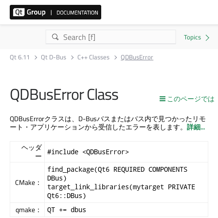
Qt 6.11
Qt D-Bus
C++ Classes
QDBusError
QDBusError Class
このページでは
QDBusErrorクラスは、D-Busバスまたはバス内で見つかったリモ
ート・アプリケーションから受信したエラーを表します。
詳細...
ヘッダ
#include <QDBusError>
ー
find_package(Qt6 REQUIRED COMPONENTS
DBus)
CMake：
target_link_libraries(mytarget PRIVATE
Qt6::DBus)
qmake：
QT += dbus