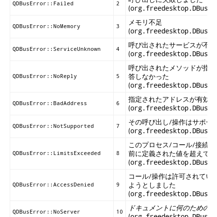
QDBusError::Failed
2
(
org.freedesktop.DBus.E
メモリ不足
QDBusError::NoMemory
3
(
org.freedesktop.DBus.E
呼び出されたサービスが不明
QDBusError::ServiceUnknown
4
(
org.freedesktop.DBus.E
呼び出されたメソッドが指定
答しなかった
QDBusError::NoReply
5
(
org.freedesktop.DBus.E
指定されたアドレスが有効で
QDBusError::BadAddress
6
(
org.freedesktop.DBus.E
その呼び出し/操作はサポー
QDBusError::NotSupported
7
(
org.freedesktop.DBus.E
このプロセス/コール/接続
前に定義された値を超えてい
QDBusError::LimitsExceeded
8
(
org.freedesktop.DBus.E
コール/操作は許可されてい
ようとしました
QDBusError::AccessDenied
9
(
org.freedesktop.DBus.E
ドキュメントに何のための処
QDBusError::NoServer
10
(
org.freedesktop.DBus.E