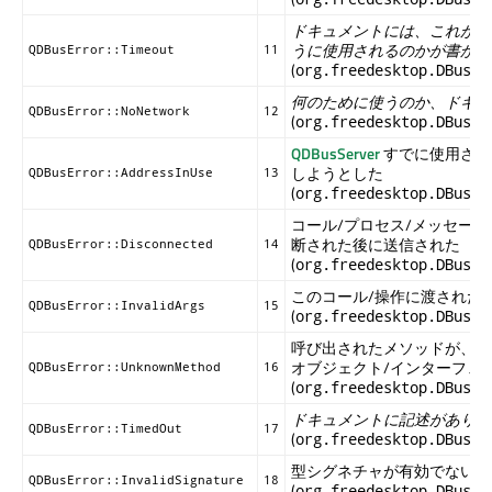
ドキュメントには、これが何
うに使用されるのかが書かれ
QDBusError::Timeout
11
(
org.freedesktop.DBus.E
何のために使うのか、ドキュ
QDBusError::NoNetwork
12
(
org.freedesktop.DBus.E
QDBusServer
すでに使用され
しようとした
QDBusError::AddressInUse
13
(
org.freedesktop.DBus.E
コール/プロセス/メッセージ
断された後に送信された
QDBusError::Disconnected
14
(
org.freedesktop.DBus.E
このコール/操作に渡された
QDBusError::InvalidArgs
15
(
org.freedesktop.DBus.E
呼び出されたメソッドが、指
オブジェクト/インターフェ
QDBusError::UnknownMethod
16
(
org.freedesktop.DBus.E
ドキュメントに記述がありません
QDBusError::TimedOut
17
(
org.freedesktop.DBus.E
型シグネチャが有効でないか
QDBusError::InvalidSignature
18
(
org.freedesktop.DBus.E