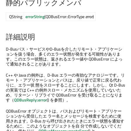
静的パブリックメンバ
QString
errorString
(QDBusError::ErrorType
error
)
詳細説明
D-Busバス・サービスやD-Busを介したリモート・アプリケーシ
ョンを扱う場合、多くのエラー状態が発生する可能性がありま
す。このエラー状態は、返されるエラー値や QDBusError によっ
て通知されることがあります。
C++ や Java の例外は、D-Bus エラーの有効なアナロジーです。リ
モー ト・アプリケーションとバスは、戻り値で正常に戻る代わ
りに、エラー状 態をスローすることにします。しかし、
Qt D-Bus
の実装では C++ の例外スロー・メカニズムを使用していないた
め、リターン・リプライで QDBusError を受け取ることになりま
す（
QDBusReply::error
() を参照）。
QDBusError オブジェクトは、バスおよびリモート・アプリケー
ションから受信したエ ラー名とメッセージを検査するために使
用されます。D-Bus から呼び出されたときにエラー状態を通知す
るために、このようなオブジェクトを自 分で作成しないでくだ
さい。代わりに、
QDBusMessage::createError
() と