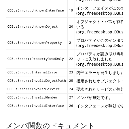
インターフェイスがこのオブ
QDBusError::UnknownInterface
19
(
org.freedesktop.DBus.E
オブジェクト・パスが存在し
いる
QDBusError::UnknownObject
20
(
org.freedesktop.DBus.E
プロパティがこのインタフェ
QDBusError::UnknownProperty
21
(
org.freedesktop.DBus.E
プロパティが読み取り専用で
ットに失敗しました
QDBusError::PropertyReadOnly
22
(
org.freedesktop.DBus.E
内部エラーが発生しました。
QDBusError::InternalError
23
指定されたオブジェクト・パ
QDBusError::InvalidObjectPath
25
要求されたサービスが無効で
QDBusError::InvalidService
24
メンバが無効です。
QDBusError::InvalidMember
27
インタフェースが無効です。
QDBusError::InvalidInterface
26
メンバ関数のドキュメント