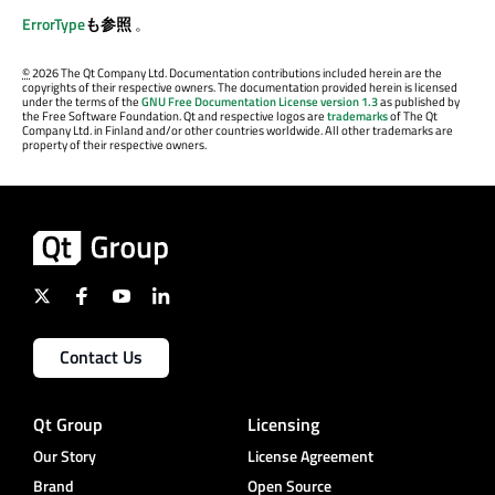
ErrorType
も参照
。
©
2026 The Qt Company Ltd. Documentation contributions included herein are the
copyrights of their respective owners. The documentation provided herein is licensed
under the terms of the
GNU Free Documentation License version 1.3
as published by
the Free Software Foundation. Qt and respective logos are
trademarks
of The Qt
Company Ltd. in Finland and/or other countries worldwide. All other trademarks are
property of their respective owners.
Contact Us
Qt Group
Licensing
Our Story
License Agreement
Brand
Open Source