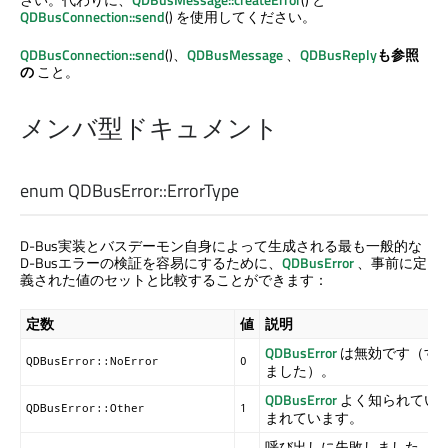
QDBusConnection::send
() を使用してください。
QDBusConnection::send
()、
QDBusMessage
、
QDBusReply
も参照
の
こと。
メンバ型ドキュメント
enum QDBusError::
ErrorType
D-Bus実装とバスデーモン自身によって生成される最も一般的な
D-Busエラーの検証を容易にするために、
QDBusError
、事前に定
義された値のセットと比較することができます：
定数
値
説明
QDBusError
は無効です（す
QDBusError::NoError
0
ました）。
QDBusError
よく知られてい
QDBusError::Other
1
まれています。
呼び出しに失敗しました