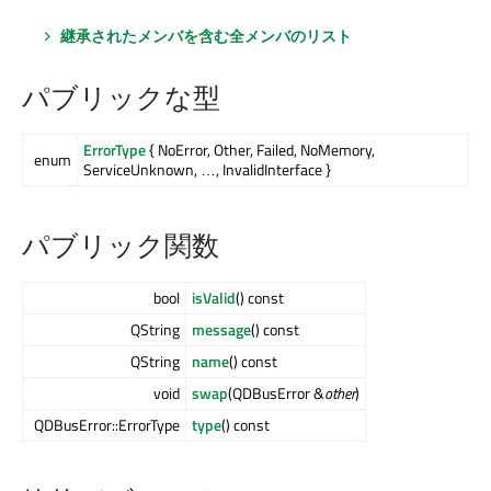
継承されたメンバを含む全メンバのリスト
パブリックな型
ErrorType
{ NoError, Other, Failed, NoMemory,
enum
ServiceUnknown, …, InvalidInterface }
パブリック関数
bool
isValid
() const
QString
message
() const
QString
name
() const
void
swap
(QDBusError &
other
)
QDBusError::ErrorType
type
() const