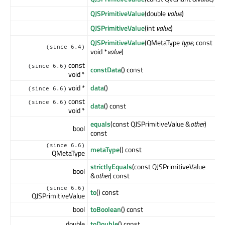
QJSPrimitiveValue
(double
value
)
QJSPrimitiveValue
(int
value
)
QJSPrimitiveValue
(QMetaType
type
, const
(since 6.4)
void *
value
)
const
(since 6.6)
constData
() const
void *
void *
data
()
(since 6.6)
const
(since 6.6)
data
() const
void *
equals
(const QJSPrimitiveValue &
other
)
bool
const
(since 6.6)
metaType
() const
QMetaType
strictlyEquals
(const QJSPrimitiveValue
bool
&
other
) const
(since 6.6)
to
() const
QJSPrimitiveValue
bool
toBoolean
() const
double
toDouble
() const