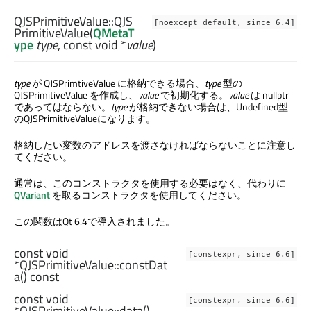
QJSPrimitiveValue::
QJS
[noexcept default, since 6.4]
PrimitiveValue
(
QMetaT
ype
type
, const
void
*
value
)
type
が QJSPrimtiveValue に格納できる場合、
type
型の
QJSPrimitiveValue を作成し、
value
で初期化する。
value
は nullptr
であってはならない。
type
が格納できない場合は、Undefined型
のQJSPrimitiveValueになります。
格納したい変数のアドレスを渡さなければならないことに注意し
てください。
通常は、このコンストラクタを使用する必要はなく、代わりに
QVariant
を取るコンストラクタを使用してください。
この関数はQt 6.4で導入されました。
const
void
[constexpr, since 6.6]
*QJSPrimitiveValue::
constDat
a
() const
const
void
[constexpr, since 6.6]
*QJSPrimitiveValue::
data
()