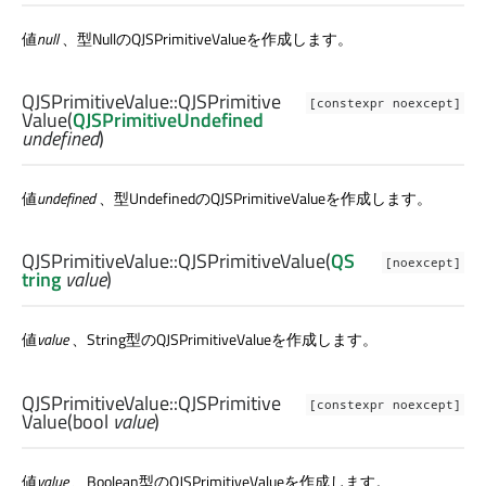
値
null
、型NullのQJSPrimitiveValueを作成します。
QJSPrimitiveValue::
QJSPrimitive
[constexpr noexcept]
Value
(
QJSPrimitiveUndefined
undefined
)
値
undefined
、型UndefinedのQJSPrimitiveValueを作成します。
QJSPrimitiveValue::
QJSPrimitiveValue
(
QS
[noexcept]
tring
value
)
値
value
、String型のQJSPrimitiveValueを作成します。
QJSPrimitiveValue::
QJSPrimitive
[constexpr noexcept]
Value
(
bool
value
)
値
value
、Boolean型のQJSPrimitiveValueを作成します。