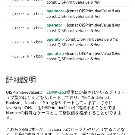
const QJSPrimitiveValue &
rhs
)
operator<=
(const QJSPrimitiveValue &
lhs
,
bool
(since 6.1)
const QJSPrimitiveValue &
rhs
)
operator==
(const QJSPrimitiveValue &
lhs
,
bool
(since 6.1)
const QJSPrimitiveValue &
rhs
)
operator>
(const QJSPrimitiveValue &
lhs
,
bool
(since 6.1)
const QJSPrimitiveValue &
rhs
)
operator>=
(const QJSPrimitiveValue &
lhs
,
bool
(since 6.1)
const QJSPrimitiveValue &
rhs
)
詳細説明
QJSPrimitiveValueは、
ECMA-262
標準に定義されているプリミテ
ィブ型のほとんどをサポートしており、特にUndefined、
Boolean、Number、Stringをサポートしています。さらに、
JavaScriptのNULLをQJSPrimitiveValueに格納することができ、
Numberの特殊なケースとして整数値を格納することができま
す。
これらの値はすべて、JavaScriptのヒープとやりとりすることな
く、即座に格納されます。したがって、異なるJavaScriptエンジ