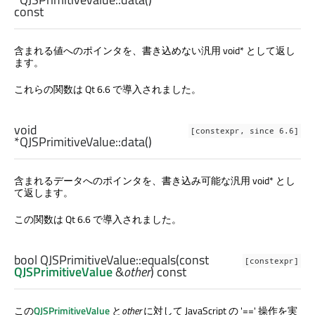
const
含まれる値へのポインタを、書き込めない汎用 void* として返し
ます。
これらの関数は Qt 6.6 で導入されました。
void
[constexpr, since 6.6]
*QJSPrimitiveValue::
data
()
含まれるデータへのポインタを、書き込み可能な汎用 void* とし
て返します。
この関数は Qt 6.6 で導入されました。
bool
QJSPrimitiveValue::
equals
(const
[constexpr]
QJSPrimitiveValue
&
other
) const
この
QJSPrimitiveValue
と
other
に対して JavaScript の '==' 操作を実