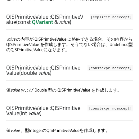
QJSPrimitiveValue::
QJSPrimitiveV
[explicit noexcept]
alue
(const
QVariant
&
value
)
value
の内容が QJSPrimtiveValue に格納できる場合、その内容から
QJSPrimitiveValue を作成します。そうでない場合は、Undefined型
のQJSPrimitiveValueになります。
QJSPrimitiveValue::
QJSPrimitive
[constexpr noexcept]
Value
(
double
value
)
値
value
および Double 型の QJSPrimitiveValue を作成します。
QJSPrimitiveValue::
QJSPrimitive
[constexpr noexcept]
Value
(
int
value
)
値
value
、型IntegerのQJSPrimitiveValueを作成します。