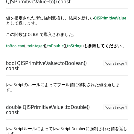
QJSPrimitiveValue::
to
() const
値を指定された
型に
強制変換し、結果を新しい
QJSPrimitiveValue
として返します。
この関数は Qt 6.6 で導入されました。
toBoolean
(),
toInteger
(),
toDouble
(),
toString
()
も参照してください
。
bool
QJSPrimitiveValue::
toBoolean
()
[constexpr]
const
JavaScriptのルールによってブール値に強制された値を返しま
す。
double
QJSPrimitiveValue::
toDouble
()
[constexpr]
const
JavaScriptルールによってJavaScript Numberに強制された値を返し
ます。