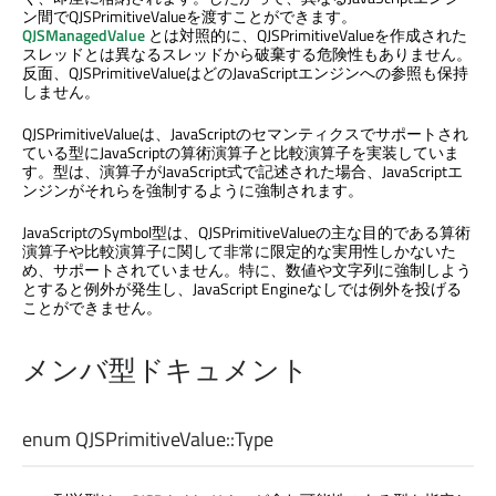
ン間でQJSPrimitiveValueを渡すことができます。
QJSManagedValue
とは対照的に、QJSPrimitiveValueを作成された
スレッドとは異なるスレッドから破棄する危険性もありません。
反面、QJSPrimitiveValueはどのJavaScriptエンジンへの参照も保持
しません。
QJSPrimitiveValueは、JavaScriptのセマンティクスでサポートされ
ている型にJavaScriptの算術演算子と比較演算子を実装していま
す。型は、演算子がJavaScript式で記述された場合、JavaScriptエ
ンジンがそれらを強制するように強制されます。
JavaScriptのSymbol型は、QJSPrimitiveValueの主な目的である算術
演算子や比較演算子に関して非常に限定的な実用性しかないた
め、サポートされていません。特に、数値や文字列に強制しよう
とすると例外が発生し、JavaScript Engineなしでは例外を投げる
ことができません。
メンバ型ドキュメント
enum QJSPrimitiveValue::
Type