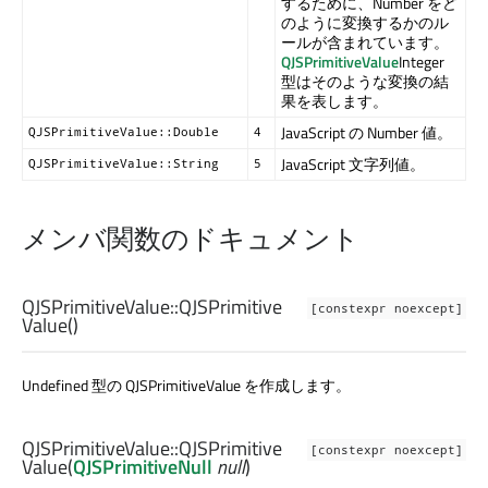
するために、Number をど
のように変換するかのル
ールが含まれています。
QJSPrimitiveValue
Integer
型はそのような変換の結
果を表します。
JavaScript の Number 値。
QJSPrimitiveValue::Double
4
JavaScript 文字列値。
QJSPrimitiveValue::String
5
メンバ関数のドキュメント
QJSPrimitiveValue::
QJSPrimitive
[constexpr noexcept]
Value
()
Undefined 型の QJSPrimitiveValue を作成します。
QJSPrimitiveValue::
QJSPrimitive
[constexpr noexcept]
Value
(
QJSPrimitiveNull
null
)