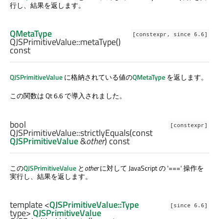
行し、結果を返します。
QMetaType
[constexpr, since 6.6]
QJSPrimitiveValue::
metaType
()
const
QJSPrimitiveValue
に格納されている値の
QMetaType
を返します。
この関数は Qt 6.6 で導入されました。
bool
[constexpr]
QJSPrimitiveValue::
strictlyEquals
(const
QJSPrimitiveValue
&
other
) const
この
QJSPrimitiveValue
と
other
に対して JavaScript の '===' 操作を
実行し、結果を返します。
template <
QJSPrimitiveValue::Type
[since 6.6]
type>
QJSPrimitiveValue