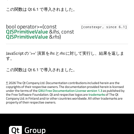
この関数は Qt 6.1 で導入されました。
bool
operator>=
(const
[constexpr, since 6.1]
QJSPrimitiveValue
&
lhs
, const
QJSPrimitiveValue
&
rhs
)
JavaScript の '>=' 演算を
lhs
と
rhs
に対して実行し、結果を返しま
す。
この関数は Qt 6.1 で導入されました。
©
2026 The Qt Company Ltd. Documentation contributions included herein are the
copyrights of their respective owners. The documentation provided herein is licensed
under the terms of the
GNU Free Documentation License version 1.3
as published by
the Free Software Foundation. Qt and respective logos are
trademarks
of The Qt
Company Ltd. in Finland and/or other countries worldwide. All other trademarks are
property of their respective owners.