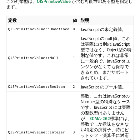
この列挙型は、
QJSPrimitiveValue
が含む可能性のある型を指定し
ます。
定数
値
説明
JavaScript の未定義値。
QJSPrimitiveValue::Undefined
0
JavaScript の null 値。これ
は実際には別のJavaScript
型ではなく、Object型の特
別な値です。これは非常
QJSPrimitiveValue::Null
1
に一般的で、JavaScript エ
ンジンがなくても保存で
きるため、まだサポート
されています。
JavaScript のブール値。
QJSPrimitiveValue::Boolean
2
整数。これはJavaScriptの
Number型の特殊なケース
です。JavaScript には実際
の整数型はありません
が、
ECMA-262
標準には、
整数でしか意味をなさな
い特定の演算子、特にビ
QJSPrimitiveValue::Integer
3
ットシフト演算子に対応