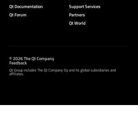
Qt Documentation
Support Services
Qt Forum
Partners
Qt World
© 2026 The Qt Company
Feedback
Qt Group includes The Qt Company Oy and its global subsidiaries and
affiliates.