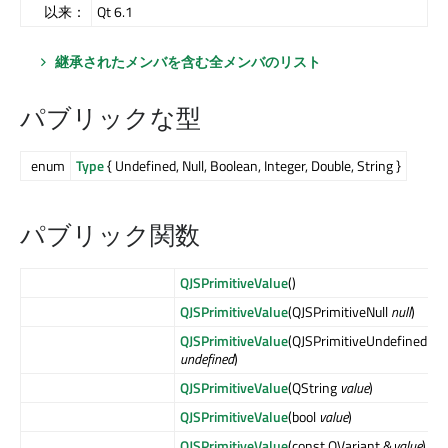
以来：
Qt 6.1
継承されたメンバを含む全メンバのリスト
パブリックな型
enum
Type
{ Undefined, Null, Boolean, Integer, Double, String }
パブリック関数
QJSPrimitiveValue
()
QJSPrimitiveValue
(QJSPrimitiveNull
null
)
QJSPrimitiveValue
(QJSPrimitiveUndefined
undefined
)
QJSPrimitiveValue
(QString
value
)
QJSPrimitiveValue
(bool
value
)
QJSPrimitiveValue
(const QVariant &
value
)