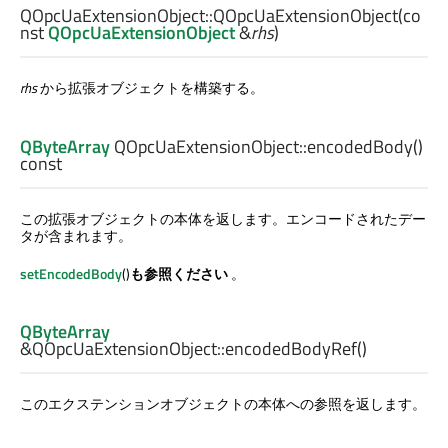
QOpcUaExtensionObject::
QOpcUaExtensionObject
(co
nst
QOpcUaExtensionObject
&
rhs
)
rhs
から拡張オブジェクトを構築する。
QByteArray
QOpcUaExtensionObject::
encodedBody
()
const
この拡張オブジェクトの本体を返します。エンコードされたデー
タが含まれます。
setEncodedBody
()
も参照ください
。
QByteArray
&QOpcUaExtensionObject::
encodedBodyRef
()
このエクステンションオブジェクトの本体への参照を返します。