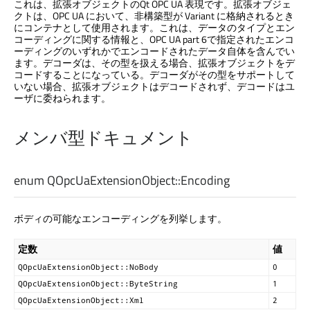
これは、拡張オブジェクトの
Qt OPC UA
表現です。拡張オブジェ
クトは、OPC UA において、非構築型が Variant に格納されるとき
にコンテナとして使用されます。これは、データのタイプとエン
コーディングに関する情報と、OPC UA part 6で指定されたエンコ
ーディングのいずれかでエンコードされたデータ自体を含んでい
ます。デコーダは、その型を扱える場合、拡張オブジェクトをデ
コードすることになっている。デコーダがその型をサポートして
いない場合、拡張オブジェクトはデコードされず、デコードはユ
ーザに委ねられます。
メンバ型ドキュメント
enum QOpcUaExtensionObject::
Encoding
ボディの可能なエンコーディングを列挙します。
定数
値
QOpcUaExtensionObject::NoBody
0
QOpcUaExtensionObject::ByteString
1
QOpcUaExtensionObject::Xml
2