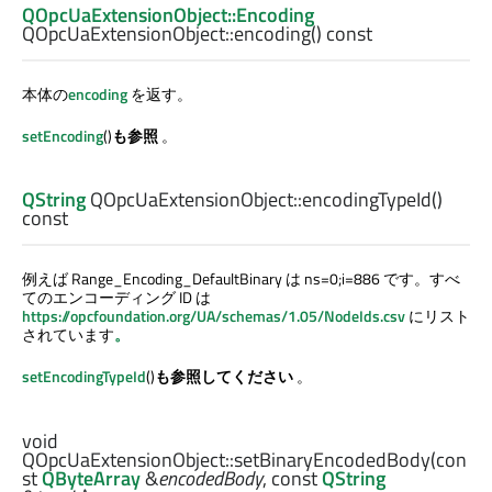
QOpcUaExtensionObject::Encoding
QOpcUaExtensionObject::
encoding
() const
本体の
encoding
を返す。
setEncoding
()
も参照
。
QString
QOpcUaExtensionObject::
encodingTypeId
()
const
例えば Range_Encoding_DefaultBinary は ns=0;i=886 です。すべ
てのエンコーディング ID は
https://opcfoundation.org/UA/schemas/1.05/NodeIds.csv
にリスト
されています
。
setEncodingTypeId
()
も参照してください
。
void
QOpcUaExtensionObject::
setBinaryEncodedBody
(con
st
QByteArray
&
encodedBody
, const
QString