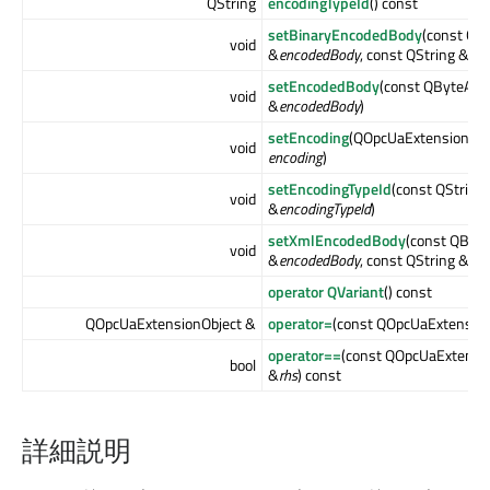
QString
encodingTypeId
() const
setBinaryEncodedBody
(const QB
void
&
encodedBody
, const QString &
typ
setEncodedBody
(const QByteArr
void
&
encodedBody
)
setEncoding
(QOpcUaExtensionObj
void
encoding
)
setEncodingTypeId
(const QString
void
&
encodingTypeId
)
setXmlEncodedBody
(const QByte
void
&
encodedBody
, const QString &
typ
operator QVariant
() const
QOpcUaExtensionObject &
operator=
(const QOpcUaExtension
operator==
(const QOpcUaExtensi
bool
&
rhs
) const
詳細説明