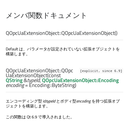
メンバ関数ドキュメント
QOpcUaExtensionObject::
QOpcUaExtensionObject
()
Default は、パラメータが設定されていない拡張オブジェクトを
構築します。
QOpcUaExtensionObject::
QOpc
[explicit, since 6.9]
UaExtensionObject
(const
QString
&
typeId
,
QOpcUaExtensionObject::Encoding
encoding
= Encoding::ByteString)
エンコーディング型 id
typeId
とボディ型
encoding
を持つ拡張オブ
ジェクトを構築します。
この関数は Qt 6.9 で導入されました。