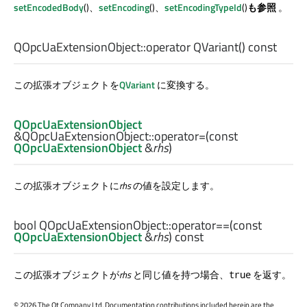
setEncodedBody
()、
setEncoding
()、
setEncodingTypeId
()
も参照
。
QOpcUaExtensionObject::
operator QVariant
() const
この拡張オブジェクトを
QVariant
に変換する。
QOpcUaExtensionObject
&QOpcUaExtensionObject::
operator=
(const
QOpcUaExtensionObject
&
rhs
)
この拡張オブジェクトに
rhs
の値を設定します。
bool
QOpcUaExtensionObject::
operator==
(const
QOpcUaExtensionObject
&
rhs
) const
この拡張オブジェクトが
rhs
と同じ値を持つ場合、
を返す。
true
©
2026 The Qt Company Ltd. Documentation contributions included herein are the