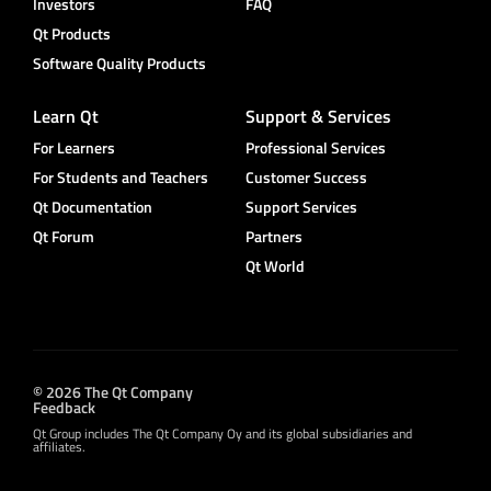
Investors
FAQ
Qt Products
Software Quality Products
Learn Qt
Support & Services
For Learners
Professional Services
For Students and Teachers
Customer Success
Qt Documentation
Support Services
Qt Forum
Partners
Qt World
© 2026 The Qt Company
Feedback
Qt Group includes The Qt Company Oy and its global subsidiaries and
affiliates.