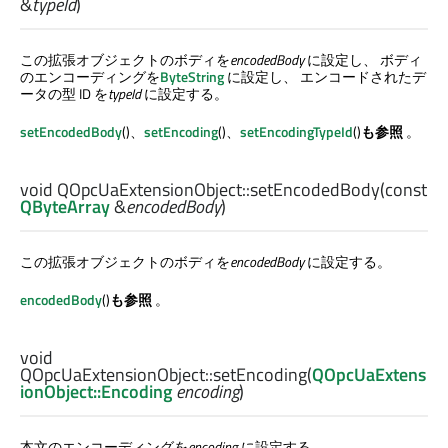
&
typeId
)
この拡張オブジェクトのボディを
encodedBody
に設定し、 ボディ
のエンコーディングを
ByteString
に設定し、 エンコードされたデ
ータの型 ID を
typeId
に設定する。
setEncodedBody
()、
setEncoding
()、
setEncodingTypeId
()
も参照
。
void
QOpcUaExtensionObject::
setEncodedBody
(const
QByteArray
&
encodedBody
)
この拡張オブジェクトのボディを
encodedBody
に設定する。
encodedBody
()
も参照
。
void
QOpcUaExtensionObject::
setEncoding
(
QOpcUaExtens
ionObject::Encoding
encoding
)
本文のエンコーディングを
encoding
に設定する。