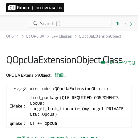
Qt 6.11
Qt OPC UA
C++ Classes
QOpcUaExtensionObject
QOpcUaExtensionObject Class
このページでは
OPC UA ExtensionObject。
詳細...
ヘッダ
#include <QOpcUaExtensionObject>
find_package(Qt6 REQUIRED COMPONENTS
OpcUa)
CMake：
target_link_libraries(mytarget PRIVATE
Qt6::OpcUa)
qmake：
QT += opcua