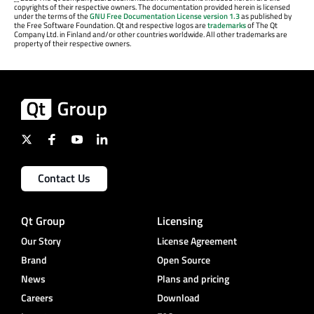
copyrights of their respective owners. The documentation provided herein is licensed
under the terms of the
GNU Free Documentation License version 1.3
as published by
the Free Software Foundation. Qt and respective logos are
trademarks
of The Qt
Company Ltd. in Finland and/or other countries worldwide. All other trademarks are
property of their respective owners.
Contact Us
Qt Group
Licensing
Our Story
License Agreement
Brand
Open Source
News
Plans and pricing
Careers
Download