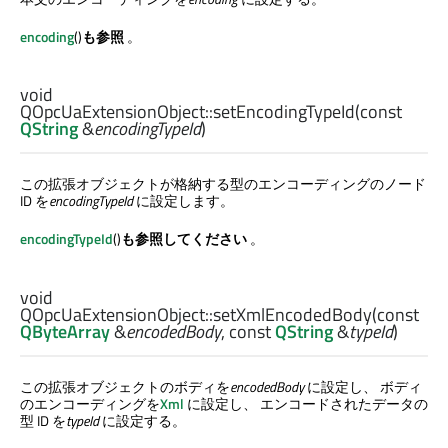
encoding
()
も参照
。
void
QOpcUaExtensionObject::
setEncodingTypeId
(const
QString
&
encodingTypeId
)
この拡張オブジェクトが格納する型のエンコーディングのノード
ID を
encodingTypeId
に設定します。
encodingTypeId
()
も参照してください
。
void
QOpcUaExtensionObject::
setXmlEncodedBody
(const
QByteArray
&
encodedBody
, const
QString
&
typeId
)
この拡張オブジェクトのボディを
encodedBody
に設定し、 ボディ
のエンコーディングを
Xml
に設定し、 エンコードされたデータの
型 ID を
typeId
に設定する。