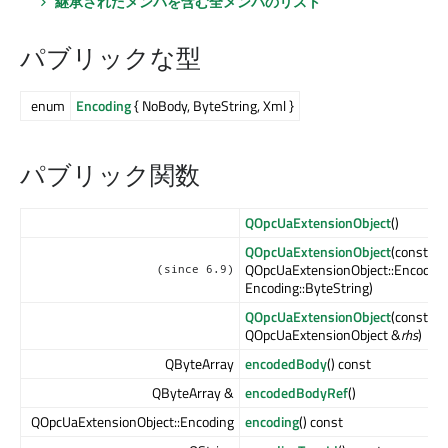
継承されたメンバを含む全メンバのリスト
パブリックな型
enum
Encoding
{ NoBody, ByteString, Xml }
パブリック関数
QOpcUaExtensionObject
()
QOpcUaExtensionObject
(const QS
QOpcUaExtensionObject::Encodin
(since 6.9)
Encoding::ByteString)
QOpcUaExtensionObject
(const
QOpcUaExtensionObject &
rhs
)
QByteArray
encodedBody
() const
QByteArray &
encodedBodyRef
()
QOpcUaExtensionObject::Encoding
encoding
() const