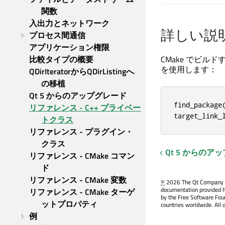
関数
入出力とネットワーク
詳しい説
プロセス間通信
アプリケーション権限
比較タイプの概要
CMake でビル
を使用します：
QDirIteratorからQDirListingへ
の移植
Qt 5 からのアップグレード
find_package(
リファレンス - C++ プライベー
target_link_
トクラス
リファレンス - プラグイン・
クラス
Qt 5 からのア
リファレンス - CMake コマン
ド
リファレンス - CMake 変数
©
2026 The Qt Company Ltd
documentation provided h
リファレンス - CMake ターゲ
by the Free Software Fou
ットプロパティ
countries worldwide. All 
例