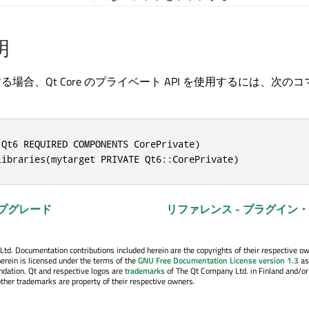
明
ドする場合、
Qt Core
のプライベート API を使用するには、次のコ
Qt6 REQUIRED COMPONENTS CorePrivate)

libraries(mytarget PRIVATE Qt6::CorePrivate)
ップグレード
リファレンス - プラグイン
. Documentation contributions included herein are the copyrights of their respective o
erein is licensed under the terms of the
GNU Free Documentation License version 1.3
as
ndation. Qt and respective logos are
trademarks
of The Qt Company Ltd. in Finland and/or
other trademarks are property of their respective owners.