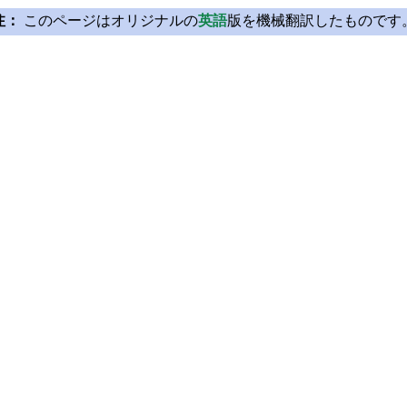
注：
このページはオリジナルの
英語
版を機械翻訳したものです
Licensing
Learn Qt
License Agreement
For Learners
Open Source
For Students and Tea
Plans and pricing
Qt Documentation
Download
Qt Forum
FAQ