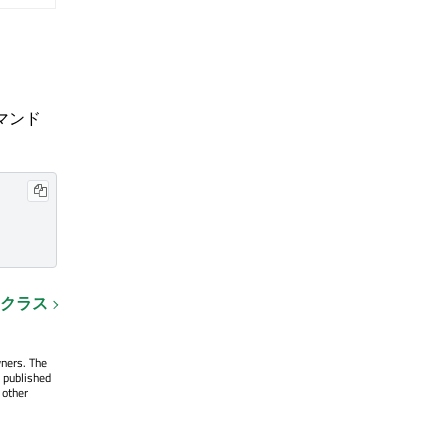
マンド
・クラス
wners. The
 published
 other