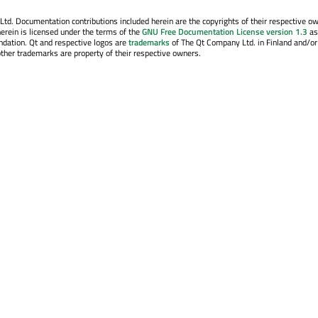
. Documentation contributions included herein are the copyrights of their respective o
erein is licensed under the terms of the
GNU Free Documentation License version 1.3
as
ndation. Qt and respective logos are
trademarks
of The Qt Company Ltd. in Finland and/or
other trademarks are property of their respective owners.