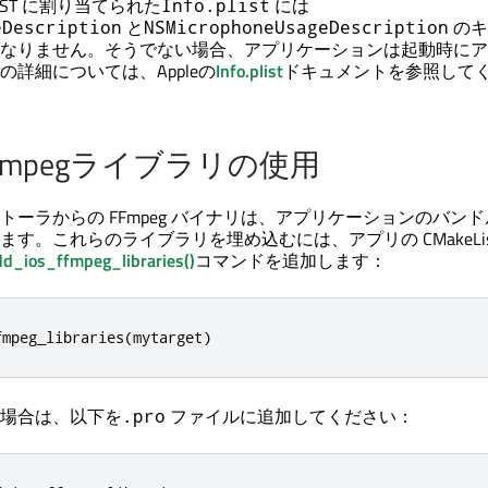
PLIST に割り当てられた
には
Info.plist
と
のキ
eDescription
NSMicrophoneUsageDescription
なりません。そうでない場合、アプリケーションは起動時にア
詳細については、Appleの
Info.plist
ドキュメントを参照して
FFmpegライブラリの使用
トーラからの FFmpeg バイナリは、アプリケーションのバン
す。これらのライブラリを埋め込むには、アプリの CMakeLists
d_ios_ffmpeg_libraries()
コマンドを追加します：
fmpeg_libraries
(
mytarget
)
る場合は、以下を
ファイルに追加してください：
.pro