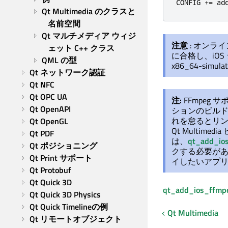
CONFIG 
+
=
 ad
Qt Multimedia のクラスと
名前空間
Qt マルチメディア ウィジ
注意
: オンライ
ェット C++ クラス
に合格し、iO
QML の型
x86_64-sim
Qt ネットワーク認証
Qt NFC
Qt OPC UA
注:
FFmpeg 
Qt OpenAPI
ションのビルド
れを怠るとリ
Qt OpenGL
Qt Multimedia
Qt PDF
は、
qt_add_ios
Qt ポジショニング
クする必要があ
Qt Print サポート
イしたいアプリ
Qt Protobuf
Qt Quick 3D
qt_add_ios_ffmpeg
Qt Quick 3D Physics
Qt Quick Timelineの例
Qt Multimedia
Qt リモートオブジェクト