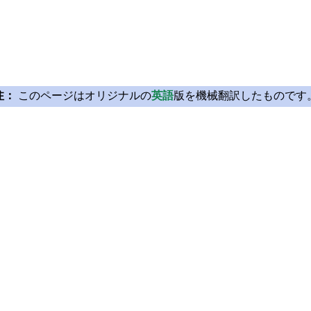
注：
このページはオリジナルの
英語
版を機械翻訳したものです
Licensing
Learn Qt
License Agreement
For Learners
Open Source
For Students and Tea
Plans and pricing
Qt Documentation