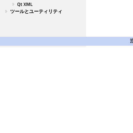
Qt XML
ツールとユーティリティ
Qt Group
Our Story
Brand
News