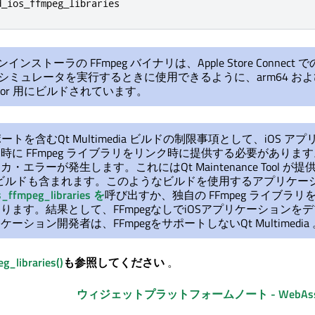
d_ios_ffmpeg_libraries
ンインストーラの FFmpeg バイナリは、Apple Store Connect 
S シミュレータを実行するときに使用できるように、arm64 お
ulator 用にビルドされています。
サポートを含む
Qt Multimedia
ビルドの制限事項として、iOS アプ
時に FFmpeg ライブラリをリンク時に提供する必要がありま
ンカ・エラーが発生します。これには
Qt Maintenance Tool
が提
ビルドも含まれます。このようなビルドを使用するアプリケー
_ffmpeg_libraries を
呼び出すか、独自の FFmpeg ライブラリ
ります。結果として、FFmpegなしでiOSアプリケーションを
ケーション開発者は、FFmpegをサポートしない
Qt Multimedia
_libraries()
も参照してください
。
ウィジェットプラットフォームノート - WebAsse