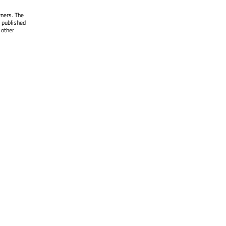
wners. The
 published
 other