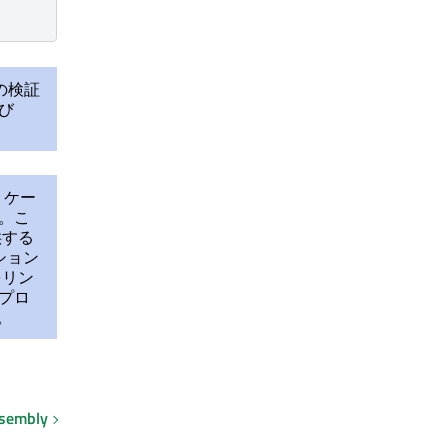
での検証
よび
リケー
す。こ
供する
ション
をリン
デプロ
。
mbly