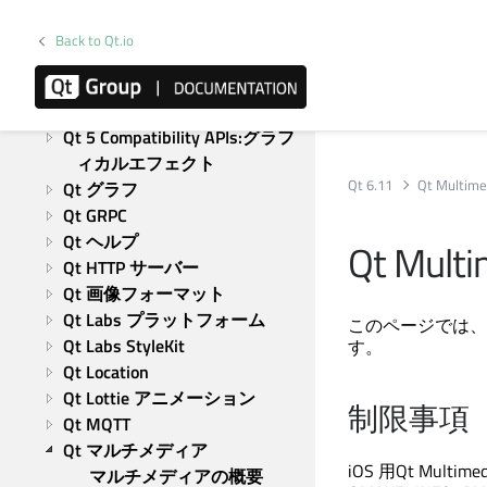
Qt チャート
Qt CoAP
Back to Qt.io
Qt コンカレント
Qt 5 Core Compatibility APIs
Qt データ視覚化
Qt 5 Compatibility APIs:グラフ
ィカルエフェクト
Qt 6.11
Qt Multime
Qt グラフ
Qt GRPC
Qt ヘルプ
Qt Multi
Qt HTTP サーバー
Qt 画像フォーマット
Qt Labs プラットフォーム
このページでは、iO
Qt Labs StyleKit
す。
Qt Location
Qt Lottie アニメーション
制限事項
Qt MQTT
Qt マルチメディア
iOS 用
Qt Multimed
マルチメディアの概要