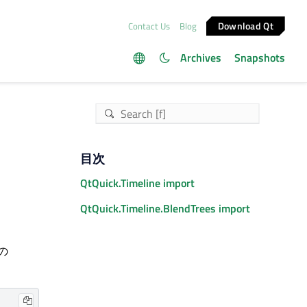
Download Qt
Contact Us
Blog
Archives
Snapshots
目次
QtQuick.Timeline import
QtQuick.Timeline.BlendTrees import
の