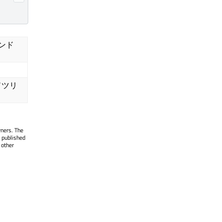
ンド
ドツリ
wners. The
 published
 other