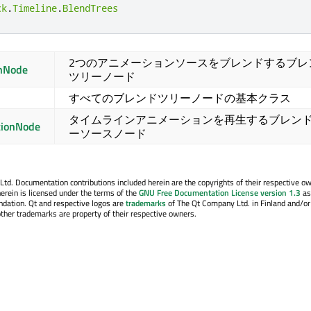
ck
.
Timeline
.
BlendTrees
2つのアニメーションソースをブレンドするブレ
nNode
ツリーノード
すべてのブレンドツリーノードの基本クラス
タイムラインアニメーションを再生するブレン
tionNode
ーソースノード
. Documentation contributions included herein are the copyrights of their respective o
erein is licensed under the terms of the
GNU Free Documentation License version 1.3
as
ndation. Qt and respective logos are
trademarks
of The Qt Company Ltd. in Finland and/or
other trademarks are property of their respective owners.