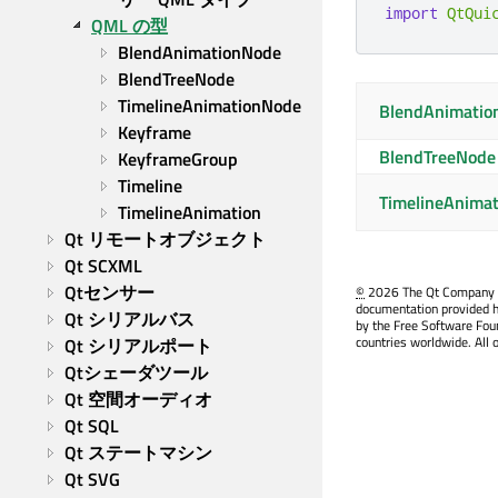
import
QtQui
QML の型
BlendAnimationNode
BlendTreeNode
TimelineAnimationNode
BlendAnimatio
Keyframe
BlendTreeNode
KeyframeGroup
Timeline
TimelineAnima
TimelineAnimation
Qt リモートオブジェクト
Qt SCXML
Qtセンサー
©
2026 The Qt Company Ltd
documentation provided h
Qt シリアルバス
by the Free Software Fou
countries worldwide. All 
Qt シリアルポート
Qtシェーダツール
Qt 空間オーディオ
Qt SQL
Qt ステートマシン
Qt SVG