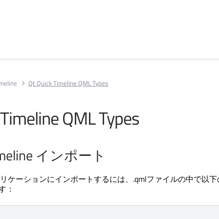
imeline
Qt Quick Timeline QML Types
 Timeline QML Types
Timeline インポート
プリケーションにインポートするには、.qmlファイルの中で以下
ます：