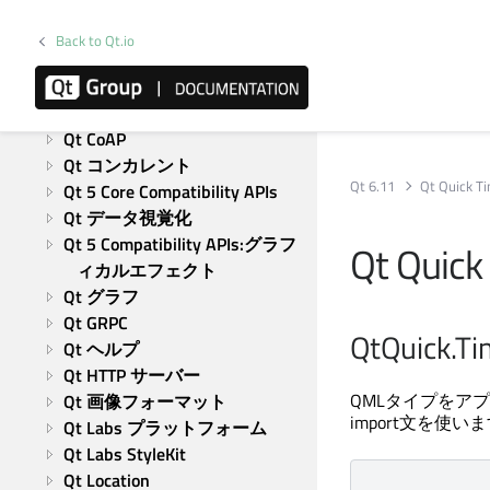
モジュール
Active Qt
Back to Qt.io
Qt Bluetooth
Qt キャンバス ペインター
Qt チャート
Qt CoAP
Qt コンカレント
Qt 6.11
Qt Quick T
Qt 5 Core Compatibility APIs
Qt データ視覚化
Qt 5 Compatibility APIs:グラフ
Qt Quick
ィカルエフェクト
Qt グラフ
Qt GRPC
QtQuick.
Qt ヘルプ
Qt HTTP サーバー
QMLタイプをア
Qt 画像フォーマット
import文を使い
Qt Labs プラットフォーム
Qt Labs StyleKit
Qt Location