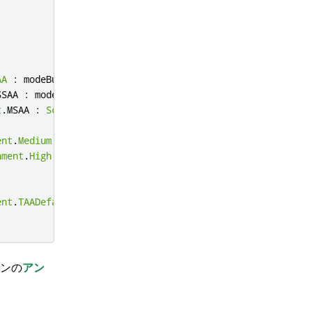
AA
:
modeButton2
.
checked
SSAA
:
modeButton3
.
checked
t
.
MSAA
:
SceneEnvironment
.
ProgressiveAA
ent
.
Medium
:
qualityButton2
.
checked
nment
.
High
:
SceneEnvironment
.
VeryHigh
ent
.
TAADefault
:
SceneEnvironment
.
TAAMotionVector
ンの
アン