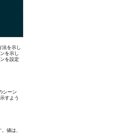
方法を示し
ンを示し
ンを設定
のシーン
示すよう
す。値は、