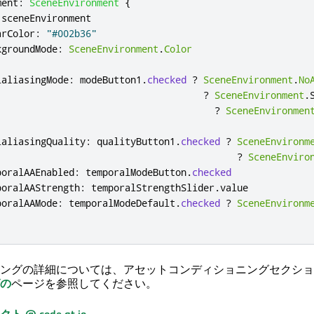
ment
:
SceneEnvironment
{
sceneEnvironment
arColor
:
"#002b36"
kgroundMode
:
SceneEnvironment
.
Color
ialiasingMode
:
modeButton1
.
checked
?
SceneEnvironment
.
No
?
SceneEnvironment
.
?
SceneEnvironmen
ialiasingQuality
:
qualityButton1
.
checked
?
SceneEnvironm
?
SceneEnviro
poralAAEnabled
:
temporalModeButton
.
checked
poralAAStrength
:
temporalStrengthSlider
.
value
poralAAMode
:
temporalModeDefault
.
checked
?
SceneEnvironm
ングの詳細については、アセットコンディショニングセクショ
の
ページを参照してください。