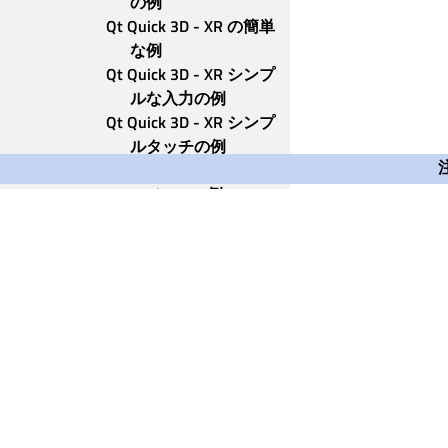
の例
Qt Quick 3D - XR の簡単
な例
Qt Quick 3D - XR シンプ
ルな入力の例
Qt Quick 3D - XR シンプ
ルタッチの例
Qt Quick 3D - XR Spatial 
Anchors の例
QML の型
C++クラス
Qt Quick 3D Physics
Qt Quick Timelineの例
Qt リモートオブジェクト
Qt SCXML
Qtセンサー
Qt Group
Qt シリアルバス
Our Story
Qt シリアルポート
Qtシェーダツール
Brand