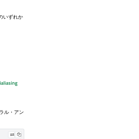
のいずれか
。
ialiasing
ラル・アン