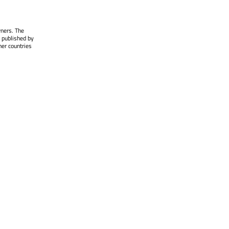
wners. The
 published by
her countries