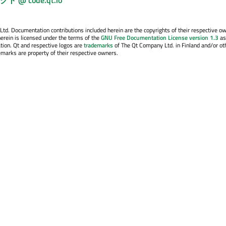
@ code.qt.io
. Documentation contributions included herein are the copyrights of their respective o
erein is licensed under the terms of the
GNU Free Documentation License version 1.3
as
tion. Qt and respective logos are
trademarks
of The Qt Company Ltd. in Finland and/or ot
emarks are property of their respective owners.