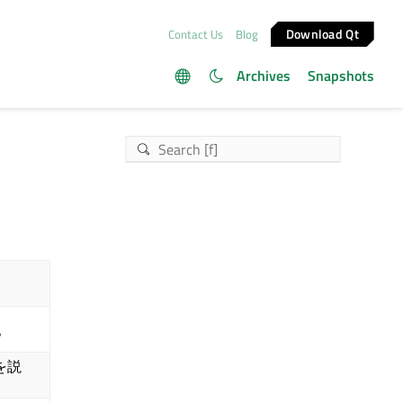
Download Qt
Contact Us
Blog
Archives
Snapshots
。
を説