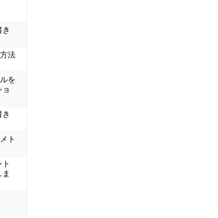
書き
る方法
ブルを
ショ
書き
オメト
。
ント
しま