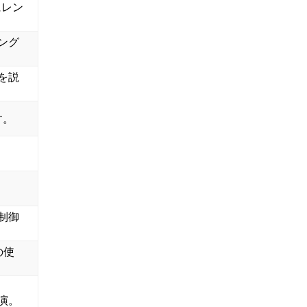
にレン
ング
を説
す。
。
。
制御
の使
演。