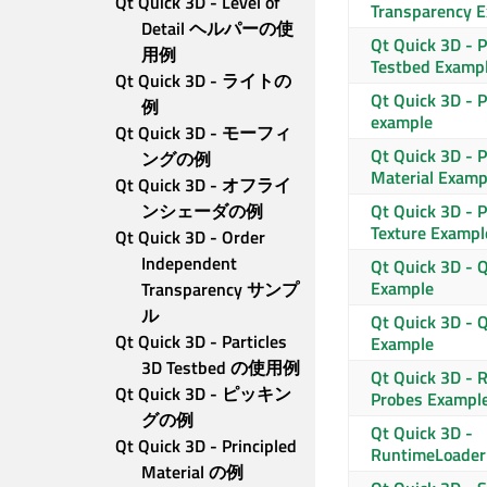
Qt Quick 3D - Level of 
Transparency 
Detail ヘルパーの使
Qt Quick 3D
- P
用例
Testbed Examp
Qt Quick 3D - ライトの
Qt Quick 3D
- P
例
example
Qt Quick 3D - モーフィ
Qt Quick 3D
- P
ングの例
Material Examp
Qt Quick 3D - オフライ
ンシェーダの例
Qt Quick 3D
- P
Texture Exampl
Qt Quick 3D - Order 
Independent 
Qt Quick 3D
- Q
Example
Transparency サンプ
ル
Qt Quick 3D
- Q
Qt Quick 3D - Particles 
Example
3D Testbed の使用例
Qt Quick 3D
- R
Qt Quick 3D - ピッキン
Probes Exampl
グの例
Qt Quick 3D
-
Qt Quick 3D - Principled 
RuntimeLoader
Material の例