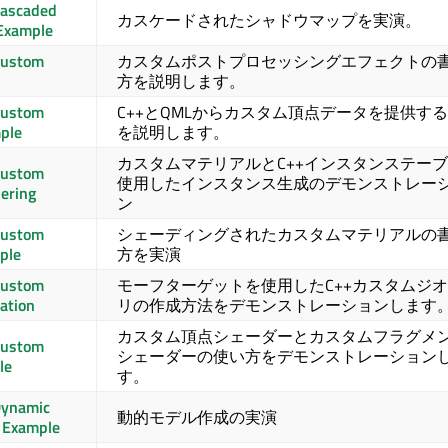
Cascaded
カスケードされたシャドウマップを実演。
Example
Custom
カスタムポストプロセッシングエフェクトの
方を説明します。
Custom
C++とQMLからカスタム頂点データを提供す
ple
を説明します。
カスタムマテリアルとC++インスタンステー
Custom
使用したインスタンス生成のデモンストレー
ering
ン
Custom
シェーディングされたカスタムマテリアルの
ple
方を実演
Custom
モーフターゲットを使用したC++カスタムジ
ation
リの作成方法をデモンストレーションします
カスタム頂点シェーダーとカスタムフラグメ
Custom
シェーダーの使い方をデモンストレーション
le
す。
Dynamic
動的モデル作成の実演
 Example