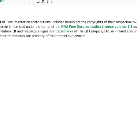
le
します。
. Documentation contributions included herein are the copyrights of their respective o
erein is licensed under the terms of the
GNU Free Documentation License version 1.3
as
ndation. Qt and respective logos are
trademarks
of The Qt Company Ltd. in Finland and/or
other trademarks are property of their respective owners.