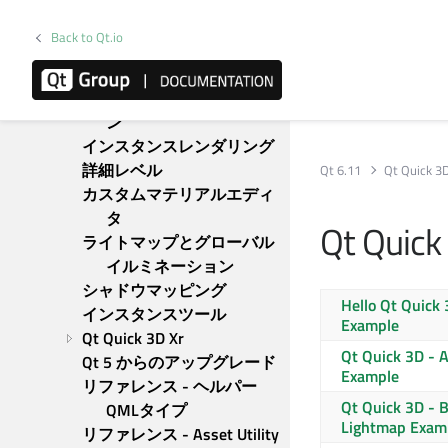
プラクティス
glTFアセットを使ったQt 
Back to Qt.io
Quick 3Dの紹介
スケルトンアニメーション
モーフィングアニメーショ
ン
インスタンスレンダリング
詳細レベル
Qt 6.11
Qt Quick 3
カスタムマテリアルエディ
タ
Qt Quick
ライトマップとグローバル
イルミネーション
シャドウマッピング
Hello
Qt Quick 
インスタンスツール
Example
Qt Quick 3D Xr
Qt Quick 3D
- A
Qt 5 からのアップグレード
Example
リファレンス - ヘルパー
Qt Quick 3D
- 
QMLタイプ
Lightmap Exam
リファレンス - Asset Utility 