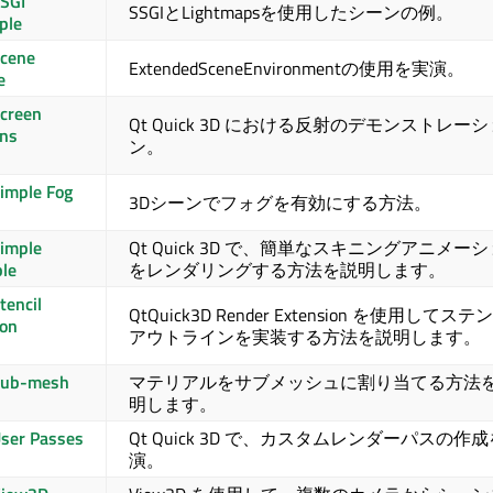
SGI
SSGIとLightmapsを使用したシーンの例。
ple
cene
ExtendedSceneEnvironmentの使用を実演。
e
creen
Qt Quick 3D
における反射のデモンストレーシ
ons
ン。
imple Fog
3Dシーンでフォグを有効にする方法。
imple
Qt Quick 3D
で、簡単なスキニングアニメーシ
le
をレンダリングする方法を説明します。
tencil
QtQuick3D Render Extension を使用してス
ion
アウトラインを実装する方法を説明します。
Sub-mesh
マテリアルをサブメッシュに割り当てる方法
明します。
ser Passes
Qt Quick 3D
で、カスタムレンダーパスの作成
演。