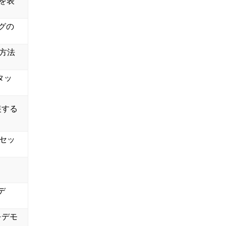
ンを表
グの
る方法
タッ
装する
のセッ
。
デ
をデモ