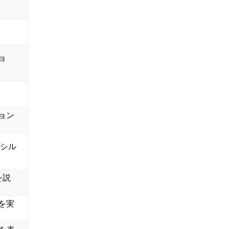
ョ
ョン
テンシル
を説
を実