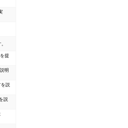
実
す。
タを提
を説明
方を説
を説
ま