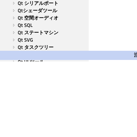
Qt シリアルポート
Qtシェーダツール
Qt 空間オーディオ
Qt SQL
Qt ステートマシン
Qt SVG
Qt タスクツリー
Qt TextToSpeech
Qt UI ツール
Qt 仮想キーボード
Qt Wayland クライアント
Qt Waylandコンポジター
Qt WebChannel
Qt WebEngine
Qt WebSockets
Qt WebView
Qt Group
Qt XML
ツールとユーティリティ
Our Story
Brand