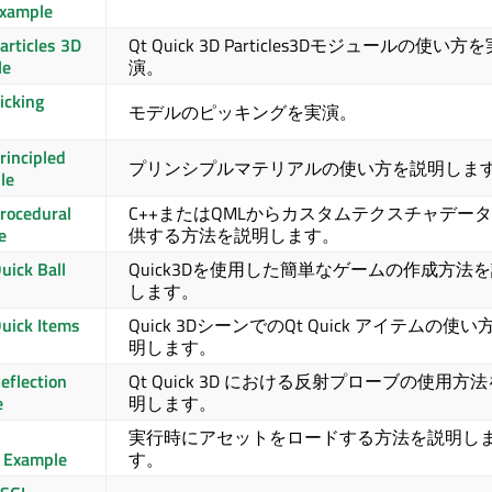
Example
articles 3D
Qt Quick 3D
Particles3Dモジュールの使い方を
le
演。
icking
モデルのピッキングを実演。
rincipled
プリンシプルマテリアルの使い方を説明しま
le
rocedural
C++またはQMLからカスタムテクスチャデー
e
供する方法を説明します。
uick Ball
Quick3Dを使用した簡単なゲームの作成方法
します。
uick Items
Quick 3Dシーンでの
Qt Quick
アイテムの使い
明します。
eflection
Qt Quick 3D
における反射プローブの使用方法
e
明します。
実行時にアセットをロードする方法を説明し
 Example
す。