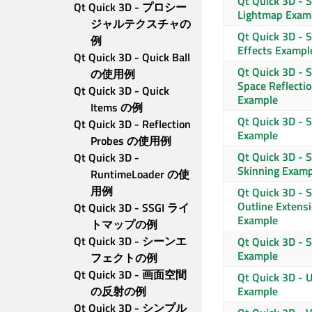
Qt Quick 3D
- S
Qt Quick 3D - プロシー
Lightmap Exam
ジャルテクスチャの
Qt Quick 3D
- S
例
Effects Exampl
Qt Quick 3D - Quick Ball 
Qt Quick 3D
- S
の使用例
Space Reflecti
Qt Quick 3D - Quick 
Example
Items の例
Qt Quick 3D
- S
Qt Quick 3D - Reflection 
Example
Probes の使用例
Qt Quick 3D
- S
Qt Quick 3D - 
Skinning Examp
RuntimeLoader の使
用例
Qt Quick 3D
- S
Outline Extens
Qt Quick 3D - SSGI ライ
Example
トマップの例
Qt Quick 3D - シーンエ
Qt Quick 3D
- 
Example
フェクトの例
Qt Quick 3D - 画面空間
Qt Quick 3D
- U
の反射の例
Example
Qt Quick 3D - シンプル