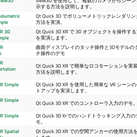
View3D
View3D を使用して、複数のカメラからシー
示する方法を説明します。
olumetric
Qt Quick 3D
でボリューメトリックレンダリン
mple
方法を実演。
XR 3D
Qt Quick 3D
XR で 3D オブジェクトを操作す
ample
を実演します。
XR
曲面ディスプレイのタッチ操作と3Dモデルの
h
チ操作のデモ
XR
Qt Quick 3D
XR で簡単なロコモーションを実
ortation
方法を説明します。
R Simple
Qt Quick 3D
XR を使用した簡単な VR シーン
トアップを実演します。
R Simple
Qt Quick 3D
XR でのコントローラ入力のデモ
R Simple
Qt Quick 3D
Xrでのハンドトラッキング入力の
モ。
R Spatial
Qt Quick 3D
XR での空間アンカーの使用方法