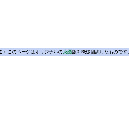
注：
このページはオリジナルの
英語
版を機械翻訳したものです
Licensing
Learn Qt
License Agreement
For Learners
Open Source
For Students and Tea