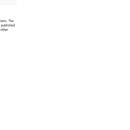
wners. The
 published
 other