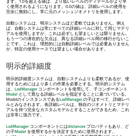
ます。1.0を超える値は、より低いレベルのディテールがより早
く使用されるようになります。0.0の値は、詳細レベルの使用を
完全に無効にし、常に元のメッシュジオメトリを使用します。
自動システムは、明示システムほど柔軟ではありません。例え
ば、自動システムは常にすべての詳細レベルに対して同じマテリ
アルを使用しますが、これは必ずしも望ましいとは限りません。
もう一つの潜在的な欠点は、異なる詳細レベル間の移行がないこ
とです。これは、理想的には自動詳細レベルでは必要ありません
が、特定の使用ケースでは望ましい場合があります。
明示的詳細度
明示的詳細度システムは、自動システムよりも柔軟であるが、使
用するためにはより多くの作業を必要とする。明示的システム
は、
LodManager
コンポーネントを使用して、子コンポーネント
Model
として異なる詳細レベルを指定することに基づいている。
Modelのインスタンスである
LodManager
の子はすべて、詳細レベ
ルとみなされます。各詳細レベルは、独自のジオメトリとマテリ
アルを持つ完全なカスタムモデルとすることができるため、これ
は非常に強力です。
LodManager
コンポーネントには
distances
プロパティもあり、ど
の子
Model
を使用するかを決定するために使用されます。