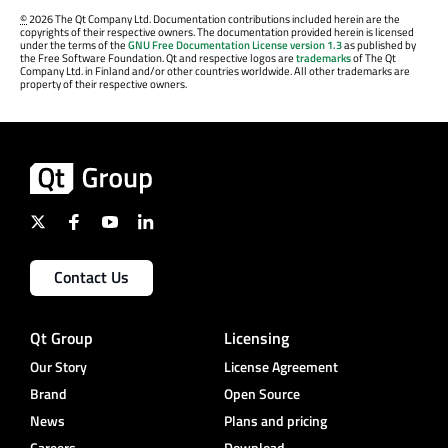
©
2026 The Qt Company Ltd. Documentation contributions included herein are the
copyrights of their respective owners. The documentation provided herein is licensed
under the terms of the
GNU Free Documentation License version 1.3
as published by
the Free Software Foundation. Qt and respective logos are
trademarks
of The Qt
Company Ltd. in Finland and/or other countries worldwide. All other trademarks are
property of their respective owners.
Contact Us
Qt Group
Licensing
Our Story
License Agreement
Brand
Open Source
News
Plans and pricing
Careers
Download