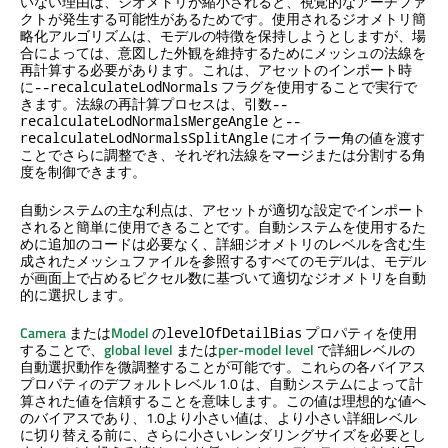
いない理由は、ジオメトリが縮小されると、視覚的なアーチファ
クトが発生する可能性があるためです。使用されるジオメトリ簡
略化アルゴリズムは、モデルの特徴を保持しようとしますが、場
合によっては、意図した外観を維持するためにメッシュの法線を
再計算する必要があります。これは、アセットのインポート時
に
フラグを使用することで実行で
--recalculateLodNormals
きます。法線の再計算プロセスは、引数
--
と
recalculateLodNormalsMergeAngle
--
にオイラー角の値を渡す
recalculateLodNormalsSplitAngle
ことでさらに調整でき、それぞれ法線をマージまたは分割する角
度を制御できます。
自動システムの主な利点は、アセットが適切な設定でインポート
されると簡単に使用できることです。自動システムを使用するた
めに追加のコードは必要なく、詳細ジオメトリのレベルを含む生
成されたメッシュファイルを参照するすべてのモデルは、モデル
が画面上で占めるピクセル数に基づいて適切なジオメトリを自動
的に選択します。
Camera
または
Model
の
プロパティを使用
levelOfDetailBias
することで、
global level
または
per-model level
で詳細レベルの
自動選択動作を微調整することが可能です。これらの各バイアス
プロパティのデフォルトレベル 1.0 は、自動システムによって計
算された値を信頼することを意味します。この値は理想的な値へ
のバイアスであり、1.0より小さい値は、より小さい詳細レベル
に切り替える前に、さらに小さいレンダリングサイズを必要とし