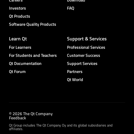
Investors
FAQ
Qt Products
Software Quality Products
Learn Qt
Support & Services
For Learners
Professional Services
For Students and Teachers
Customer Success
Qt Documentation
Support Services
Qt Forum
Partners
Qt World
© 2026 The Qt Company
Feedback
Qt Group includes The Qt Company Oy and its global subsidiaries and
affiliates.