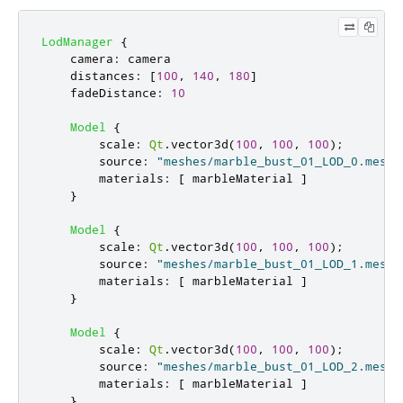
LodManager
{
camera
:
camera
distances
:
[
100
,
140
,
180
]
fadeDistance
:
10
Model
{
scale
:
Qt
.
vector3d
(
100
,
100
,
100
);
source
:
"meshes/marble_bust_01_LOD_0.mesh"
materials
:
[
marbleMaterial
]
}
Model
{
scale
:
Qt
.
vector3d
(
100
,
100
,
100
);
source
:
"meshes/marble_bust_01_LOD_1.mesh"
materials
:
[
marbleMaterial
]
}
Model
{
scale
:
Qt
.
vector3d
(
100
,
100
,
100
);
source
:
"meshes/marble_bust_01_LOD_2.mesh"
materials
:
[
marbleMaterial
]
}