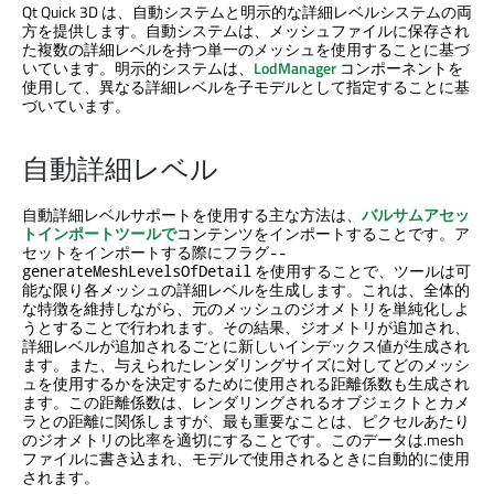
Qt Quick 3D
は、自動システムと明示的な詳細レベルシステムの両
方を提供します。自動システムは、メッシュファイルに保存され
た複数の詳細レベルを持つ単一のメッシュを使用することに基づ
いています。明示的システムは、
LodManager
コンポーネントを
使用して、異なる詳細レベルを子モデルとして指定することに基
づいています。
自動詳細レベル
自動詳細レベルサポートを使用する主な方法は、
バルサムアセッ
トインポートツールで
コンテンツをインポートすることです。ア
セットをインポートする際にフラグ
--
を使用することで、ツールは可
generateMeshLevelsOfDetail
能な限り各メッシュの詳細レベルを生成します。これは、全体的
な特徴を維持しながら、元のメッシュのジオメトリを単純化しよ
うとすることで行われます。その結果、ジオメトリが追加され、
詳細レベルが追加されるごとに新しいインデックス値が生成され
ます。また、与えられたレンダリングサイズに対してどのメッシ
ュを使用するかを決定するために使用される距離係数も生成され
ます。この距離係数は、レンダリングされるオブジェクトとカメ
ラとの距離に関係しますが、最も重要なことは、ピクセルあたり
のジオメトリの比率を適切にすることです。このデータは.mesh
ファイルに書き込まれ、モデルで使用されるときに自動的に使用
されます。