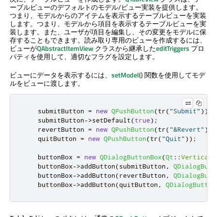
ーブルビューのデフォルトのモデル/ビュー実装を提供します。
つまり、モデルからのアイテムを表示するテーブルビューを実装
します。つまり、モデルから項目を表示するテーブルビューを実
装します。また、ユーザが項目を編集し、その変更をモデルに保
存することもできます。読み取り専用のビューを作成するには、
ビューが
QAbstractItemView
クラスから継承した
editTriggers
プロ
パティを使用して、適切なフラグを設定します。
ビューにデータを表示するには、
setModel
() 関数を使用してモデ
ルをビューに渡します。
    submitButton 
=
new
QPushButton
(
tr
(
"Submit"
));
    submitButton
-
>
setDefault
(
true
);
    revertButton 
=
new
QPushButton
(
tr
(
"&Revert"
));
    quitButton 
=
new
QPushButton
(
tr
(
"Quit"
));
    buttonBox 
=
new
QDialogButtonBox
(
Qt
::
Vertical
)
    buttonBox
-
>
addButton
(
submitButton
,
QDialogButt
    buttonBox
-
>
addButton
(
revertButton
,
QDialogButt
    buttonBox
-
>
addButton
(
quitButton
,
QDialogButton