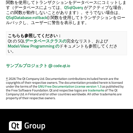
関数を使用してトランザクションをデータベースにコミットしま
す（データベースによっては、
QSqlQuery
がアクティブな場合、
この関数が動作しないことがあります）。そうでない場合は、
QSqlDatabase::rollback
() 関数を使用してトランザクションをロー
ルバックし、ユーザーに警告を表示します。
こちらも参照してください：
Qt の SQL
データベースクラスの
完全なリスト、および
Model/View Programming の
ドキュメントも参照してくださ
い。
サンプルプロジェクト @ code.qt.io
©
2026 The Qt Company Ltd. Documentation contributions included herein are the
copyrights of their respective owners. The documentation provided herein is licensed
under the terms of the
GNU Free Documentation License version 1.3
as published by
the Free Software Foundation. Qt and respective logos are
trademarks
of The Qt
Company Ltd. in Finland and/or other countries worldwide. All other trademarks are
property of their respective owners.