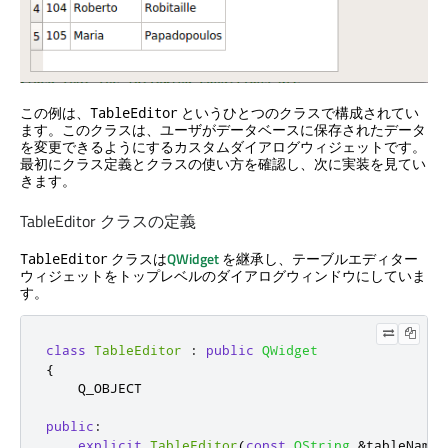
この例は、
というひとつのクラスで構成されてい
TableEditor
ます。このクラスは、ユーザがデータベースに保存されたデータ
を変更できるようにするカスタムダイアログウィジェットです。
最初にクラス定義とクラスの使い方を確認し、次に実装を見てい
きます。
TableEditor クラスの定義
クラスは
QWidget
を継承し、テーブルエディター
TableEditor
ウィジェットをトップレベルのダイアログウィンドウにしていま
す。
class
TableEditor
:
public
QWidget
{
    Q_OBJECT

public
:
explicit
TableEditor
(
const
QString
&
tableName
,