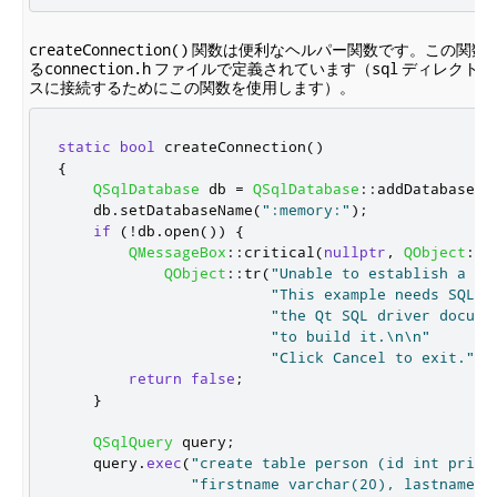
関数は便利なヘルパー関数です。この関数
createConnection()
る
ファイルで定義されています（
ディレクトリ
connection.h
sql
スに接続するためにこの関数を使用します）。
static
bool
 createConnection
()
{
QSqlDatabase
 db 
=
QSqlDatabase
::
addDatabase
(
"
    db
.
setDatabaseName
(
":memory:"
);
if
(
!
db
.
open
())
{
QMessageBox
::
critical
(
nullptr
,
QObject
::
t
QObject
::
tr
(
"Unable to establish a da
"This example needs SQLit
"the 
Qt SQL
 driver docume
"to build it.\n\n"
"Click Cancel to exit."
)
,
return
false
;
}
QSqlQuery
 query
;
    query
.
exec
(
"create table person (id int prima
"firstname varchar(20), lastname v