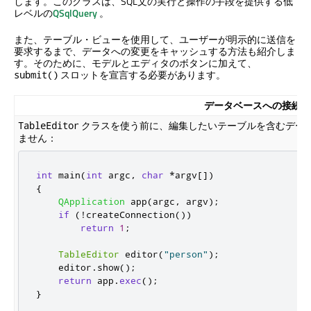
します。このクラスは、SQL文の実行と操作の手段を提供する低
レベルの
QSqlQuery
。
また、テーブル・ビューを使用して、ユーザーが明示的に送信を
要求するまで、データへの変更をキャッシュする方法も紹介しま
す。そのために、モデルとエディタのボタンに加えて、
スロットを宣言する必要があります。
submit()
データベースへの接続
クラスを使う前に、編集したいテーブルを含むデー
TableEditor
ません：
int
 main
(
int
 argc
,
char
*
argv
[
]
)
{
QApplication
 app
(
argc
,
 argv
);
if
(
!
createConnection
())
return
1
;
TableEditor
 editor
(
"person"
);
    editor
.
show
();
return
 app
.
exec
();
}