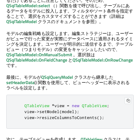
るだけであることに注意してください。そのため、
QSqlTableModel::select
（）関数を後で呼び出し、テーブルにあ
るデータをモデルに投入します。フィルタやソート条件を指定す
ることで、選択をカスタマイズすることができます（詳細は
QSqlTableModel
クラスのドキュメントを参照）。
モデルの編集戦略も設定します。編集ストラテジーは、ユーザー
がビューで行った変更が実際にデータベースに適用されるタイミ
ングを決定します。ユーザーが明示的に送信するまで、テーブル
ビュー（つまりモデル）の変更をキャッシュしたいので、
QSqlTableModel::OnManualSubmit
。選択肢は
QSqlTableModel::OnFieldChange
と
QSqlTableModel::OnRowChange
です。
最後に、モデルが
QSqlQueryModel
クラスから継承した
setHeaderData
() 関数を使用して、ビューヘッダーに表示される
ラベルを設定します。
QTableView
*
view 
=
new
QTableView
;
    view
-
>
setModel
(
model
);
    view
-
>
resizeColumnsToContents
();
次に、テーブルビューを作成します。
QTableView
クラスは、テ