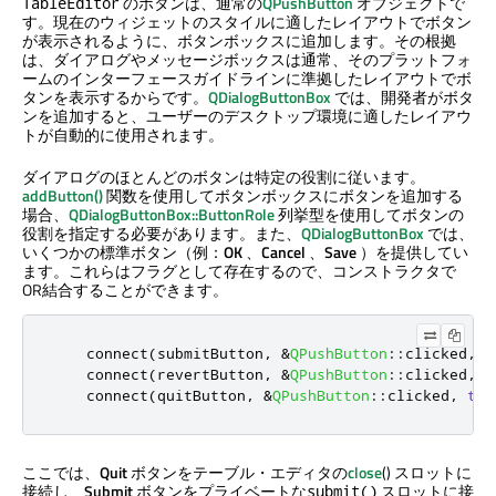
のボタンは、通常の
QPushButton
オブジェクトで
TableEditor
す。現在のウィジェットのスタイルに適したレイアウトでボタン
が表示されるように、ボタンボックスに追加します。その根拠
は、ダイアログやメッセージボックスは通常、そのプラットフォ
ームのインターフェースガイドラインに準拠したレイアウトでボ
タンを表示するからです。
QDialogButtonBox
では、開発者がボタ
ンを追加すると、ユーザーのデスクトップ環境に適したレイアウ
トが自動的に使用されます。
ダイアログのほとんどのボタンは特定の役割に従います。
addButton()
関数を使用してボタンボックスにボタンを追加する
場合、
QDialogButtonBox::ButtonRole
列挙型を使用してボタンの
役割を指定する必要があります。また、
QDialogButtonBox
では、
いくつかの標準ボタン（例：
OK
、
Cancel
、
Save
）を提供してい
ます。これらはフラグとして存在するので、コンストラクタで
OR結合することができます。
    connect
(
submitButton
,
&
QPushButton
::
clicked
,
t
    connect
(
revertButton
,
&
QPushButton
::
clicked
,
  
    connect
(
quitButton
,
&
QPushButton
::
clicked
,
thi
ここでは、
Quit
ボタンをテーブル・エディタの
close
() スロットに
接続し、
Submit
ボタンをプライベートな
スロットに接
submit()