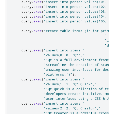
    query
.
exec
(
"insert into person values(101, 'D
    query
.
exec
(
"insert into person values(102, 'C
    query
.
exec
(
"insert into person values(103, 'L
    query
.
exec
(
"insert into person values(104, 'R
    query
.
exec
(
"insert into person values(105, 'M
    query
.
exec
(
"create table items (id int primar
"ima
"ite
"des
    query
.
exec
(
"insert into items "
"values(0, 0, 'Qt',"
"'Qt is a full development framewo
"streamline the creation of stunni
"amazing user interfaces for deskt
"platforms.')"
);
    query
.
exec
(
"insert into items "
"values(1, 1, '
Qt Quick
',"
"'
Qt Quick
 is a collection of tech
"developers create intuitive, mode
"user interfaces using a CSS & Jav
    query
.
exec
(
"insert into items "
"values(2, 2, '
Qt Creator
',"
"'
Qt Creator
 is a powerful cross-p