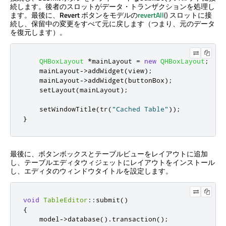
続します。後者のスロットがデータ・トランザクションを処理し
ます。最後に、
Revert
ボタンをモデルの
revertAll
() スロットに接
続し、保留中の変更をすべて元に戻します（つまり、元のデータ
を復元します）。
QHBoxLayout
*
mainLayout 
=
new
QHBoxLayout
;
    mainLayout
-
>
addWidget
(
view
);
    mainLayout
-
>
addWidget
(
buttonBox
);
    setLayout
(
mainLayout
);
    setWindowTitle
(
tr
(
"Cached Table"
));
}
最後に、ボタンボックスとテーブルビューをレイアウトに追加
し、テーブルエディタウィジェットにレイアウトをインストール
し、エディタのウィンドウタイトルを設定します。
void
TableEditor
::
submit
()
{
    model
-
>
database
()
.
transaction
();