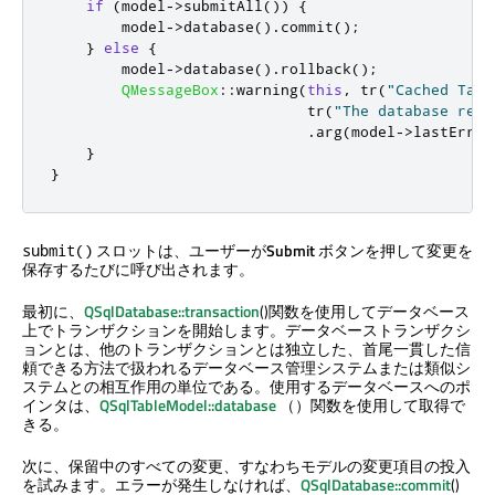
if
(
model
-
>
submitAll
())
{
        model
-
>
database
()
.
commit
();
}
else
{
        model
-
>
database
()
.
rollback
();
QMessageBox
::
warning
(
this
,
 tr
(
"Cached Tabl
                             tr
(
"The database repo
.
arg
(
model
-
>
lastError
}
}
スロットは、ユーザーが
Submit
ボタンを押して変更を
submit()
保存するたびに呼び出されます。
最初に、
QSqlDatabase::transaction
()関数を使用してデータベース
上でトランザクションを開始します。データベーストランザクシ
ョンとは、他のトランザクションとは独立した、首尾一貫した信
頼できる方法で扱われるデータベース管理システムまたは類似シ
ステムとの相互作用の単位である。使用するデータベースへのポ
インタは、
QSqlTableModel::database
（）関数を使用して取得で
きる。
次に、保留中のすべての変更、すなわちモデルの変更項目の投入
を試みます。エラーが発生しなければ、
QSqlDatabase::commit
()