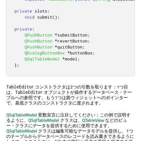
private
slots
:
void
 submit
();
private
:
QPushButton
*
submitButton
;
QPushButton
*
revertButton
;
QPushButton
*
quitButton
;
QDialogButtonBox
*
buttonBox
;
QSqlTableModel
*
model
;
};
コンストラクタは2つの引数を取ります：1つ目
TableEditor
は、
オブジェクトが操作するデータベース・テー
TableEditor
ブルへの参照です。もう1つは親ウィジェットへのポインター
で、基底クラスのコンストラクタに渡されます。
QSqlTableModel
変数宣言に注目してください：この例で説明す
るように、
QSqlTableModel
クラスは、
QTableView
などのビュ
ー・クラスにデータを提供するために使用できます。
QSqlTableModel
クラスは編集可能なデータモデルを提供し、1つ
のテーブルからデータベースのレコードを読み書きできるように