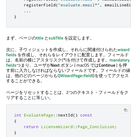
    registerField
(
"evaluate.email*"
,
 emailLineEdit
...
}
まず、ページの
title
と
subTitle
を設定します。
次に、子ウィジェットを作成し、それらに関連付けられた
wizard
fields
を作成し、それらをレイアウトに配置します。フィールド
は、名前の横にアスタリスク(
)を付けて作成します。
mandatory
*
fields
つまり、ユーザが
Next
ボタン ( macOS では
Continue
) を押
す前に入力しなければならないフィールドです。フィールドの値
は、他のどのページからも
QWizardPage::field
()を使ってアクセス
することができる。
ページをリセットすることは、2つのテキスト・フィールドをク
リアすることに等しい。
int
EvaluatePage
::
nextId
()
const
{
return
LicenseWizard
::
Page_Conclusion
;
}