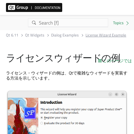
Qt 6.11
Qt Widgets
Dialog Examples
License Wizard Example
ライセンスウィザードの例
このページでは
ライセンス・ウィザードの例は、Qtで複雑なウィザードを実装す
る方法を示しています。