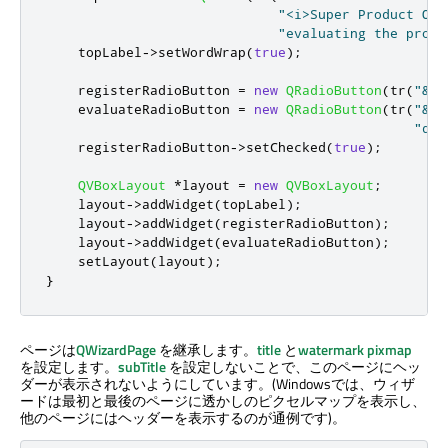
"<i>Super Product One
"evaluating the produ
    topLabel
-
>
setWordWrap
(
true
);
    registerRadioButton 
=
new
QRadioButton
(
tr
(
"&Re
    evaluateRadioButton 
=
new
QRadioButton
(
tr
(
"&Ev
"day
    registerRadioButton
-
>
setChecked
(
true
);
QVBoxLayout
*
layout 
=
new
QVBoxLayout
;
    layout
-
>
addWidget
(
topLabel
);
    layout
-
>
addWidget
(
registerRadioButton
);
    layout
-
>
addWidget
(
evaluateRadioButton
);
    setLayout
(
layout
);
}
ページは
QWizardPage
を継承します。
title
と
watermark pixmap
を設定します。
subTitle
を設定しないことで、このページにヘッ
ダーが表示されないようにしています。(Windowsでは、ウィザ
ードは最初と最後のページに透かしのピクセルマップを表示し、
他のページにはヘッダーを表示するのが通例です)。