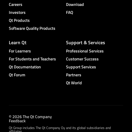
Careers
Download
Investors
FAQ
Qt Products
Software Quality Products
Learn Qt
Support & Services
For Learners
Professional Services
For Students and Teachers
Customer Success
Qt Documentation
Support Services
Qt Forum
Partners
Qt World
© 2026 The Qt Company
Feedback
Qt Group includes The Qt Company Oy and its global subsidiaries and
affiliates.