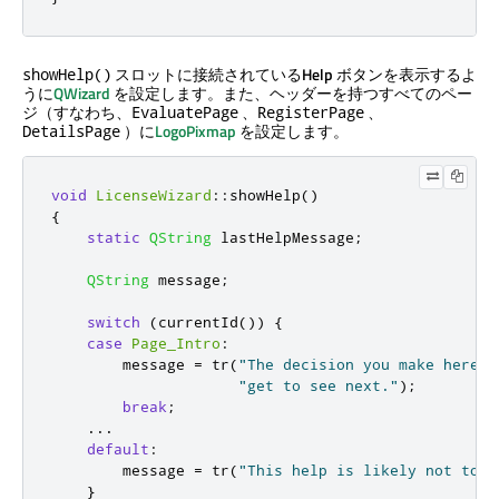
スロットに接続されている
Help
ボタンを表示するよ
showHelp()
うに
QWizard
を設定します。また、ヘッダーを持つすべてのペー
ジ（すなわち、
、
、
EvaluatePage
RegisterPage
）に
LogoPixmap
を設定します。
DetailsPage
void
LicenseWizard
::
showHelp
()
{
static
QString
 lastHelpMessage
;
QString
 message
;
switch
(
currentId
())
{
case
Page_Intro
:
        message 
=
 tr
(
"The decision you make here w
"get to see next."
);
break
;
...
default
:
        message 
=
 tr
(
"This help is likely not to b
}