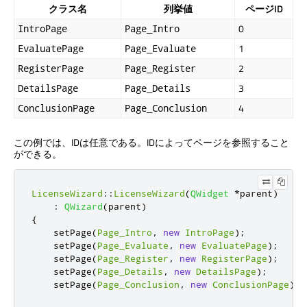
クラス名
列挙値
ページID
0
IntroPage
Page_Intro
1
EvaluatePage
Page_Evaluate
2
RegisterPage
Page_Register
3
DetailsPage
Page_Details
4
ConclusionPage
Page_Conclusion
この例では、IDは任意である。IDによってページを参照すること
ができる。
LicenseWizard
::
LicenseWizard
(
QWidget
*
parent
)
:
QWizard
(
parent
)
{
    setPage
(
Page_Intro
,
new
IntroPage
);
    setPage
(
Page_Evaluate
,
new
EvaluatePage
);
    setPage
(
Page_Register
,
new
RegisterPage
);
    setPage
(
Page_Details
,
new
DetailsPage
);
    setPage
(
Page_Conclusion
,
new
ConclusionPage
);