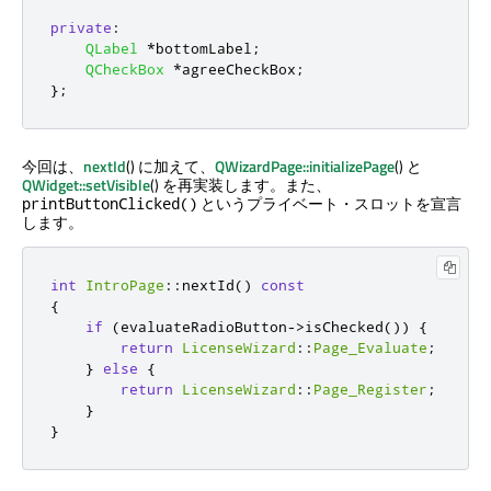
private
:
QLabel
*
bottomLabel
;
QCheckBox
*
agreeCheckBox
;
};
今回は、
nextId
() に加えて、
QWizardPage::initializePage
() と
QWidget::setVisible
() を再実装します。また、
というプライベート・スロットを宣言
printButtonClicked()
します。
int
IntroPage
::
nextId
()
const
{
if
(
evaluateRadioButton
-
>
isChecked
())
{
return
LicenseWizard
::
Page_Evaluate
;
}
else
{
return
LicenseWizard
::
Page_Register
;
}
}