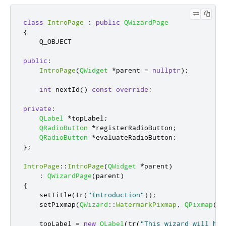
class
IntroPage
:
public
QWizardPage
{
    Q_OBJECT

public
:
IntroPage
(
QWidget
*
parent 
=
nullptr
);
int
 nextId
()
const
override
;
private
:
QLabel
*
topLabel
;
QRadioButton
*
registerRadioButton
;
QRadioButton
*
evaluateRadioButton
;
};
IntroPage
::
IntroPage
(
QWidget
*
parent
)
:
QWizardPage
(
parent
)
{
    setTitle
(
tr
(
"Introduction"
));
    setPixmap
(
QWizard
::
WatermarkPixmap
,
QPixmap
(
":
    topLabel 
=
new
QLabel
(
tr
(
"This wizard will hel