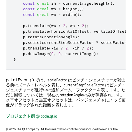
const
qreal
 ih 
=
 currentImage
.
height
();
const
qreal
 wh 
=
 height
();
const
qreal
 ww 
=
 width
();
    p
.
translate
(
ww 
/
2
,
 wh 
/
2
);
    p
.
translate
(
horizontalOffset
,
 verticalOffset
);
    p
.
rotate
(
rotationAngle
);
    p
.
scale
(
currentStepScaleFactor 
*
 scaleFactor
,
 
    p
.
translate
(
-
iw 
/
2
,
-
ih 
/
2
);
    p
.
drawImage
(
0
,
0
,
 currentImage
);
}
では、scaleFactor はピンチ・ジェスチャーが始ま
paintEvent()
る前のズーム・レベルを表し、currentStepScaleFactor はピンチ・
ジェスチャーが進行中の追加ズーム・ファクターを表します。た
だし回転については、現在のrotationAngleのみが保存されます。
水平オフセットと垂直オフセットは、パンジェスチャによって画
像がドラッグされた距離を表します。
プロジェクト例 @ code.qt.io
©
2026 The Qt Company Ltd. Documentation contributions included herein are the