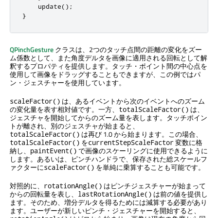
    update
();
}
QPinchGesture
クラスは、2つのタッチ点間の距離の変化をズー
ム係数として、また角度デルタを画像に適用される回転として解
釈するプロパティを提供します。タッチ・ポイント間の中心点を
使用して画像をドラッグすることもできますが、この例ではパ
ン・ジェスチャーを使用しています。
は、あるイベントから次のイベントへのズーム
scaleFactor()
の変化量を表す相対値です。一方、
は、
totalScaleFactor()
ジェスチャを開始してからのズーム量を表します。タッチポイン
トが離され、別のジェスチャが始まると、
は再び 1.0 から始まります。この場合、
totalScaleFactor()
を
変数に格
totalScaleFactor()
currentStepScaleFactor
納し、
で画像のスケーリングに使用できるように
paintEvent()
します。あるいは、ピンチハンドラで、保存された総スケールフ
ァクターに
を単純に乗算することも可能です。
scaleFactor()
対照的に、
はピンチジェスチャーが始まって
rotationAngle()
からの回転量を表し、
は前の値を提供し
lastRotationAngle()
ます。そのため、増分デルタを得るためには減算する必要があり
ます。ユーザーが新しいピンチ・ジェスチャーを開始すると、