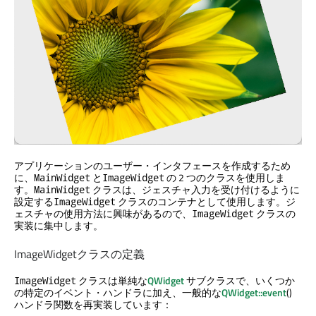
アプリケーションのユーザー・インタフェースを作成するため
に、
と
の 2 つのクラスを使用しま
MainWidget
ImageWidget
す。
クラスは、ジェスチャ入力を受け付けるように
MainWidget
設定する
クラスのコンテナとして使用します。ジ
ImageWidget
ェスチャの使用方法に興味があるので、
クラスの
ImageWidget
実装に集中します。
ImageWidgetクラスの定義
クラスは単純な
QWidget
サブクラスで、いくつか
ImageWidget
の特定のイベント・ハンドラに加え、一般的な
QWidget::event
()
ハンドラ関数を再実装しています：