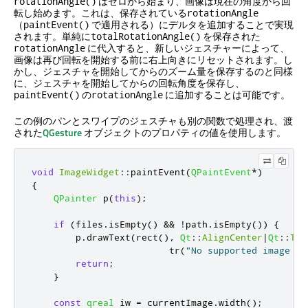
はゼロから始まり、画像は現在の角度から回
rotationAngle()
転し始めます。これは、保存されている
rotationAngle
（
で適用される）にデルタを追加することで実現
paintEvent()
されます。単純に
を保存された
totalRotationAngle()
に代入すると、新しいジェスチャーによって、
rotationAngle
画像は再び回転を開始する前に右上向きにリセットされます。し
かし、ジェスチャを開始してからのズーム量を保存するのと同様
に、ジェスチャを開始してからの回転角度を保存し、
の
に追加することは可能です。
paintEvent()
rotationAngle
この例のパンとスワイプのジェスチャも別の関数で処理され、渡
された
QGesture
オブジェクトのプロパティの値を使用します。
void
ImageWidget
::
paintEvent
(
QPaintEvent
*
)
{
QPainter
 p
(
this
);
if
(
files
.
isEmpty
()
&
&
!
path
.
isEmpty
())
{
        p
.
drawText
(
rect
()
,
Qt
::
AlignCenter
|
Qt
::
Tex
                         tr
(
"No supported image fo
return
;
}
const
qreal
 iw 
=
 currentImage
.
width
();