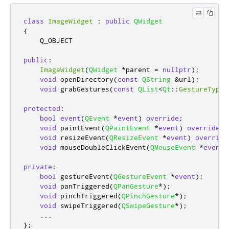
class
ImageWidget
:
public
QWidget
{
    Q_OBJECT

public
:
ImageWidget
(
QWidget
*
parent 
=
nullptr
);
void
 openDirectory
(
const
QString
&
url
);
void
 grabGestures
(
const
QList
<
Qt
::
GestureType
>
protected
:
bool
event
(
QEvent
*
event
)
override
;
void
 paintEvent
(
QPaintEvent
*
event
)
override
;
void
 resizeEvent
(
QResizeEvent
*
event
)
override
void
 mouseDoubleClickEvent
(
QMouseEvent
*
event
)
private
:
bool
 gestureEvent
(
QGestureEvent
*
event
);
void
 panTriggered
(
QPanGesture
*
);
void
 pinchTriggered
(
QPinchGesture
*
);
void
 swipeTriggered
(
QSwipeGesture
*
);
...
};