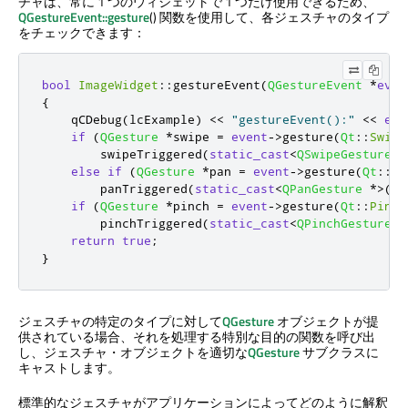
チャは、常に 1 つのウィジェットで 1 つだけ使用できるため、
QGestureEvent::gesture
() 関数を使用して、各ジェスチャのタイプ
をチェックできます：
bool
ImageWidget
::
gestureEvent
(
QGestureEvent
*
even
{
    qCDebug
(
lcExample
)
<
<
"gestureEvent():"
<
<
eve
if
(
QGesture
*
swipe 
=
event
-
>
gesture
(
Qt
::
Swipe
        swipeTriggered
(
static_cast
<
QSwipeGesture
*
else
if
(
QGesture
*
pan 
=
event
-
>
gesture
(
Qt
::
Pa
        panTriggered
(
static_cast
<
QPanGesture
*
>
(
pa
if
(
QGesture
*
pinch 
=
event
-
>
gesture
(
Qt
::
Pinch
        pinchTriggered
(
static_cast
<
QPinchGesture
*
return
true
;
}
ジェスチャの特定のタイプに対して
QGesture
オブジェクトが提
供されている場合、それを処理する特別な目的の関数を呼び出
し、ジェスチャ・オブジェクトを適切な
QGesture
サブクラスに
キャストします。
標準的なジェスチャがアプリケーションによってどのように解釈