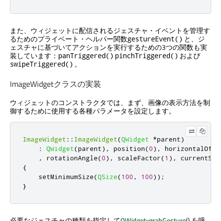
また、ウィジェットに配信されるジェスチャ・イベントを管理す
るためのプライベート・ヘルパー関数
と、ジ
gestureEvent()
ェスチャに基づいてアクションを実行するための3つの関数も実
装しています：
および
panTriggered()
pinchTriggered()
。
swipeTriggered()
ImageWidgetクラスの実装
ウィジェットのコンストラクタでは、まず、画像の表示方法を制
御するために使用する各種パラメータを設定します。
ImageWidget
::
ImageWidget
(
QWidget
*
parent
)
:
QWidget
(
parent
)
,
 position
(
0
)
,
 horizontalOffs
,
 rotationAngle
(
0
)
,
 scaleFactor
(
1
)
,
 currentSte
{
    setMinimumSize
(
QSize
(
100
,
100
));
}
必要なジェスチャの種類を指定して
QWidget::grabGesture
() を呼