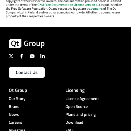
copyrights of their respective owners. The documentation provided herein is licensed
under the terms of the
GNU Free Documentation License version 1.3
as published by
the Free Software Foundation. Qt and respective logos are
trademarks
of The Qt
Company Ltd. in Finland and/or other countries worldwide. All other trademarks are
property of their respective owners.
Contact Us
Qt Group
Licensing
Our Story
License Agreement
Brand
Open Source
News
Plans and pricing
Careers
Download
Investors
FAQ