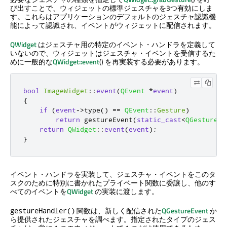
び出すことで、ウィジェットの標準ジェスチャを3つ有効にしま
す。これらはアプリケーションのデフォルトのジェスチャ認識機
能によって認識され、イベントがウィジェットに配信されます。
QWidget
はジェスチャ用の特定のイベント・ハンドラを定義して
いないので、ウィジェットはジェスチャ・イベントを受信するた
めに一般的な
QWidget::event
() を再実装する必要があります。
bool
ImageWidget
::
event
(
QEvent
*
event
)
{
if
(
event
-
>
type
()
=
=
QEvent
::
Gesture
)
return
 gestureEvent
(
static_cast
<
QGestureEv
return
QWidget
::
event
(
event
);
}
イベント・ハンドラを実装して、ジェスチャ・イベントをこのタ
スクのために特別に書かれたプライベート関数に委譲し、他のす
べてのイベントを
QWidget
の実装に渡します。
関数は、新しく配信された
QGestureEvent
か
gestureHandler()
ら提供されたジェスチャを調べます。指定されたタイプのジェス