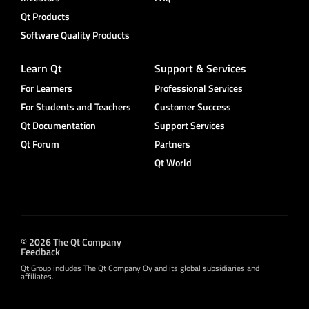
Qt Products
Software Quality Products
Learn Qt
Support & Services
For Learners
Professional Services
For Students and Teachers
Customer Success
Qt Documentation
Support Services
Qt Forum
Partners
Qt World
© 2026 The Qt Company
Feedback
Qt Group includes The Qt Company Oy and its global subsidiaries and
affiliates.