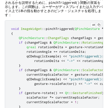
されるかを説明するために、
関数の実装を
pinchTriggered()
示します。この関数は、ユーザーがディスプレイまたは入力デバ
イス上で2本の指を動かすときのピンチ・ジェスチャを処理しま
す：
void
ImageWidget
::
pinchTriggered
(
QPinchGesture
*
ge
{
QPinchGesture
::
ChangeFlags
 changeFlags 
=
 gestu
if
(
changeFlags 
&
QPinchGesture
::
RotationAngle
qreal
 rotationDelta 
=
 gesture
-
>
rotationAng
        rotationAngle 
+
=
 rotationDelta
;
        qCDebug
(
lcExample
)
<
<
"pinchTriggered(): r
            rotationDelta 
<
<
"->"
<
<
 rotationAngle
}
if
(
changeFlags 
&
QPinchGesture
::
ScaleFactorCh
        currentStepScaleFactor 
=
 gesture
-
>
totalSca
        qCDebug
(
lcExample
)
<
<
"pinchTriggered(): z
            gesture
-
>
scaleFactor
()
<
<
"->"
<
<
 curr
}
if
(
gesture
-
>
state
()
=
=
Qt
::
GestureFinished
)
{
        scaleFactor 
*
=
 currentStepScaleFactor
;
        currentStepScaleFactor 
=
1
;
}