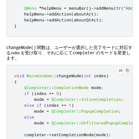
QMenu
*
helpMenu 
=
 menuBar
()
-
>
addMenu
(
tr
(
"About
    helpMenu
-
>
addAction
(
aboutAct
);
    helpMenu
-
>
addAction
(
aboutQtAct
);
}
関数は、ユーザーが選択した完了モードに対応す
changeMode()
る
index
を受け取り、それに応じて
のモードを変更し
completer
ます。
void
MainWindow
::
changeMode
(
int
 index
)
{
QCompleter
::
CompletionMode
 mode
;
if
(
index 
=
=
0
)
        mode 
=
QCompleter
::
InlineCompletion
;
else
if
(
index 
=
=
1
)
        mode 
=
QCompleter
::
PopupCompletion
;
else
        mode 
=
QCompleter
::
UnfilteredPopupCompleti
    completer
-
>
setCompletionMode
(
mode
);