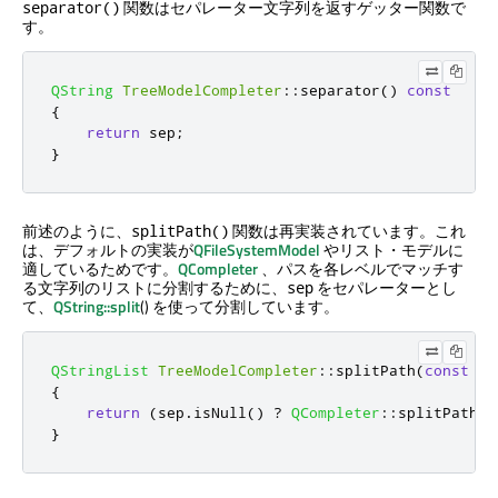
関数はセパレーター文字列を返すゲッター関数で
separator()
す。
QString
TreeModelCompleter
::
separator
()
const
{
return
 sep
;
}
前述のように、
関数は再実装されています。これ
splitPath()
は、デフォルトの実装が
QFileSystemModel
やリスト・モデルに
適しているためです。
QCompleter
、パスを各レベルでマッチす
る文字列のリストに分割するために、
をセパレーターとし
sep
て、
QString::split
() を使って分割しています。
QStringList
TreeModelCompleter
::
splitPath
(
const
QS
{
return
(
sep
.
isNull
()
?
QCompleter
::
splitPath
(
p
}