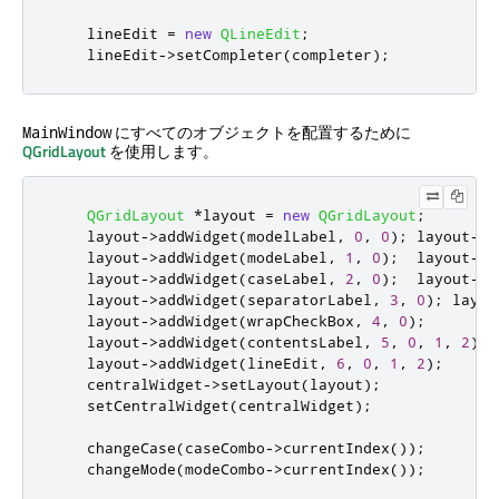
    lineEdit 
=
new
QLineEdit
;
    lineEdit
-
>
setCompleter
(
completer
);
にすべてのオブジェクトを配置するために
MainWindow
QGridLayout
を使用します。
QGridLayout
*
layout 
=
new
QGridLayout
;
    layout
-
>
addWidget
(
modelLabel
,
0
,
0
);
 layout
-
>
a
    layout
-
>
addWidget
(
modeLabel
,
1
,
0
);
  layout
-
>
a
    layout
-
>
addWidget
(
caseLabel
,
2
,
0
);
  layout
-
>
a
    layout
-
>
addWidget
(
separatorLabel
,
3
,
0
);
 layou
    layout
-
>
addWidget
(
wrapCheckBox
,
4
,
0
);
    layout
-
>
addWidget
(
contentsLabel
,
5
,
0
,
1
,
2
);
    layout
-
>
addWidget
(
lineEdit
,
6
,
0
,
1
,
2
);
    centralWidget
-
>
setLayout
(
layout
);
    setCentralWidget
(
centralWidget
);
    changeCase
(
caseCombo
-
>
currentIndex
());
    changeMode
(
modeCombo
-
>
currentIndex
());