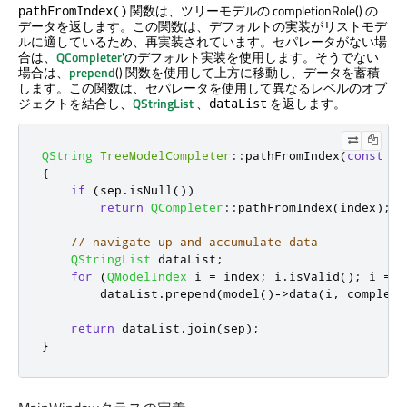
関数は、ツリーモデルの completionRole() の
pathFromIndex()
データを返します。この関数は、デフォルトの実装がリストモデ
ルに適しているため、再実装されています。セパレータがない場
合は、
QCompleter
'のデフォルト実装を使用します。そうでない
場合は、
prepend
() 関数を使用して上方に移動し、データを蓄積
します。この関数は、セパレータを使用して異なるレベルのオブ
ジェクトを結合し、
QStringList
、
を返します。
dataList
QString
TreeModelCompleter
::
pathFromIndex
(
const
QM
{
if
(
sep
.
isNull
())
return
QCompleter
::
pathFromIndex
(
index
);
// navigate up and accumulate data
QStringList
 dataList
;
for
(
QModelIndex
 i 
=
 index
;
 i
.
isValid
();
 i 
=
 i
        dataList
.
prepend
(
model
()
-
>
data
(
i
,
 completi
return
 dataList
.
join
(
sep
);
}