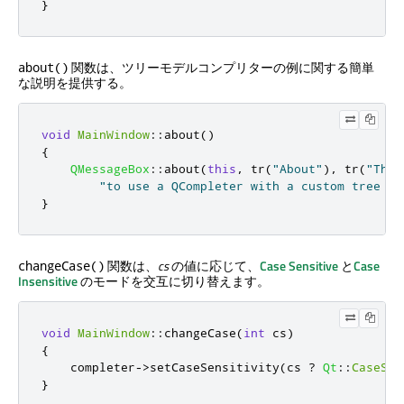
}
関数は、ツリーモデルコンプリターの例に関する簡単
about()
な説明を提供する。
void
MainWindow
::
about
()
{
QMessageBox
::
about
(
this
,
 tr
(
"About"
)
,
 tr
(
"This
"to use a QCompleter with a custom tree mo
}
関数は、
cs
の値に応じて、
Case Sensitive
と
Case
changeCase()
Insensitive
のモードを交互に切り替えます。
void
MainWindow
::
changeCase
(
int
 cs
)
{
    completer
-
>
setCaseSensitivity
(
cs 
?
Qt
::
CaseSen
}