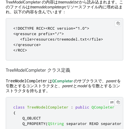
TreeModelCompleter の内容は
treemodel.txt
から読み込まれます。こ
のファイルは
treemodelcompleter.qrc
リソースファイル内に埋め込ま
れ、以下の内容を含んでいます：
<!DOCTYPE RCC>
<RCC
version
=
"1.0"
>
<qresource
prefix
=
"/"
>
<file>
resources/treemodel.txt
</file>
</qresource>
</RCC>
TreeModelCompleter クラス定義
は
QCompleter
のサブクラスで、
parent
を
TreeModelCompleter
引数とするコンストラクタと、
parent
と
model
を引数とするコン
ストラクタを持ちます。
class
TreeModelCompleter
:
public
QCompleter
{
    Q_OBJECT

    Q_PROPERTY
(
QString
 separator READ separator WR