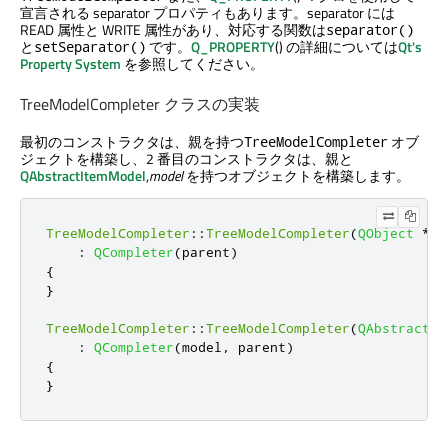
宣言される separator プロパティもあります。separator には
READ 属性と WRITE 属性があり、対応する関数は
separator()
と
です。
Q_PROPERTY
() の詳細については
Qt's
setSeparator()
Property System
を参照してください。
TreeModelCompleter クラスの実装
最初のコンストラクタは、親を持つ
オブ
TreeModelCompleter
ジェクトを構築し、2 番目のコンストラクタは、親と
QAbstractItemModel
,
model
を持つオブジェクトを構築します。
TreeModelCompleter
::
TreeModelCompleter
(
QObject
*
pa
:
QCompleter
(
parent
)
{
}
TreeModelCompleter
::
TreeModelCompleter
(
QAbstractIt
:
QCompleter
(
model
,
 parent
)
{
}