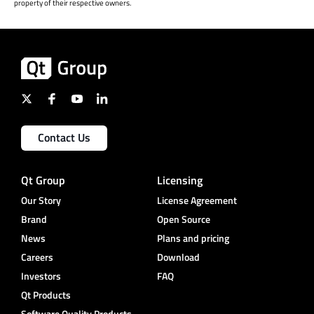
property of their respective owners.
Contact Us
Qt Group
Licensing
Our Story
License Agreement
Brand
Open Source
News
Plans and pricing
Careers
Download
Investors
FAQ
Qt Products
Software Quality Products