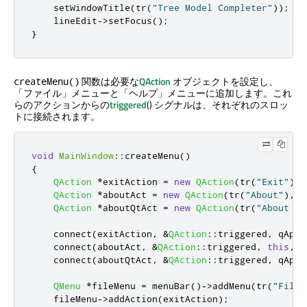
    setWindowTitle
(
tr
(
"Tree Model Completer"
));
    lineEdit
-
>
setFocus
();
}
関数は必要な
QAction
オブジェクトを設定し、
createMenu()
「ファイル」メニューと「ヘルプ」メニューに追加します。これ
らのアクションからの
triggered
() シグナルは、それぞれのスロッ
トに接続されます。
void
MainWindow
::
createMenu
()
{
QAction
*
exitAction 
=
new
QAction
(
tr
(
"Exit"
)
,
QAction
*
aboutAct 
=
new
QAction
(
tr
(
"About"
)
,
t
QAction
*
aboutQtAct 
=
new
QAction
(
tr
(
"About Qt
    connect
(
exitAction
,
&
QAction
::
triggered
,
qApp
,
    connect
(
aboutAct
,
&
QAction
::
triggered
,
this
,
&
    connect
(
aboutQtAct
,
&
QAction
::
triggered
,
qApp
,
QMenu
*
fileMenu 
=
 menuBar
()
-
>
addMenu
(
tr
(
"File"
    fileMenu
-
>
addAction
(
exitAction
);