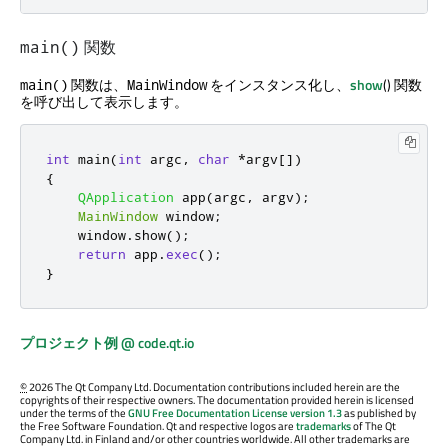
関数
main()
関数は、
をインスタンス化し、
show
() 関数
main()
MainWindow
を呼び出して表示します。
int
 main
(
int
 argc
,
char
*
argv
[
]
)
{
QApplication
 app
(
argc
,
 argv
);
MainWindow
 window
;
    window
.
show
();
return
 app
.
exec
();
}
プロジェクト例 @ code.qt.io
©
2026 The Qt Company Ltd. Documentation contributions included herein are the
copyrights of their respective owners. The documentation provided herein is licensed
under the terms of the
GNU Free Documentation License version 1.3
as published by
the Free Software Foundation. Qt and respective logos are
trademarks
of The Qt
Company Ltd. in Finland and/or other countries worldwide. All other trademarks are