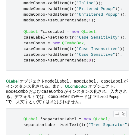
    modeCombo
-
>
addItem
(
tr
(
"Inline"
));
    modeCombo
-
>
addItem
(
tr
(
"Filtered Popup"
));
    modeCombo
-
>
addItem
(
tr
(
"Unfiltered Popup"
));
    modeCombo
-
>
setCurrentIndex
(
1
);
QLabel
*
caseLabel 
=
new
QLabel
;
    caseLabel
-
>
setText
(
tr
(
"Case Sensitivity"
));
    caseCombo 
=
new
QComboBox
;
    caseCombo
-
>
addItem
(
tr
(
"Case Insensitive"
));
    caseCombo
-
>
addItem
(
tr
(
"Case Sensitive"
));
    caseCombo
-
>
setCurrentIndex
(
0
);
QLabel
オブジェクト
、
、
が
modelLabel
modeLabel
caseLabel
インスタンス化される。また、
QComboBox
オブジェクト、
および
がインスタンス化され、入力され
modeCombo
caseCombo
る。デフォルトでは、
のモードは "Filtered Popup
completer
"で、大文字と小文字は区別されません。
QLabel
*
separatorLabel 
=
new
QLabel
;
    separatorLabel
-
>
setText
(
tr
(
"Tree Separator"
));