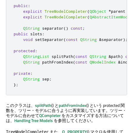
public
:
explicit
TreeModelCompleter
(
QObject
*
parent 
=
explicit
TreeModelCompleter
(
QAbstractItemModel
QString
 separator
()
const
;
public
slots
:
void
 setSeparator
(
const
QString
&
separator
);
protected
:
QStringList
 splitPath
(
const
QString
&
path
)
con
QString
 pathFromIndex
(
const
QModelIndex
&
index
private
:
QString
 sep
;
};
このクラスは、
splitPath
() と
pathFromIndex
() という protected 関
数を、ツリー・モデルに合うように再実装しています。ツリー・
モデルに合わせて
QCompleter
をカスタマイズする方法について
は、
Handling Tree Models
を参照してください。
また、
Q_PROPERTY
() マクロを使用して
TreeModelCompleter