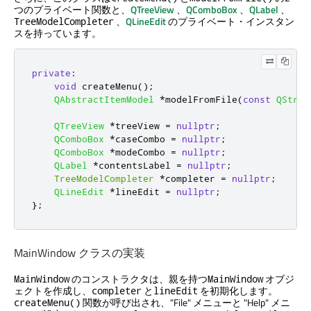
つのプライベート関数と、
QTreeView
、
QComboBox
、
QLabel
、
、
QLineEdit
のプライベート・インスタン
TreeModelCompleter
スを持っています。
private
:
void
 createMenu
();
QAbstractItemModel
*
modelFromFile
(
const
QStrin
QTreeView
*
treeView 
=
nullptr
;
QComboBox
*
caseCombo 
=
nullptr
;
QComboBox
*
modeCombo 
=
nullptr
;
QLabel
*
contentsLabel 
=
nullptr
;
TreeModelCompleter
*
completer 
=
nullptr
;
QLineEdit
*
lineEdit 
=
nullptr
;
};
MainWindow クラスの実装
のコンストラクタは、親を持つ
オブジ
MainWindow
MainWindow
ェクトを作成し、
と
を初期化します。
completer
lineEdit
関数が呼び出され、"File" メニューと "Help" メニ
createMenu()