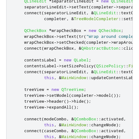
QLineEdit
*
separatorLineEdit 
=
new
QLineEdit
;
    separatorLineEdit
-
>
setText
(
completer
-
>
separato
    connect
(
separatorLineEdit
,
&
QLineEdit
::
textCha
            completer
,
&
TreeModelCompleter
::
setSep
QCheckBox
*
wrapCheckBox 
=
new
QCheckBox
;
    wrapCheckBox
-
>
setText
(
tr
(
"Wrap around completi
    wrapCheckBox
-
>
setChecked
(
completer
-
>
wrapAround
    connect
(
wrapCheckBox
,
&
QAbstractButton
::
clicke
    contentsLabel 
=
new
QLabel
;
    contentsLabel
-
>
setSizePolicy
(
QSizePolicy
::
Fixe
    connect
(
separatorLineEdit
,
&
QLineEdit
::
textCha
this
,
&
MainWindow
::
updateContentsLabel
    treeView 
=
new
QTreeView
;
    treeView
-
>
setModel
(
completer
-
>
model
());
    treeView
-
>
header
()
-
>
hide
();
    treeView
-
>
expandAll
();
    connect
(
modeCombo
,
&
QComboBox
::
activated
,
this
,
&
MainWindow
::
changeMode
);
    connect
(
caseCombo
,
&
QComboBox
::
activated
,
this
,
&
MainWindow
::
changeMode
);