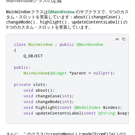
MainWindowクラスの定義
クラスは
QMainWindow
のサブクラスで、5つのカス
MainWindow
タム・スロットを実装しています：
、
about()
changeCase()
、
、
の
changeMode()
highlight()
updateContentsLabel()
5つのカスタム・スロットを実装しています。
class
MainWindow
:
public
QMainWindow
{
    Q_OBJECT

public
:
MainWindow
(
QWidget
*
parent 
=
nullptr
);
private
slots
:
void
 about
();
void
 changeCase
(
int
);
void
 changeMode
(
int
);
void
 highlight
(
const
QModelIndex
&
index
);
void
 updateContentsLabel
(
const
QString
&
sep
);
さらに、このクラスは
と
の2
createMenu()
modelFromFile()