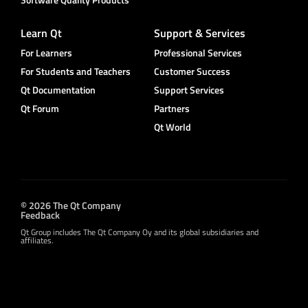
Learn Qt
Support & Services
For Learners
Professional Services
For Students and Teachers
Customer Success
Qt Documentation
Support Services
Qt Forum
Partners
Qt World
© 2026 The Qt Company
Feedback
Qt Group includes The Qt Company Oy and its global subsidiaries and
affiliates.