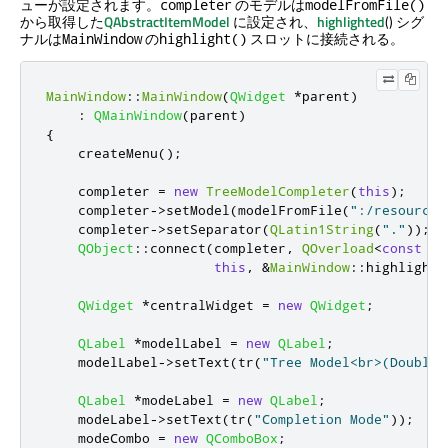
ューが設定されます。
のモデルは
completer
modelFromFile()
から取得した
QAbstractItemModel
に設定され、
highlighted
() シグ
ナルは
の
スロットに接続される。
MainWindow
highlight()
MainWindow
::
MainWindow
(
QWidget
*
parent
)
:
QMainWindow
(
parent
)
{
    createMenu
();
    completer 
=
new
TreeModelCompleter
(
this
);
    completer
-
>
setModel
(
modelFromFile
(
":/resources
    completer
-
>
setSeparator
(
QLatin1String
(
"."
));
QObject
::
connect
(
completer
,
QOverload
<
const
QM
this
,
&
MainWindow
::
highlight
)
QWidget
*
centralWidget 
=
new
QWidget
;
QLabel
*
modelLabel 
=
new
QLabel
;
    modelLabel
-
>
setText
(
tr
(
"Tree Model<br>(Double 
QLabel
*
modeLabel 
=
new
QLabel
;
    modeLabel
-
>
setText
(
tr
(
"Completion Mode"
));
    modeCombo 
=
new
QComboBox
;