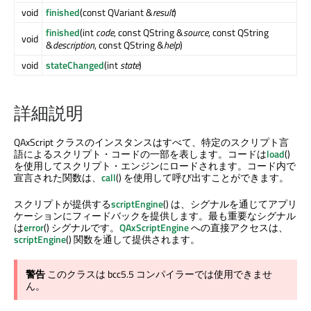
void
finished
(const QVariant &
result
)
finished
(int
code
, const QString &
source
, const QString
void
&
description
, const QString &
help
)
void
stateChanged
(int
state
)
詳細説明
QAxScript クラスのインスタンスはすべて、特定のスクリプト言
語によるスクリプト・コードの一部を表します。コードは
load
()
を使用してスクリプト・エンジンにロードされます。コード内で
宣言された関数は、
call
() を使用して呼び出すことができます。
スクリプトが提供する
scriptEngine
() は、シグナルを通じてアプリ
ケーションにフィードバックを提供します。最も重要なシグナル
は
error
() シグナルです。
QAxScriptEngine
への直接アクセスは、
scriptEngine
() 関数を通して提供されます。
警告
このクラスは bcc5.5 コンパイラーでは使用できませ
ん。