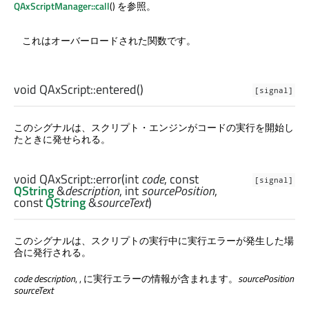
QAxScriptManager::call
() を参照。
これはオーバーロードされた関数です。
void
QAxScript::
entered
()
[signal]
このシグナルは、スクリプト・エンジンがコードの実行を開始し
たときに発せられる。
void
QAxScript::
error
(
int
code
, const
[signal]
QString
&
description
,
int
sourcePosition
,
const
QString
&
sourceText
)
このシグナルは、スクリプトの実行中に実行エラーが発生した場
合に発行される。
code
description
, , に実行エラーの情報が含まれます。
sourcePosition
sourceText