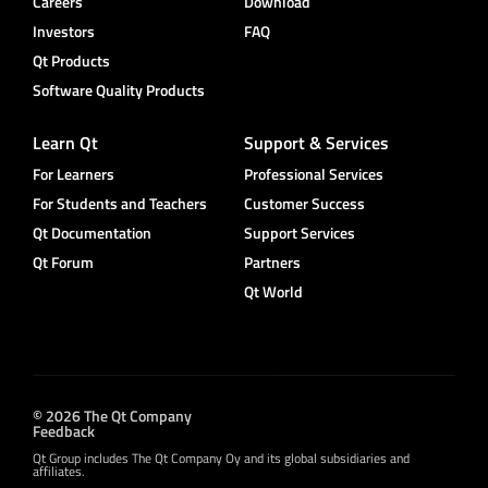
Careers
Download
Investors
FAQ
Qt Products
Software Quality Products
Learn Qt
Support & Services
For Learners
Professional Services
For Students and Teachers
Customer Success
Qt Documentation
Support Services
Qt Forum
Partners
Qt World
© 2026 The Qt Company
Feedback
Qt Group includes The Qt Company Oy and its global subsidiaries and
affiliates.