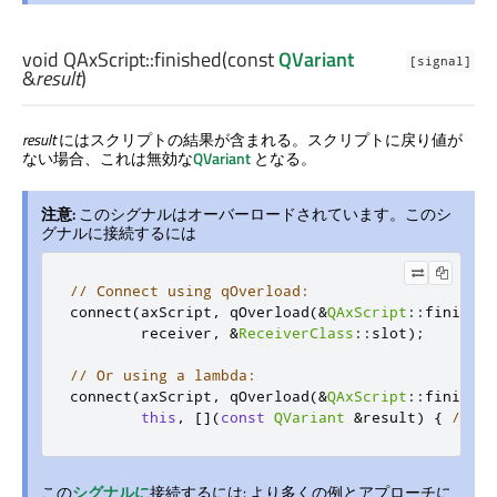
void
QAxScript::
finished
(const
QVariant
[signal]
&
result
)
result
にはスクリプトの結果が含まれる。スクリプトに戻り値が
ない場合、これは無効な
QVariant
となる。
注意:
このシグナルはオーバーロードされています。このシ
グナルに接続するには
// Connect using qOverload:
connect
(
axScript
,
 qOverload
(&
QAxScript
::
finished
        receiver
,
&
ReceiverClass
::
slot
);
// Or using a lambda:
connect
(
axScript
,
 qOverload
(&
QAxScript
::
finished
this
,
[](
const
QVariant
&
result
)
{
/* ha
この
シグナルに
接続するには: より多くの例とアプローチに