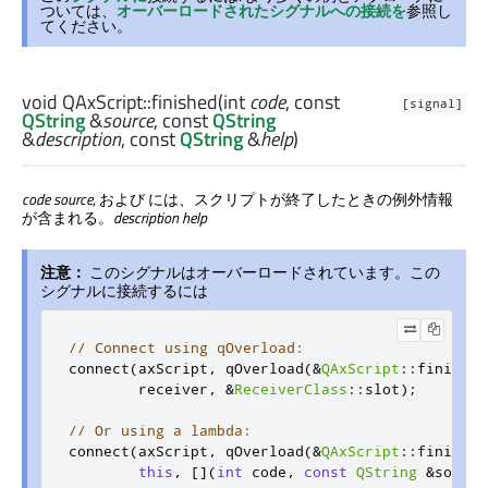
ついては、
オーバーロードされたシグナルへの接続を
参照し
てください。
void
QAxScript::
finished
(
int
code
, const
[signal]
QString
&
source
, const
QString
&
description
, const
QString
&
help
)
code
source
, および には、スクリプトが終了したときの例外情報
が含まれる。
description
help
注意：
このシグナルはオーバーロードされています。この
シグナルに接続するには
// Connect using qOverload:
connect
(
axScript
,
 qOverload
(&
QAxScript
::
finished
        receiver
,
&
ReceiverClass
::
slot
);
// Or using a lambda:
connect
(
axScript
,
 qOverload
(&
QAxScript
::
finished
this
,
[](
int
 code
,
const
QString
&
source