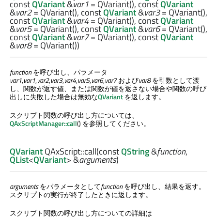
const
QVariant
&
var1
= QVariant(), const
QVariant
&
var2
= QVariant(), const
QVariant
&
var3
= QVariant(),
const
QVariant
&
var4
= QVariant(), const
QVariant
&
var5
= QVariant(), const
QVariant
&
var6
= QVariant(),
const
QVariant
&
var7
= QVariant(), const
QVariant
&
var8
= QVariant())
function
を呼び出し、パラメータ
var1
,
var1
,
var2
,
var3
,
var4
,
var5
,
var6
,
var7
および
var8
を引数として渡
し、関数が返す値、または関数が値を返さない場合や関数の呼び
出しに失敗した場合は無効な
QVariant
を返します。
スクリプト関数の呼び出し方については、
QAxScriptManager::call
() を参照してください。
QVariant
QAxScript::
call
(const
QString
&
function
,
QList
<
QVariant
> &
arguments
)
arguments
をパラメータとして
function
を呼び出し、結果を返す。
スクリプトの実行が終了したときに返します。
スクリプト関数の呼び出し方についての詳細は