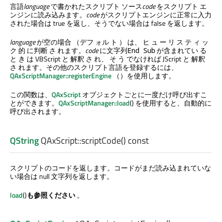
言語
language
で書かれたスクリプト ソース
code
をスクリプト エ
ンジンに読み込みます。
code
がスクリプトエンジンに正常に入力
された場合は true を返し、そうでない場合は false を返します。
language
が空の場合 （デフ ォル ト ） は、 ヒ ュ ー リ ス テ ィ ッ
ク 的 に判断 さ れます。
code
に文字列
が含まれてい る
End Sub
と き は VBScript と 解釈 さ れ、 そ う でなければ JScript と 解釈
さ れます。その他のスクリプト言語を登録するには、
QAxScriptManager::registerEngine
（）を使用します。
この関数は、
QAxScript
オブジェクトごとに一度だけ呼び出すこ
とができます。
QAxScriptManager::load
() を使用すると、自動的に
呼び出されます。
QString
QAxScript::
scriptCode
() const
スクリプトのコードを返します。コードがまだ読み込まれていな
い場合は null 文字列を返します。
load
()
も参照ください
。