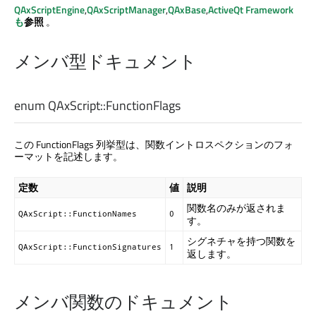
QAxScriptEngine
,
QAxScriptManager
,
QAxBase
,
ActiveQt Framework
も
参照
。
メンバ型ドキュメント
enum QAxScript::
FunctionFlags
この FunctionFlags 列挙型は、関数イントロスペクションのフォ
ーマットを記述します。
定数
値
説明
関数名のみが返されま
QAxScript::FunctionNames
0
す。
シグネチャを持つ関数を
QAxScript::FunctionSignatures
1
返します。
メンバ関数のドキュメント