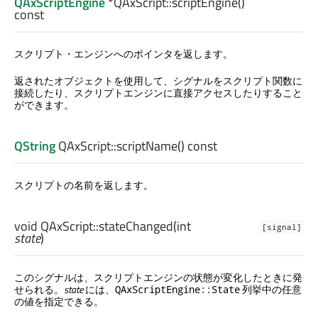
QAxScriptEngine
*QAxScript::
scriptEngine
()
const
スクリプト・エンジンへのポインタを返します。
返されたオブジェクトを使用して、シグナルをスクリプト関数に
接続したり、スクリプトエンジンに直接アクセスしたりすること
ができます。
QString
QAxScript::
scriptName
() const
スクリプトの名前を返します。
void
QAxScript::
stateChanged
(
int
[signal]
state
)
このシグナルは、スクリプトエンジンの状態が変化したときに発
せられる。
state
には、
列挙中の任意
QAxScriptEngine::State
の値を指定できる。