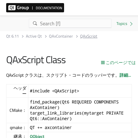
Qt 6.11
Active Qt
QAxContainer
QAxScript
QAxScript Class
このページでは
QAxScript クラスは、スクリプト・コードのラッパーです。
詳細...
ヘッダ
#include <QAxScript>
ー
find_package(Qt6 REQUIRED COMPONENTS
AxContainer)
CMake：
target_link_libraries(mytarget PRIVATE
Qt6::AxContainer)
qmake：
QT += axcontainer
継承：
QObject