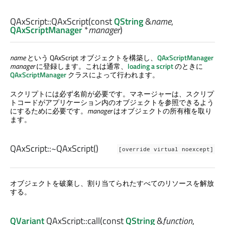
QAxScript::
QAxScript
(const
QString
&
name
,
QAxScriptManager
*
manager
)
name
という QAxScript オブジェクトを構築し、
QAxScriptManager
manager
に登録します。これは通常、
loading a script
のときに
QAxScriptManager
クラスによって行われます。
スクリプトには必ず名前が必要です。マネージャーは、スクリプ
トコードがアプリケーション内のオブジェクトを参照できるよう
にするために必要です。
manager
はオブジェクトの所有権を取り
ます。
QAxScript::
~QAxScript
()
[override virtual noexcept]
オブジェクトを破棄し、割り当てられたすべてのリソースを解放
する。
QVariant
QAxScript::
call
(const
QString
&
function
,