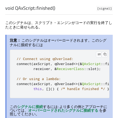
void
QAxScript::
finished
()
[signal]
このシグナルは、スクリプト・エンジンがコードの実行を終了し
たときに発せられる。
注意：
このシグナルはオーバーロードされます。このシグ
ナルに接続するには
// Connect using qOverload:
connect
(
axScript
,
 qOverload
<>(&
QAxScript
::
finish
        receiver
,
&
ReceiverClass
::
slot
);
// Or using a lambda:
connect
(
axScript
,
 qOverload
<>(&
QAxScript
::
finish
this
,
[]()
{
/* handle finished */
});
この
シグナルに接続
するには: より多くの例とアプローチに
ついては、
オーバーロードされたシグナルに接続する
を参
照してください。