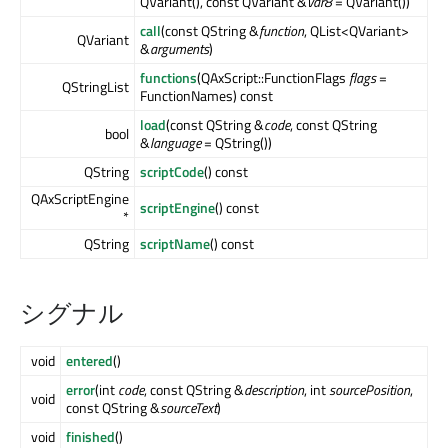
QVariant(), const QVariant &
var8
= QVariant())
call
(const QString &
function
, QList<QVariant>
QVariant
&
arguments
)
functions
(QAxScript::FunctionFlags
flags
=
QStringList
FunctionNames) const
load
(const QString &
code
, const QString
bool
&
language
= QString())
QString
scriptCode
() const
QAxScriptEngine
scriptEngine
() const
*
QString
scriptName
() const
シグナル
void
entered
()
error
(int
code
, const QString &
description
, int
sourcePosition
,
void
const QString &
sourceText
)
void
finished
()