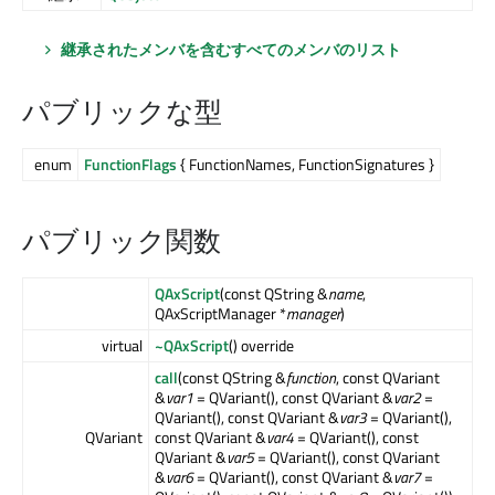
継承されたメンバを含むすべてのメンバのリスト
パブリックな型
enum
FunctionFlags
{ FunctionNames, FunctionSignatures }
パブリック関数
QAxScript
(const QString &
name
,
QAxScriptManager *
manager
)
virtual
~QAxScript
() override
call
(const QString &
function
, const QVariant
&
var1
= QVariant(), const QVariant &
var2
=
QVariant(), const QVariant &
var3
= QVariant(),
QVariant
const QVariant &
var4
= QVariant(), const
QVariant &
var5
= QVariant(), const QVariant
&
var6
= QVariant(), const QVariant &
var7
=