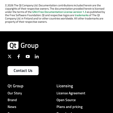
©
2026 The Qt Company Ltd. Documentation contributions included herein are the
copyrights of their respective owners. The documentation provided herein is licensed
under the terms of the
GNU Free Documentation License version 1.3
as published by
the Free Software Foundation. Qt and respective logos are
trademarks
of The Qt
Company Ltd. in Finland and/or other countries worldwide. All other trademarks are
property of their respective owners.
Contact Us
Qt Group
Licensing
Our Story
License Agreement
Brand
Open Source
News
Plans and pricing