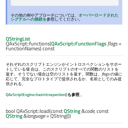
その他の例やアプローチについては、
オーバーロードされた
シグナルへの接続を
参照してください。
QStringList
QAxScript::
functions
(
QAxScript::FunctionFlags
flags
=
FunctionNames) const
それぞれのスクリプトエンジンがイントロスペクションをサポー
トしている場 合は、このスクリプトのすべての関数のリストを
返す。そうでない場合は空のリストを返す。関数は、
flags
の値に
応じて、完全なプロトタイプで提供されるか、名前としてのみ提
供される。
QAxScriptEngine::hasIntrospection
()
も参照
。
bool
QAxScript::
load
(const
QString
&
code
, const
QString
&
language
= QString())