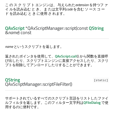
こ の ス ク リ プ ト エンジンは、 与えられた
extension
を持つフ ァ
イ ルを読み込む と き、 ま たは文字列
code
を含む ソ ース コ ー
ド を読み込む と き に使用 さ れます。
QAxScript
*QAxScriptManager::
script
(const
QString
&
name
) const
name
というスクリプトを返します。
返されたポインタを使用して、
QAxScript::call
() から関数を直接呼
び出したり、スクリプトエンジンに直接アクセスしたり、スクリ
プトを削除してアンロードしたりすることができます。
QString
[static]
QAxScriptManager::
scriptFileFilter
()
サポートされているすべてのスクリプト言語をリストしたファイ
ルフィルタを返します。このフィルター文字列は
QFileDialog
で使
用するのに便利です。