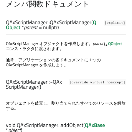
メンバ関数ドキュメント
QAxScriptManager::
QAxScriptManager
(
Q
[explicit]
Object
*
parent
= nullptr)
QAxScriptManager オブジェクトを作成します。
parent
は
QObject
コンストラクタに渡されます。
通常、アプリケーションの各ドキュメントに 1 つの
QAxScriptManager を作成します。
QAxScriptManager::
~QAx
[override virtual noexcept]
ScriptManager
()
オブジェクトを破棄し、割り当てられたすべてのリソースを解放
する。
void
QAxScriptManager::
addObject
(
QAxBase
*
object
)