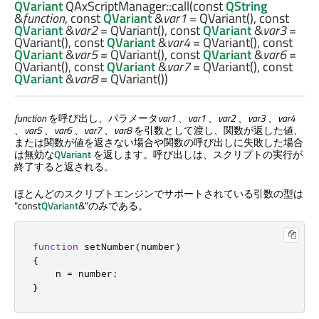
QVariant
QAxScriptManager::
call
(const
QString
&
function
, const
QVariant
&
var1
= QVariant(), const
QVariant
&
var2
= QVariant(), const
QVariant
&
var3
=
QVariant(), const
QVariant
&
var4
= QVariant(), const
QVariant
&
var5
= QVariant(), const
QVariant
&
var6
=
QVariant(), const
QVariant
&
var7
= QVariant(), const
QVariant
&
var8
= QVariant())
function
を呼び出し、パラメータ
var1
、
var1
、
var2
、
var3
、
var4
、
var5
、
var6
、
var7
、
var8
を引数として渡し、関数が返した値、
または関数が値を返さない場合や関数の呼び出しに失敗した場合
は無効な
QVariant
を返します。呼び出しは、スクリプトの実行が
終了すると返される。
ほとんどのスクリプトエンジンでサポートされている引数の型は
"const
QVariant
&"のみである。
function
 setNumber
(
number
)
{
    n 
=
 number
;
}