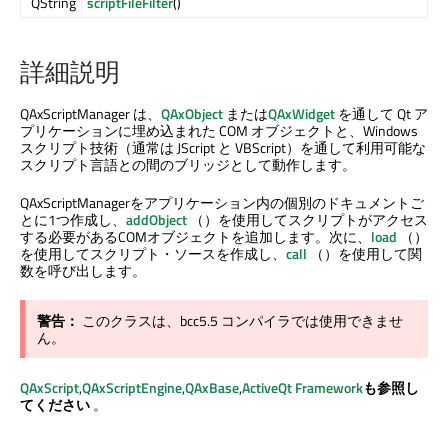
QString
scriptFileFilter
()
詳細説明
QAxScriptManager は、
QAxObject
または
QAxWidget
を通して Qt ア
プリケーションに埋め込まれた COM オブジェクトと、Windows
スクリプト技術（通常は JScript と VBScript）を通して利用可能な
スクリプト言語との間のブリッジとして動作します。
QAxScriptManagerをアプリケーション内の個別のドキュメントご
とに1つ作成し、
addObject
（）を使用してスクリプトがアクセス
する必要があるCOMオブジェクトを追加します。次に、
load
（）
を使用してスクリプト・ソースを作成し、
call
（）を使用して関
数を呼び出します。
警告：
このクラスは、bcc5.5 コンパイラでは使用できませ
ん。
QAxScript
,
QAxScriptEngine
,
QAxBase
,
ActiveQt Framework
も参照し
てください
。