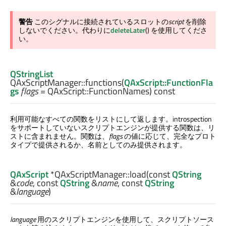
警告
このシグナルに接続されているスロットの
script
を削除
しないでください。代わりに
deleteLater
() を使用してくださ
い。
QStringList
QAxScriptManager::
functions
(
QAxScript::FunctionFla
gs
flags
= QAxScript::FunctionNames) const
利用可能なすべての関数をリストにして返します。introspection
をサポートしていないスクリプトエンジンが提供する関数は、リ
ストに含まれません。関数は、
flags
の値に応じて、完全なプロト
タイプで提供されるか、名前としてのみ提供されます。
QAxScript
*QAxScriptManager::
load
(const
QString
&
code
, const
QString
&
name
, const
QString
&
language
)
language
用のスクリプトエンジンを使用して、スクリプトソース