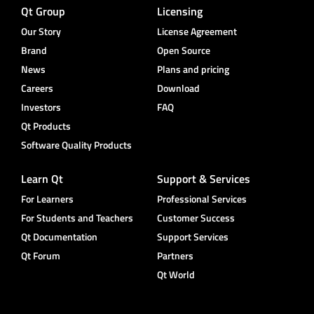
Qt Group
Licensing
Our Story
License Agreement
Brand
Open Source
News
Plans and pricing
Careers
Download
Investors
FAQ
Qt Products
Software Quality Products
Learn Qt
Support & Services
For Learners
Professional Services
For Students and Teachers
Customer Success
Qt Documentation
Support Services
Qt Forum
Partners
Qt World