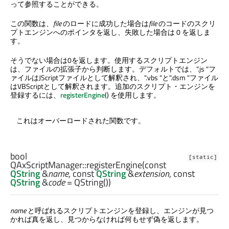
って参照することができる。
この関数は、
file
のロードに成功した場合は
file
のコードのスクリ
プトエンジンへのポインタを返し、失敗した場合は 0 を返しま
す。
そうでない場合は0を返します。使用するスクリプトエンジン
は、ファイルの拡張子から判断します。デフォルトでは、".js "フ
ァイルはJScriptファイルとして解釈され、".vbs "と".dsm "ファイル
はVBScriptとして解釈されます。追加のスクリプト・エンジンを
登録するには、
registerEngine
() を使用します。
これはオーバーロードされた関数です。
bool
[static]
QAxScriptManager::
registerEngine
(const
QString
&
name
, const
QString
&
extension
, const
QString
&
code
= QString())
name
と呼ばれるスクリプトエンジンを登録し、エンジンが見つ
かれば真を返し、見つからなければ何もせず偽を返します。