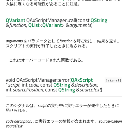
大幅に遅くなる可能性があることに注意。
QVariant
QAxScriptManager::
call
(const
QString
&
function
,
QList
<
QVariant
> &
arguments
)
arguments
をパラメータとして
function
を呼び出し、結果を返す。
スクリプトの実行が終了したときに返される。
これはオーバーロードされた関数である。
void
QAxScriptManager::
error
(
QAxScript
[signal]
*
script
,
int
code
, const
QString
&
description
,
int
sourcePosition
, const
QString
&
sourceText
)
このシグナルは、
script
の実行中に実行エラーが発生したときに
発せられる。
code
description
, , に実行エラーの情報が含まれます。
sourcePosition
sourceText