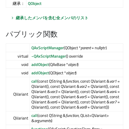
継承：
QObject
継承したメンバを含む全メンバのリスト
パブリック関数
QAxScriptManager
(QObject *
parent
= nullptr)
virtual
~QAxScriptManager
() override
void
addObject
(QAxBase *
object
)
void
addObject
(QObject *
object
)
call
(const QString &
function
, const QVariant &
var1
=
QVariant(), const QVariant &
var2
= QVariant(), const
QVariant &
var3
= QVariant(), const QVariant &
var4
=
QVariant
QVariant(), const QVariant &
var5
= QVariant(), const
QVariant &
var6
= QVariant(), const QVariant &
var7
=
QVariant(), const QVariant &
var8
= QVariant())
call
(const QString &
function
, QList<QVariant>
QVariant
&
arguments
)
functions
(QAxScript::FunctionFlags
flags
=