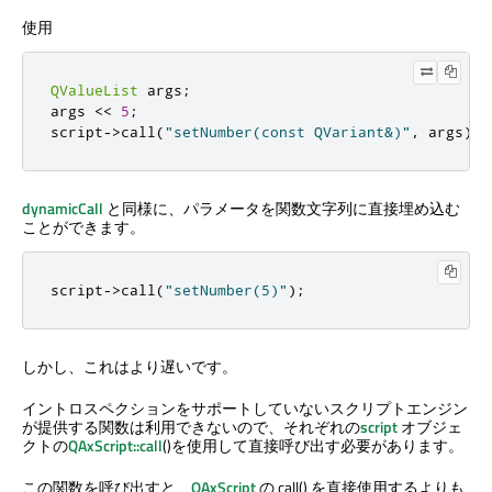
使用
QValueList
 args
;
args 
<
<
5
;
script
-
>
call
(
"setNumber(const QVariant&)"
,
 args
);
dynamicCall
と同様に、パラメータを関数文字列に直接埋め込む
ことができます。
script
-
>
call
(
"setNumber(5)"
);
しかし、これはより遅いです。
イントロスペクションをサポートしていないスクリプトエンジン
が提供する関数は利用できないので、それぞれの
script
オブジェ
クトの
QAxScript::call
()を使用して直接呼び出す必要があります。
この関数を呼び出すと、
QAxScript
の call() を直接使用するよりも