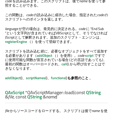
code
を読み込みます。このスクリプトは、後で
name
を使って参
照することができる。
この関数は、
code
の読み込みに成功した場合、指定された
code
の
スクリプトへのポインタを返します。
language
が空の場合は、発見的に決定される。
code
に "End Sub
"という文字列が含まれていればVBScriptとして、そうでなければ
JScriptとして解釈されます。追加のスクリプト・エンジンは、
registerEngine
（）を使って登録できます。
スクリプトを読み込む
前に、
必要なオブジェクトをすべて追加す
る必要があります（
addObject
（）を使用）。
code
script
ですで
に使用可能な関数が宣言されている場合 (どの言語であっても)、
最初の関数はオーバーロードされ、
call
() から呼び出すことはで
きなくなります。
addObject
()、
scriptNames
()、
functions
()
も参照のこと
。
QAxScript
*QAxScriptManager::
load
(const
QString
&
file
, const
QString
&
name
)
file
からソースコードをロードする。 スクリプトは後で
name
を使