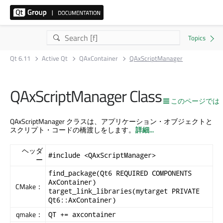
Qt 6.11
Active Qt
QAxContainer
QAxScriptManager
QAxScriptManager Class
このページでは
QAxScriptManager クラスは、アプリケーション・オブジェクトと
スクリプト・コードの橋渡しをします。
詳細...
ヘッダ
#include <QAxScriptManager>
ー
find_package(Qt6 REQUIRED COMPONENTS
AxContainer)
CMake：
target_link_libraries(mytarget PRIVATE
Qt6::AxContainer)
qmake：
QT += axcontainer