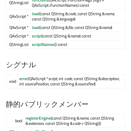
QStringList
QAxScript::FunctionNames) const
load
(const QString &
code
, const QString &
name
,
QAxScript *
const QString &
language
)
QAxScript *
load
(const QString &
file
, const QString &
name
)
QAxScript *
script
(const QString &
name
) const
QStringList
scriptNames
() const
シグナル
error
(QAxScript *
script
, int
code
, const QString &
description
,
void
int
sourcePosition
, const QString &
sourceText
)
静的パブリックメンバー
registerEngine
(const QString &
name
, const QString
bool
&
extension
, const QString &
code
= QString())