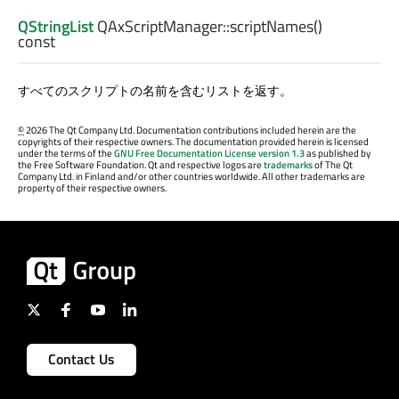
QStringList
QAxScriptManager::
scriptNames
()
const
すべてのスクリプトの名前を含むリストを返す。
©
2026 The Qt Company Ltd. Documentation contributions included herein are the
copyrights of their respective owners. The documentation provided herein is licensed
under the terms of the
GNU Free Documentation License version 1.3
as published by
the Free Software Foundation. Qt and respective logos are
trademarks
of The Qt
Company Ltd. in Finland and/or other countries worldwide. All other trademarks are
property of their respective owners.
Contact Us