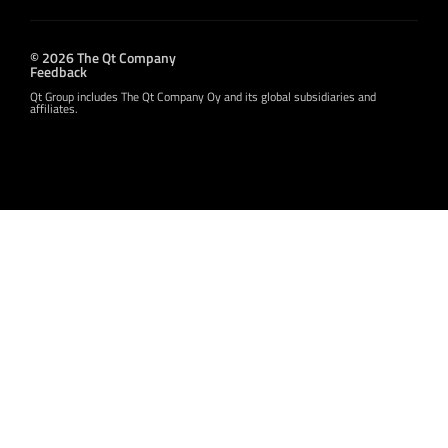
© 2026 The Qt Company
Feedback
Qt Group includes The Qt Company Oy and its global subsidiaries and
affiliates.