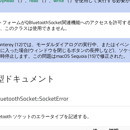
dyRead
（）、
read
（）、
write
（）を使用して実行する必要が
フォームがQBluetoothSocket関連機能へのアクセスを許可する
、このクラスは使用できません。
 Monterey (12)では、モーダルダイアログの実行中、またはイベ
に入った場合(ウィンドウを閉じるボタンの長押しなど)、ソケ
停止します。この問題はmacOS Sequoia (15)で修正された。
型ドキュメント
uetoothSocket::
SocketError
uetooth ソケットのエラータイプを記述する。