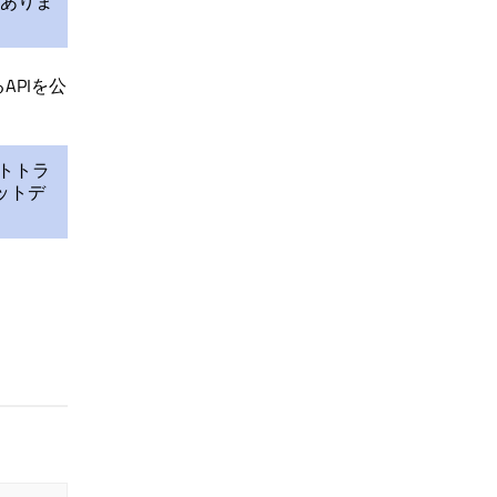
ありま
APIを公
ントトラ
ットデ