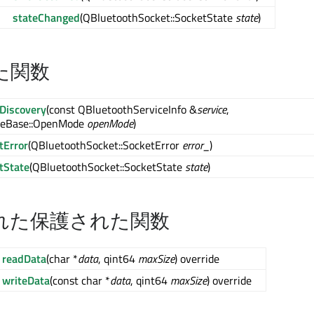
stateChanged
(QBluetoothSocket::SocketState
state
)
た関数
Discovery
(const QBluetoothServiceInfo &
service
,
ceBase::OpenMode
openMode
)
tError
(QBluetoothSocket::SocketError
error_
)
tState
(QBluetoothSocket::SocketState
state
)
れた保護された関数
readData
(char *
data
, qint64
maxSize
) override
writeData
(const char *
data
, qint64
maxSize
) override