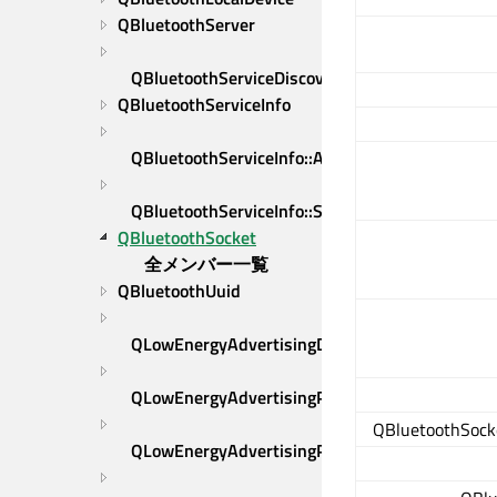
QBluetoothServer
QBluetoothServiceDiscoveryAgent
QBluetoothServiceInfo
QBluetoothServiceInfo::Alternative
QBluetoothServiceInfo::Sequence
QBluetoothSocket
全メンバー一覧
QBluetoothUuid
QLowEnergyAdvertisingData
QLowEnergyAdvertisingParameters
QBluetoothSocke
QLowEnergyAdvertisingParameters::AddressIn