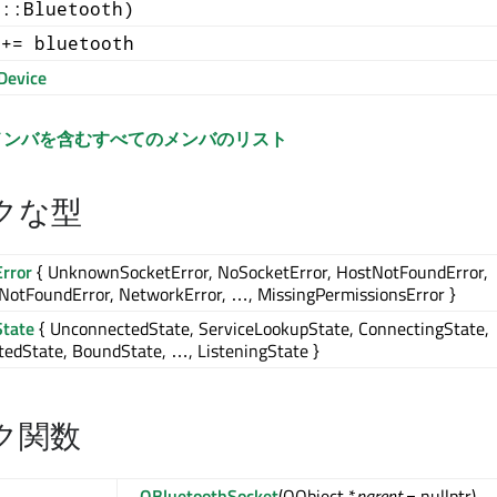
6::Bluetooth)
 += bluetooth
Device
メンバを含むすべてのメンバのリスト
クな型
rror
{ UnknownSocketError, NoSocketError, HostNotFoundError,
NotFoundError, NetworkError, …, MissingPermissionsError }
State
{ UnconnectedState, ServiceLookupState, ConnectingState,
edState, BoundState, …, ListeningState }
ク関数
QBluetoothSocket
(QObject *
parent
= nullptr)