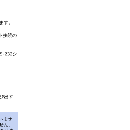
ます。
ット接続の
-232シ
、
呼び出す
ていませ
ません。