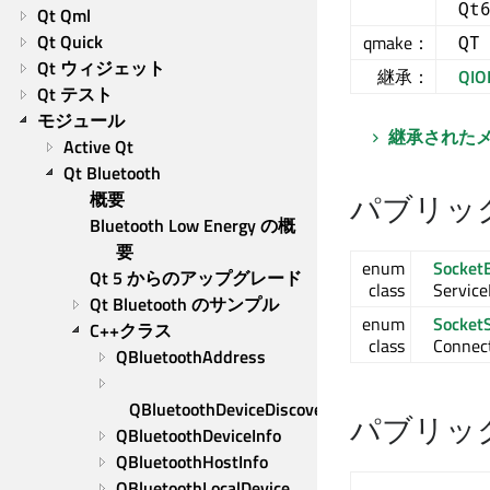
Qt
Qt Qml
Qt Quick
qmake：
QT
Qt ウィジェット
継承：
QIO
Qt テスト
モジュール
継承された
Active Qt
Qt Bluetooth
パブリッ
概要
Bluetooth Low Energy の概
要
enum
SocketE
Qt 5 からのアップグレード
class
Service
Qt Bluetooth のサンプル
enum
Socket
C++クラス
class
Connect
QBluetoothAddress
QBluetoothDeviceDiscoveryAgent
パブリッ
QBluetoothDeviceInfo
QBluetoothHostInfo
QBluetoothLocalDevice