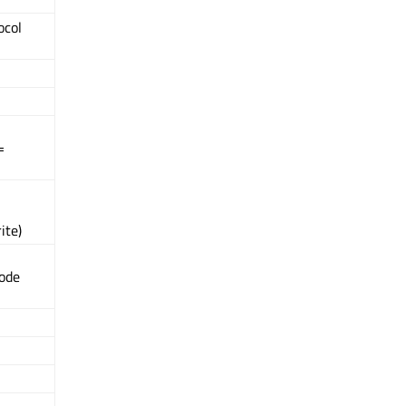
ocol
=
ite)
ode