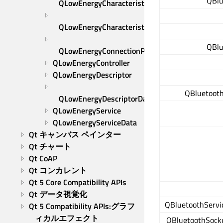
QBlu
QLowEnergyCharacteristic
QLowEnergyCharacteristicData
QBlu
QLowEnergyConnectionParameters
QLowEnergyController
QLowEnergyDescriptor
QBluetooth
QLowEnergyDescriptorData
QLowEnergyService
QLowEnergyServiceData
Qt キャンバス ペインター
Qt チャート
Qt CoAP
Qt コンカレント
Qt 5 Core Compatibility APIs
Qt データ視覚化
QBluetoothServic
Qt 5 Compatibility APIs:グラフ
ィカルエフェクト
QBluetoothSocke