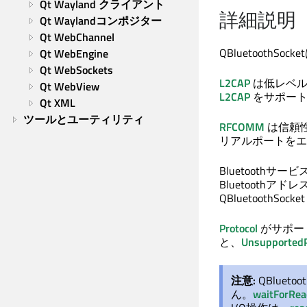
Qt Wayland クライアント
詳細説明
Qt Waylandコンポジター
Qt WebChannel
QBluetoothS
Qt WebEngine
Qt WebSockets
L2CAP
は低レベルの
Qt WebView
L2CAP
をサポート
Qt XML
ツールとユーティリティ
RFCOMM
は信頼性
リアルポートをエ
Bluetooth
Bluetoothア
QBluetoothS
Protocol
がサポー
と、
UnsupportedP
注意:
QBlue
ん。
waitForRe