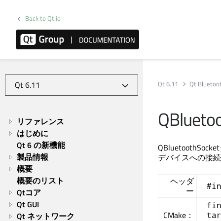
Back to Qt.io
Qt 6.11
Qt Bluetoo
QBluetoo
リファレンス
はじめに
Qt 6 の新機能
QBluetoot
製品情報
デバイスへの接続
概要
概要のリスト
ヘッダ
#i
ー
Qtコア
Qt GUI
fi
CMake：
ta
Qt ネットワーク