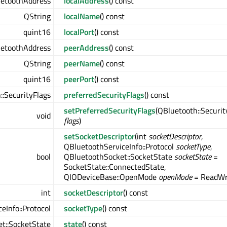
etoothAddress
localAddress
() const
QString
localName
() const
quint16
localPort
() const
etoothAddress
peerAddress
() const
QString
peerName
() const
quint16
peerPort
() const
::SecurityFlags
preferredSecurityFlags
() const
setPreferredSecurityFlags
(QBluetooth::Securit
void
flags
)
setSocketDescriptor
(int
socketDescriptor
,
QBluetoothServiceInfo::Protocol
socketType
,
bool
QBluetoothSocket::SocketState
socketState
=
SocketState::ConnectedState,
QIODeviceBase::OpenMode
openMode
= ReadWr
int
socketDescriptor
() const
eInfo::Protocol
socketType
() const
t::SocketState
state
() const