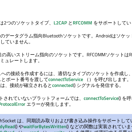
ocketは2つのソケットタイプ、
L2CAP
と
RFCOMM
をサポートしてい
データグラム指向Bluetoothソケットです。Androidはソケ
していません。
の高いストリーム指向のソケットです。RFCOMMソケットはRS
ミュレートします。
サービスへの接続を作成するには、適切なタイプのソケットを作成し
ドレスとポート番号を渡して
connectToService
（）を呼び出します。
ocket は、接続が確立されると
connected
() シグナルを発信する。
トされていないプラットフォームでは、
connectToService
() を
rotocolError
エラーが発生します。
toothSocket は、同期読み取りおよび書き込み操作をサポートし
adyRead
() や
waitForBytesWritten
() などの関数は実装されてい