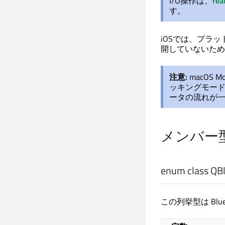
I/O操作は、
rea
す。
iOSでは、プラット
開していないため
注意:
macOS
ッキングモード
ータの流れが一時
メンバー
enum class QBl
この列挙型は Bl