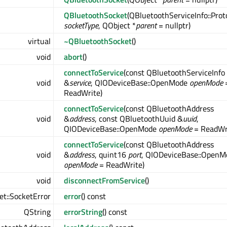
QBluetoothSocket
(QBluetoothServiceInfo::Prot
socketType
, QObject *
parent
= nullptr)
virtual
~QBluetoothSocket
()
void
abort
()
connectToService
(const QBluetoothServiceInfo
void
&
service
, QIODeviceBase::OpenMode
openMode
ReadWrite)
connectToService
(const QBluetoothAddress
void
&
address
, const QBluetoothUuid &
uuid
,
QIODeviceBase::OpenMode
openMode
= ReadWr
connectToService
(const QBluetoothAddress
void
&
address
, quint16
port
, QIODeviceBase::OpenM
openMode
= ReadWrite)
void
disconnectFromService
()
t::SocketError
error
() const
fo
QString
errorString
() const