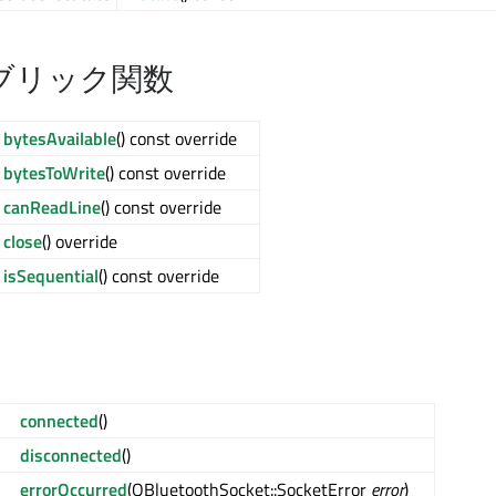
ブリック関数
bytesAvailable
() const override
bytesToWrite
() const override
canReadLine
() const override
close
() override
isSequential
() const override
connected
()
disconnected
()
errorOccurred
(QBluetoothSocket::SocketError
error
)