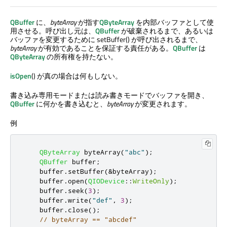
QBuffer
に、
byteArray
が指す
QByteArray
を内部バッファとして使
用させる。呼び出し元は、
QBuffer
が破棄されるまで、あるいは
バッファを変更するために setBuffer() が呼び出されるまで、
byteArray
が有効であることを保証する責任がある。
QBuffer
は
QByteArray
の所有権を持たない。
isOpen
() が真の場合は何もしない。
書き込み専用モードまたは読み書きモードでバッファを開き、
QBuffer
に何かを書き込むと、
byteArray
が変更されます。
例
QByteArray
 byteArray
(
"abc"
);
QBuffer
 buffer
;
    buffer
.
setBuffer
(
&
byteArray
);
    buffer
.
open
(
QIODevice
::
WriteOnly
);
    buffer
.
seek
(
3
);
    buffer
.
write
(
"def"
,
3
);
    buffer
.
close
();
// byteArray == "abcdef"