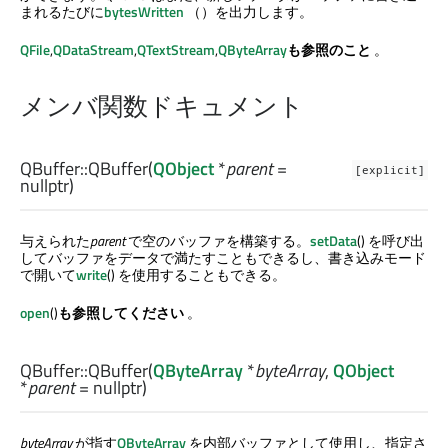
まれるたびに
bytesWritten
（）を出力します。
QFile
,
QDataStream
,
QTextStream
,
QByteArray
も参照のこと
。
メンバ関数ドキュメント
QBuffer::
QBuffer
(
QObject
*
parent
=
[explicit]
nullptr)
与えられた
parent
で空のバッファを構築する。
setData
() を呼び出
してバッファをデータで満たすこともできるし、書き込みモード
で開いて
write
() を使用することもできる。
open
()
も参照してください
。
QBuffer::
QBuffer
(
QByteArray
*
byteArray
,
QObject
*
parent
= nullptr)
byteArray
が指す
QByteArray
を内部バッファとして使用し、指定さ