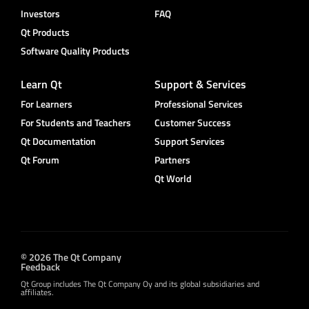
Investors
FAQ
Qt Products
Software Quality Products
Learn Qt
Support & Services
For Learners
Professional Services
For Students and Teachers
Customer Success
Qt Documentation
Support Services
Qt Forum
Partners
Qt World
© 2026 The Qt Company
Feedback
Qt Group includes The Qt Company Oy and its global subsidiaries and
affiliates.