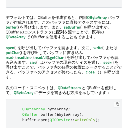
デフォルトでは、QBufferを作成すると、内部
QByteArray
バッフ
ァが作成されます。このバッファに直接アクセスするには、
buffer
() を呼び出します。また、
setBuffer
() を呼び出すか、
QBuffer のコンストラクタに配列を渡すことで、既存の
QByteArray
で QBuffer を使用することもできます。
open
() を呼び出してバッファを開きます。次に、
write
() または
putChar
() を呼び出してバッファに書き込み、
read
(),
readLine
(),
readAll
(),
getChar
() を呼び出してバッファから読
み込みます。
size
() はバッファの現在のサイズを返し、
seek
() を
呼び出すことで、バッファ内の任意の位置にシークすることがで
きる。バッファへのアクセスが終わったら、
close
（）を呼び出
す。
次のコード・スニペットは、
QDataStream
と QBuffer を使用し
て、
QByteArray
にデータを書き込む方法を示しています：
QByteArray
 byteArray
;
QBuffer
 buffer
(
&
byteArray
);
    buffer
.
open
(
QIODevice
::
WriteOnly
);