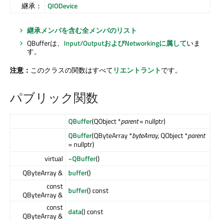
継承：
QIODevice
継承メンバを含む全メンバのリスト
QBufferは、
Input/OutputおよびNetworkingに属して
いま
す。
注意：
このクラスの関数はすべて
リエントラント
です。
パブリック関数
QBuffer
(QObject *
parent
= nullptr)
QBuffer
(QByteArray *
byteArray
, QObject *
parent
= nullptr)
virtual
~QBuffer
()
QByteArray &
buffer
()
const
buffer
() const
QByteArray &
const
data
() const
QByteArray &