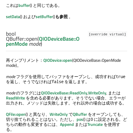
これは
buffer
() と同じである。
setData
() および
setBuffer
()
も参照
。
bool
[override virtual]
QBuffer::
open
(
QIODeviceBase::O
penMode
mode
)
再インプリメント：
QIODevice::open
(QIODeviceBase::OpenMode
mode)。
mode
フラグを使用してバッファをオープンし、成功すれば
true
を返し、そうでなければ
を返します。
false
mode
のフラグには
QIODeviceBase::ReadOnly
,
WriteOnly
, または
ReadWrite
を含める必要があります。そうでない場合、エラーが
出力され、メソッドは失敗します。それ以外の場合は成功する。
QFile::open
() と異なり、
WriteOnly
で
QBuffer
をオープンしても、
切り捨てられることはない。ただし、
pos
() は
に設定される。ど
0
ちらの動作も変更するには、
Append
または
Truncate
を使用す
る。