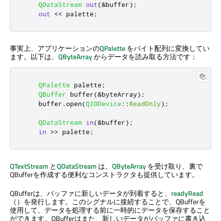
QDataStream
out
(
&
buffer
);
out
<
<
 palette
;
事実上、アプリケーションの
QPalette
をバイト配列に変換してい
ます。以下は、
QByteArray
からデータを読み取る方法です：
QPalette
 palette
;
QBuffer
 buffer
(
&
byteArray
);
    buffer
.
open
(
QIODevice
::
ReadOnly
);
QDataStream
in
(
&
buffer
);
in
>
>
 palette
;
QTextStream
と
QDataStream
は、
QByteArray
を受け取り、裏で
QBufferを作成する便利なコンストラクタも提供しています。
QBufferは、バッファに新しいデータが到着すると、
readyRead
（）を発行します。このシグナルに接続することで、QBufferを
使用して、データを処理する前に一時的にデータを保存すること
ができます。QBufferはまた、新しいデータがバッファに書き込