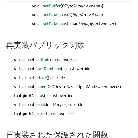
void
setBuffer
(QByteArray *
byteArray
)
void
setData
(const QByteArray &
data
)
void
setData
(const char *
data
, qsizetype
size
)
再実装パブリック関数
virtual bool
atEnd
() const override
virtual bool
canReadLine
() const override
virtual void
close
() override
virtual bool
open
(QIODeviceBase::OpenMode
mode
) override
virtual qint64
pos
() const override
virtual bool
seek
(qint64
pos
) override
virtual qint64
size
() const override
再実装された保護された関数