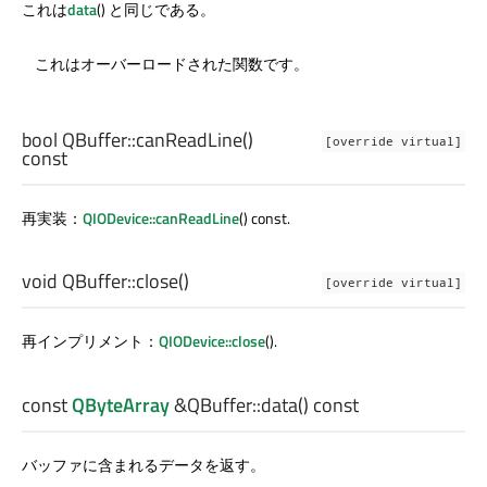
これは
data
() と同じである。
これはオーバーロードされた関数です。
bool
QBuffer::
canReadLine
()
[override virtual]
const
再実装：
QIODevice::canReadLine
() const.
void
QBuffer::
close
()
[override virtual]
再インプリメント：
QIODevice::close
().
const
QByteArray
&QBuffer::
data
() const
バッファに含まれるデータを返す。