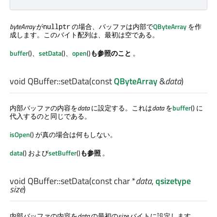
byteArray
が
の場合、バッファは内部で
QByteArray
を作
nullptr
成します。このバイト配列は、最初は空である。
buffer
()、
setData
()、
open
()
も参照のこと
。
void
QBuffer::
setData
(const
QByteArray
&
data
)
内部バッファの内容を
data
に設定する。これは
data
を
buffer
() に
代入するのと同じである。
isOpen
() が真の場合は何もしない。
data
() および
setBuffer
()
も参照
。
void
QBuffer::
setData
(const
char
*
data
,
qsizetype
size
)
内部バッファの内容を
data
の最初の
size
バイトに設定します。