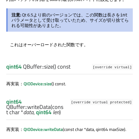
注意:
Qt 6.5より前のバージョンでは、この関数は長さを
int
パラメータとして受け取っていたため、サイズが切り捨てら
れる可能性がありました。
これはオーバーロードされた関数です。
qint64
QBuffer::
size
() const
[override virtual]
再実装：
QIODevice::size
() const.
qint64
[override virtual protected]
QBuffer::
writeData
(cons
t
char
*
data
,
qint64
len
)
再実装：
QIODevice::writeData
(const char *data, qint64 maxSize).