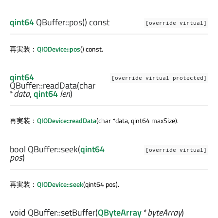
qint64
QBuffer::
pos
() const
[override virtual]
再実装：
QIODevice::pos
() const.
qint64
[override virtual protected]
QBuffer::
readData
(
char
*
data
,
qint64
len
)
再実装：
QIODevice::readData
(char *data, qint64 maxSize).
bool
QBuffer::
seek
(
qint64
[override virtual]
pos
)
再実装：
QIODevice::seek
(qint64 pos).
void
QBuffer::
setBuffer
(
QByteArray
*
byteArray
)