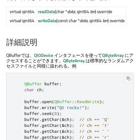
virtual qint64
readData
(char *
data
, qint64
len
) override
virtual qint64
writeData
(const char *
data
, qint64
len
) override
詳細説明
QBufferでは、
QIODevice
インタフェースを使って
QByteArray
にア
クセスすることができます。
QByteArray
は標準的なランダムアク
セスファイルと同様に扱われる。例
QBuffer
 buffer
;
char
 ch
;
    buffer
.
open
(
QBuffer
::
ReadWrite
);
    buffer
.
write
(
"Qt rocks!"
);
    buffer
.
seek
(
0
);
    buffer
.
getChar
(
&
ch
);
// ch == 'Q'
    buffer
.
getChar
(
&
ch
);
// ch == 't'
    buffer
.
getChar
(
&
ch
);
// ch == ' '
    buffer
.
getChar
(
&
ch
);
// ch == 'r'