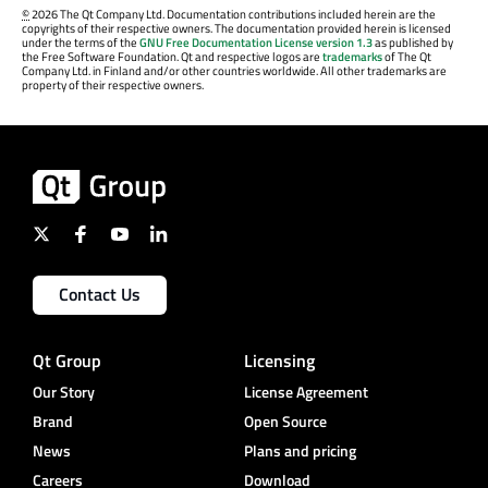
©
2026 The Qt Company Ltd. Documentation contributions included herein are the
copyrights of their respective owners. The documentation provided herein is licensed
under the terms of the
GNU Free Documentation License version 1.3
as published by
the Free Software Foundation. Qt and respective logos are
trademarks
of The Qt
Company Ltd. in Finland and/or other countries worldwide. All other trademarks are
property of their respective owners.
Contact Us
Qt Group
Licensing
Our Story
License Agreement
Brand
Open Source
News
Plans and pricing
Careers
Download