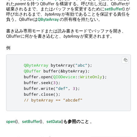
れた
parent
を持つ QBuffer を構築する。呼び出し元は、QBufferが
破棄されるまで、またはバッファを変更するために
setBuffer
() が
呼び出されるまで、
byteArray
が有効であることを保証する責任を
負う。QBufferは
QByteArray
の所有権を持たない。
書き込み専用モードまたは読み書きモードでバッファを開き、
QBufferに何かを書き込むと、
byteArray
が変更されます。
例
QByteArray
 byteArray
(
"abc"
);
QBuffer
 buffer
(
&
byteArray
);
    buffer
.
open
(
QIODevice
::
WriteOnly
);
    buffer
.
seek
(
3
);
    buffer
.
write
(
"def"
,
3
);
    buffer
.
close
();
// byteArray == "abcdef"
open
()、
setBuffer
()、
setData
()
も参照のこと
。