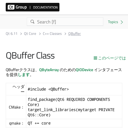
Qt 6.11
Qt Core
C++ Classes
QBuffer
QBuffer Class
このページでは
QBufferクラスは、
QByteArray
のための
QIODevice
インタフェース
を提供
します
。
ヘッダ
#include <QBuffer>
ー
find_package(Qt6 REQUIRED COMPONENTS
Core)
CMake：
target_link_libraries(mytarget PRIVATE
Qt6::Core)
qmake：
QT += core