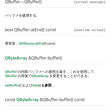
QBuffer::
~QBuffer
()
[virtual noexcept]
バッファを破壊する。
bool
QBuffer::
atEnd
() const
[override virtual]
再実装：
QIODevice::atEnd
() const.
QByteArray
&QBuffer::
buffer
()
QBuffer
'の内部バッファへの参照を返す。これを使用して、
QBuffer
の背後で
QByteArray
を変更することができる。
setBuffer
() および
data
()
も参照
。
const
QByteArray
&QBuffer::
buffer
() const