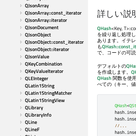
QJsonArray
詳しい説
QJsonArray::const_iterator
QJsonArray::iterator
QJsonDocument
QHash
<Key, T>:
を繰り返し処理し
QJsonObject
あります。イテレ
QJsonObject::const_iterator
も
QHash::const_it
QJsonObject::iterator
で、コードの可読
QJsonValue
QKeyCombination
デフォルトの
QHas
QKeyValueIterator
を作成します。
QH
QHash
関数を使用
QLEInteger
べての（キー、値
QLatin1String
QLatin1StringMatcher
QLatin1StringView
QHash
<
QS
QLibrary
    hash
.
ins
QLibraryInfo
    hash
.
ins
QLine
//...
QLineF
    hash
.
ins