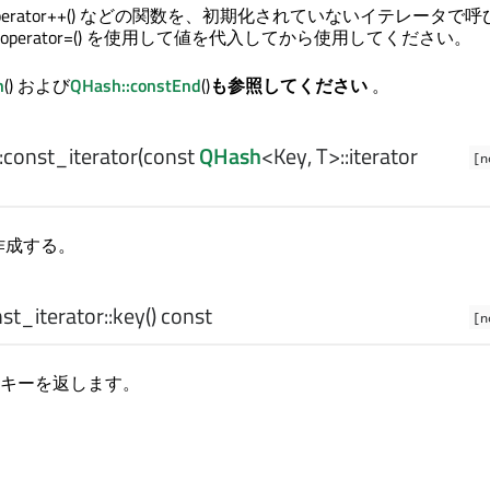
 operator++() などの関数を、初期化されていないイテレータで
perator=() を使用して値を代入してから使用してください。
n
() および
QHash::constEnd
()
も参照してください
。
:
const_iterator
(const
QHash
<
Key
,
T
>
::iterator
[n
作成する。
t_iterator::
key
() const
[n
キーを返します。