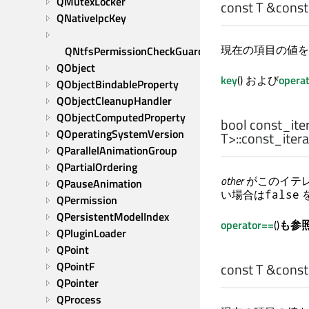
QMutexLocker
const
T
&const_
QNativeIpcKey
現在の項目の値を
QNtfsPermissionCheckGuard
QObject
key
() および
operat
QObjectBindableProperty
QObjectCleanupHandler
QObjectComputedProperty
bool
const_iter
QOperatingSystemVersion
T
>
::const_iter
QParallelAnimationGroup
QPartialOrdering
other
がこのイテ
QPauseAnimation
い場合は
false
QPermission
QPersistentModelIndex
operator==
()
も参
QPluginLoader
QPoint
QPointF
const
T
&const_
QPointer
QProcess