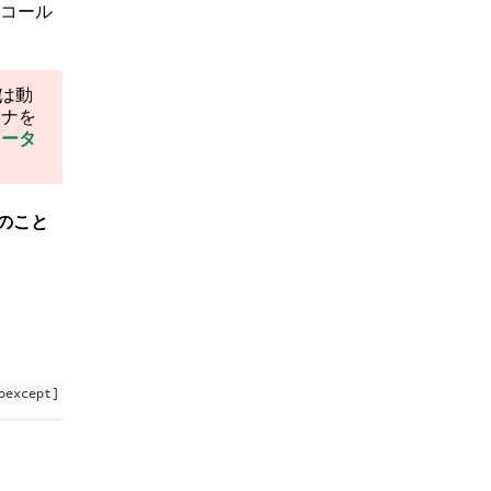
コール
は動
テナを
レータ
のこと
oexcept]