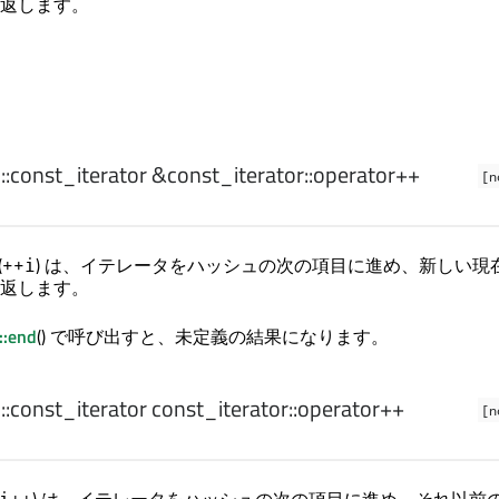
返します。
>
::const_iterator
&const_iterator::
operator++
[n
(
) は、イテレータをハッシュの次の項目に進め、新しい現
++i
返します。
::end
() で呼び出すと、未定義の結果になります。
>
::const_iterator
const_iterator::
operator++
[n
i++