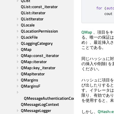
QList
QList::const_iterator
for
(
aut
QList::iterator
        cout
QListIterator
QLocale
QLocationPermission
QMap
、項目をキ
QLockFile
る。唯一の保証は
め）、最近挿入さ
QLoggingCategory
ことである。
QMap
QMap::const_iterator
同じハッシュに対
QMap::iterator
の挿入や削除) 
QMap::key_iterator
ください。
QMapIterator
QMargins
ハッシュに項目を
び出したりすると
QMarginsF
す。イテレータは
限り、有効であり
QMessageAuthenticationCode
を使用すると、未
QMessageLogContext
QMessageLogger
しかし、
QHash::e