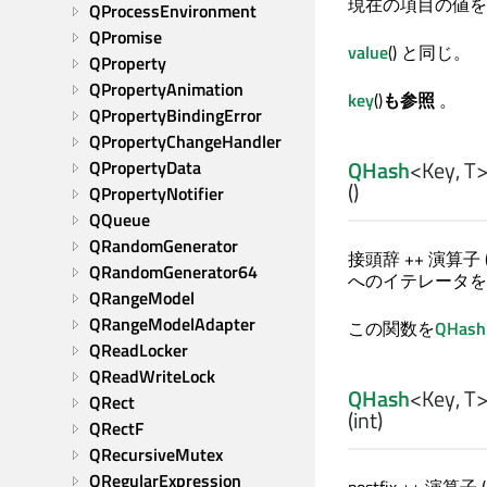
現在の項目の値を
QProcessEnvironment
QPromise
value
() と同じ。
QProperty
QPropertyAnimation
key
()
も参照
。
QPropertyBindingError
QPropertyChangeHandler
QHash
<
Key
,
T
QPropertyData
()
QPropertyNotifier
QQueue
QRandomGenerator
接頭辞 ++ 演算子 
QRandomGenerator64
へのイテレータを
QRangeModel
QRangeModelAdapter
この関数を
QHash
QReadLocker
QReadWriteLock
QHash
<
Key
,
T
QRect
(
int
)
QRectF
QRecursiveMutex
QRegularExpression