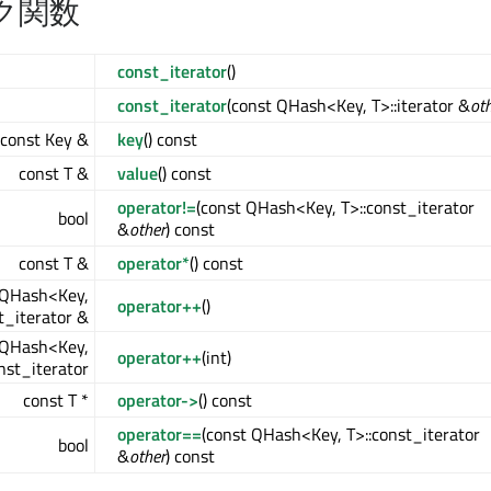
ク関数
const_iterator
()
const_iterator
(const QHash<Key, T>::iterator &
ot
const Key &
key
() const
const T &
value
() const
operator!=
(const QHash<Key, T>::const_iterator
bool
&
other
) const
const T &
operator*
() const
QHash<Key,
operator++
()
t_iterator &
QHash<Key,
operator++
(int)
nst_iterator
const T *
operator->
() const
operator==
(const QHash<Key, T>::const_iterator
bool
&
other
) const