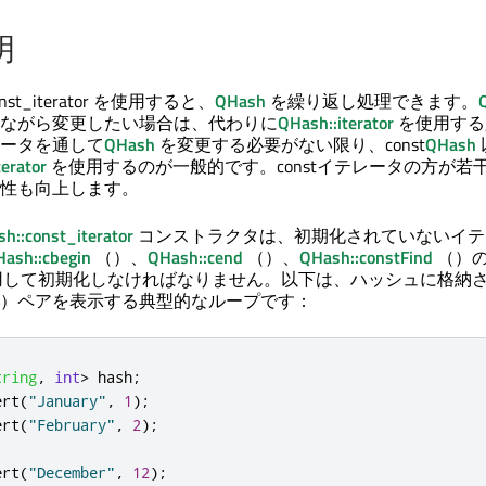
明
:const_iterator を使用すると、
QHash
を繰り返し処理できます。
ながら変更したい場合は、代わりに
QHash::iterator
を使用する
ータを通して
QHash
を変更する必要がない限り、const
QHash
erator
を使用するのが一般的です。constイテレータの方が若
性も向上します。
h::const_iterator
コンストラクタは、初期化されていないイテ
ash::cbegin
（）、
QHash::cend
（）、
QHash::constFind
（）
して初期化しなければなりません。以下は、ハッシュに格納
）ペアを表示する典型的なループです：
tring
,
int
>
 hash
;
ert
(
"January"
,
1
);
ert
(
"February"
,
2
);
ert
(
"December"
,
12
);