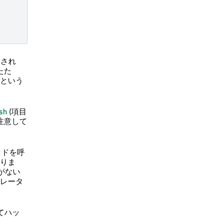
納され
たた
という
sh
(項目
注意して
ッドを呼
りま
がない
レータ
てハッ