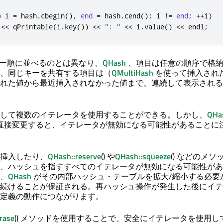
o
 i 
=
 hash
.
cbegin
()
,
end
=
 hash
.
cend
();
 i 
!
=
end
;
+
+
i
)
 
<
<
qPrintable
(
i
.
key
())
<
<
": "
<
<
 i
.
value
()
<
<
 endl
;
ー順に並べるのとは異なり、
QHash
、項目は任意の順序で格
、同じキーを共有する項目は（
QMultiHash
を使って挿入され
れた値から最近挿入されなかった値まで、連続して表示される
して複数のイテレータを使用することができる。しかし、
QHa
を直接変更すると、イテレータが無効になる可能性があることに
挿入したり、
QHash::reserve
() や
QHash::squeeze
() などのメソ
、ハッシュを指すすべてのイテレータが無効になる可能性があ
、
QHash
がその内部ハッシュ・テーブルを拡大/縮小する必要
続けることが保証される。再ハッシュ操作が発生した後にイテ
定義の動作につながります。
rase
() メソッドを使用することで、安全にイテレータを使用し