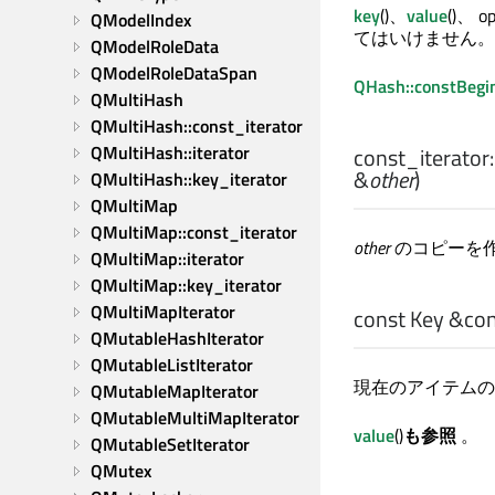
key
()、
value
()、
QModelIndex
てはいけません。o
QModelRoleData
QModelRoleDataSpan
QHash::constBegi
QMultiHash
QMultiHash::const_iterator
QMultiHash::iterator
const_iterator:
&
other
)
QMultiHash::key_iterator
QMultiMap
QMultiMap::const_iterator
other
のコピーを
QMultiMap::iterator
QMultiMap::key_iterator
QMultiMapIterator
const
Key
&cons
QMutableHashIterator
QMutableListIterator
現在のアイテムの
QMutableMapIterator
QMutableMultiMapIterator
value
()
も参照
。
QMutableSetIterator
QMutex