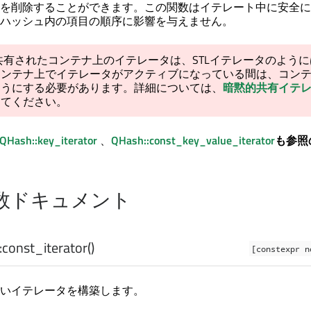
を削除することができます。この関数はイテレート中に安全に
ハッシュ内の項目の順序に影響を与えません。
共有されたコンテナ上のイテレータは、STLイテレータのように
コンテナ上でイテレータがアクティブになっている間は、コン
ようにする必要があります。詳細については、
暗黙的共有イテ
してください。
QHash::key_iterator
、
QHash::const_key_value_iterator
も参照
数ドキュメント
:
const_iterator
()
[constexpr n
いイテレータを構築します。