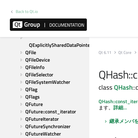
QEnableSharedFromThis
QEvent
Back to Qt.io
QEventLoop
QEventLoopLocker
QException
QExplicitlySharedDataPointer
QFile
Qt 6.11
Qt Core
QFileDevice
QFileInfo
QHash::c
QFileSelector
QFileSystemWatcher
class
QHash
::
QFlag
QFlags
QHash::const_iter
QFuture
ます。
詳細...
QFuture::const_iterator
QFutureIterator
継承メンバ
QFutureSynchronizer
QFutureWatcher