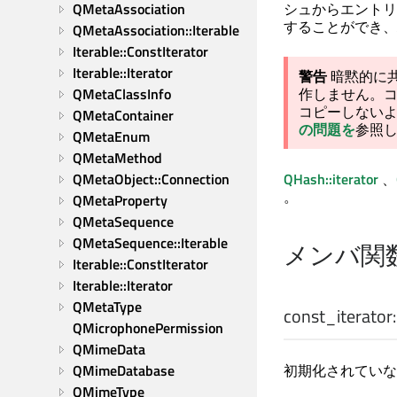
QMetaAssociation
シュからエントリ
することができ、
QMetaAssociation::Iterable
Iterable::ConstIterator
Iterable::Iterator
警告
暗黙的に
QMetaClassInfo
作しません。
コピーしない
QMetaContainer
の問題を
参照
QMetaEnum
QMetaMethod
QMetaObject::Connection
QHash::iterator
、
。
QMetaProperty
QMetaSequence
QMetaSequence::Iterable
メンバ関
Iterable::ConstIterator
Iterable::Iterator
QMetaType
const_iterator:
QMicrophonePermission
QMimeData
QMimeDatabase
初期化されていな
QMimeType