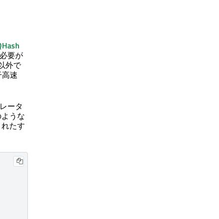
QHash
必要が
以外で
干高速
レータ
のような
されたす