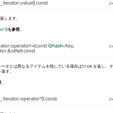
iterator::
value
() const
[n
返します。
or*
()
も参照
。
ator::
operator!=
(const
QHash
<
Key
,
[n
ator
&
other
) const
レータとは異なるアイテムを指している場合は
を返し、そ
true
を返す。
照
。
iterator::
operator*
() const
[n