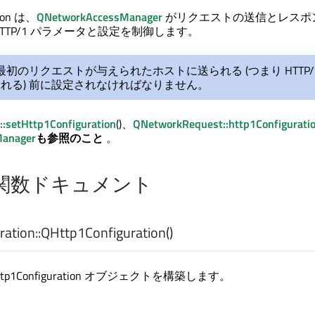
tion は、
QNetworkAccessManager
がリクエストの送信とレスポ
TTP/1 パラメータと設定を制御します。
初のリクエストが与えられたホストに送られる (つまり HTTP/
れる) 前に設定されなければなりません。
:setHttp1Configuration
()、
QNetworkRequest::http1Configurati
anager
も参照のこと
。
関数ドキュメント
ation::
QHttp1Configuration
()
p1Configuration オブジェクトを構築します。