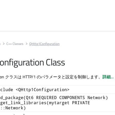
k
C++ Classes
QHttp1Configuration
nfiguration Class
guration クラスは HTTP/1 のパラメータと設定を制御します。
詳細...
nclude <QHttp1Configuration>
nd_package(Qt6 REQUIRED COMPONENTS Network)
rget_link_libraries(mytarget PRIVATE
6::Network)