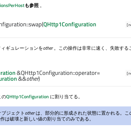
ionsPerHost
も参照
。
iguration::
swap
(
QHttp1Configuration
[n
ンフィギュレーションを
other
。この操作は非常に速く、失敗する
ration
&QHttp1Configuration::
operator=
[n
uration
&&
other
)
この
QHttp1Configuration
に割り当てる。
オブジェクト
other
は、部分的に形成された状態に置かれる。こ
操作は破壊と新しい値の割り当てのみである。