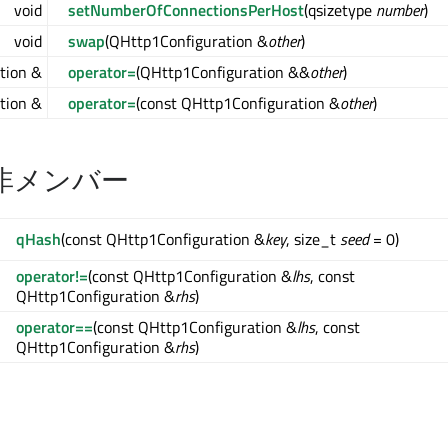
void
setNumberOfConnectionsPerHost
(qsizetype
number
)
void
swap
(QHttp1Configuration &
other
)
tion &
operator=
(QHttp1Configuration &&
other
)
tion &
operator=
(const QHttp1Configuration &
other
)
非メンバー
qHash
(const QHttp1Configuration &
key
, size_t
seed
= 0)
operator!=
(const QHttp1Configuration &
lhs
, const
QHttp1Configuration &
rhs
)
operator==
(const QHttp1Configuration &
lhs
, const
QHttp1Configuration &
rhs
)