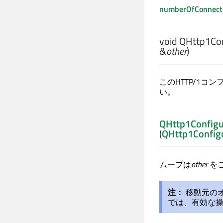
numberOfConnect
void
QHttp1Conf
&
other
)
このHTTP/1コ
い。
QHttp1Configu
(
QHttp1Config
ムーブは
other
を
注：
移動元の
では、有効な