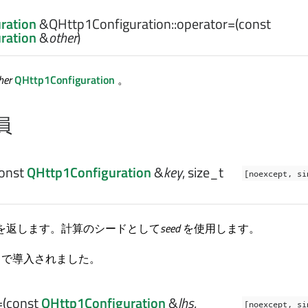
ration
&QHttp1Configuration::
operator=
(const
ration
&
other
)
her
QHttp1Configuration
。
員
const
QHttp1Configuration
&
key
,
size_t
[noexcept, si
を返します。計算のシードとして
seed
を使用します。
.5 で導入されました。
=
(const
QHttp1Configuration
&
lhs
,
[noexcept, si