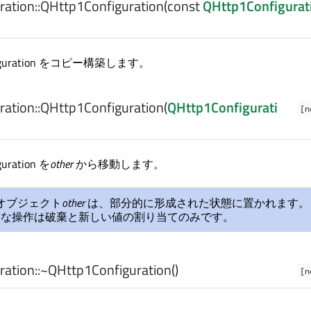
ation::
QHttp1Configuration
(const
QHttp1Configurat
figuration をコピー構築します。
ation::
QHttp1Configuration
(
QHttp1Configurati
[n
uration を
other
から移動します。
オブジェクト
other
は、部分的に形成された状態に置かれます。
効な操作は破棄と新しい値の割り当てのみです。
ation::
~QHttp1Configuration
()
[n