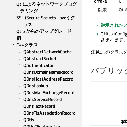
qmake：
QT
Qt によるネットワークプログ
以来：
Qt 6
ラミング
SSL (Secure Sockets Layer) ク
ラス
継承された
Qt 5 からのアップグレード
QHttp1Confi
例
含まれます
C++クラス
QAbstractNetworkCache
注意:
このクラス
QAbstractSocket
QAuthenticator
パブリッ
QDnsDomainNameRecord
QDnsHostAddressRecord
QDnsLookup
QDnsMailExchangeRecord
QDnsServiceRecord
QDnsTextRecord
QDnsTlsAssociationRecord
QDtls
qsi
QDtlsClientVerifier