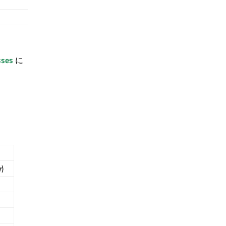
sses
に
r
)