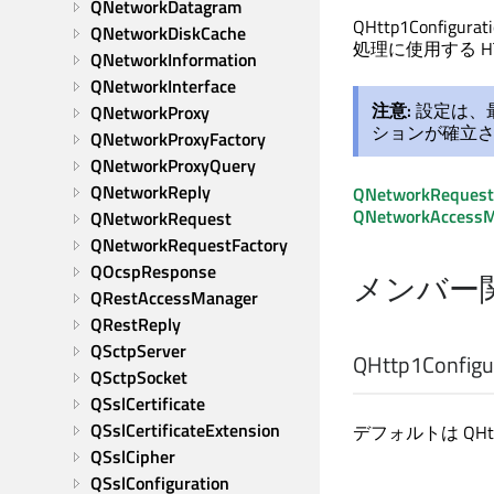
QNetworkDatagram
QHttp1Configura
QNetworkDiskCache
処理に使用する H
QNetworkInformation
QNetworkInterface
注意:
設定は、最
QNetworkProxy
ションが確立さ
QNetworkProxyFactory
QNetworkProxyQuery
QNetworkReply
QNetworkRequest:
QNetworkAccessM
QNetworkRequest
QNetworkRequestFactory
QOcspResponse
メンバー
QRestAccessManager
QRestReply
QSctpServer
QHttp1Configur
QSctpSocket
QSslCertificate
QSslCertificateExtension
デフォルトは QHtt
QSslCipher
QSslConfiguration