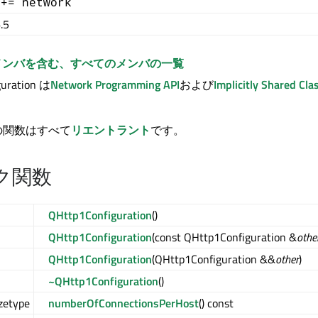
 += network
.5
メンバを含む、すべてのメンバの一覧
guration は
Network Programming API
および
Implicitly Shared Cla
。
の関数はすべて
リエントラント
です。
ク関数
QHttp1Configuration
()
QHttp1Configuration
(const QHttp1Configuration &
othe
QHttp1Configuration
(QHttp1Configuration &&
other
)
~QHttp1Configuration
()
zetype
numberOfConnectionsPerHost
() const