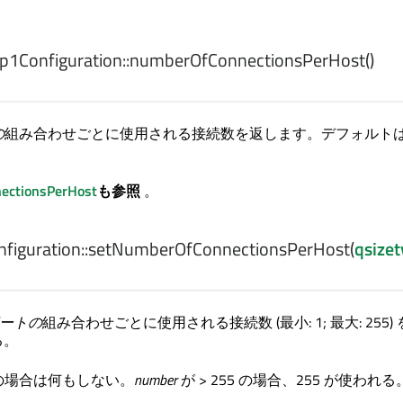
1Configuration::
numberOfConnectionsPerHost
()
の
組み合わせごとに使用される接続数を返します。デフォルトは 
ectionsPerHost
も参照
。
iguration::
setNumberOfConnectionsPerHost
(
qsize
ポートの
組み合わせごとに使用される接続数 (最小: 1; 最大: 255) 
る。
下の場合は何もしない。
number
が > 255 の場合、255 が使われる