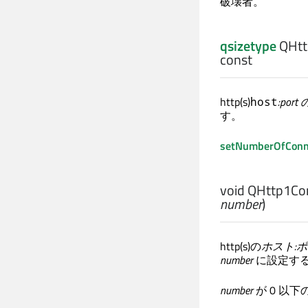
破壊者。
qsizetype
QHttp
const
http(s)
:port 
host
す。
setNumberOfConn
void
QHttp1Conf
number
)
http(s)の
ホスト
:
number
に設定す
number
が 0 以