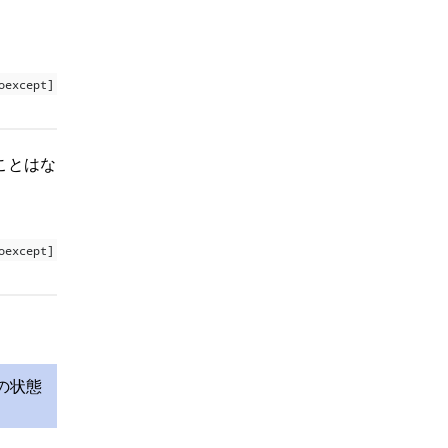
oexcept]
ことはな
oexcept]
の状態