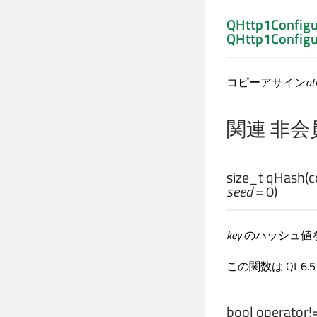
QHttp1Configu
QHttp1Configu
コピーアサイン
ot
関連 非会
size_t
qHash
(
seed
= 0)
key
のハッシュ値
この関数は Qt 6
bool
operator!