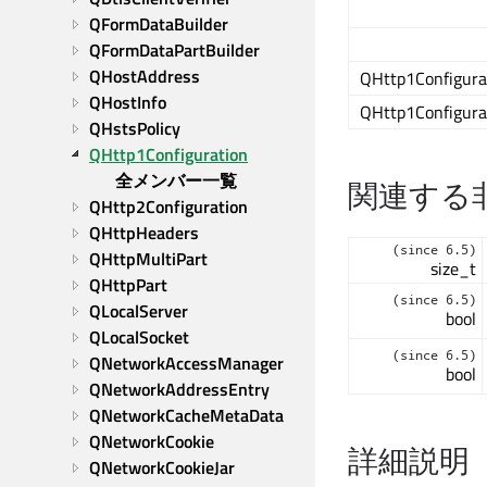
QFormDataBuilder
QFormDataPartBuilder
QHostAddress
QHttp1Configura
QHostInfo
QHttp1Configura
QHstsPolicy
QHttp1Configuration
全メンバー一覧
関連する
QHttp2Configuration
QHttpHeaders
(since 6.5)
QHttpMultiPart
size_t
QHttpPart
(since 6.5)
QLocalServer
bool
QLocalSocket
(since 6.5)
QNetworkAccessManager
bool
QNetworkAddressEntry
QNetworkCacheMetaData
QNetworkCookie
詳細説明
QNetworkCookieJar