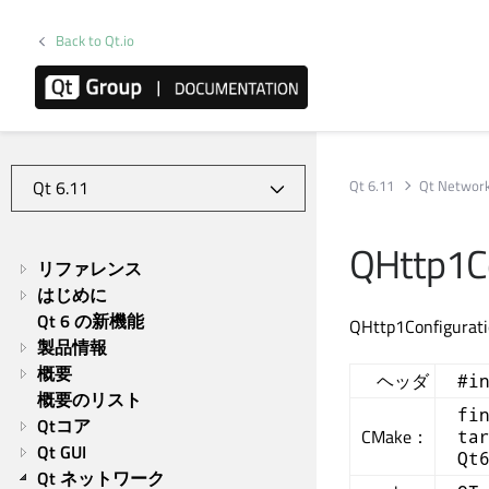
Back to Qt.io
Qt 6.11
Qt Networ
QHttp1Co
リファレンス
はじめに
Qt 6 の新機能
QHttp1Confi
製品情報
概要
ヘッダ
#i
概要のリスト
fi
Qtコア
CMake：
ta
Qt GUI
Qt
Qt ネットワーク