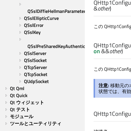
QHttp1Configur
&
other
)
QSslDiffieHellmanParameters
QSslEllipticCurve
QSslError
この QHttp1Con
QSslKey
QHttp1Configur
QSslPreSharedKeyAuthenticator
on
&&
other
)
QSslServer
QSslSocket
QTcpServer
この QHttp1Config
QTcpSocket
QUdpSocket
注意:
移動元の
Qt Qml
状態では、有
Qt Quick
Qt ウィジェット
Qt テスト
QHttp1Configur
モジュール
ツールとユーティリティ