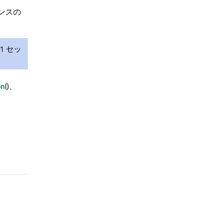
ンスの
1 セッ
on
()、