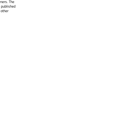
wners. The
 published
 other