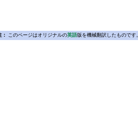
注：
このページはオリジナルの
英語
版を機械翻訳したものです
Licensing
Learn Qt
License Agreement
For Learners
Open Source
For Students and Tea
Plans and pricing
Qt Documentation
Download
Qt Forum