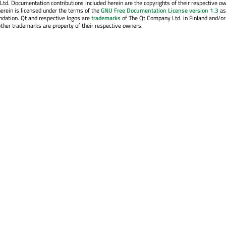
. Documentation contributions included herein are the copyrights of their respective o
erein is licensed under the terms of the
GNU Free Documentation License version 1.3
as
ndation. Qt and respective logos are
trademarks
of The Qt Company Ltd. in Finland and/or
other trademarks are property of their respective owners.