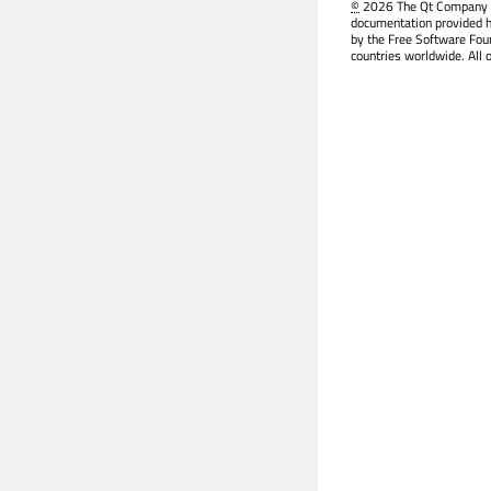
©
2026 The Qt Company Ltd
documentation provided h
by the Free Software Fou
countries worldwide. All 