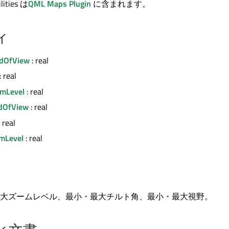
lities は
QML Maps Plugin
に含まれます。
ィ
dOfView
: real
: real
mLevel
: real
dOfView
: real
 real
mLevel
: real
大ズームレベル、最小・最大チルト角、最小・最大視野。