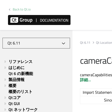
Back to Qt.io
Qt 6.11
Qt Locatio
cameraCa
リファレンス
はじめに
Qt 6 の新機能
cameraCapa
製品情報
詳細...
概要
概要のリスト
Import Statemen
Qtコア
Sinc
Qt GUI
Qt ネットワーク