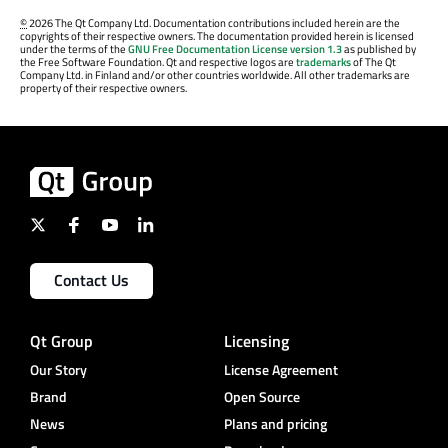
©
2026 The Qt Company Ltd. Documentation contributions included herein are the
copyrights of their respective owners. The documentation provided herein is licensed
under the terms of the
GNU Free Documentation License version 1.3
as published by
the Free Software Foundation. Qt and respective logos are
trademarks
of The Qt
Company Ltd. in Finland and/or other countries worldwide. All other trademarks are
property of their respective owners.
Contact Us
Qt Group
Licensing
Our Story
License Agreement
Brand
Open Source
News
Plans and pricing