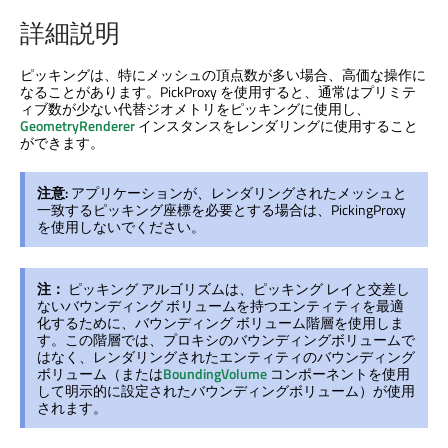
詳細説明
ピッキングは、特にメッシュの頂点数が多い場合、高価な操作に
なることがあります。PickProxy を使用すると、通常はプリミテ
ィブ数が少ない代替ジオメトリをピッキングに使用し、
GeometryRenderer
インスタンスをレンダリングに使用すること
ができます。
注意:
アプリケーションが、レンダリングされたメッシュと
一致するピッキング座標を必要とする場合は、PickingProxy
を使用しないでください。
注：
ピッキング アルゴリズムは、ピッキング レイと交差し
ないバウンディング ボリュームを持つエンティティを最適
化するために、バウンディング ボリューム階層を使用しま
す。この階層では、プロキシのバウンディングボリュームで
はなく、レンダリングされたエンティティのバウンディング
ボリューム（または
BoundingVolume
コンポーネントを使用
して明示的に設定されたバウンディングボリューム）が使用
されます。