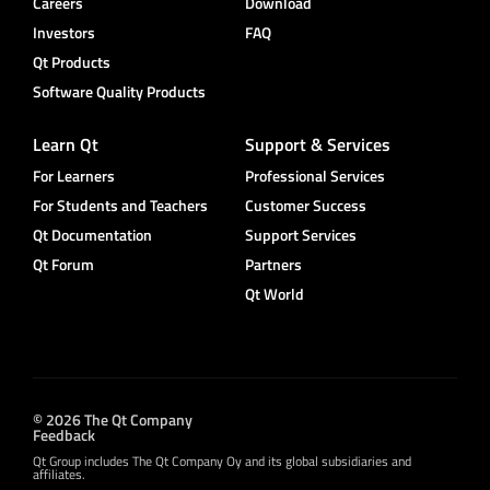
Careers
Download
Investors
FAQ
Qt Products
Software Quality Products
Learn Qt
Support & Services
For Learners
Professional Services
For Students and Teachers
Customer Success
Qt Documentation
Support Services
Qt Forum
Partners
Qt World
© 2026 The Qt Company
Feedback
Qt Group includes The Qt Company Oy and its global subsidiaries and
affiliates.