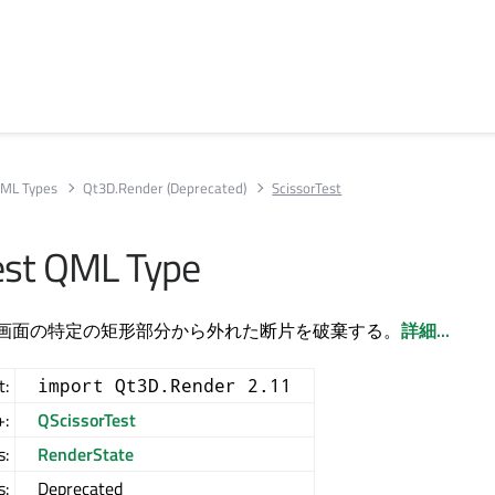
ML Types
Qt3D.Render (Deprecated)
ScissorTest
est QML Type
st型は、画面の特定の矩形部分から外れた断片を破棄する。
詳細...
t:
import Qt3D.Render 2.11
+:
QScissorTest
s:
RenderState
s:
Deprecated