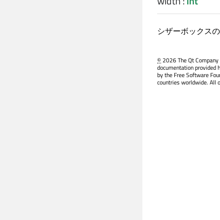
width
:
int
シザーボックスの
©
2026 The Qt Company Ltd
documentation provided h
by the Free Software Fou
countries worldwide. All 