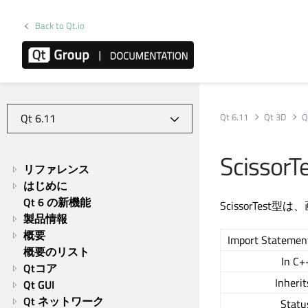
Back to Qt.io
Qt 6.11
Qt 3D
Q
ScissorT
リファレンス
はじめに
Qt 6 の新機能
ScissorTe
製品情報
概要
Import Statemen
概要のリスト
In C+
Qtコア
Inherit
Qt GUI
Qt ネットワーク
Statu