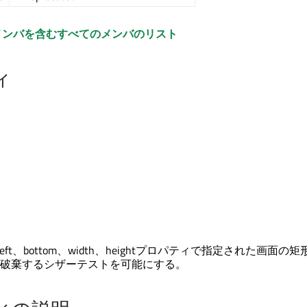
メンバを含むすべてのメンバのリスト
ィ
型は、left、bottom、width、heightプロパティで指定された画面の
破棄するシザーテストを可能にする。