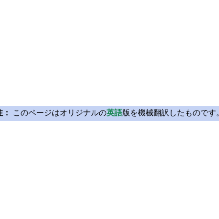
注：
このページはオリジナルの
英語
版を機械翻訳したものです
Licensing
Learn Qt