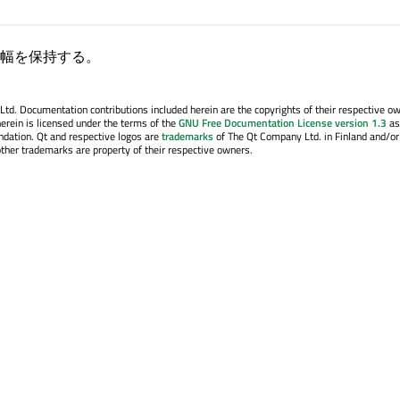
幅を保持する。
. Documentation contributions included herein are the copyrights of their respective o
erein is licensed under the terms of the
GNU Free Documentation License version 1.3
as
ndation. Qt and respective logos are
trademarks
of The Qt Company Ltd. in Finland and/or
other trademarks are property of their respective owners.