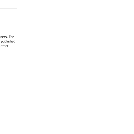
wners. The
 published
 other