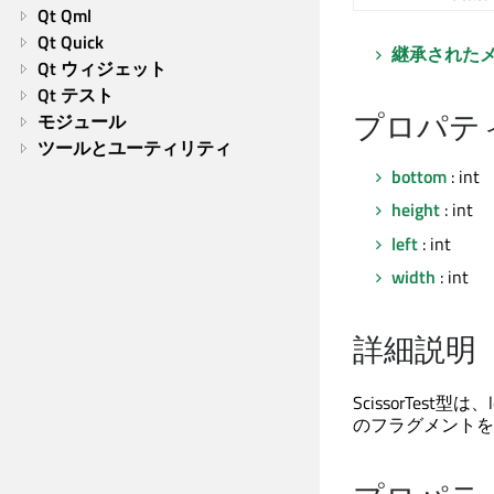
Qt Qml
Qt Quick
継承された
Qt ウィジェット
Qt テスト
プロパテ
モジュール
ツールとユーティリティ
bottom
: int
height
: int
left
: int
width
: int
詳細説明
ScissorTest
のフラグメントを