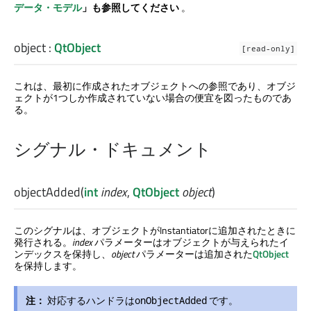
データ・モデル
」も参照してください
。
object
:
QtObject
[read-only]
これは、最初に作成されたオブジェクトへの参照であり、オブジ
ェクトが1つしか作成されていない場合の便宜を図ったものであ
る。
シグナル・ドキュメント
objectAdded
(
int
index
,
QtObject
object
)
このシグナルは、オブジェクトがInstantiatorに追加されたときに
発行される。
index
パラメーターはオブジェクトが与えられたイ
ンデックスを保持し、
object
パラメーターは追加された
QtObject
を保持します。
注：
対応するハンドラは
です。
onObjectAdded