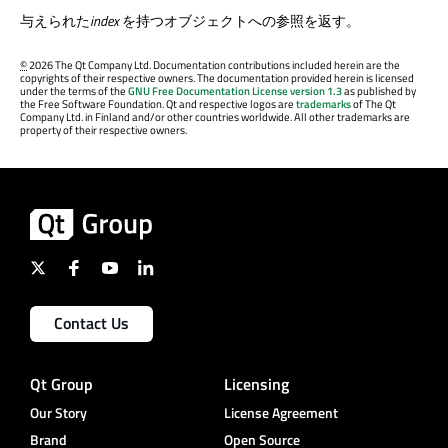
与えられた
index
を持つオブジェクトへの参照を返す。
©
2026 The Qt Company Ltd. Documentation contributions included herein are the
copyrights of their respective owners. The documentation provided herein is licensed
under the terms of the
GNU Free Documentation License version 1.3
as published by
the Free Software Foundation. Qt and respective logos are
trademarks
of The Qt
Company Ltd. in Finland and/or other countries worldwide. All other trademarks are
property of their respective owners.
Contact Us
Qt Group
Licensing
Our Story
License Agreement
Brand
Open Source