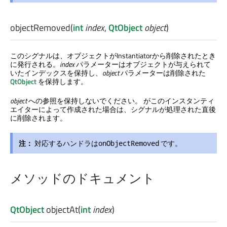
objectRemoved
(
int
index
,
QtObject
object
)
このシグナルは、オブジェクトがInstantiatorから削除されたとき
に発行される。
index
パラメーターはオブジェクトが与えられて
いたインデックスを保持し、
object
パラメーターは削除された
QtObject
を保持します。
object
への参照を保持しないでください。 がこのインスタンティ
エイターによって作成された場合は、シグナルが処理された直後
に削除されます。
注：
対応するハンドラは
です。
onObjectRemoved
メソッドのドキュメント
QtObject
objectAt
(
int
index
)