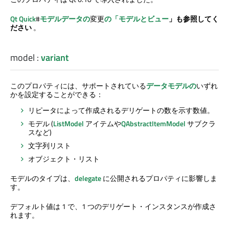
Qt Quick
#
モデルデータの
変更
の「モデルとビュー
」も参照してく
ださい
。
model
:
variant
このプロパティには、サポートされている
データモデルの
いずれ
かを設定することができる：
リピータによって作成されるデリゲートの数を示す数値。
モデル (
ListModel
アイテムや
QAbstractItemModel
サブクラ
スなど)
文字列リスト
オブジェクト・リスト
モデルのタイプは、
delegate
に公開されるプロパティに影響しま
す。
デフォルト値は 1 で、1 つのデリゲート・インスタンスが作成さ
れます。