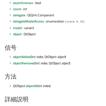
asynchronous
: bool
count
: int
delegate
: QtQml::Component
delegateModelAccess
: enumeration
(since 6.10)
model
: variant
object
: QtObject
信号
objectAdded
(int
index
, QtObject
object
)
objectRemoved
(int
index
, QtObject
object
)
方法
QtObject
objectAt
(int
index
)
詳細説明