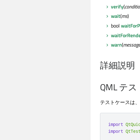
verify
(
conditi
wait
(
ms
)
bool
waitForP
waitForRende
warn
(
messag
詳細説明
QML テ
テストケースは、Te
import
QtQui
import
QtTes