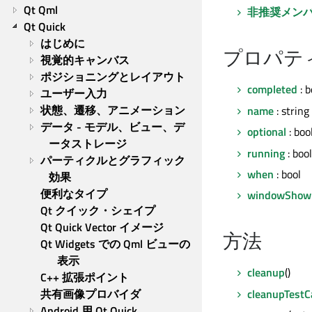
Qt Qml
非推奨メン
Qt Quick
はじめに
プロパテ
視覚的キャンバス
ポジショニングとレイアウト
completed
: b
ユーザー入力
状態、遷移、アニメーション
name
: string
データ - モデル、ビュー、デ
optional
: boo
ータストレージ
running
: bool
パーティクルとグラフィック
when
: bool
効果
便利なタイプ
windowShow
Qt クイック・シェイプ
Qt Quick Vector イメージ
方法
Qt Widgets での Qml ビューの
表示
cleanup
()
C++ 拡張ポイント
cleanupTestC
共有画像プロバイダ
Android 用 Qt Quick