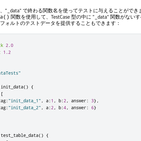
、"_data" で終わる関数名を使ってテストに与えることができ
関数を使用して、TestCase 型の中に "_data" 関数がな
a()
フォルトのテストデータを提供することもできます：
ck
2.0
t
1.2
ataTests"
init_data
()
{
[
tag
:
"init_data_1"
,
 a
:
1
,
 b
:
2
,
 answer
:
3
},
tag
:
"init_data_2"
,
 a
:
2
,
 b
:
4
,
 answer
:
6
}
test_table_data
()
{