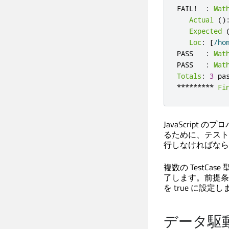
FAIL
!
:
Mat
Actual
()
Expected
Loc
:
[
/
ho
PASS   
:
Mat
PASS   
:
Mat
Totals
:
3
 pa
*
*
*
*
*
*
*
*
*
Fi
JavaScrip
るために、テスト
行しなければなら
複数の TestC
了します。前提条
を true に設定
データ駆