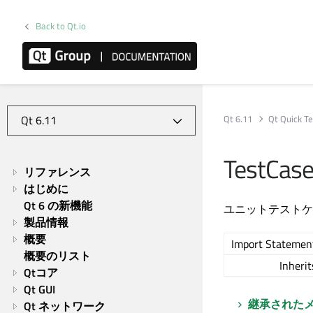
Back to Qt.io
Qt 6.11
Qt Quick Te
TestCas
リファレンス
はじめに
Qt 6 の新機能
ユニットテストケ
製品情報
概要
Import Statemen
概要のリスト
Inherit
Qtコア
Qt GUI
継承された
Qt ネットワーク