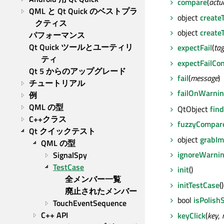
compare
(
actu
QML と Qt Quick のベストプラ
object
create
クティス
object
create
パフォーマンス
Qt Quick ツールとユーティリ
expectFail
(
tag
ティ
expectFailCo
Qt 5 からのアップグレード
fail
(
message
)
チュートリアル
failOnWarni
例
QML の型
QtObject
find
C++クラス
fuzzyCompar
Qt クイックテスト
object
grabIm
QML の型
ignoreWarni
SignalSpy
TestCase
init
()
全メンバー一覧
initTestCase
()
廃止されたメンバー
bool
isPolish
TouchEventSequence
C++ API
keyClick
(
key
,