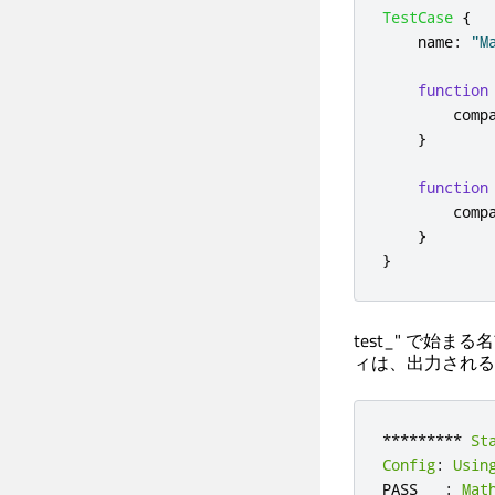
TestCase
{
name
:
"M
function
comp
}
function
comp
}
}
test_" で
ィは、出力される
*
*
*
*
*
*
*
*
*
St
Config
:
Usin
PASS   
:
Mat