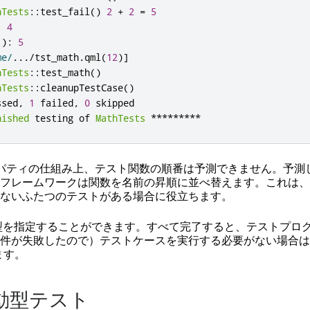
hTests
::
test_fail
()
2
+
2
=
5
:
4
():
5
me
/
.
.
.
/
tst_math
.
qml
(
12
)
]
hTests
::
test_math
()
hTests
::
cleanupTestCase
()
ssed
,
1
 failed
,
0
nished
 testing of 
MathTests
*
*
*
*
*
*
*
*
*
t のプロパティの仕組み上、テスト関数の順番は予測できません。予
フレームワークは関数を名前の昇順に並べ替えます。これは、
ないふたつのテストがある場合に役立ちます。
ase 型を指定することができます。すべて完了すると、テストプロ
件が失敗したので）テストケースを実行する必要がない場合は
します。
動型テスト