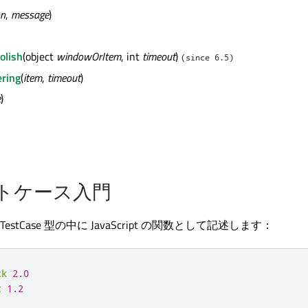
on
,
message
)
olish
(object
windowOrItem
, int
timeout
)
(since 6.5)
ring
(
item
,
timeout
)
e
)
ストケース入門
stCase 型の中に JavaScript の関数として記述します：
ck
2.0
t
1.2