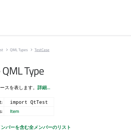
st
QML Types
TestCase
e QML Type
ースを表します。
詳細...
t:
import QtTest
s:
Item
メンバーを含む全メンバーのリスト