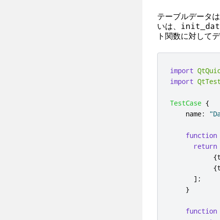
テーブルデータは
いは、
init_dat
ト関数に対してデ
import
QtQui
import
QtTes
TestCase
{
name
:
"D
function
return
{
{
];
}
function