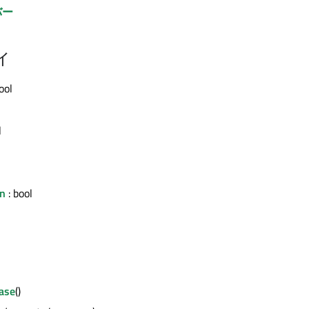
バー
ィ
ool
l
n
: bool
ase
()