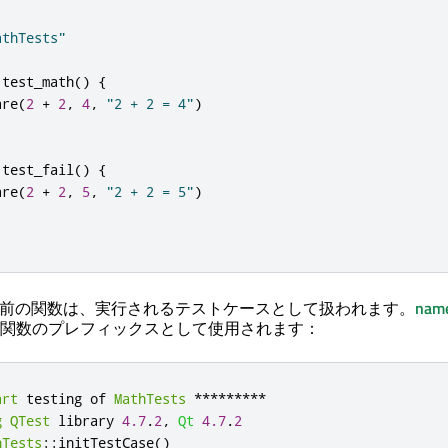
athTests"
test_math
()
{
are
(
2
+
2
,
4
,
"2 + 2 = 4"
)
test_fail
()
{
are
(
2
+
2
,
5
,
"2 + 2 = 5"
)
始まる名前の関数は、実行されるテストケースとして扱われます。
nam
関数のプレフィックスとして使用されます：
art
 testing of 
MathTests
*
*
*
*
*
*
*
*
*
g
QTest
 library 
4.7
.
2
,
Qt
4.7
.
2
hTests
::
initTestCase
()