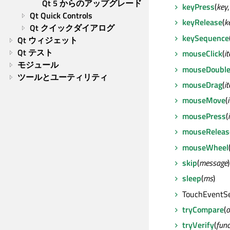
Qt 5 からのアップグレード
keyPress
(
key
Qt Quick Controls
keyRelease
(
k
Qt クイックダイアログ
keySequence
Qt ウィジェット
Qt テスト
mouseClick
(
i
モジュール
mouseDouble
ツールとユーティリティ
mouseDrag
(
i
mouseMove
(
mousePress
(
mouseReleas
mouseWheel
skip
(
message
)
sleep
(
ms
)
TouchEventS
tryCompare
(
o
tryVerify
(
func