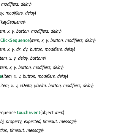
,
modifiers
,
delay
)
ey
,
modifiers
,
delay
)
(
keySequence
)
tem
,
x
,
y
,
button
,
modifiers
,
delay
)
ClickSequence
(
item
,
x
,
y
,
button
,
modifiers
,
delay
)
tem
,
x
,
y
,
dx
,
dy
,
button
,
modifiers
,
delay
)
item
,
x
,
y
,
delay
,
buttons
)
item
,
x
,
y
,
button
,
modifiers
,
delay
)
e
(
item
,
x
,
y
,
button
,
modifiers
,
delay
)
(
item
,
x
,
y
,
xDelta
,
yDelta
,
button
,
modifiers
,
delay
)
equence
touchEvent
(object
item
)
bj
,
property
,
expected
,
timeout
,
message
)
tion
,
timeout
,
message
)