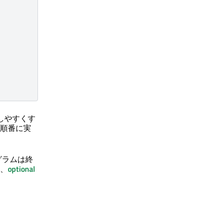
測しやすくす
順番に実
グラムは終
、
optional