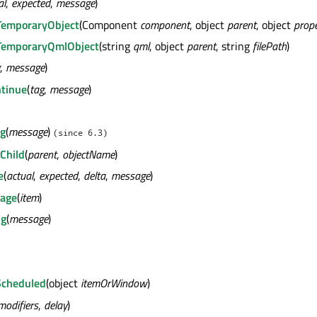
al
,
expected
,
message
)
TemporaryObject
(Component
component
, object
parent
, object
prope
TemporaryQmlObject
(string
qml
, object
parent
, string
filePath
)
,
message
)
ntinue
(
tag
,
message
)
ng
(
message
)
(since 6.3)
Child
(
parent
,
objectName
)
e
(
actual
,
expected
,
delta
,
message
)
age
(
item
)
ng
(
message
)
Scheduled
(object
itemOrWindow
)
modifiers
,
delay
)