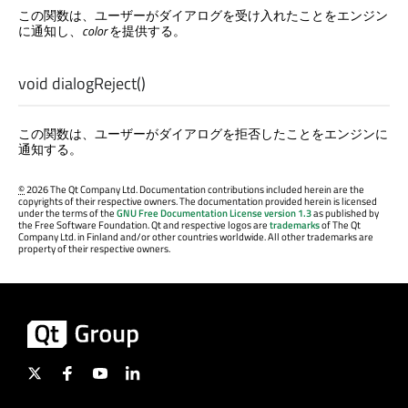
この関数は、ユーザーがダイアログを受け入れたことをエンジン
に通知し、
color
を提供する。
void
dialogReject
()
この関数は、ユーザーがダイアログを拒否したことをエンジンに
通知する。
©
2026 The Qt Company Ltd. Documentation contributions included herein are the
copyrights of their respective owners. The documentation provided herein is licensed
under the terms of the
GNU Free Documentation License version 1.3
as published by
the Free Software Foundation. Qt and respective logos are
trademarks
of The Qt
Company Ltd. in Finland and/or other countries worldwide. All other trademarks are
property of their respective owners.