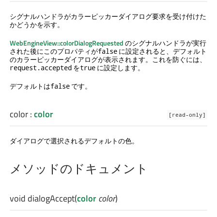
シグナルハンドラがカラーピッカーダイアログ要求を受け付けた
かどうかを示す。
WebEngineView::colorDialogRequested
のシグナルハンドラが実行
された後にこのプロパティが
に設定されると、デフォルト
false
のカラーピッカーダイアログが表示されます。これを防ぐには、
を
に設定します。
request.accepted
true
デフォルトは
です。
false
color
:
color
[read-only]
ダイアログで選択されるデフォルトの色。
メソッドのドキュメント
void
dialogAccept
(
color
color
)