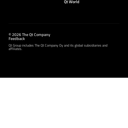
Qt World
© 2026 The Qt Company
Feedback
Qt Group includes The Qt Company Oy and its global subsidiaries and
affiliates.