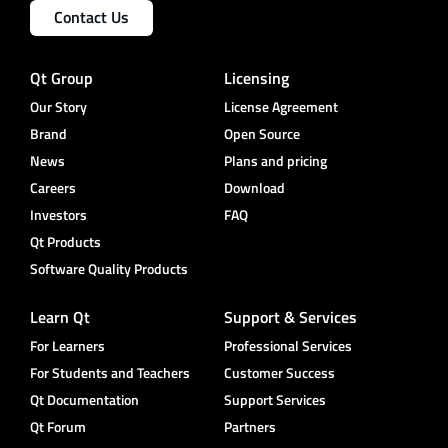
Contact Us
Qt Group
Licensing
Our Story
License Agreement
Brand
Open Source
News
Plans and pricing
Careers
Download
Investors
FAQ
Qt Products
Software Quality Products
Learn Qt
Support & Services
For Learners
Professional Services
For Students and Teachers
Customer Success
Qt Documentation
Support Services
Qt Forum
Partners