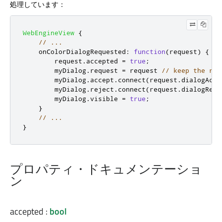
処理しています：
WebEngineView
{
// ...
onColorDialogRequested
:
function
(
request
)
{
request
.
accepted
=
true
;
myDialog
.
request
=
request
// keep the ref
myDialog
.
accept
.
connect
(
request
.
dialogAcce
myDialog
.
reject
.
connect
(
request
.
dialogReje
myDialog
.
visible
=
true
;
}
// ...
}
プロパティ・ドキュメンテーショ
ン
accepted
:
bool