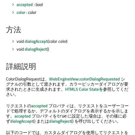
accepted
: bool
color
: color
方法
void
dialogAccept
(color
color
)
void
dialogReject
()
詳細説明
ColorDialogRequestは、
WebEngineView::colorDialogRequested
シ
グナルの引数として渡されます。カラーピッカーダイアログが要
求されたときに生成されます。
HTML5 Color Stateを
参照してくだ
さい。
リクエストの
accepted
プロパティは、リクエストをユーザーコー
ドで処理するか、デフォルトのダイアログを表示するかを示しま
す。
accepted
プロパティを
に設定した場合は、その後に必
true
ず
dialogAccept
() または
dialogReject
() を呼び出してください。
以下のコードでは、カスタムダイアログを使用してリクエストを