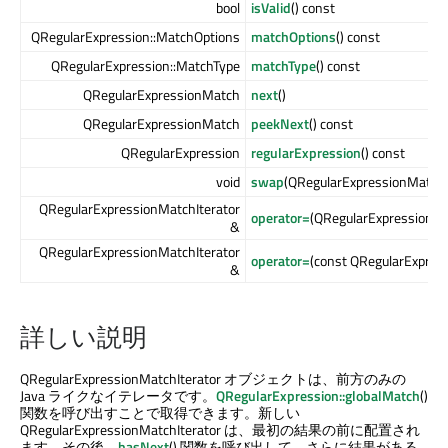
bool
isValid
() const
QRegularExpression::MatchOptions
matchOptions
() const
QRegularExpression::MatchType
matchType
() const
QRegularExpressionMatch
next
()
QRegularExpressionMatch
peekNext
() const
QRegularExpression
regularExpression
() const
void
swap
(QRegularExpressionMatchI
QRegularExpressionMatchIterator
operator=
(QRegularExpressionMa
&
QRegularExpressionMatchIterator
operator=
(const QRegularExpres
&
詳しい説明
QRegularExpressionMatchIterator オブジェクトは、前方のみの
Java ライクなイテレータです。
QRegularExpression::globalMatch
()
関数を呼び出すことで取得できます。新しい
QRegularExpressionMatchIterator は、最初の結果の前に配置され
ます。その後、
hasNext
() 関数を呼び出して、さらに結果がある