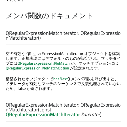
メンバ関数のドキュメント
QRegularExpressionMatchIterator::
QRegularExpressio
nMatchIterator
()
空の有効な QRegularExpressionMatchIterator オブジェクトを構築
します。正規表現にはデフォルトのものが設定され、マッチタイ
プには
QRegularExpression::NoMatch
が、マッチオプションには
QRegularExpression::NoMatchOption
が設定されます。
構築されたオブジェクトで
hasNext
() メンバ関数を呼び出すと、
イテレータが有効なマッチのシーケンスで反復処理されていない
ため、false が返されます。
QRegularExpressionMatchIterator::
QRegularExpressio
nMatchIterator
(const
QRegularExpressionMatchIterator
&
iterator
)