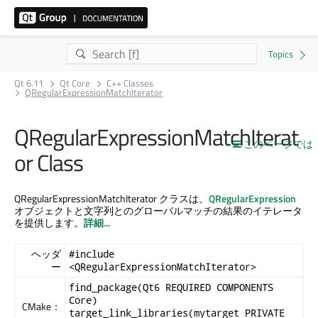
Qt 6.11
Qt Core
C++ Classes
QRegularExpressionMatchIterator
QRegularExpressionMatchIterat
このページでは
or Class
QRegularExpressionMatchIterator クラスは、
QRegularExpression
オブジェクトと文字列とのグローバルマッチの結果のイテレータ
を提供します。
詳細...
ヘッダ
#include
ー
<QRegularExpressionMatchIterator>
find_package(Qt6 REQUIRED COMPONENTS
Core)
CMake：
target_link_libraries(mytarget PRIVATE