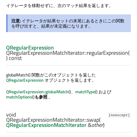
イテレータを移動せずに、次のマッチ結果を返します。
注意:
イテレータが結果セットの末尾にあるときにこの関数
を呼び出すと、結果が未定義になります。
QRegularExpression
QRegularExpressionMatchIterator::
regularExpression
(
) const
globalMatch() 関数がこのオブジェクトを返した
QRegularExpression
オブジェクトを返します。
QRegularExpression::globalMatch
()、
matchType
() および
matchOptions
()
も参照
。
void
[noexcept]
QRegularExpressionMatchIterator::
swap
(
QRegularExpressionMatchIterator
&
other
)