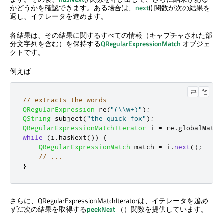
かどうかを確認できます。ある場合は、
next
() 関数が次の結果を
返し、イテレータを進めます。
各結果は、その結果に関するすべての情報（キャプチャされた部
分文字列を含む）を保持する
QRegularExpressionMatch
オブジェ
クトです。
例えば
// extracts the words
QRegularExpression
 re
(
"(\\w+)"
);
QString
 subject
(
"the quick fox"
);
QRegularExpressionMatchIterator
 i 
=
 re
.
globalMatch
while
(
i
.
hasNext
())
{
QRegularExpressionMatch
 match 
=
 i
.
next
();
// ...
}
さらに、QRegularExpressionMatchIteratorは、イテレータを
進め
ずに
次の結果を取得する
peekNext
（）関数を提供しています。