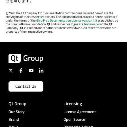
照を返します。
©
2026 The Qt Company Ltd. Documentation contributions included herein are the
copyrights of their respective owners. The documentation provided herein is licensed
under the terms of the
GNU Free Documentation License version 1.3
as published by
the Free Software Foundation. Qt and respective logos are
trademarks
of The Qt
Company Ltd. in Finland and/or other countries worldwide. All other trademarks are
property of their respective owners.
Contact Us
Qt Group
Licensing
Our Story
License Agreement
Brand
Open Source
News
Plans and pricing