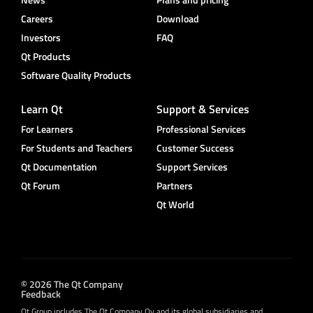
Careers
Download
Investors
FAQ
Qt Products
Software Quality Products
Learn Qt
Support & Services
For Learners
Professional Services
For Students and Teachers
Customer Success
Qt Documentation
Support Services
Qt Forum
Partners
Qt World
© 2026 The Qt Company
Feedback
Qt Group includes The Qt Company Oy and its global subsidiaries and