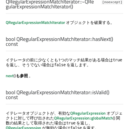
QRegularExpressionMatchIterator::
~QRe
[noexcept]
gularExpressionMatchIterator
()
QRegularExpressionMatchIterator
オブジェクトを破棄する。
bool
QRegularExpressionMatchIterator::
hasNext
()
const
イテレータの前に少なくとも1つのマッチ結果がある場合は
true
を返し、そうでない場合は
を返します。
false
next
()
も参照
。
bool
QRegularExpressionMatchIterator::
isValid
()
const
イテレータオブジェクトが、有効な
QRegularExpression
オブジェ
クトに対して呼び出された
QRegularExpression::globalMatch
() 関
数の結果として取得された場合は
を返し、
true
QRegularExpression
が無効な場合は
を返す。
false