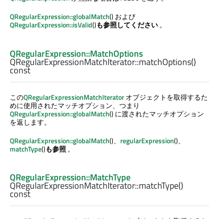
QRegularExpression::globalMatch
() および
QRegularExpression::isValid
()
も参照してください
。
QRegularExpression::MatchOptions
QRegularExpressionMatchIterator::
matchOptions
()
const
この
QRegularExpressionMatchIterator
オブジェクトを取得するた
めに使用されたマッチオプション、つまり
QRegularExpression::globalMatch
() に渡されたマッチオプション
を返します。
QRegularExpression::globalMatch
()、
regularExpression
()、
matchType
()
も参照
。
QRegularExpression::MatchType
QRegularExpressionMatchIterator::
matchType
()
const