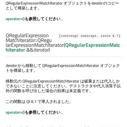
QRegularExpressionMatchIterator オブジェクトを
iterator
のコピー
として構築します。
operator=
()
も参照してください
。
QRegularExpression
[constexpr noexcept, since 6.1]
MatchIterator::
QRegu
larExpressionMatchIterator
(
QRegularExpressionMatc
hIterator
&&
iterator
)
iterator
から移動して QRegularExpressionMatchIterator オブジェク
トを構築します。
移動元の QRegularExpressionMatchIterator は破棄または代入しか
できないことに注意してください。デストラクタや代入演算子以
外の関数を呼び出した場合の効果は未定義です。
この関数は Qt 6.1 で導入されました。
operator=
()
も参照してください
。