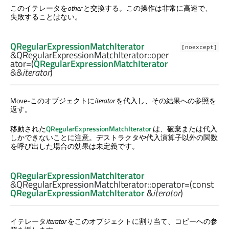
このイテレータを
other
と交換する。この操作は非常に高速で、
失敗することはない。
QRegularExpressionMatchIterator
[noexcept]
&QRegularExpressionMatchIterator::
oper
ator=
(
QRegularExpressionMatchIterator
&&
iterator
)
Move-このオブジェクトに
iterator
を代入し、その結果への参照を
返す。
移動された
QRegularExpressionMatchIterator
は、破棄または代入
しかできないことに注意。デストラクタや代入演算子以外の関数
を呼び出した場合の効果は未定義です。
QRegularExpressionMatchIterator
&QRegularExpressionMatchIterator::
operator=
(const
QRegularExpressionMatchIterator
&
iterator
)
イテレータ
iterator
をこのオブジェクトに割り当て、コピーへの参