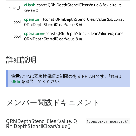
qHash
(const QRhiDepthStencilClearValue &
key
, size_t
size_t
seed
= 0)
operator!=
(const QRhiDepthStencilClearValue &
a
, const
bool
QRhiDepthStencilClearValue &
b
)
operator==
(const QRhiDepthStencilClearValue &
a
, const
bool
QRhiDepthStencilClearValue &
b
)
詳細説明
注意:
これは互換性保証に制限のある RHI API です。詳細は
QRhi
を参照してください。
メンバー関数ドキュメント
QRhiDepthStencilClearValue::
Q
[constexpr noexcept]
RhiDepthStencilClearValue
()