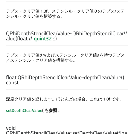
デプス・クリア値 1.0f、ステンシル・クリア値 0 のデプス/ステ
ンシル・クリア値を構築する。
QRhiDepthStencilClearValue::
QRhiDepthStencilClearV
alue
(
float
d
,
quint32
s
)
デプス・クリア値
d
およびステンシル・クリア値
s
を持つデプス
／ステンシル・クリア値を構築する。
float
QRhiDepthStencilClearValue::
depthClearValue
()
const
深度クリア値を返します。ほとんどの場合、これは 1.0f です。
setDepthClearValue
()
も参照
。
void
QRhiDepthStencilClearValue::
setDepthClearValue
(
floa