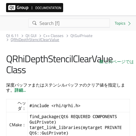
Qt 6.11
Qt GUI
C++ Classes
QtGuiPrivate
QRhiDepthStencilClearValue
QRhiDepthStencilClearValue
このページでは
Class
深度バッファまたはステンシルバッファのクリア値を指定しま
す。
詳細...
ヘッ
#include <rhi/qrhi.h>
ダ：
find_package(Qt6 REQUIRED COMPONENTS
GuiPrivate)
CMake：
target_link_libraries(mytarget PRIVATE
Qt6::GuiPrivate)