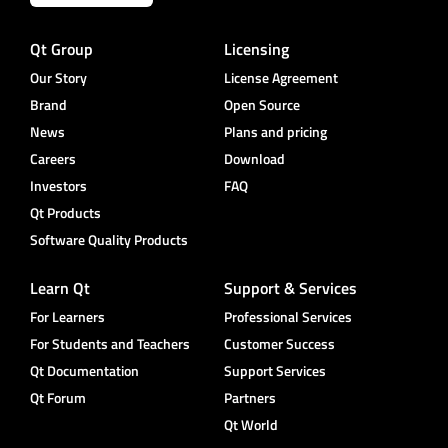
Qt Group
Licensing
Our Story
License Agreement
Brand
Open Source
News
Plans and pricing
Careers
Download
Investors
FAQ
Qt Products
Software Quality Products
Learn Qt
Support & Services
For Learners
Professional Services
For Students and Teachers
Customer Success
Qt Documentation
Support Services
Qt Forum
Partners
Qt World