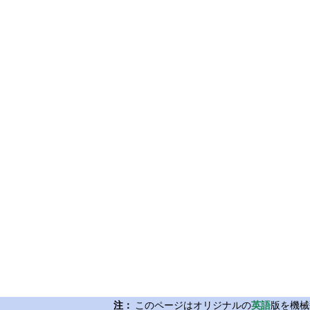
注：
このページはオリジナルの
英語
版を機械