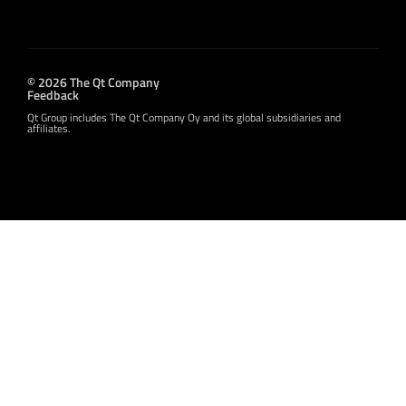
© 2026 The Qt Company
Feedback
Qt Group includes The Qt Company Oy and its global subsidiaries and
affiliates.