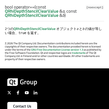
bool
operator==
(const
[noexcept]
QRhiDepthStencilClearValue
&
a
, const
QRhiDepthStencilClearValue
&
b
)
2つの
QRhiDepthStencilClearValue
オブジェクト
a
と
b
の値が等し
い場合、
を返す。
true
©
2026 The Qt Company Ltd. Documentation contributions included herein are the
copyrights of their respective owners. The documentation provided herein is licensed
under the terms of the
GNU Free Documentation License version 1.3
as published by
the Free Software Foundation. Qt and respective logos are
trademarks
of The Qt
Company Ltd. in Finland and/or other countries worldwide. All other trademarks are
property of their respective owners.
Contact Us