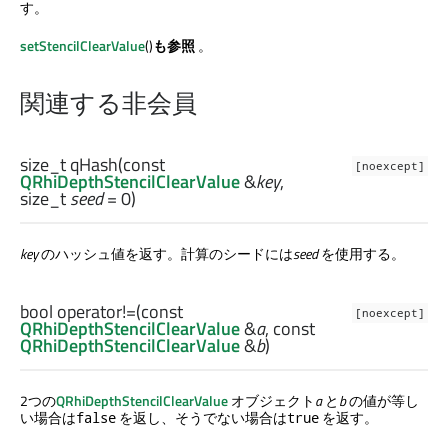
す。
setStencilClearValue
()
も参照
。
関連する非会員
size_t
qHash
(const
[noexcept]
QRhiDepthStencilClearValue
&
key
,
size_t
seed
= 0)
key
のハッシュ値を返す。計算のシードには
seed
を使用する。
bool
operator!=
(const
[noexcept]
QRhiDepthStencilClearValue
&
a
, const
QRhiDepthStencilClearValue
&
b
)
2つの
QRhiDepthStencilClearValue
オブジェクト
a
と
b
の値が等し
い場合は
を返し、そうでない場合は
を返す。
false
true