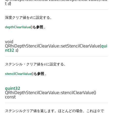
t
d
)
深度クリア値を
d
に設定する。
depthClearValue
()
も参照
。
void
QRhiDepthStencilClearValue::
setStencilClearValue
(
qui
nt32
s
)
ステンシル・クリア値を
s
に設定する。
stencilClearValue
()
も参照
。
quint32
QRhiDepthStencilClearValue::
stencilClearValue
()
const
ステンシルクリア値を返します。ほとんどの場合、これは 0 で