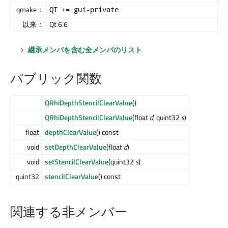
qmake：
QT += gui-private
以来：
Qt 6.6
継承メンバを含む全メンバのリスト
パブリック関数
QRhiDepthStencilClearValue
()
QRhiDepthStencilClearValue
(float
d
, quint32
s
)
float
depthClearValue
() const
void
setDepthClearValue
(float
d
)
void
setStencilClearValue
(quint32
s
)
quint32
stencilClearValue
() const
関連する非メンバー