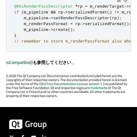
QRhiRenderPassDescriptor
*
rp 
=
 m_renderTarget
-
>
ren
if
(
m_pipeline 
&
&
 rp
-
>
serializedFormat
()
!
=
 m_rend
    m_pipeline
-
>
setRenderPassDescriptor
(
rp
);
    m_renderPassFormat 
=
 rp
-
>
serializedFormat
();
    m_pipeline
-
>
create
();
}
// remember to store m_renderPassFormat also when 
isCompatible
()
も参照してください
。
©
2026 The Qt Company Ltd. Documentation contributions included herein are the
copyrights of their respective owners. The documentation provided herein is licensed
under the terms of the
GNU Free Documentation License version 1.3
as published by
the Free Software Foundation. Qt and respective logos are
trademarks
of The Qt
Company Ltd. in Finland and/or other countries worldwide. All other trademarks are
property of their respective owners.