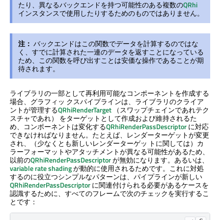
たり、異なるバックエンドを持つ可能性のある複数の
QRhi
インスタンスで使用したりするためのものではありません。
注：
バックエンドはこの関数でデータを計算するのではな
く、すでに計算された一連のデータを返すことになっている
ため、この関数を呼び出すことは安価な操作であることが期
待されます。
ライブラリの一部として再利用可能なコンポーネントを作成する
場合、グラフィッ クスパイプラインは、ライブラリのクライア
ントが管理する
QRhiRenderTarget
（スワップチェインであれテク
スチャであれ） をターゲットとして作成および維持されるた
め、コンポーネントは変化する
QRhiRenderPassDescriptor
に対応
できなければなりません。たとえば、レンダーターゲットが変更
され、（少なくとも新しいレンダーターゲッ トに関しては）カ
ラーフォーマットやアタッチメントが異なる可能性があるため、
以前の
QRhiRenderPassDescriptor
が無効になります。あるいは、
variable rate shading
が動的に使用されるためです。これに対処
するのに役立つシンプルなパターンは、パイプラインが新しい
QRhiRenderPassDescriptor
に関連付けられる必要があるケースを
認識するために、すべてのフレームで次のチェックを実行するこ
とです：