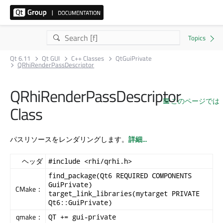
Qt 6.11
Qt GUI
C++ Classes
QtGuiPrivate
QRhiRenderPassDescriptor
QRhiRenderPassDescriptor
このページでは
Class
パスリソースをレンダリングします。
詳細...
ヘッダ
#include <rhi/qrhi.h>
find_package(Qt6 REQUIRED COMPONENTS
GuiPrivate)
CMake：
target_link_libraries(mytarget PRIVATE
Qt6::GuiPrivate)
qmake：
QT += gui-private