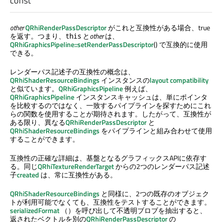
const
other
QRhiRenderPassDescriptor
がこれと互換性がある場合、true
を返す。つまり、
と
other
は、
this
QRhiGraphicsPipeline::setRenderPassDescriptor
() で互換的に使用
できる。
レンダーパス記述子の互換性の概念は、
QRhiShaderResourceBindings
インスタンスの
layout compatibility
と似ています。
QRhiGraphicsPipeline
例えば、
QRhiGraphicsPipeline
インスタンスキャッシュは、単にポインタ
を比較するのではなく、一致するパイプラインを探すためにこれ
らの関数を使用することが期待されます。したがって、互換性が
ある限り、異なる
QRhiRenderPassDescriptor
と
QRhiShaderResourceBindings
をパイプラインと組み合わせて使用
することができます。
互換性の正確な詳細は、基盤となるグラフィックスAPIに依存す
る。同じ
QRhiTextureRenderTarget
からの2つのレンダーパス記述
子
created
は、常に互換性がある。
QRhiShaderResourceBindings
と同様に、2つの既存のオブジェク
トが利用可能でなくても、互換性をテストすることができます。
serializedFormat
（）を呼び出して不透明ブロブを抽出すると、
返されたベクトルを別の
QRhiRenderPassDescriptor
の