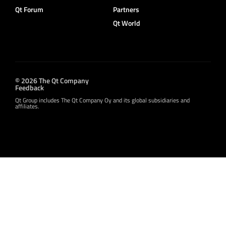
Qt Forum
Partners
Qt World
© 2026 The Qt Company
Feedback
Qt Group includes The Qt Company Oy and its global subsidiaries and
affiliates.