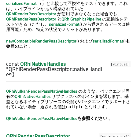
serializedFormat
（）と比較して互換性をテストできます。これ
は、パイプラインが元々構築されていた
QRhiRenderPassDescriptor
が使用できなくなった場合でも、
QRhiRenderPassDescriptor
と
QRhiGraphicsPipeline
の互換性をテ
ストできる（ただし、
serializedFormat
() から返されるデータは使
用可能）ため、特定の状況でメリットがあります。
newCompatibleRenderPassDescriptor
() および
serializedFormat
()
も
参照のこと
。
const
QRhiNativeHandles
[virtual]
*QRhiRenderPassDescriptor::
nativeHandl
es
()
QRhiVulkanRenderPassNativeHandles
のような、バックエンド固
有の
QRhiNativeHandles
サブクラスへのポインタを返します。基
盤となるネイティブリソースの公開がバックエンドでサポートさ
れていない場合、返される値は
となります。
nullptr
QRhiVulkanRenderPassNativeHandles
も参照ください
。
QRhiRenderPassDescriptor
[pure virtual]