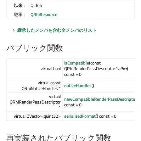
以来：
Qt 6.6
継承：
QRhiResource
継承したメンバを含む全メンバのリスト
パブリック関数
isCompatible
(const
virtual bool
QRhiRenderPassDescriptor *
other
)
const = 0
virtual const
nativeHandles
()
QRhiNativeHandles *
virtual
newCompatibleRenderPassDescriptor
()
QRhiRenderPassDescriptor
const = 0
*
virtual QVector<quint32>
serializedFormat
() const = 0
再実装されたパブリック関数