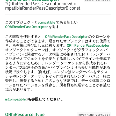
*QRhiRenderPassDescriptor::
newCo
mpatibleRenderPassDescriptor
() const
このオブジェクトと
compatible
である新しい
QRhiRenderPassDescriptor
を返す。
この関数を使用すると、
QRhiRenderPassDescriptor
のクローンを
作成することができます。返されたオブジェクトはすぐに使用で
き、所有権は呼び出し元に移ります。
QRhiRenderPassDescriptor
オブジェクトのクローンは、オブジェクトがグラフィックス パ
イプラインに関連するデータ構造に格納されており（レンダーパ
ス記述子オブジェクトを必要とする新しいパイプラインを作成で
きるようにするため）、レンダー ターゲットから作成されるレ
ンダーパス記述子の寿命がパイプラインよりも短い可能性がある
状況で役立ちます。(例えば、エンジンはレンダーパスをテクス
チャやレンダーターゲットから作成されたレンダーパスと一緒に
管理し、破棄するため）このような状況では、データ構造にクロ
ーンされたバージョンを保存し、所有権も転送することが有益な
場合があります。
isCompatible
()
も参照してください
。
QRhiResource::Type
[override virtual]