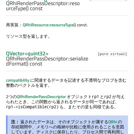
QRhiRenderPassDescriptor::
reso
urceType
() const
再実装：
QRhiResource::resourceType
() const.
リソース型を返します。
QVector
<
quint32
>
[pure virtual]
QRhiRenderPassDescriptor::
serialize
dFormat
() const
compatibility
に関連するデータを記述する不透明なブロブを含む
整数のベクトルを返す。
2つの
QRhiRenderPassDescriptor
オブジェクト
と
が与え
rp1
rp2
られたとき、この関数から返されるデータが同一であれば、
も、またその逆も同様である。
rp1->isCompatible(rp2)
注：
返されたデータは、そのオブジェクトが属する
QRhi
の
存続期間中、メモリへの格納や比較に使用されることを意図
しています。ディスクに保存したり、プロセス間で再利用し