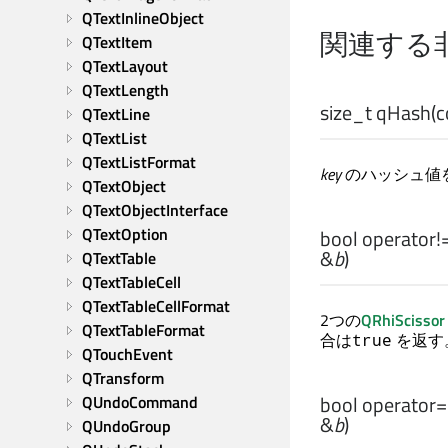
QTextInlineObject
関連する
QTextItem
QTextLayout
QTextLength
size_t
qHash
(
QTextLine
QTextList
QTextListFormat
key
のハッシュ値
QTextObject
QTextObjectInterface
QTextOption
bool
operator!
&
b
)
QTextTable
QTextTableCell
QTextTableCellFormat
2つの
QRhiScissor
QTextTableFormat
合は
を返す
true
QTouchEvent
QTransform
bool
operator
QUndoCommand
&
b
)
QUndoGroup