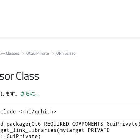
C++ Classes
QtGuiPrivate
QRhiScissor
sor Class
します。
さらに...
nclude <rhi/qrhi.h>
nd_package(Qt6 REQUIRED COMPONENTS GuiPrivate
rget_link_libraries(mytarget PRIVATE
6::GuiPrivate)