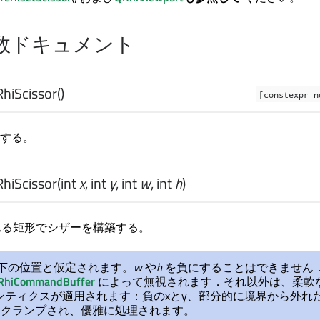
数ドキュメント
hiScissor
()
[constexpr n
する。
hiScissor
(
int
x
,
int
y
,
int
w
,
int
h
)
る矩形でシザーを構築する。
下の位置と仮定されます。
w
や
h
を負にすることはできません
RhiCommandBuffer
によって無視されます．それ以外は、柔軟
セマンティクスが適用されます：負のxとy、部分的に境界から外れ
にクランプされ、優雅に処理されます。