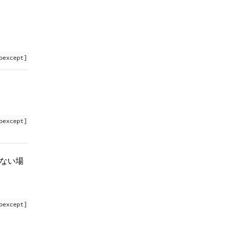
oexcept]
oexcept]
ない場
oexcept]