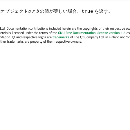
オブジェクト
a
と
b
の値が等しい場合、
を返す。
true
. Documentation contributions included herein are the copyrights of their respective o
erein is licensed under the terms of the
GNU Free Documentation License version 1.3
as
ndation. Qt and respective logos are
trademarks
of The Qt Company Ltd. in Finland and/or
other trademarks are property of their respective owners.