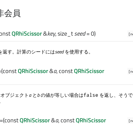
非会員
const
QRhiScissor
&
key
,
size_t
seed
= 0)
[n
を返す。計算のシードには
seed
を使用する。
=
(const
QRhiScissor
&
a
, const
QRhiScissor
[n
オブジェクト
a
と
b
の値が等しい場合は
を返し、そうで
false
。
==
(const
QRhiScissor
&
a
, const
QRhiScissor
[n