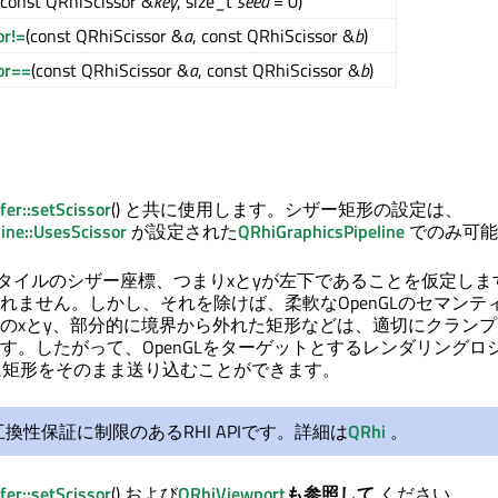
(const QRhiScissor &
key
, size_t
seed
= 0)
or!=
(const QRhiScissor &
a
, const QRhiScissor &
b
)
or==
(const QRhiScissor &
a
, const QRhiScissor &
b
)
r::setScissor
() と共に使用します。シザー矩形の設定は、
ine::UsesScissor
が設定された
QRhiGraphicsPipeline
でのみ可能
Lスタイルのシザー座標、つまりxとyが左下であることを仮定しま
れません。しかし、それを除けば、柔軟なOpenGLのセマンテ
のxとy、部分的に境界から外れた矩形などは、適切にクラン
す。したがって、OpenGLをターゲットとするレンダリングロ
ssorに矩形をそのまま送り込むことができます。
換性保証に制限のあるRHI APIです。詳細は
QRhi
。
r::setScissor
() および
QRhiViewport
も参照して
ください。