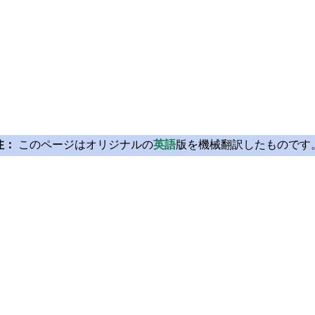
注：
このページはオリジナルの
英語
版を機械翻訳したものです
Licensing
Learn Qt
License Agreement
For Learners