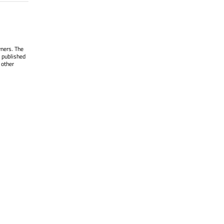
wners. The
 published
 other