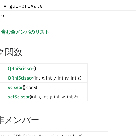
 += gui-private
.6
を含む全メンバのリスト
ク関数
QRhiScissor
()
QRhiScissor
(int
x
, int
y
, int
w
, int
h
)
scissor
() const
setScissor
(int
x
, int
y
, int
w
, int
h
)
非メンバー