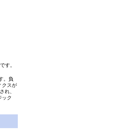
です。
す。負
ィクスが
プされ、
ジック