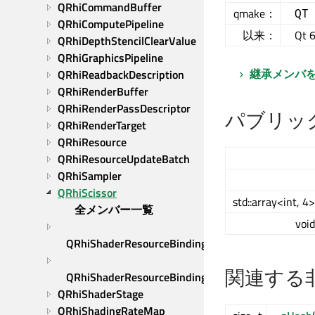
QRhiCommandBuffer
qmake：
QT
QRhiComputePipeline
以来：
Qt 6
QRhiDepthStencilClearValue
QRhiGraphicsPipeline
継承メンバ
QRhiReadbackDescription
QRhiRenderBuffer
QRhiRenderPassDescriptor
パブリッ
QRhiRenderTarget
QRhiResource
QRhiResourceUpdateBatch
QRhiSampler
QRhiScissor
std::array<int, 4>
全メンバー一覧
void
QRhiShaderResourceBinding
関連する
QRhiShaderResourceBindings
QRhiShaderStage
QRhiShadingRateMap