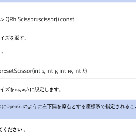
4
> QRhiScissor::
scissor
() const
イズを返す。
照
。
r::
setScissor
(
int
x
,
int
y
,
int
w
,
int
h
)
イズを
x
,
y
,
w
,
h
に設定します。
常にOpenGLのように左下隅を原点とする座標系で指定されるこ
てください
。