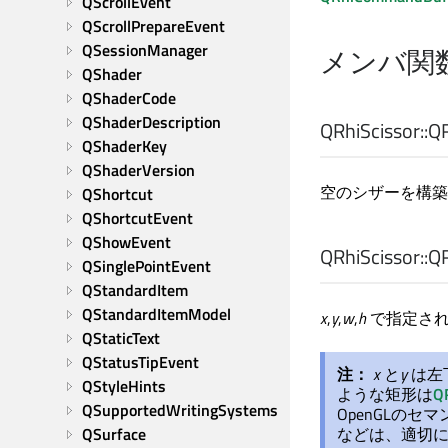
QScrollEvent
QScrollPrepareEvent
QSessionManager
メンバ関
QShader
QShaderCode
QShaderDescription
QRhiScissor::
QR
QShaderKey
QShaderVersion
空のシザーを構築
QShortcut
QShortcutEvent
QShowEvent
QRhiScissor::
QR
QSinglePointEvent
QStandardItem
QStandardItemModel
x
,
y
,
w
,
h
で指定され
QStaticText
QStatusTipEvent
注：
x
と
y
は左
QStyleHints
ような矩形は
Q
QSupportedWritingSystems
OpenGLの
QSurface
などは、適切