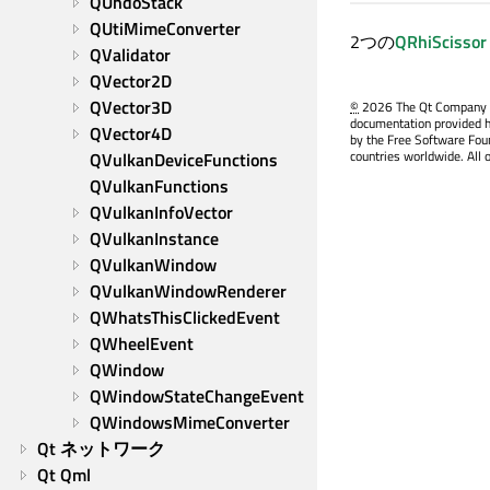
QUndoStack
QUtiMimeConverter
2つの
QRhiScissor
QValidator
QVector2D
QVector3D
©
2026 The Qt Company Ltd
documentation provided h
QVector4D
by the Free Software Fou
countries worldwide. All 
QVulkanDeviceFunctions
QVulkanFunctions
QVulkanInfoVector
QVulkanInstance
QVulkanWindow
QVulkanWindowRenderer
QWhatsThisClickedEvent
QWheelEvent
QWindow
QWindowStateChangeEvent
QWindowsMimeConverter
Qt ネットワーク
Qt Qml