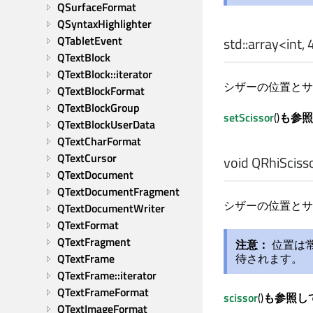
QSurfaceFormat
QSyntaxHighlighter
QTabletEvent
std::array
<
int
,
QTextBlock
QTextBlock::iterator
シザーの位置とサ
QTextBlockFormat
QTextBlockGroup
setScissor
()
も参
QTextBlockUserData
QTextCharFormat
QTextCursor
void
QRhiScisso
QTextDocument
QTextDocumentFragment
シザーの位置とサ
QTextDocumentWriter
QTextFormat
QTextFragment
注意：
位置は
QTextFrame
待されます。
QTextFrame::iterator
QTextFrameFormat
scissor
()
も参照し
QTextImageFormat