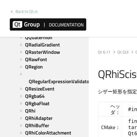
QPointerEvent
QPointingDevice
Back to Qt.io
QPointingDeviceUniqueId
QPolygon
QPolygonF
QQuaternion
QRadialGradient
QRasterWindow
Qt 6.11
Qt GUI
QRawFont
QRegion
QRhiScis
QRegularExpressionValidator
QResizeEvent
シザー矩形を指定
QRgba64
QRgbaFloat
ヘッ
#i
QRhi
ダ：
QRhiAdapter
fi
QRhiBuffer
CMake：
ta
QRhiColorAttachment
Qt