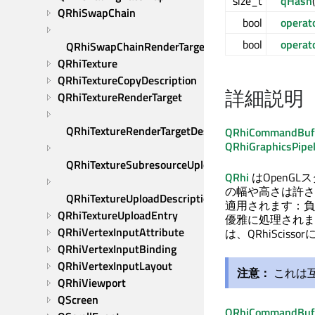
size_t
qHash
QRhiSwapChain
bool
operat
bool
operat
QRhiSwapChainRenderTarget
QRhiTexture
QRhiTextureCopyDescription
詳細説明
QRhiTextureRenderTarget
QRhiTextureRenderTargetDescription
QRhiCommandBuffe
QRhiGraphicsPipel
QRhiTextureSubresourceUploadDescription
QRhi
はOpenG
の幅や高さは許さ
QRhiTextureUploadDescription
適用されます：負
QRhiTextureUploadEntry
優雅に処理されま
QRhiVertexInputAttribute
は、QRhiSci
QRhiVertexInputBinding
QRhiVertexInputLayout
注意：
これは互
QRhiViewport
QScreen
QRhiCommandBuffe