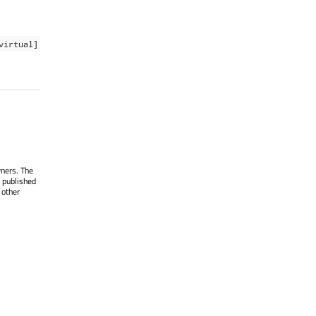
virtual]
wners. The
 published
 other