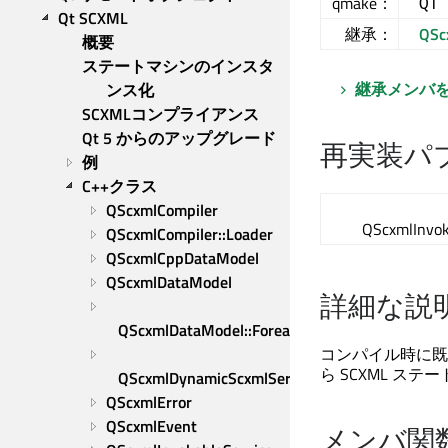
qmake：
QT
Qt SCXML
継承：
QSc
概要
ステートマシンのインスタ
継承メンバ
ンス化
SCXMLコンプライアンス
Qt 5 からのアップグレード
再実装パ
例
C++クラス
QScxmlCompiler
QScxmlInvok
QScxmlCompiler::Loader
QScxmlCppDataModel
QScxmlDataModel
詳細な説
QScxmlDataModel::ForeachLoopBody
コンパイル時に既
ら SCXML 
QScxmlDynamicScxmlServiceFactory
QScxmlError
QScxmlEvent
メンバ関