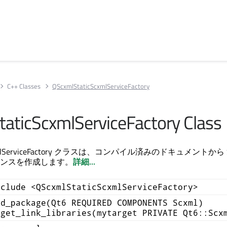
C++ Classes
QScxmlStaticScxmlServiceFactory
aticScxmlServiceFactory Class
ScxmlServiceFactory クラスは、コンパイル済みのドキュメントから 
ンスを作成します。
詳細...
nclude <QScxmlStaticScxmlServiceFactory>
nd_package(Qt6 REQUIRED COMPONENTS Scxml)
rget_link_libraries(mytarget PRIVATE Qt6::Scx