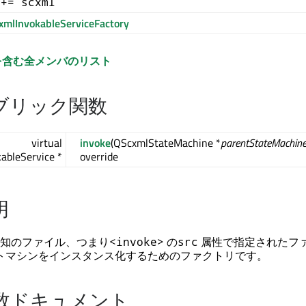
 += scxml
xmlInvokableServiceFactory
を含む全メンバのリスト
ブリック関数
virtual
invoke
(QScxmlStateMachine *
parentStateMachin
ableService *
override
明
知のファイル、つまり
の
属性で指定されたフ
<invoke>
src
ステートマシンをインスタンス化するためのファクトリです。
数ドキュメント