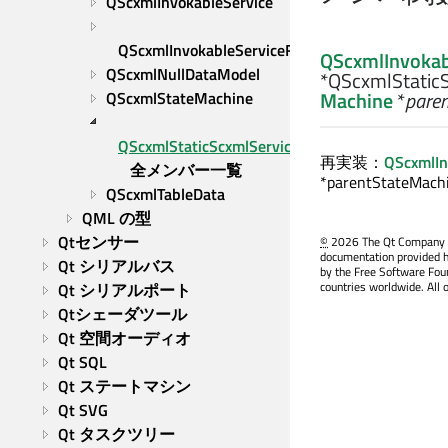
QScxmlInvokableService
QScxmlInvokableServiceFactory
QScxmlInvokab
QScxmlNullDataModel
*QScxmlStaticS
Machine
*
pare
QScxmlStateMachine
QScxmlStaticScxmlServiceFactory
再実装：
QScxmlIn
全メンバー一覧
*parentStateMachi
QScxmlTableData
QML の型
Qtセンサー
©
2026 The Qt Company Ltd
documentation provided h
Qt シリアルバス
by the Free Software Fou
countries worldwide. All 
Qt シリアルポート
Qtシェーダツール
Qt 空間オーディオ
Qt SQL
Qt ステートマシン
Qt SVG
Qt タスクツリー