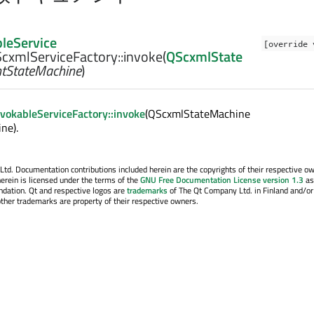
leService
[override 
cxmlServiceFactory::
invoke
(
QScxmlState
ntStateMachine
)
vokableServiceFactory::invoke
(QScxmlStateMachine
ne).
. Documentation contributions included herein are the copyrights of their respective o
erein is licensed under the terms of the
GNU Free Documentation License version 1.3
as
ndation. Qt and respective logos are
trademarks
of The Qt Company Ltd. in Finland and/or
other trademarks are property of their respective owners.