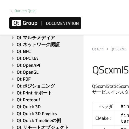
Qt Labs プラットフォーム
Qt Labs StyleKit
Back to Qt.io
Qt Location
Qt Lottie アニメーション
Qt MQTT
Qt マルチメディア
Qt ネットワーク認証
Qt 6.11
Qt SCXML
Qt NFC
Qt OPC UA
Qt OpenAPI
QScxmlSt
Qt OpenGL
Qt PDF
Qt ポジショニング
QScxmlStatic
サービスインスタ
Qt Print サポート
Qt Protobuf
ヘッダ
Qt Quick 3D
#i
Qt Quick 3D Physics
fi
CMake：
Qt Quick Timelineの例
ta
Qt リモートオブジェクト