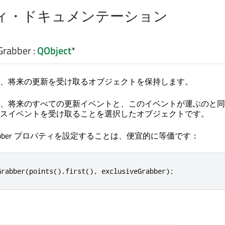
ィ・ドキュメンテーション
Grabber
:
QObject
*
、将来の更新を受け取るオブジェクトを保持します。
、将来のすべての更新イベントと、このイベントが運ぶのと同
スイベントを受け取ることを選択したオブジェクトです。
ointGrabber プロパティを設定することは、便宜的に等価です：
Grabber
(
points
()
.
first
()
,
 exclusiveGrabber
);