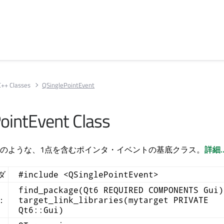
C++ Classes
QSinglePointEvent
ointEvent Class
のような、1点を含むポインタ・イベントの基底クラス。
詳細..
ダ
#include <QSinglePointEvent>
find_package(Qt6 REQUIRED COMPONENTS Gui)
e：
target_link_libraries(mytarget PRIVATE
Qt6::Gui)