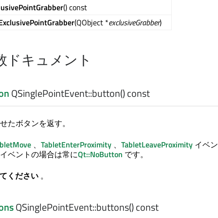
lusivePointGrabber
() const
ExclusivePointGrabber
(QObject *
exclusiveGrabber
)
数ドキュメント
on
QSinglePointEvent::
button
() const
せたボタンを返す。
bletMove
、
TabletEnterProximity
、
TabletLeaveProximity
イベン
イベントの場合は常に
Qt::NoButton
です。
してください
。
ons
QSinglePointEvent::
buttons
() const