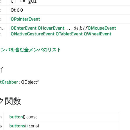
e：
QT += gui
：
Qt 6.0
：
QPointerEvent
れ
QEnterEvent
QHoverEvent
, , , , および
QMouseEvent
：
QNativeGestureEvent
QTabletEvent
QWheelEvent
メンバを含む全メンバのリスト
ィ
ntGrabber
: QObject*
ク関数
n
button
() const
s
buttons
() const