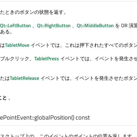
たときのボタンの状態を返す。
Qt::LeftButton
、
Qt::RightButton
、
Qt::MiddleButton
を OR 
ある。
は
TabletMove
イベントでは、これは押下されたすべてのボタ
ブルクリック、
TabletPress
イベントでは、イベントを発生さ
たは
TabletRelease
イベントでは、イベントを発生させたボタ
こと
。
ePointEvent::
globalPosition
() const
スクトップ上の、このイベントのポイントの位置を返します。