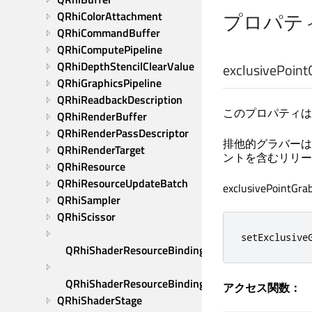
プロパテ
QRhiColorAttachment
QRhiCommandBuffer
QRhiComputePipeline
QRhiDepthStencilClearValue
exclusivePoint
QRhiGraphicsPipeline
QRhiReadbackDescription
このプロパティは
QRhiRenderBuffer
QRhiRenderPassDescriptor
排他的グラバーは
QRhiRenderTarget
ントを含むリリー
QRhiResource
QRhiResourceUpdateBatch
exclusiveP
QRhiSampler
QRhiScissor
setExclusive
QRhiShaderResourceBinding
QRhiShaderResourceBindings
アクセス関数：
QRhiShaderStage