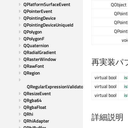
QPlatformSurfaceEvent
QObject 
QPointerEvent
QPoint
QPointingDevice
QPoint
QPointingDeviceUniqueId
QPoint
QPolygon
QPolygonF
voi
QQuaternion
QRadialGradient
QRasterWindow
再実装パ
QRawFont
QRegion
virtual bool
i
virtual bool
i
QRegularExpressionValidator
QResizeEvent
virtual bool
i
QRgba64
QRgbaFloat
QRhi
詳細説明
QRhiAdapter
QRhiBuffer