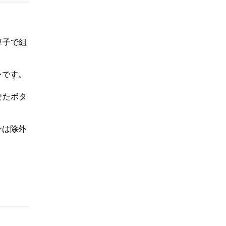
演算子で組
ンです。
せたボタ
ンは除外