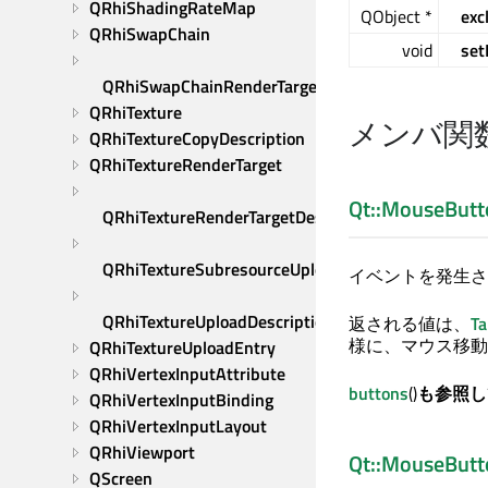
QRhiShadingRateMap
QObject *
exc
QRhiSwapChain
void
set
QRhiSwapChainRenderTarget
QRhiTexture
メンバ関
QRhiTextureCopyDescription
QRhiTextureRenderTarget
Qt::MouseButt
QRhiTextureRenderTargetDescription
QRhiTextureSubresourceUploadDescription
イベントを発生さ
QRhiTextureUploadDescription
返される値は、
Ta
様に、マウス移動
QRhiTextureUploadEntry
QRhiVertexInputAttribute
buttons
()
も参照
QRhiVertexInputBinding
QRhiVertexInputLayout
QRhiViewport
Qt::MouseButt
QScreen