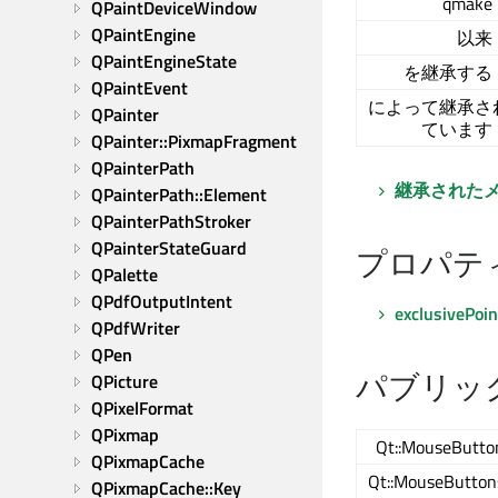
qmak
QPaintDeviceWindow
QPaintEngine
以来
QPaintEngineState
を継承する
QPaintEvent
によって継承さ
QPainter
ています
QPainter::PixmapFragment
QPainterPath
継承された
QPainterPath::Element
QPainterPathStroker
QPainterStateGuard
プロパテ
QPalette
QPdfOutputIntent
exclusivePoi
QPdfWriter
QPen
パブリッ
QPicture
QPixelFormat
QPixmap
Qt::MouseButto
QPixmapCache
Qt::MouseButton
QPixmapCache::Key