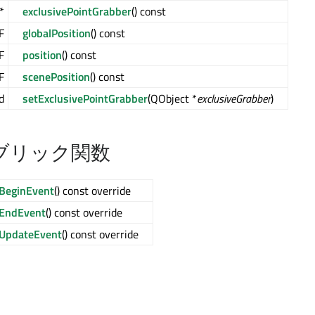
*
exclusivePointGrabber
() const
F
globalPosition
() const
F
position
() const
F
scenePosition
() const
d
setExclusivePointGrabber
(QObject *
exclusiveGrabber
)
ブリック関数
sBeginEvent
() const override
sEndEvent
() const override
sUpdateEvent
() const override