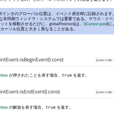
ポインタのグローバル位置は、
イベント発生時に
記録されます
うな非同期ウィンドウ・システムでは重要である。マウス・イベ
を移動させるたびに、globalPosition()は、
QCursor::pos
()
のカーソル位置と大きく異なることがある。
。
ntEvent::
isBeginEvent
() const
[override 
tton
が押されたことを表す場合、
を返す。
true
ntEvent::
isEndEvent
() const
[override 
tton
の解放を表す場合、
を返す。
true