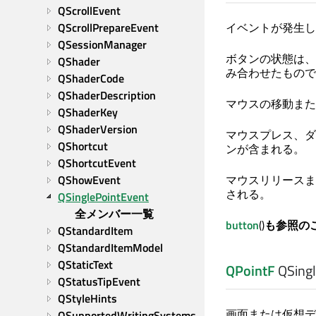
QScrollEvent
QScrollPrepareEvent
イベントが発生し
QSessionManager
ボタンの状態は、
QShader
み合わせたもので
QShaderCode
QShaderDescription
マウスの移動また
QShaderKey
QShaderVersion
マウスプレス、ダ
QShortcut
ンが含まれる。
QShortcutEvent
QShowEvent
マウスリリースま
される。
QSinglePointEvent
全メンバー一覧
button
()
も参照の
QStandardItem
QStandardItemModel
QStaticText
QPointF
QSingl
QStatusTipEvent
QStyleHints
画面または仮想デ
QSupportedWritingSystems