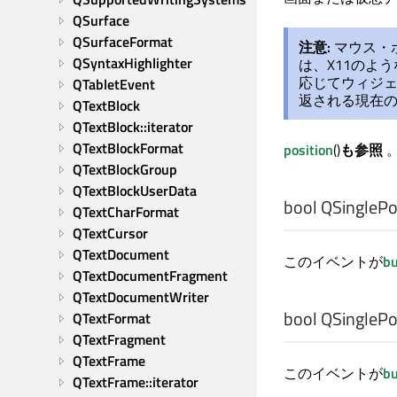
QSurface
QSurfaceFormat
注意:
マウス・
QSyntaxHighlighter
は、X11のよ
応じてウィジェット
QTabletEvent
返される現在
QTextBlock
QTextBlock::iterator
QTextBlockFormat
position
()
も参照
QTextBlockGroup
QTextBlockUserData
bool
QSinglePoi
QTextCharFormat
QTextCursor
QTextDocument
このイベントが
bu
QTextDocumentFragment
QTextDocumentWriter
bool
QSinglePoi
QTextFormat
QTextFragment
QTextFrame
このイベントが
bu
QTextFrame::iterator