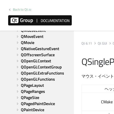
QKeyEvent
Back to Qt.io
QKeySequence
QLinearGradient
QMatrix4x4
QMouseEvent
QMoveEvent
QMovie
Qt 6.11
Qt GUI
QNativeGestureEvent
QOffscreenSurface
QSingleP
QOpenGLContext
QOpenGLContextGroup
QOpenGLExtraFunctions
マウス・イベント
QOpenGLFunctions
QPageLayout
ヘッ
QPageRanges
QPageSize
CMak
QPagedPaintDevice
QPaintDevice