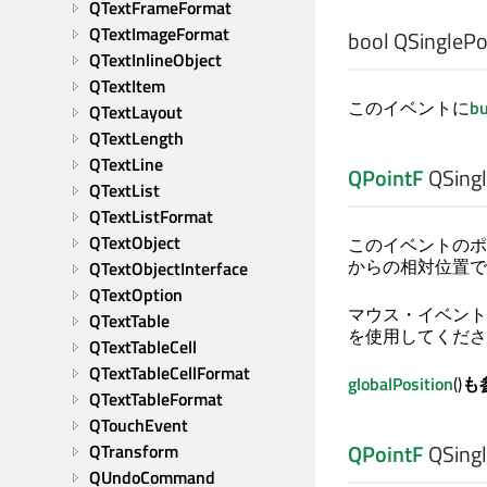
QTextFrameFormat
QTextImageFormat
bool
QSinglePoi
QTextInlineObject
QTextItem
このイベントに
bu
QTextLayout
QTextLength
QTextLine
QPointF
QSingl
QTextList
QTextListFormat
QTextObject
このイベントのポ
からの相対位置で
QTextObjectInterface
QTextOption
マウス・イベント
QTextTable
を使用してくださ
QTextTableCell
QTextTableCellFormat
globalPosition
()
も
QTextTableFormat
QTouchEvent
QPointF
QSingl
QTransform
QUndoCommand