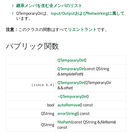
継承メンバを含む全メンバのリスト
QTemporaryDirは、
Input/OutputおよびNetworkingに属して
います。
注意：
このクラスの関数はすべて
リエントラント
です。
パブリック関数
QTemporaryDir
()
QTemporaryDir
(const QString
&
templatePath
)
QTemporaryDir
(QTemporaryDir
(since 6.4)
&&
other
)
~QTemporaryDir
()
bool
autoRemove
() const
QString
errorString
() const
filePath
(const QString &
fileName
)
QString
const