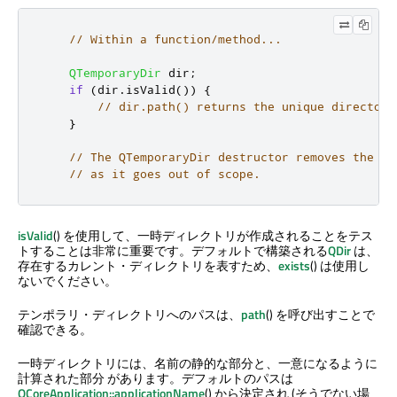
// Within a function/method...
QTemporaryDir
 dir
;
if
(
dir
.
isValid
())
{
// dir.path() returns the unique directory
}
// The QTemporaryDir destructor removes the te
// as it goes out of scope.
isValid
() を使用して、一時ディレクトリが作成されることをテス
トすることは非常に重要です。デフォルトで構築される
QDir
は、
存在するカレント・ディレクトリを表すため、
exists
() は使用し
ないでください。
テンポラリ・ディレクトリへのパスは、
path
() を呼び出すことで
確認できる。
一時ディレクトリには、名前の静的な部分と、一意になるように
計算された部分 があります。デフォルトのパスは
QCoreApplication::applicationName
() から決定され (そうでない場