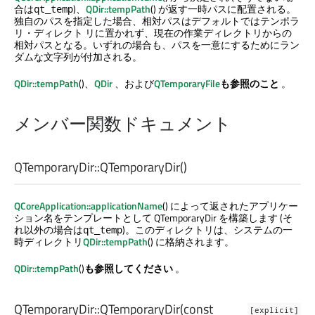
合は
)、
QDir::tempPath
() が返す一時パスに配置される。
qt_temp
独自のパスを指定した場合、相対パスはデフォルトではテンポラ
リ・ディレクト リに置かれず、現在の作業ディレクトリからの
相対パスとなる。いずれの場合も、パスを一意にするためにラン
ダムな文字列が付加される。
QDir::tempPath
()、
QDir
、および
QTemporaryFile
も参照のこと
。
メンバー関数ドキュメント
QTemporaryDir::
QTemporaryDir
()
QCoreApplication::applicationName
() によって返されたアプリケー
ション名をテンプレートとして QTemporaryDir を構築します (そ
れ以外の場合は
)。このディレクトリは、システムの一
qt_temp
時ディレクトリ
QDir::tempPath
() に格納されます。
QDir::tempPath
()
も参照してください
。
QTemporaryDir::
QTemporaryDir
(const
[explicit]