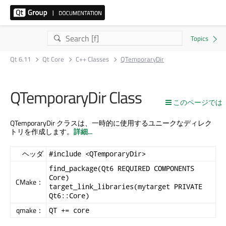
Qt 6.11
Qt Core
C++ Classes
QTemporaryDir
QTemporaryDir Class
このページでは
QTemporaryDir クラスは、一時的に使用するユニークなディレク
トリを作成します。
詳細...
ヘッダ
#include <QTemporaryDir>
find_package(Qt6 REQUIRED COMPONENTS
Core)
CMake：
target_link_libraries(mytarget PRIVATE
Qt6::Core)
qmake：
QT += core