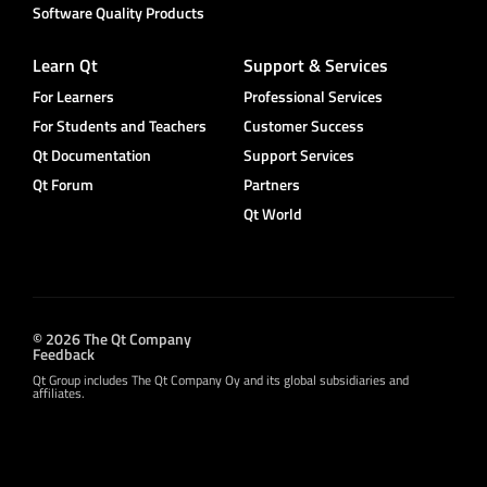
Software Quality Products
Learn Qt
Support & Services
For Learners
Professional Services
For Students and Teachers
Customer Success
Qt Documentation
Support Services
Qt Forum
Partners
Qt World
© 2026 The Qt Company
Feedback
Qt Group includes The Qt Company Oy and its global subsidiaries and
affiliates.