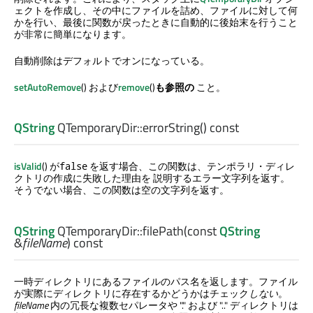
ェクトを作成し、その中にファイルを詰め、ファイルに対して何
かを行い、最後に関数が戻ったときに自動的に後始末を行うこと
が非常に簡単になります。
自動削除はデフォルトでオンになっている。
setAutoRemove
() および
remove
()
も参照の
こと。
QString
QTemporaryDir::
errorString
() const
isValid
() が
を返す場合、この関数は、テンポラリ・ディレ
false
クトリの作成に失敗した理由を 説明するエラー文字列を返す。
そうでない場合、この関数は空の文字列を返す。
QString
QTemporaryDir::
filePath
(const
QString
&
fileName
) const
一時ディレクトリにあるファイルのパス名を返します。ファイル
が実際にディレクトリに存在するかどうかはチェック
しない
。
fileName
内の冗長な複数セパレータや "." および ".." ディレクトリは