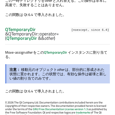
この一時ディレクトリを
other
と入れ替える。この操作は非常に
高速で、失敗することはありません。
この関数は Qt 6.4 で導入されました。
QTemporaryDir
[noexcept, since 6.4]
&QTemporaryDir::
operator=
(
QTemporaryDir
&&
other
)
Move-assign
other
をこの
QTemporaryDir
インスタンスに割り当て
る。
注意：
移動元のオブジェクト
other
は、部分的に形成された
状態に置かれます。この状態では、有効な操作は破壊と新し
い値の割り当てのみです。
この関数は Qt 6.4 で導入されました。
©
2026 The Qt Company Ltd. Documentation contributions included herein are the
copyrights of their respective owners. The documentation provided herein is licensed
under the terms of the
GNU Free Documentation License version 1.3
as published by
the Free Software Foundation. Qt and respective logos are
trademarks
of The Qt