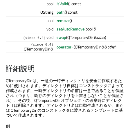
bool
isValid
() const
QString
path
() const
bool
remove
()
void
setAutoRemove
(bool
b
)
void
swap
(QTemporaryDir &
other
)
(since 6.4)
(since 6.4)
operator=
(QTemporaryDir &&
other
)
QTemporaryDir &
詳細説明
QTemporaryDir は、一意の一時ディレクトリを安全に作成するた
めに使用されます。ディレクトリ自体はコンストラクタによって
作成されます。一時ディレクトリの名前は一意であることが保証
され（つまり、既存のディレクトリを上書きしないことが保証さ
れ）、その後、QTemporaryDir オブジェクトの破棄時にディレク
トリは削除されます。ディレクトリ名は自動生成されるか、また
は QTemporaryDir のコンストラクタに渡されるテンプレートに基
づいて作成されます。
例