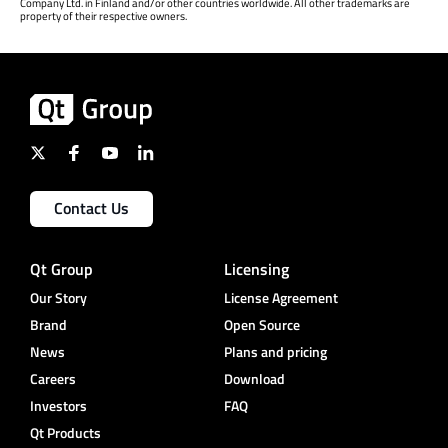
Company Ltd. in Finland and/or other countries worldwide. All other trademarks are
property of their respective owners.
Contact Us
Qt Group
Licensing
Our Story
License Agreement
Brand
Open Source
News
Plans and pricing
Careers
Download
Investors
FAQ
Qt Products