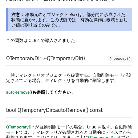
注意：
移動元のオブジェクト
other
は、部分的に形成された
状態に置かれます。この状態では、有効な操作は破壊と新し
い値の割り当てのみです。
この関数は Qt 6.4 で導入されました。
QTemporaryDir::
~QTemporaryDir
()
[noexcept]
一時ディレクトリオブジェクトを破棄する。自動削除モードが設
定されている場合、ディレクトリを自動的に削除します。
autoRemove
()
も参照してください
。
bool
QTemporaryDir::
autoRemove
() const
QTemporaryDir
が自動削除モードの場合、
を返す。自動削除
true
モードでは、ディレクトリが破壊されると自動的にディスクから
削除されます。これにより、スタック上に
QTemporaryDir
オブジ