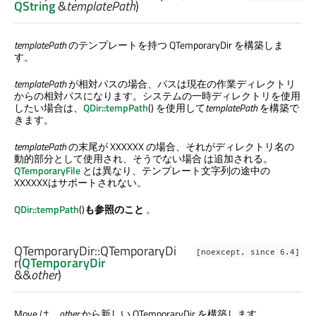
QString
&
templatePath
)
templatePath
のテンプレートを持つ QTemporaryDir を構築しま
す。
templatePath
が相対パスの場合、パスは現在の作業ディレクトリ
からの相対パスになります。システムの一時ディレクトリを使用
したい場合は、
QDir::tempPath
() を使用して
templatePath
を構築で
きます。
templatePath
の末尾が XXXXXX の場合、それがディレクトリ名の
動的部分として使用され、そうでない場合 は追加される。
QTemporaryFile
とは異なり、テンプレート文字列の途中の
XXXXXXはサポートされない。
QDir::tempPath
()
も参照のこと
。
QTemporaryDir::
QTemporaryDi
[noexcept, since 6.4]
r
(
QTemporaryDir
&&
other
)
Move は、
other
から新しい QTemporaryDir を構築します。