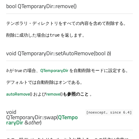
bool
QTemporaryDir::
remove
()
テンポラリ・ディレクトリをすべての内容を含めて削除する。
削除に成功した場合は
を返します。
true
void
QTemporaryDir::
setAutoRemove
(
bool
b
)
b
が true の場合、
QTemporaryDir
を自動削除モードに設定する。
デフォルトでは自動削除はオンである。
autoRemove
() および
remove
()
も参照のこと
。
void
[noexcept, since 6.4]
QTemporaryDir::
swap
(
QTempo
raryDir
&
other
)