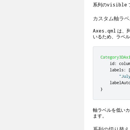
系列の
visible
カスタム軸ラベ
は、
Axes.qml
いるため、ラベル
Category3DAx
id
:
colu
labels
:
"Jul
labelAut
}
軸ラベルを低いカ
ます。
系列の切り替え