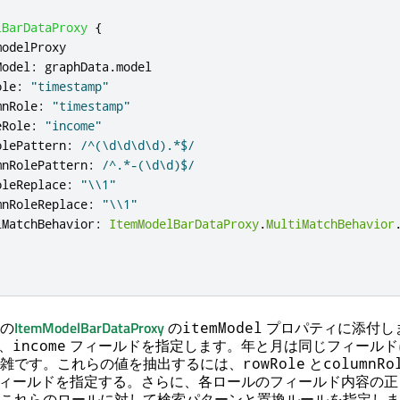
lBarDataProxy
{
modelProxy
Model
:
graphData
.
model
ole
:
"timestamp"
mnRole
:
"timestamp"
eRole
:
"income"
olePattern
:
/^(\d\d\d\d).*$/
mnRolePattern
:
/^.*-(\d\d)$/
oleReplace
:
"\\1"
mnRoleReplace
:
"\\1"
iMatchBehavior
:
ItemModelBarDataProxy
.
MultiMatchBehavior
の
ItemModelBarDataProxy
の
プロパティに添付し
itemModel
、
フィールドを指定します。年と月は同じフィールド
income
雑です。これらの値を抽出するには、
と
rowRole
columnRo
ィールドを指定する。さらに、各ロールのフィールド内容の正
これらのロールに対して検索パターンと置換ルールを指定しま