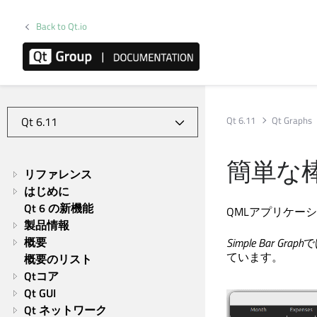
Back to Qt.io
Qt 6.11
Qt Graphs
簡単な
リファレンス
はじめに
Qt 6 の新機能
QMLアプリケー
製品情報
概要
Simple Bar Graph
で
ています。
概要のリスト
Qtコア
Qt GUI
Qt ネットワーク