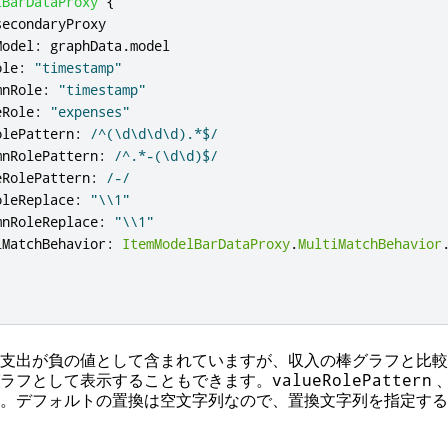
lBarDataProxy
{
secondaryProxy
Model
:
graphData
.
model
ole
:
"timestamp"
mnRole
:
"timestamp"
eRole
:
"expenses"
olePattern
:
/^(\d\d\d\d).*$/
mnRolePattern
:
/^.*-(\d\d)$/
eRolePattern
:
/-/
oleReplace
:
"\\1"
mnRoleReplace
:
"\\1"
iMatchBehavior
:
ItemModelBarDataProxy
.
MultiMatchBehavior
支出が負の値として含まれていますが、収入の棒グラフと比較
ラフとして表示することもできます。
valueRolePattern
。デフォルトの置換は空文字列なので、置換文字列を指定する