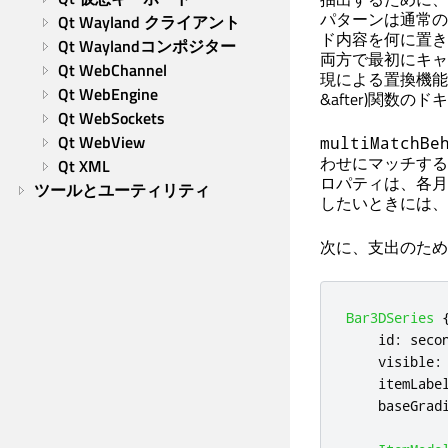
パターンは通常のJ
Qt Wayland クライアント
ド内容を何に置き
Qt Waylandコンポジター
両方で最初にキャ
Qt WebChannel
現による置換機能
Qt WebEngine
&after)関数
Qt WebSockets
Qt WebView
multiMatchBe
わせにマッチする
Qt XML
ロパティは、各月
ツールとユーティリティ
したいときには、
次に、支出のため
Bar3DSeries
id
:
seco
visible
:
itemLabe
baseGrad