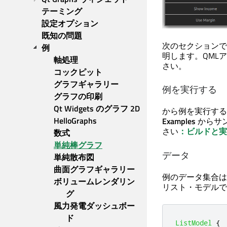
テーミング
設定オプション
既知の問題
次のセクションで
例
明します。QML
軸処理
さい。
コックピット
グラフギャラリー
例を実行する
グラフの印刷
Qt Widgets のグラフ 2D
から例を実行す
HelloGraphs
Examples
からサ
さい
：ビルドと実
数式
単純棒グラフ
データ
単純散布図
曲面グラフギャラリー
例のデータ集合は
ボリュームレンダリン
リスト・モデルで
グ
風力発電ダッシュボー
ド
ListModel
{