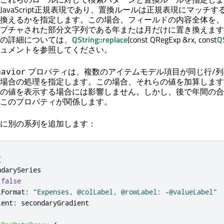
avaScript正規表現であり、置換ルールは正規表現にマッチす
換えるかを指定します。この場合、フィールドの内容全体を、
プチャされた部分文字列である年または月だけに置き換えます
の詳細については、
QString::replace
(const QRegExp &rx, const
Q
のドキュメントを参照してください。
プロパティは、複数のアイテムモデル項目が同じ行/列
havior
場合の処理を指定します。この場合、それらの値を加算します
の値を表示する場合には影響しません。しかし、後で年間の合
このプロパティが関係します。
に別の系列を追加します：
{
ndarySeries
false
lFormat
:
"Expenses, @colLabel, @rowLabel: -@valueLabel"
ient
:
secondaryGradient