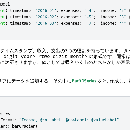
Model
ent
{
timestamp
:
"2016-01"
;
expenses
:
"-4"
;
income
:
"5"
ent
{
timestamp
:
"2016-02"
;
expenses
:
"-5"
;
income
:
"6"
ent
{
timestamp
:
"2016-03"
;
expenses
:
"-7"
;
income
:
"4"
タイムスタンプ、収入、支出の3つの役割を持っています。タ
の形式です。通常
r digit year>-<two digit month>
に対応させますが、値としては収入か支出のどちらかしか表示
ラフにデータを追加する。その中に
Bar3DSeries
を2つ作成し、
{
eries
lFormat
:
"Income, @colLabel, @rowLabel: @valueLabel"
ient
:
barGradient