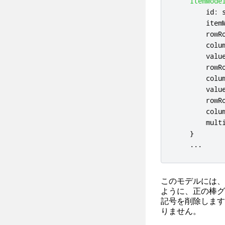
ItemMode
id
:
item
rowR
colu
valu
rowR
colu
valu
rowR
colu
mult
}
...
このモデルには、
ように、正の棒グ
記号を削除します
りません。