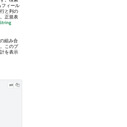
るフィール
行と列の
。正規表
String
の組み合
。このプ
計を表示