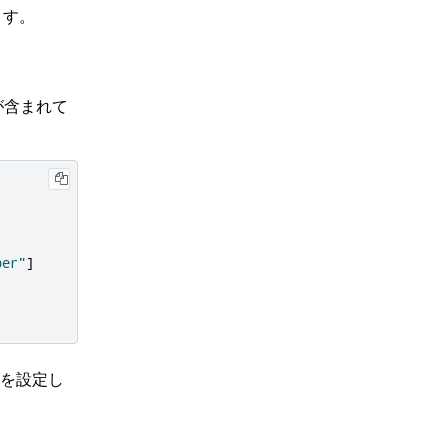
ます。
が含まれて
ber"
]
を設定し