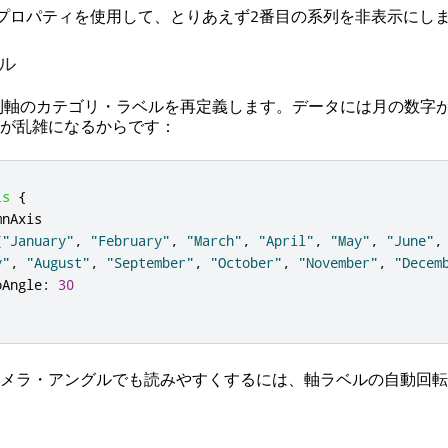
プロパティを使用して、とりあえず2番目の系列を非表示にし
ル
列軸のカテゴリ・ラベルを再定義します。データには月の数字
が乱雑になるからです：
is
{
mnAxis
[
"January"
,
"February"
,
"March"
,
"April"
,
"May"
,
"June"
,
y"
,
"August"
,
"September"
,
"October"
,
"November"
,
"Decem
oAngle
:
30
メラ・アングルでも読みやすくするには、軸ラベルの自動回転