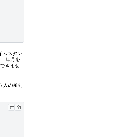
}
}
}
イムスタン
は、年月を
できませ
収入の系列