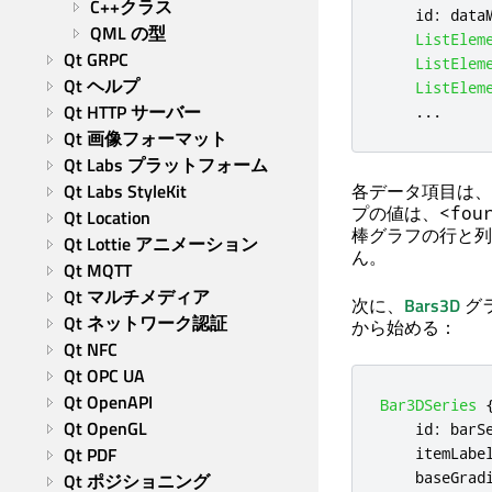
C++クラス
id
:
data
QML の型
ListElem
Qt GRPC
ListElem
Qt ヘルプ
ListElem
Qt HTTP サーバー
...
Qt 画像フォーマット
Qt Labs プラットフォーム
Qt Labs StyleKit
各データ項目は、
プの値は、
<fou
Qt Location
棒グラフの行と列
Qt Lottie アニメーション
ん。
Qt MQTT
Qt マルチメディア
次に、
Bars3D
グ
Qt ネットワーク認証
から始める：
Qt NFC
Qt OPC UA
Qt OpenAPI
Bar3DSeries
Qt OpenGL
id
:
barS
Qt PDF
itemLabe
baseGrad
Qt ポジショニング