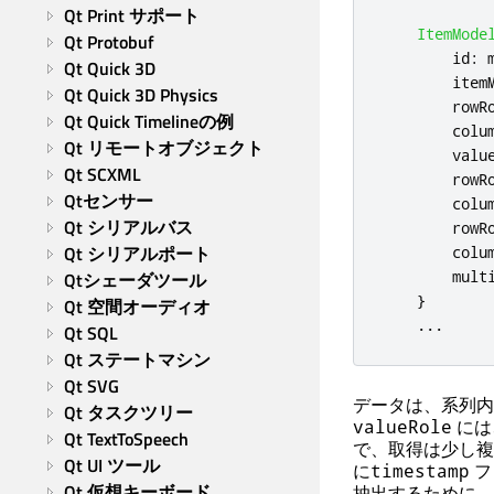
Qt Print サポート
ItemMode
Qt Protobuf
id
:
Qt Quick 3D
item
Qt Quick 3D Physics
rowR
Qt Quick Timelineの例
colu
Qt リモートオブジェクト
valu
Qt SCXML
rowR
Qtセンサー
colu
Qt シリアルバス
rowR
Qt シリアルポート
colu
mult
Qtシェーダツール
}
Qt 空間オーディオ
...
Qt SQL
Qt ステートマシン
Qt SVG
データは、系列内
Qt タスクツリー
には
valueRole
Qt TextToSpeech
で、取得は少し複
Qt UI ツール
に
フ
timestamp
Qt 仮想キーボード
抽出するために、