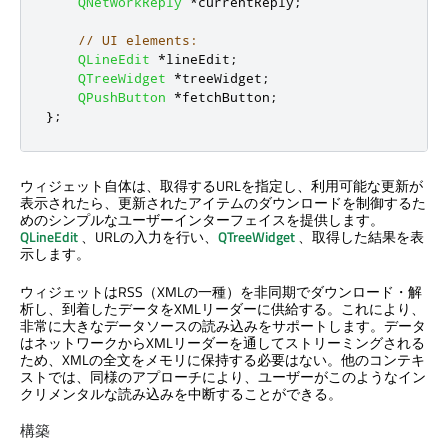
QNetworkReply
*
currentReply
;
// UI elements:
QLineEdit
*
lineEdit
;
QTreeWidget
*
treeWidget
;
QPushButton
*
fetchButton
;
};
ウィジェット自体は、取得するURLを指定し、利用可能な更新が
表示されたら、更新されたアイテムのダウンロードを制御するた
めのシンプルなユーザーインターフェイスを提供します。
QLineEdit
、URLの入力を行い、
QTreeWidget
、取得した結果を表
示します。
ウィジェットはRSS（XMLの一種）を非同期でダウンロード・解
析し、到着したデータをXMLリーダーに供給する。これにより、
非常に大きなデータソースの読み込みをサポートします。データ
はネットワークからXMLリーダーを通してストリーミングされる
ため、XMLの全文をメモリに保持する必要はない。他のコンテキ
ストでは、同様のアプローチにより、ユーザーがこのようなイン
クリメンタルな読み込みを中断することができる。
構築