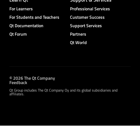
For Learners
Professional Services
For Students and Teachers
Customer Success
Qt Documentation
Support Services
Qt Forum
Partners
Qt World
© 2026 The Qt Company
Feedback
Qt Group includes The Qt Company Oy and its global subsidiaries and
affiliates.