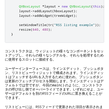
QVBoxLayout
*
layout 
=
new
QVBoxLayout
(
this
);
    layout
-
>
addLayout
(
hboxLayout
);
    layout
-
>
addWidget
(
treeWidget
);
    setWindowTitle
(
tr
(
"RSS listing example"
));
    resize
(
640
,
480
);
}
コンストラクタは、ウィジェットの様々なコンポーネントをセッ
トアップし、それらの様々なシグナルを、それらを処理するため
に使用するスロットに接続する。
ユーザーインターフェースは、ラインエディット、プッシュボタ
ン、リストビューウィジェットで構成されます。ラインエディッ
トはフェッチするURLを入力するために使われ、プッシュボタン
は更新のフェッチプロセスを開始します。ラインエディットはデ
フォルトでは空ですが、今回の
のように、コンストラク
main()
タの呼び出し側でオーバーライドできます。いずれにせよ、ユー
ザーはデフォルトを別のRSSフィードのURLに置き換えることが
できます。
リストビューには、RSSフィードで更新された項目が表示されま