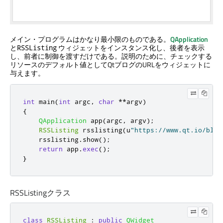
メイン・プログラムはかなり最小限のものである。
QApplication
と
ウィジェットをインスタンス化し、後者を表示
RSSListing
し、前者に制御を渡すだけである。説明のために、チェックする
リソースのデフォルト値としてQtブログのURLをウィジェットに
与えます。
int
 main
(
int
 argc
,
char
*
*
argv
)
{
QApplication
 app
(
argc
,
 argv
);
RSSListing
 rsslisting
(
u
"https://www.qt.io/blog
    rsslisting
.
show
();
return
 app
.
exec
();
}
RSSListingクラス
class
RSSListing
:
public
QWidget