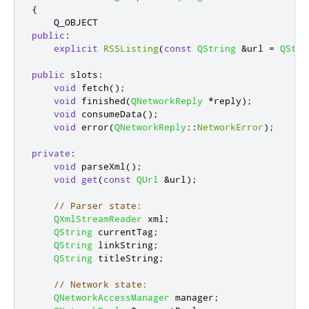
{
public
:
explicit
RSSListing
(
const
QString
&
url 
=
QStri
public
slots
:
void
 fetch
();
void
 finished
(
QNetworkReply
*
reply
);
void
 consumeData
();
void
 error
(
QNetworkReply
::
NetworkError
);
private
:
void
 parseXml
();
void
get
(
const
QUrl
&
url
);
// Parser state:
QXmlStreamReader
 xml
;
QString
 currentTag
;
QString
 linkString
;
QString
 titleString
;
// Network state:
QNetworkAccessManager
 manager
;