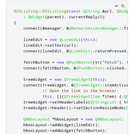
RSSListing
::
RSSListing
(
const
QString
&
url
,
QWidget
:
QWidget
(
parent
)
,
 currentReply
(
0
)
{
    connect
(
&
manager
,
&
QNetworkAccessManager
::
fini
    lineEdit 
=
new
QLineEdit
(
this
);
    lineEdit
-
>
setText
(
url
);
    connect
(
lineEdit
,
&
QLineEdit
::
returnPressed
,
t
    fetchButton 
=
new
QPushButton
(
tr
(
"Fetch"
)
,
thi
    connect
(
fetchButton
,
&
QPushButton
::
clicked
,
th
    treeWidget 
=
new
QTreeWidget
(
this
);
    connect
(
treeWidget
,
&
QTreeWidget
::
itemActivate
// Open the link in the browser:
this
,
[
]
(
QTreeWidgetItem
*
item
)
{
QDes
    treeWidget
-
>
setHeaderLabels
(
QStringList
{
 tr
(
"
    treeWidget
-
>
header
()
-
>
setSectionResizeMode
(
QHe
QHBoxLayout
*
hboxLayout 
=
new
QHBoxLayout
;
    hboxLayout
-
>
addWidget
(
lineEdit
);
    hboxLayout
-
>
addWidget
(
fetchButton
);