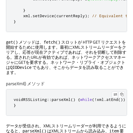
}
    xml
.
setDevice
(
currentReply
);
// Equivalent to 
}
メソッドは、
スロットが HTTP GET リクエストを
get()
fetch()
開始するために使用します。最初にXMLストリームリーダーをク
リアし、応答が現在アクティブであれば、それを切断して削除す
る。渡されたURLが有効であれば、ネットワークアクセスマネー
ジャにGETを要求する。ネットワーク・リプライ・オブジェクト
は
でもあり、そこからデータを読み取ることができ
QIODevice
ます。
parseXml() メソッド
void
RSSListing
::
parseXml
()
{
while
(
!
xml
.
atEnd
())
{
 
}
データが受信され、XMLストリームリーダーが利用できるように
なると、
はXMLストリームから読み込み、
要
parseXml()
item