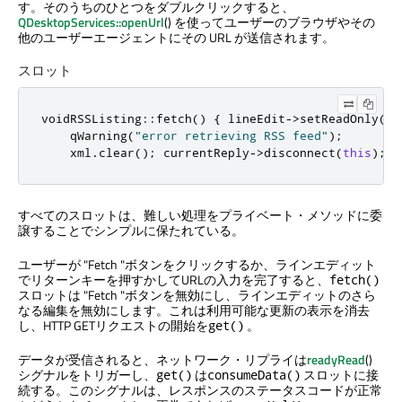
す。そのうちのひとつをダブルクリックすると、
QDesktopServices::openUrl
() を使ってユーザーのブラウザやその
他のユーザーエージェントにその URL が送信されます。
スロット
void
RSSListing
::
fetch
()
{
 lineEdit
->
setReadOnly
(
tr
qWarning
(
"error retrieving RSS feed"
);
    xml
.
clear
();
 currentReply
->
disconnect
(
this
);
 c
すべてのスロットは、難しい処理をプライベート・メソッドに委
譲することでシンプルに保たれている。
ユーザーが "Fetch "ボタンをクリックするか、ラインエディット
でリターンキーを押すかしてURLの入力を完了すると、
fetch()
スロットは "Fetch "ボタンを無効にし、ラインエディットのさら
なる編集を無効にします。これは利用可能な更新の表示を消去
し、HTTP GETリクエストの開始を
。
get()
データが受信されると、ネットワーク・リプライは
readyRead
()
シグナルをトリガーし、
は
スロットに接
get()
consumeData()
続する。このシグナルは、レスポンスのステータスコードが正常