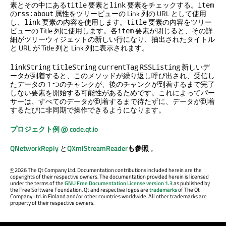
素とその中にある
要素と
要素をチェックする。
title
link
item
の
属性をツリービューの Link 列の URL として使用
rss:about
し、
要素の内容を使用します。
要素の内容をツリー
link
title
ビューの Title 列に使用します。各
要素が閉じると、その詳
item
細がツリーウィジェットの新しい行になり、抽出されたタイトル
と URL が Title 列と Link 列に表示されます。
新しいデ
linkString
titleString
currentTag
RSSListing
ータが到着すると、このメソッドが繰り返し呼び出され、受信し
たデータの 1 つのチャンクが、後のチャンクが到着するまで完了
しない要素を開始する可能性があるためです。これによってパー
サーは、すべてのデータが到着するまで待たずに、データが到着
するたびに非同期で操作できるようになります。
プロジェクト例 @ code.qt.io
QNetworkReply
と
QXmlStreamReader
も参照
。
©
2026 The Qt Company Ltd. Documentation contributions included herein are the
copyrights of their respective owners. The documentation provided herein is licensed
under the terms of the
GNU Free Documentation License version 1.3
as published by
the Free Software Foundation. Qt and respective logos are
trademarks
of The Qt
Company Ltd. in Finland and/or other countries worldwide. All other trademarks are
property of their respective owners.