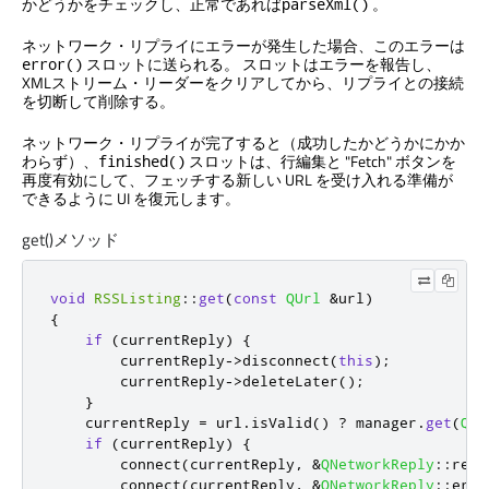
かどうかをチェックし、正常であれば
。
parseXml()
ネットワーク・リプライにエラーが発生した場合、このエラーは
スロットに送られる。 スロットはエラーを報告し、
error()
XMLストリーム・リーダーをクリアしてから、リプライとの接続
を切断して削除する。
ネットワーク・リプライが完了すると（成功したかどうかにかか
わらず）、
スロットは、行編集と "Fetch" ボタンを
finished()
再度有効にして、フェッチする新しい URL を受け入れる準備が
できるように UI を復元します。
get()メソッド
void
RSSListing
::
get
(
const
QUrl
&
url
)
{
if
(
currentReply
)
{
        currentReply
-
>
disconnect
(
this
);
        currentReply
-
>
deleteLater
();
}
    currentReply 
=
 url
.
isValid
()
?
 manager
.
get
(
QNe
if
(
currentReply
)
{
        connect
(
currentReply
,
&
QNetworkReply
::
read
        connect
(
currentReply
,
&
QNetworkReply
::
erro