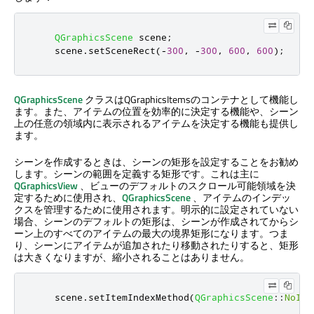
QGraphicsScene
 scene
;
    scene
.
setSceneRect
(
-
300
,
-
300
,
600
,
600
);
QGraphicsScene
クラスはQGraphicsItemsのコンテナとして機能し
ます。また、アイテムの位置を効率的に決定する機能や、シーン
上の任意の領域内に表示されるアイテムを決定する機能も提供し
ます。
シーンを作成するときは、シーンの矩形を設定することをお勧め
します。シーンの範囲を定義する矩形です。これは主に
QGraphicsView
、ビューのデフォルトのスクロール可能領域を決
定するために使用され、
QGraphicsScene
、アイテムのインデッ
クスを管理するために使用されます。明示的に設定されていない
場合、シーンのデフォルトの矩形は、シーンが作成されてからシ
ーン上のすべてのアイテムの最大の境界矩形になります。つま
り、シーンにアイテムが追加されたり移動されたりすると、矩形
は大きくなりますが、縮小されることはありません。
    scene
.
setItemIndexMethod
(
QGraphicsScene
::
NoInd