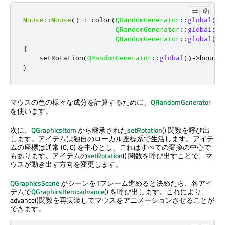
Mouse
::
Mouse
()
:
 color
(
QRandomGenerator
::
global
()
-
QRandomGenerator
::
global
()
-
QRandomGenerator
::
global
()
-
{
    setRotation
(
QRandomGenerator
::
global
()
-
>
bounde
}
マウスの色の様々な成分を計算するために、
QRandomGenerator
を使います。
次に、
QGraphicsItem
から継承された
setRotation
() 関数を呼び出
します。アイテムは独自のローカル座標系で生活します。アイテ
ムの座標は通常 (0, 0) を中心とし、これはすべての変換の中心で
もあります。アイテムの
setRotation
() 関数を呼び出すことで、マ
ウスが動き出す方向を変更します。
QGraphicsScene
がシーンを1フレーム進めると決めたら、各アイ
テムで
QGraphicsItem::advance
() を呼び出します。これにより、
advance()関数を再実装してマウスをアニメーションさせることが
できます。