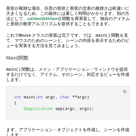
形状が複雑な場合、任意の形状と形状の交差の複雑さは桁違いに
大きくなるため、この操作には著しく時間がかかります。別の方
法として、
collidesWithItem
() 関数を再実装して、独自のアイテム
と形状の衝突アルゴリズムを提供することもできます。
これで
クラスの実装は完了です。では、
関数を見
Mouse
main()
て、マウスのためのシーンと、シーンの内容を表示するためのビ
ューを実装する方法を見てみましょう。
Main()関数
関数は、メイン・アプリケーション・ウィンドウを提供
main()
するだけでなく、アイテム、そのシーン、対応するビューを作成
します。
int
 main
(
int
 argc
,
char
*
*
argv
)
{
QApplication
 app
(
argc
,
 argv
);
まず、アプリケーション・オブジェクトを作成し、シーンを作成
します：