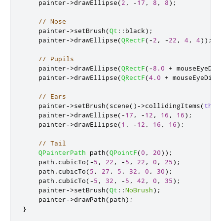
    painter
-
>
drawEllipse
(
2
,
-
17
,
8
,
8
);
// Nose
    painter
-
>
setBrush
(
Qt
::
black
);
    painter
-
>
drawEllipse
(
QRectF
(
-
2
,
-
22
,
4
,
4
));
// Pupils
    painter
-
>
drawEllipse
(
QRectF
(
-
8.0
+
 mouseEyeDir
    painter
-
>
drawEllipse
(
QRectF
(
4.0
+
 mouseEyeDire
// Ears
    painter
-
>
setBrush
(
scene
()
-
>
collidingItems
(
this
    painter
-
>
drawEllipse
(
-
17
,
-
12
,
16
,
16
);
    painter
-
>
drawEllipse
(
1
,
-
12
,
16
,
16
);
// Tail
QPainterPath
 path
(
QPointF
(
0
,
20
));
    path
.
cubicTo
(
-
5
,
22
,
-
5
,
22
,
0
,
25
);
    path
.
cubicTo
(
5
,
27
,
5
,
32
,
0
,
30
);
    path
.
cubicTo
(
-
5
,
32
,
-
5
,
42
,
0
,
35
);
    painter
-
>
setBrush
(
Qt
::
NoBrush
);
    painter
-
>
drawPath
(
path
);
}