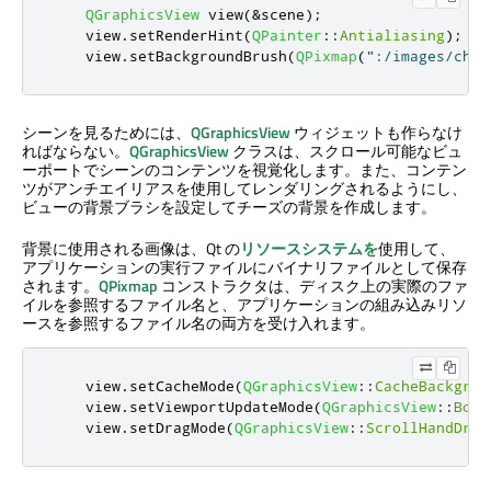
QGraphicsView
 view
(
&
scene
);
    view
.
setRenderHint
(
QPainter
::
Antialiasing
);
    view
.
setBackgroundBrush
(
QPixmap
(
":/images/chee
シーンを見るためには、
QGraphicsView
ウィジェットも作らなけ
ればならない。
QGraphicsView
クラスは、スクロール可能なビュ
ーポートでシーンのコンテンツを視覚化します。また、コンテン
ツがアンチエイリアスを使用してレンダリングされるようにし、
ビューの背景ブラシを設定してチーズの背景を作成します。
背景に使用される画像は、Qt の
リソースシステムを
使用して、
アプリケーションの実行ファイルにバイナリファイルとして保存
されます。
QPixmap
コンストラクタは、ディスク上の実際のファ
イルを参照するファイル名と、アプリケーションの組み込みリソ
ースを参照するファイル名の両方を受け入れます。
    view
.
setCacheMode
(
QGraphicsView
::
CacheBackgrou
    view
.
setViewportUpdateMode
(
QGraphicsView
::
Boun
    view
.
setDragMode
(
QGraphicsView
::
ScrollHandDrag