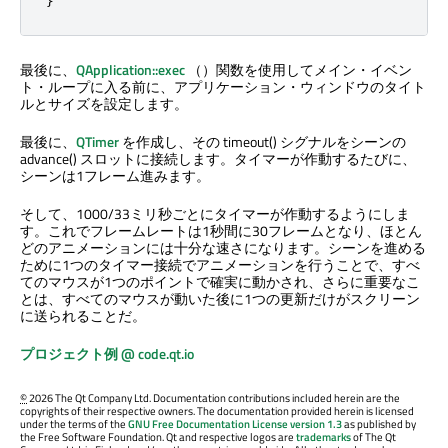
最後に、
QApplication::exec
（）関数を使用してメイン・イベン
ト・ループに入る前に、アプリケーション・ウィンドウのタイト
ルとサイズを設定します。
最後に、
QTimer
を作成し、その timeout() シグナルをシーンの
advance() スロットに接続します。タイマーが作動するたびに、
シーンは1フレーム進みます。
そして、1000/33ミリ秒ごとにタイマーが作動するようにしま
す。これでフレームレートは1秒間に30フレームとなり、ほとん
どのアニメーションには十分な速さになります。シーンを進める
ために1つのタイマー接続でアニメーションを行うことで、すべ
てのマウスが1つのポイントで確実に動かされ、さらに重要なこ
とは、すべてのマウスが動いた後に1つの更新だけがスクリーン
に送られることだ。
プロジェクト例 @ code.qt.io
©
2026 The Qt Company Ltd. Documentation contributions included herein are the
copyrights of their respective owners. The documentation provided herein is licensed
under the terms of the
GNU Free Documentation License version 1.3
as published by
the Free Software Foundation. Qt and respective logos are
trademarks
of The Qt