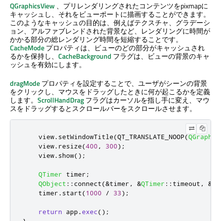
QGraphicsView
、プリレンダリングされたコンテンツをpixmapに
キャッシュし、それをビューポートに描画することができます。
このようなキャッシュの目的は、例えばテクスチャ、グラデーシ
ョン、アルファブレンドされた背景など、レンダリングに時間が
かかる部分の総レンダリング時間を短縮することです。
CacheMode
プロパティは、ビューのどの部分がキャッシュされ
るかを保持し、
CacheBackground
フラグは、ビューの背景のキャ
ッシュを有効にします。
dragMode
プロパティを設定することで、ユーザがシーンの背景
をクリックし、マウスをドラッグしたときに何が起こるかを定義
します。
ScrollHandDrag
フラグはカーソルを指し手に変え、マウ
スをドラッグするとスクロールバーをスクロールさせます。
    view
.
setWindowTitle
(
QT_TRANSLATE_NOOP
(
QGraphic
    view
.
resize
(
400
,
300
);
    view
.
show
();
QTimer
 timer
;
QObject
::
connect
(
&
timer
,
&
QTimer
::
timeout
,
&
sc
    timer
.
start
(
1000
/
33
);
return
 app
.
exec
();
}