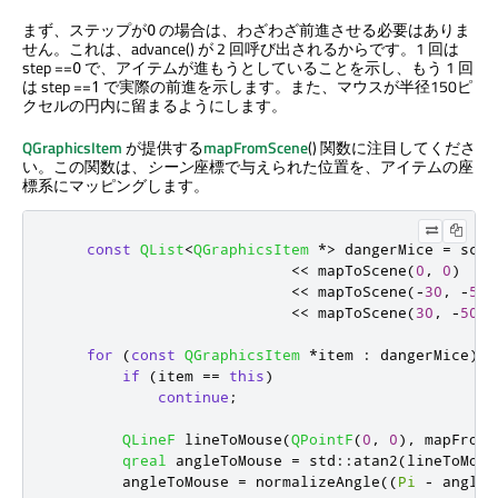
まず、ステップが
の場合は、わざわざ前進させる必要はありま
0
せん。これは、advance() が 2 回呼び出されるからです。1 回は
step ==
で、アイテムが進もうとしていることを示し、もう 1 回
0
は step ==
で実際の前進を示します。また、マウスが半径150ピ
1
クセルの円内に留まるようにします。
QGraphicsItem
が提供する
mapFromScene
() 関数に注目してくださ
い。この関数は、
シーン
座標で与えられた位置を、アイテムの座
標系にマッピングします。
const
QList
<
QGraphicsItem
*
>
 dangerMice 
=
 scen
<
<
 mapToScene
(
0
,
0
)
<
<
 mapToScene
(
-
30
,
-
50
)
<
<
 mapToScene
(
30
,
-
50
))
for
(
const
QGraphicsItem
*
item 
:
 dangerMice
)
{
if
(
item 
=
=
this
)
continue
;
QLineF
 lineToMouse
(
QPointF
(
0
,
0
)
,
 mapFromI
qreal
 angleToMouse 
=
 std
::
atan2
(
lineToMous
        angleToMouse 
=
 normalizeAngle
((
Pi
-
 angleT