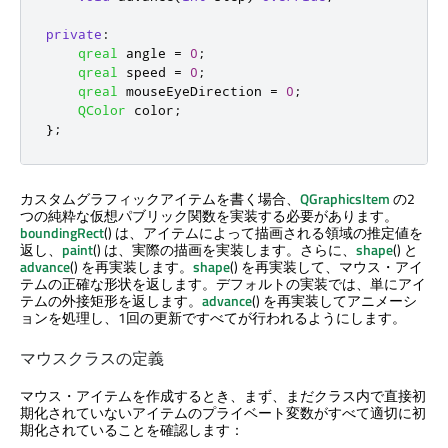
private
:
qreal
 angle 
=
0
;
qreal
 speed 
=
0
;
qreal
 mouseEyeDirection 
=
0
;
QColor
 color
;
};
カスタムグラフィックアイテムを書く場合、
QGraphicsItem
の2
つの純粋な仮想パブリック関数を実装する必要があります。
boundingRect
() は、アイテムによって描画される領域の推定値を
返し、
paint
() は、実際の描画を実装します。さらに、
shape
() と
advance
() を再実装します。
shape
() を再実装して、マウス・アイ
テムの正確な形状を返します。デフォルトの実装では、単にアイ
テムの外接矩形を返します。
advance
() を再実装してアニメーシ
ョンを処理し、1回の更新ですべてが行われるようにします。
マウスクラスの定義
マウス・アイテムを作成するとき、まず、まだクラス内で直接初
期化されていないアイテムのプライベート変数がすべて適切に初
期化されていることを確認します：