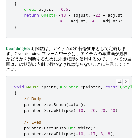
{
qreal
 adjust 
=
0.5
;
return
QRectF
(
-
18
-
 adjust
,
-
22
-
 adjust
,
36
+
 adjust
,
60
+
 adjust
);
}
boundingRect
() 関数は、アイテムの外枠を矩形として定義しま
す。Graphics View フレームワークは、アイテムの再描画が必要
かどうかを判断するために外接矩形を使用するので、すべての描
画はこの矩形の内側で行わなければならないことに注意してくだ
さい。
void
Mouse
::
paint
(
QPainter
*
painter
,
const
QStyleO
{
// Body
    painter
-
>
setBrush
(
color
);
    painter
-
>
drawEllipse
(
-
10
,
-
20
,
20
,
40
);
// Eyes
    painter
-
>
setBrush
(
Qt
::
white
);
    painter
-
>
drawEllipse
(
-
10
,
-
17
,
8
,
8
);