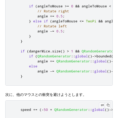
if
(
angleToMouse 
>
=
0
&
&
 angleToMouse 
<
Pi
// Rotate right
            angle 
+
=
0.5
;
}
else
if
(
angleToMouse 
<
=
TwoPi
&
&
 angleT
// Rotate left
            angle 
-
=
0.5
;
}
}
if
(
dangerMice
.
size
()
>
1
&
&
QRandomGenerator
:
if
(
QRandomGenerator
::
global
()
-
>
bounded
(
1
)
            angle 
+
=
QRandomGenerator
::
global
()
-
>
b
else
            angle 
-
=
QRandomGenerator
::
global
()
-
>
b
}
次に、他のマウスとの衝突を避けようとします。
    speed 
+
=
(
-
50
+
QRandomGenerator
::
global
()
-
>
bo