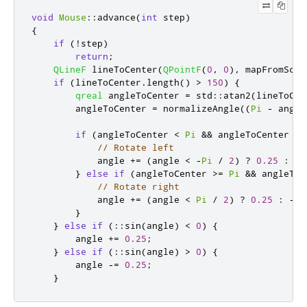
void
Mouse
::
advance
(
int
 step
)
{
if
(
!
step
)
return
;
QLineF
 lineToCenter
(
QPointF
(
0
,
0
)
,
 mapFromScen
if
(
lineToCenter
.
length
()
>
150
)
{
qreal
 angleToCenter 
=
 std
::
atan2
(
lineToCen
        angleToCenter 
=
 normalizeAngle
((
Pi
-
 angle
if
(
angleToCenter 
<
Pi
&
&
 angleToCenter 
>
// Rotate left
            angle 
+
=
(
angle 
<
-
Pi
/
2
)
?
0.25
:
-
0
}
else
if
(
angleToCenter 
>
=
Pi
&
&
 angleToC
// Rotate right
            angle 
+
=
(
angle 
<
Pi
/
2
)
?
0.25
:
-
0.
}
}
else
if
(
::
sin
(
angle
)
<
0
)
{
        angle 
+
=
0.25
;
}
else
if
(
::
sin
(
angle
)
>
0
)
{
        angle 
-
=
0.25
;
}