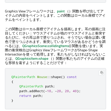
Graphics Viewフレームワークは、
paint
（）関数を呼び出してア
イテムの内容をペイントします。この関数はローカル座標でアイ
テムをペイントします。
この関数はローカル座標でアイテムを描画します。耳の描画に注
目してください：マウスアイテムが他のマウスアイテムと衝突す
るたびに、その耳は赤で塗りつぶされ、そうでない場合は濃い黄
色で塗りつぶされます。衝突しているマウスがあるかどうかを調
べるには、
QGraphicsScene::collidingItems
() 関数を使います。実
際の衝突検出はGraphics ViewフレームワークがShape-Shape
Intersectionを使って処理します。私たちがしなければならないこ
とは、
QGraphicsItem::shape
（）関数が私たちのアイテムの正確
な形状を返すようにすることだけです：
QPainterPath
Mouse
::
shape
()
const
{
QPainterPath
 path
;
    path
.
addRect
(
-
10
,
-
20
,
20
,
40
);
return
 path
;
}