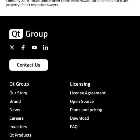
Company Ltd. in Finland and/or other countries worldwide. All other trademarks are
property of their respective owners.
Contact Us
Qt Group
Licensing
Our Story
License Agreement
Brand
Open Source
News
Plans and pricing
Careers
Download
Investors
FAQ
Qt Products