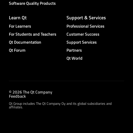
Software Quality Products
Learn Qt
Support & Services
For Learners
Professional Services
For Students and Teachers
Customer Success
Qt Documentation
Support Services
Qt Forum
Partners
Qt World
© 2026 The Qt Company
Feedback
Qt Group includes The Qt Company Oy and its global subsidiaries and
affiliates.