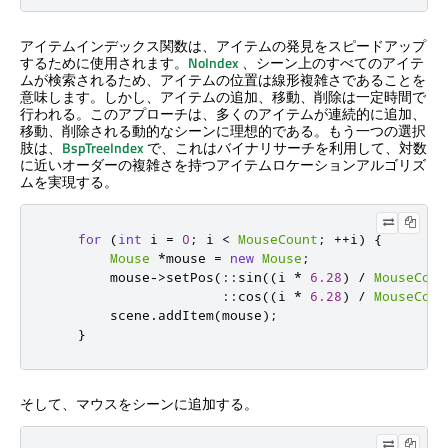
アイテムインデックス関数は、アイテムの発見をスピードアップ
するために使用されます。
NoIndex
、シーン上のすべてのアイテ
ムが検索されるため、アイテムの位置は線形複雑さであることを
意味します。しかし、アイテムの追加、移動、削除は一定時間で
行われる。このアプローチは、多くのアイテムが連続的に追加、
移動、削除される動的なシーンに理想的である。もう一つの選択
肢は、
BspTreeIndex
で、これはバイナリサーチを利用して、対数
に近いオーダーの複雑さを持つアイテムロケーションアルゴリズ
ムを実現する。
for
(
int
 i 
=
0
;
 i 
<
MouseCount
;
+
+
i
)
{
Mouse
*
mouse 
=
new
Mouse
;
        mouse
-
>
setPos
(
::
sin
((
i 
*
6.28
)
/
MouseCoun
::
cos
((
i 
*
6.28
)
/
MouseCoun
        scene
.
addItem
(
mouse
);
}
そして、マウスをシーンに追加する。