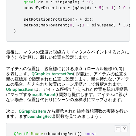
qreal
 dx 
=
::
sin
(
angle
)
*
10
;
    mouseEyeDirection 
=
(
qAbs
(
dx 
/
5
)
<
1
)
?
0
:
 d
    setRotation
(
rotation
()
+
 dx
);
    setPos
(
mapToParent
(
0
,
-
(
3
+
 sin
(
speed
)
*
3
)));
}
最後に、マウスの速度と視線方向（マウスをペイントするときに
使う）を計算し、新しい位置を設定します。
アイテムの位置は、親座標における原点（ローカル座標 (0, 0)）
を表します。
QGraphicsItem::setPos
() 関数は、アイテムの位置を
親の座標系で指定された位置に設定します。親を持たないアイテ
ムの場合、与えられた位置はシーン座標として解釈されます。
QGraphicsItem
は、アイテム座標で与えられた位置を親の座標系
にマップする
mapToParent
() 関数も提供します。アイテムに親が
ない場合、位置は代わりにシーンの座標系にマップされます。
次に、
QGraphicsItem
から継承された純粋仮想関数の実装を行い
ます。まず
boundingRect
() 関数を見てみましょう：
QRectF
Mouse
::
boundingRect
()
const