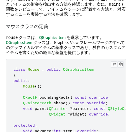
とアイテムの衝突を検出する方法を確認します。次に、
main()
関数をレビューして、アイテムをシーンに配置する方法と、対応
するビューを実装する方法を確認します。
マウスクラスの定義
クラスは、
QGraphicsItem
を継承しています。
mouse
QGraphicsItem
クラスは、Graphics View フレームワークのすべて
のグラフィカルアイテムの基本クラスであり、独自のカスタムア
イテムを書くための軽量な基盤を提供します。
class
Mouse
:
public
QGraphicsItem
{
public
:
Mouse
();
QRectF
 boundingRect
()
const
override
;
QPainterPath
 shape
()
const
override
;
void
 paint
(
QPainter
*
painter
,
const
QStyleOpti
QWidget
*
widget
)
override
;
protected
:
void
 advance
(
int
 step
)
override
;