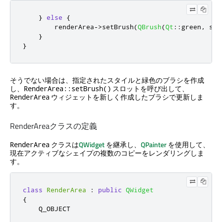
}
else
{
        renderArea
-
>
setBrush
(
QBrush
(
Qt
::
green
,
 sty
}
}
そうでない場合は、指定されたスタイルと緑色のブラシを作成
し、
スロットを呼び出して、
RenderArea::setBrush()
ウィジェットを新しく作成したブラシで更新しま
RenderArea
す。
RenderAreaクラスの定義
クラスは
QWidget
を継承し、
QPainter
を使用して、
RenderArea
現在アクティブなシェイプの複数のコピーをレンダリングしま
す。
class
RenderArea
:
public
QWidget
{
    Q_OBJECT
