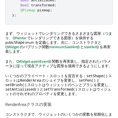
bool
 transformed
;
QPixmap
 pixmap
;
};
まず、ウィジェットでレンダリングできるさまざまな図形（つま
り、
QPainter
でレンダリングできる図形）を保持する
public
enum を定義します。次に、コンストラクタと
Shape
QWidget
のパブリック関数
minimumSizeHint
() と
sizeHint
() を再実
装します。
また、
QWidget::paintEvent
() 関数を再実装し、指定されたパラメ
ータに従って現在アクティブな図形を描画できるようにします。
いくつかのプライベート・スロットを宣言する：
ス
setShape()
ロットは
のシェイプを変更し、
と
RenderArea
setPen()
スロットはウィジェットのペンとブラシを変更し、
setBrush()
と
スロットはウィジェ
setAntialiased()
setTransformed()
ットのそれぞれのプロパティを変更します。
RenderAreaクラスの実装
コンストラクタで、ウィジェットのいくつかの変数を初期化しま