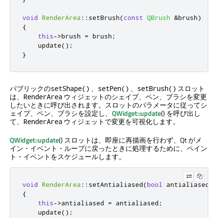
void
RenderArea
::
setBrush
(
const
QBrush
&
brush
)
{
this
-
>
brush 
=
 brush
;
    update
();
}
パブリックの
、
、
スロット
setShape()
setPen()
setBrush()
は、
ウィジェットのシェイプ、ペン、ブラシを変更
RenderArea
したいときに呼び出されます。スロットのパラメータに従ってシ
ェイプ、ペン、ブラシを設定し、
QWidget::update
() を呼び出し
て、
ウィジェットで変更を可視化します。
RenderArea
QWidget::update
() スロットは、即座に再描画を行わず、Qt がメ
イン・イベント・ループに戻ったときに処理するために、ペイン
ト・イベントをスケジュールします。
void
RenderArea
::
setAntialiased
(
bool
 antialiased
)
{
this
-
>
antialiased 
=
 antialiased
;
    update
();