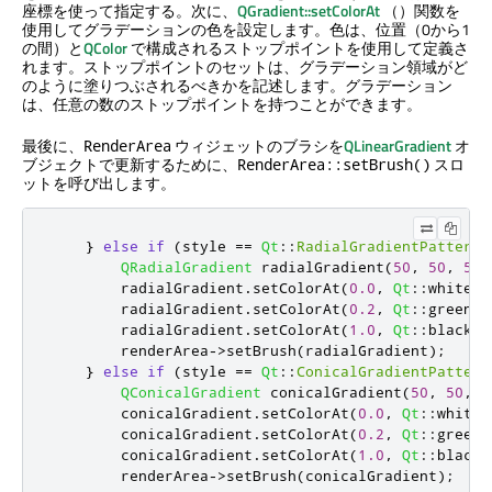
座標を使って指定する。次に、
QGradient::setColorAt
（）関数を
使用してグラデーションの色を設定します。色は、位置（0から1
の間）と
QColor
で構成されるストップポイントを使用して定義さ
れます。ストップポイントのセットは、グラデーション領域がど
のように塗りつぶされるべきかを記述します。グラデーション
は、任意の数のストップポイントを持つことができます。
最後に、
ウィジェットのブラシを
QLinearGradient
オ
RenderArea
ブジェクトで更新するために、
スロ
RenderArea::setBrush()
ットを呼び出します。
}
else
if
(
style 
=
=
Qt
::
RadialGradientPattern
)
QRadialGradient
 radialGradient
(
50
,
50
,
50
,
        radialGradient
.
setColorAt
(
0.0
,
Qt
::
white
);
        radialGradient
.
setColorAt
(
0.2
,
Qt
::
green
);
        radialGradient
.
setColorAt
(
1.0
,
Qt
::
black
);
        renderArea
-
>
setBrush
(
radialGradient
);
}
else
if
(
style 
=
=
Qt
::
ConicalGradientPattern
QConicalGradient
 conicalGradient
(
50
,
50
,
1
        conicalGradient
.
setColorAt
(
0.0
,
Qt
::
white
)
        conicalGradient
.
setColorAt
(
0.2
,
Qt
::
green
)
        conicalGradient
.
setColorAt
(
1.0
,
Qt
::
black
)
        renderArea
-
>
setBrush
(
conicalGradient
);