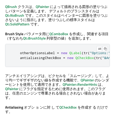
QBrush
クラスは、
QPainter
によって描画される図形の塗りつぶ
しパターンを定義します。 デフォルトのブラシスタイルは
Qt::NoBrush
です。このスタイルはペインターに図形を塗りつぶ
さないように指示します。塗りつぶしの標準スタイルは
Qt::SolidPattern
です。
Brush Style
パラメータ用に
QComboBox
を作成し、関連する項目
（すなわち
Qt::BrushStyle
列挙型の値）を追加します。
    otherOptionsLabel 
=
new
QLabel
(
tr
(
"Options:"
))
    antialiasingCheckBox 
=
new
QCheckBox
(
tr
(
"&Anti
アンチエイリアシングは、ピクセルを「スムージング」して、よ
り均一でギザギザのない線を作成する機能で、
QPainter
のレンダ
ーヒントを使用して適用できます。
QPainter::RenderHints
は、
QPainter
にフラグを指定するために使用されます。このフラグ
は、任意のエンジンで尊重される場合とされない場合がありま
す。
Antialiasing
オプシ ョ ンに対 し て
QCheckBox
を作成す る だけで
す。