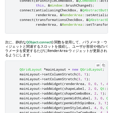
    connect
(
brushStyleComboBox
,
&
QComboBox
::
activa
this
,
&
Window
::
brushChanged
);
    connect
(
antialiasingCheckBox
,
&
QAbstractButton
            renderArea
,
&
RenderArea
::
setAntialiase
    connect
(
transformationsCheckBox
,
&
QAbstractBut
            renderArea
,
&
RenderArea
::
setTransforme
次に、静的な
QObject::connect
() 関数を使用して、パラメータ・ウ
ィジェットと関連するスロットを接続し、ユーザが形状や他のパ
ラメータを変更するたびに
ウィジェットが更新され
RenderArea
るようにします。
QGridLayout
*
mainLayout 
=
new
QGridLayout
;
    mainLayout
-
>
setColumnStretch
(
0
,
1
);
    mainLayout
-
>
setColumnStretch
(
3
,
1
);
    mainLayout
-
>
addWidget
(
renderArea
,
0
,
0
,
1
,
4
);
    mainLayout
-
>
addWidget
(
shapeLabel
,
2
,
0
,
Qt
::
Al
    mainLayout
-
>
addWidget
(
shapeComboBox
,
2
,
1
);
    mainLayout
-
>
addWidget
(
penWidthLabel
,
3
,
0
,
Qt
:
    mainLayout
-
>
addWidget
(
penWidthSpinBox
,
3
,
1
);
    mainLayout
-
>
addWidget
(
penStyleLabel
,
4
,
0
,
Qt
:
    mainLayout
-
>
addWidget
(
penStyleComboBox
,
4
,
1
);