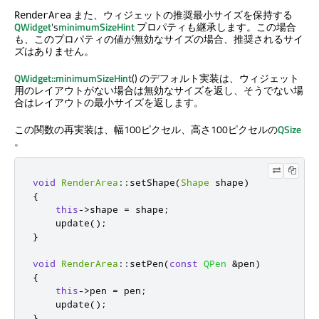
また、ウィジェットの推奨最小サイズを保持する
RenderArea
QWidget
's
minimumSizeHint
プロパティも継承します。この場合
も、このプロパティの値が無効なサイズの場合、推奨されるサイ
ズはありません。
QWidget::minimumSizeHint
() のデフォルト実装は、ウィジェット
用のレイアウトがない場合は無効なサイズを返し、そうでない場
合はレイアウトの最小サイズを返します。
この関数の再実装は、幅100ピクセル、高さ100ピクセルの
QSize
。
void
RenderArea
::
setShape
(
Shape
 shape
)
{
this
-
>
shape 
=
 shape
;
    update
();
}
void
RenderArea
::
setPen
(
const
QPen
&
pen
)
{
this
-
>
pen 
=
 pen
;
    update
();
}