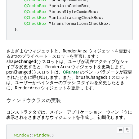
QComboBox
*
penJoinComboBox
;
QComboBox
*
brushStyleComboBox
;
QCheckBox
*
antialiasingCheckBox
;
QCheckBox
*
transformationsCheckBox
;
};
さまざまなウィジェットと、
ウィジェットを更新す
RenderArea
る3つのプライベート・スロットを宣言します：
スロットは、ユーザが現在アクティブなシェ
shapeChanged()
イプを変更すると、
ウィジェットを更新します。
RenderArea
スロットは、
QPainter
のペン・パラメータが変更
penChanged()
されたときに呼び出します。また、
スロット
brushChanged()
は、ユーザーがペインターのブラシ スタイルを変更したとき
に、
ウィジェットを更新します。
RenderArea
ウィンドウクラスの実装
コンストラクタでは、メイン・アプリケーション・ウィンドウに
表示されるさまざまなウィジェットを作成し、初期化します。
Window
::
Window
()