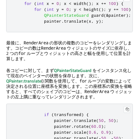
for
(
int
 x 
=
0
;
 x 
<
 width
();
 x 
+
=
100
)
{
for
(
int
 y 
=
0
;
 y 
<
 height
();
 y 
+
=
100
)
{
QPainterStateGuard
 guard
(
&
painter
);
            painter
.
translate
(
x
,
 y
);
最後に、
の形状の複数のコピーをレンダリングしま
RenderArea
す。コピーの数は
ウィジェットのサイズに依存し、
RenderArea
2 つの
ループとウィジェットの高さと幅を使用して位置を計
for
算します。
各コピーに対して、まず
QPainterStateGuard
をインスタンス化し
て現在のペインターの状態を保存します。次に、
QPainter::translate
() 関数を使用して、
ループの変数によって
for
決定される位置に座標系を変換します。この座標系の変換を省略
すると、すべてのシェイプのコピーは、
ウィジェッ
RenderArea
トの左上隅に重なってレンダリングされます。
if
(
transformed
)
{
                painter
.
translate
(
50
,
50
);
                painter
.
rotate
(
60.0
);
                painter
.
scale
(
0.6
,
0.9
);
                painter
.
translate
(
-
50
,
-
50
);