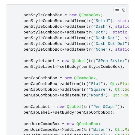
    penStyleComboBox 
=
new
QComboBox
;
    penStyleComboBox
-
>
addItem
(
tr
(
"Solid"
)
,
static_
    penStyleComboBox
-
>
addItem
(
tr
(
"Dash"
)
,
static_c
    penStyleComboBox
-
>
addItem
(
tr
(
"Dot"
)
,
static_ca
    penStyleComboBox
-
>
addItem
(
tr
(
"Dash Dot"
)
,
stat
    penStyleComboBox
-
>
addItem
(
tr
(
"Dash Dot Dot"
)
,
    penStyleComboBox
-
>
addItem
(
tr
(
"None"
)
,
static_c
    penStyleLabel 
=
new
QLabel
(
tr
(
"&Pen Style:"
));
    penStyleLabel
-
>
setBuddy
(
penStyleComboBox
);
    penCapComboBox 
=
new
QComboBox
;
    penCapComboBox
-
>
addItem
(
tr
(
"Flat"
)
,
Qt
::
FlatCa
    penCapComboBox
-
>
addItem
(
tr
(
"Square"
)
,
Qt
::
Squa
    penCapComboBox
-
>
addItem
(
tr
(
"Round"
)
,
Qt
::
Round
    penCapLabel 
=
new
QLabel
(
tr
(
"Pen &Cap:"
));
    penCapLabel
-
>
setBuddy
(
penCapComboBox
);
    penJoinComboBox 
=
new
QComboBox
;
    penJoinComboBox
-
>
addItem
(
tr
(
"Miter"
)
,
Qt
::
Mite