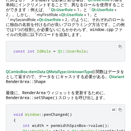
単純にインクリメントすることで、異なるロールを使用すること
ができます：例えば、「
Qt::UserRole
+ 1」と「
Qt::UserRole
+
2」。しかし、「myFirstRole =
Qt::UserRole
+ 1」と
「mySecondRole =
Qt::UserRole
+ 2」のように、それぞれのロール
に独自の名前を付けるのが良いプログラミング方法です。この例
では1つの役割しか必要ないにもかかわらず、
ファ
window.cpp
イルの先頭に以下のコードを追加します。
const
int
IdRole
=
Qt
::
UserRole
;
QComboBox::itemData
QMetaType::UnknownType
() 関数はデータを
として返すので、データを にキャストする必要がある。
QVariant
RenderArea::Shape
最後に、
ウィジェットを更新するために、
RenderArea
スロットを呼び出します。
RenderArea::setShape()
void
Window
::
penChanged
()
{
int
 width 
=
 penWidthSpinBox
-
>
value
();