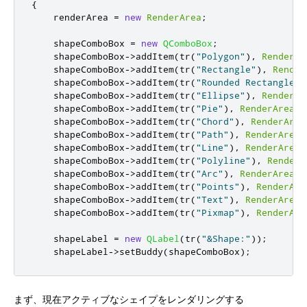
{
    renderArea 
=
new
RenderArea
;
    shapeComboBox 
=
new
QComboBox
;
    shapeComboBox
-
>
addItem
(
tr
(
"Polygon"
)
,
RenderAr
    shapeComboBox
-
>
addItem
(
tr
(
"Rectangle"
)
,
Render
    shapeComboBox
-
>
addItem
(
tr
(
"Rounded Rectangle"
)
    shapeComboBox
-
>
addItem
(
tr
(
"Ellipse"
)
,
RenderAr
    shapeComboBox
-
>
addItem
(
tr
(
"Pie"
)
,
RenderArea
::
    shapeComboBox
-
>
addItem
(
tr
(
"Chord"
)
,
RenderArea
    shapeComboBox
-
>
addItem
(
tr
(
"Path"
)
,
RenderArea
:
    shapeComboBox
-
>
addItem
(
tr
(
"Line"
)
,
RenderArea
:
    shapeComboBox
-
>
addItem
(
tr
(
"Polyline"
)
,
RenderA
    shapeComboBox
-
>
addItem
(
tr
(
"Arc"
)
,
RenderArea
::
    shapeComboBox
-
>
addItem
(
tr
(
"Points"
)
,
RenderAre
    shapeComboBox
-
>
addItem
(
tr
(
"Text"
)
,
RenderArea
:
    shapeComboBox
-
>
addItem
(
tr
(
"Pixmap"
)
,
RenderAre
    shapeLabel 
=
new
QLabel
(
tr
(
"&Shape:"
));
    shapeLabel
-
>
setBuddy
(
shapeComboBox
);
まず、現在アクティブなシェイプをレンダリングする