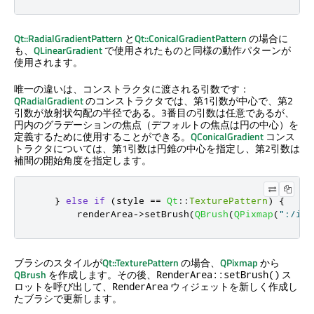
Qt::RadialGradientPattern
と
Qt::ConicalGradientPattern
の場合に
も、
QLinearGradient
で使用されたものと同様の動作パターンが
使用されます。
唯一の違いは、コンストラクタに渡される引数です：
QRadialGradient
のコンストラクタでは、第1引数が中心で、第2
引数が放射状勾配の半径である。3番目の引数は任意であるが、
円内のグラデーションの焦点（デフォルトの焦点は円の中心）を
定義するために使用することができる。
QConicalGradient
コンス
トラクタについては、第1引数は円錐の中心を指定し、第2引数は
補間の開始角度を指定します。
}
else
if
(
style 
=
=
Qt
::
TexturePattern
)
{
        renderArea
-
>
setBrush
(
QBrush
(
QPixmap
(
":/ima
ブラシのスタイルが
Qt::TexturePattern
の場合、
QPixmap
から
QBrush
を作成します。その後、
ス
RenderArea::setBrush()
ロットを呼び出して、
ウィジェットを新しく作成し
RenderArea
たブラシで更新します。