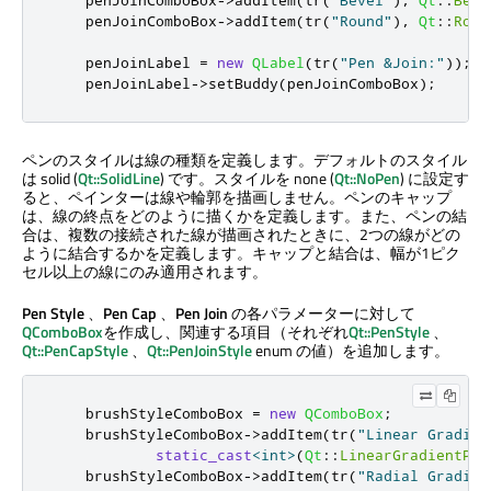
    penJoinComboBox
-
>
addItem
(
tr
(
"Bevel"
)
,
Qt
::
Beve
    penJoinComboBox
-
>
addItem
(
tr
(
"Round"
)
,
Qt
::
Roun
    penJoinLabel 
=
new
QLabel
(
tr
(
"Pen &Join:"
));
    penJoinLabel
-
>
setBuddy
(
penJoinComboBox
);
ペンのスタイルは線の種類を定義します。デフォルトのスタイル
は solid (
Qt::SolidLine
) です。スタイルを none (
Qt::NoPen
) に設定す
ると、ペインターは線や輪郭を描画しません。ペンのキャップ
は、線の終点をどのように描くかを定義します。また、ペンの結
合は、複数の接続された線が描画されたときに、2つの線がどの
ように結合するかを定義します。キャップと結合は、幅が1ピク
セル以上の線にのみ適用されます。
Pen Style
、
Pen Cap
、
Pen Join
の各パラメーターに対して
QComboBox
を作成し、関連する項目（それぞれ
Qt::PenStyle
、
Qt::PenCapStyle
、
Qt::PenJoinStyle
enum の値）を追加します。
    brushStyleComboBox 
=
new
QComboBox
;
    brushStyleComboBox
-
>
addItem
(
tr
(
"Linear Gradien
static_cast
<
int
>
(
Qt
::
LinearGradientPat
    brushStyleComboBox
-
>
addItem
(
tr
(
"Radial Gradien