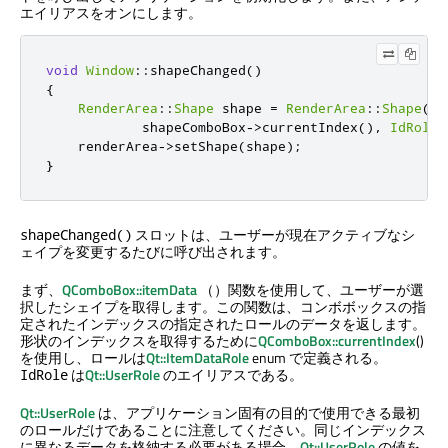
エイリアスをオンにします。
void
Window
::
shapeChanged
()
{
RenderArea
::
Shape
 shape 
=
RenderArea
::
Shape
(
sh
            shapeComboBox
-
>
currentIndex
()
,
IdRole
)
    renderArea
-
>
setShape
(
shape
);
}
スロットは、ユーザーが現在アクティブなシ
shapeChanged()
ェイプを変更するたびに呼び出されます。
まず、
QComboBox::itemData
（）関数を使用して、ユーザーが選
択したシェイプを取得します。この関数は、コンボボックスの指
定されたインデックスの指定されたロールのデータを返します。
形状のインデックスを取得するために
QComboBox::currentIndex
()
を使用し、ロールは
Qt::ItemDataRole
enum で定義される。
は
Qt::UserRole
のエイリアスである。
IdRole
Qt::UserRole
は、アプリケーション固有の目的で使用できる最初
のロールだけであることに注意してください。同じインデックス
に異なるデータを格納する必要がある場合、
Qt::UserRole
の値を