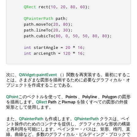
QRect
 rect
(
10
,
20
,
80
,
60
);
QPainterPath
 path
;
    path
.
moveTo
(
20
,
80
);
    path
.
lineTo
(
20
,
30
);
    path
.
cubicTo
(
80
,
0
,
50
,
50
,
80
,
80
);
int
 startAngle 
=
20
*
16
;
int
 arcLength 
=
120
*
16
;
次に、
QWidget::paintEvent
（）関数を再実装する。最初にするこ
とは、さまざまな図形を描画するために必要なグラフィカル・オ
ブジェクトを作成することである。
QPoint
このベクトルを使って、
Points
、
Polyline
、
Polygon
の図形
を描画します。
QRect
Path
と
Pixmap
を除くすべての図形の外接
矩形として使用します。
また、
QPainterPath
も作成します。
QPainterPath
クラスは、ペイ
ント操作のためのコンテナを提供し、グラフィカルな形状の構築
と再利用を可能にします。ペインター・パスは、矩形、楕円、直
線、曲線など、多数のグラフィカル・ビルディング・ブロックで