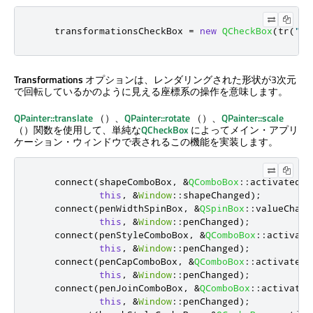
    transformationsCheckBox 
=
new
QCheckBox
(
tr
(
"&T
Transformations
オプションは、レンダリングされた形状が3次元
で回転しているかのように見える座標系の操作を意味します。
QPainter::translate
（）、
QPainter::rotate
（）、
QPainter::scale
（）関数を使用して、単純な
QCheckBox
によってメイン・アプリ
ケーション・ウィンドウで表されるこの機能を実装します。
    connect
(
shapeComboBox
,
&
QComboBox
::
activated
,
this
,
&
Window
::
shapeChanged
);
    connect
(
penWidthSpinBox
,
&
QSpinBox
::
valueChang
this
,
&
Window
::
penChanged
);
    connect
(
penStyleComboBox
,
&
QComboBox
::
activate
this
,
&
Window
::
penChanged
);
    connect
(
penCapComboBox
,
&
QComboBox
::
activated
,
this
,
&
Window
::
penChanged
);
    connect
(
penJoinComboBox
,
&
QComboBox
::
activated
this
,
&
Window
::
penChanged
);