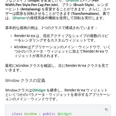
ブなシェイプ (
Shape
) を変更したり、
QPainter
のペン (
Pen
Width
,
Pen Style
,
Pen Cap
,
Pen Join
)、ブラシ (
Brush Style
)、レンダ
ーヒント (
Antialiasing
) を変更することができます。さらに、ユー
ザーは図形を回転させることができます (
Transformations
)。裏で
は、
QPainter
'の座標系操作機能を使用して回転を実行します。
基本的な描画の例は、2つのクラスで構成されています：
は、現在アクティブなシェイプの複数のコピ
RenderArea
ーをレンダリングするカスタムウィジェットです。
はアプリケーションのメイン・ウィンドウで、いく
Window
つかのパラメータ・ウィジェットに加えて
ウ
RenderArea
ィジェットが表示されます。
最初に
クラスを確認し、次に
クラスを見て
Window
RenderArea
いきます。
Window クラスの定義
Windowクラスは
QWidget
を継承し、
ウィジェット
RenderArea
といくつかのパラメータ・ウィジェットを表示するアプリケーシ
ョンのメイン・ウィンドウです。
class
Window
:
public
QWidget