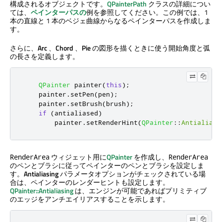
構成されるオブジェクトです。
QPainterPath
クラスの詳細につい
ては、
ペインターパスの
例を参照してください。この例では、1
本の直線と 1 本のベジェ曲線からなるペインターパスを作成しま
す。
さらに、
Arc
、
Chord
、
Pie
の図形を描くときに使う開始角度と弧
の長さを定義します。
QPainter
 painter
(
this
);
    painter
.
setPen
(
pen
);
    painter
.
setBrush
(
brush
);
if
(
antialiased
)
        painter
.
setRenderHint
(
QPainter
::
Antialiasi
ウィジェット用に
QPainter
を作成し、
RenderArea
RenderArea
のペンとブラシに従ってペインターのペンとブラシを設定しま
す。
Antialiasing
パラメータオプションがチェックされている場
合は、ペインターのレンダーヒントも設定します。
QPainter::Antialiasing
は、エンジンが可能であればプリミティブ
のエッジをアンチエイリアスすることを示します。