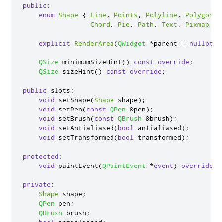
public
:
enum
Shape
{
Line
,
Points
,
Polyline
,
Polygon
,
Chord
,
Pie
,
Path
,
Text
,
Pixmap
};
explicit
RenderArea
(
QWidget
*
parent 
=
nullptr
)
QSize
 minimumSizeHint
()
const
override
;
QSize
 sizeHint
()
const
override
;
public
slots
:
void
 setShape
(
Shape
 shape
);
void
 setPen
(
const
QPen
&
pen
);
void
 setBrush
(
const
QBrush
&
brush
);
void
 setAntialiased
(
bool
 antialiased
);
void
 setTransformed
(
bool
 transformed
);
protected
:
void
 paintEvent
(
QPaintEvent
*
event
)
override
;
private
:
Shape
 shape
;
QPen
 pen
;
QBrush
 brush
;
bool
 antialiased
;