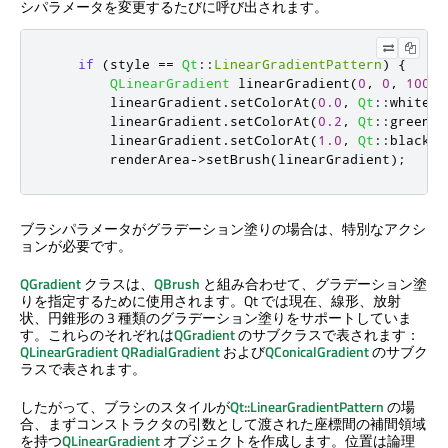
シパラメータを変更するたびに呼び出されます。
if
(
style 
=
=
Qt
::
LinearGradientPattern
)
{
QLinearGradient
 linearGradient
(
0
,
0
,
100
,
        linearGradient
.
setColorAt
(
0.0
,
Qt
::
white
);
        linearGradient
.
setColorAt
(
0.2
,
Qt
::
green
);
        linearGradient
.
setColorAt
(
1.0
,
Qt
::
black
);
        renderArea
-
>
setBrush
(
linearGradient
);
ブラシパラメータがグラデーション塗りの場合は、特別なアクシ
ョンが必要です。
QGradient
クラスは、
QBrush
と組み合わせて、グラデーション塗
りを指定するために使用されます。Qt では現在、線形、放射
状、円錐形の 3 種類のグラデーション塗りをサポートしていま
す。これらのそれぞれは
QGradient
のサブクラスで表されます：
QLinearGradient
QRadialGradient
および
QConicalGradient
のサブク
ラスで表されます。
したがって、ブラシのスタイルが
Qt::LinearGradientPattern
の場
合、まずコンストラクタの引数として渡された座標間の補間領域
を持つ
QLinearGradient
オブジェクトを作成します。位置は論理