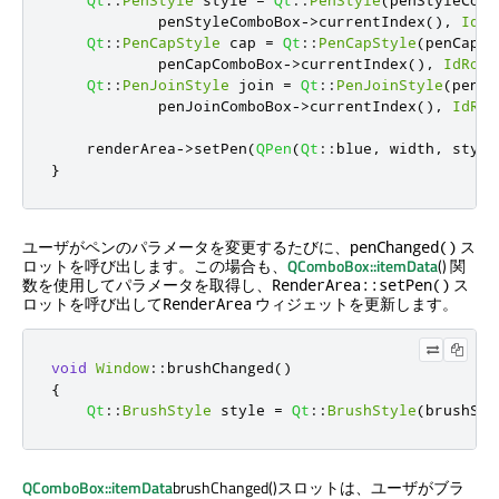
Qt
::
PenStyle
 style 
=
Qt
::
PenStyle
(
penStyleComb
            penStyleComboBox
-
>
currentIndex
()
,
IdRo
Qt
::
PenCapStyle
 cap 
=
Qt
::
PenCapStyle
(
penCapCo
            penCapComboBox
-
>
currentIndex
()
,
IdRole
Qt
::
PenJoinStyle
 join 
=
Qt
::
PenJoinStyle
(
penJo
            penJoinComboBox
-
>
currentIndex
()
,
IdRol
    renderArea
-
>
setPen
(
QPen
(
Qt
::
blue
,
 width
,
 style
}
ユーザがペンのパラメータを変更するたびに、
ス
penChanged()
ロットを呼び出します。この場合も、
QComboBox::itemData
() 関
数を使用してパラメータを取得し、
ス
RenderArea::setPen()
ロットを呼び出して
ウィジェットを更新します。
RenderArea
void
Window
::
brushChanged
()
{
Qt
::
BrushStyle
 style 
=
Qt
::
BrushStyle
(
brushSty
QComboBox::itemData
brushChanged()スロットは、ユーザがブラ