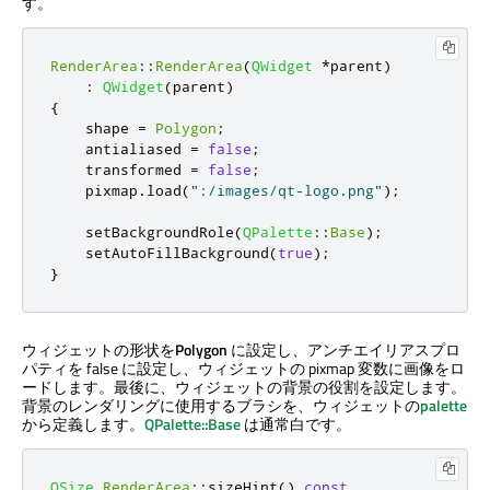
す。
RenderArea
::
RenderArea
(
QWidget
*
parent
)
:
QWidget
(
parent
)
{
    shape 
=
Polygon
;
    antialiased 
=
false
;
    transformed 
=
false
;
    pixmap
.
load
(
":/images/qt-logo.png"
);
    setBackgroundRole
(
QPalette
::
Base
);
    setAutoFillBackground
(
true
);
}
ウィジェットの形状を
Polygon
に設定し、アンチエイリアスプロ
パティを false に設定し、ウィジェットの pixmap 変数に画像をロ
ードします。最後に、ウィジェットの背景の役割を設定します。
背景のレンダリングに使用するブラシを、ウィジェットの
palette
から定義します。
QPalette::Base
は通常白です。
QSize
RenderArea
::
sizeHint
()
const