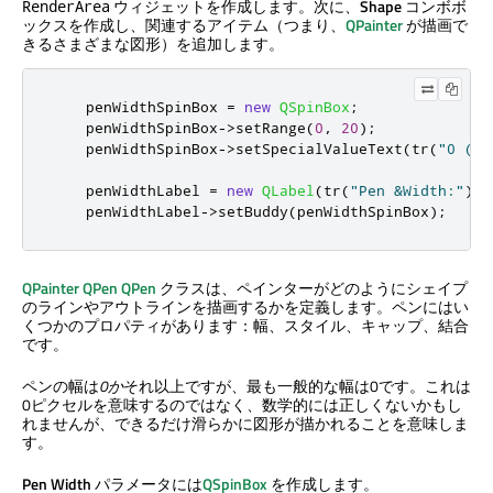
ウィジェットを作成します。次に、
Shape
コンボボ
RenderArea
ックスを作成し、関連するアイテム（つまり、
QPainter
が描画で
きるさまざまな図形）を追加します。
    penWidthSpinBox 
=
new
QSpinBox
;
    penWidthSpinBox
-
>
setRange
(
0
,
20
);
    penWidthSpinBox
-
>
setSpecialValueText
(
tr
(
"0 (co
    penWidthLabel 
=
new
QLabel
(
tr
(
"Pen &Width:"
));
    penWidthLabel
-
>
setBuddy
(
penWidthSpinBox
);
QPainter
QPen
QPen
クラスは、ペインターがどのようにシェイプ
のラインやアウトラインを描画するかを定義します。ペンにはい
くつかのプロパティがあります：幅、スタイル、キャップ、結合
です。
ペンの幅は
0か
それ以上ですが、最も一般的な幅は0です。これは
0ピクセルを意味するのではなく、数学的には正しくないかもし
れませんが、できるだけ滑らかに図形が描かれることを意味しま
す。
Pen Width
パラメータには
QSpinBox
を作成します。