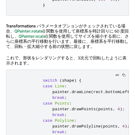
}
Transformations
パラメータオプションがチェックされている場
合、
QPainter::rotate
() 関数を使用して座標系を時計回りに 60 度回
転し、
QPainter::scale
() 関数を使用してサイズを縮小する前に、さ
らに座標系の平行移動を行います。最後に、座標系を平行移動し
て、回転・拡大縮小する前の状態に戻します。
これで、形状をレンダリングすると、3次元で回転したように表
示されます。
switch
(
shape
)
{
case
Line
:
                painter
.
drawLine
(
rect
.
bottomLeft
()
break
;
case
Points
:
                painter
.
drawPoints
(
points
,
4
);
break
;
case
Polyline
:
                painter
.
drawPolyline
(
points
,
4
);
break
;