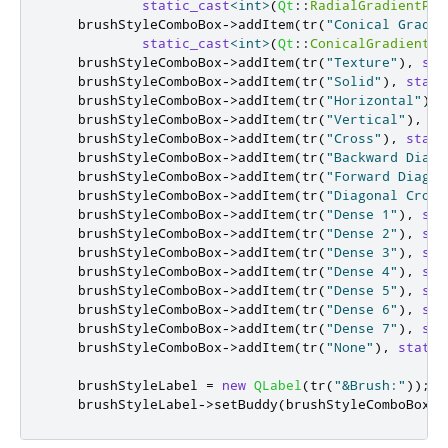
static_cast
<
int
>
(
Qt
::
RadialGradientPat
    brushStyleComboBox
-
>
addItem
(
tr
(
"Conical Gradie
static_cast
<
int
>
(
Qt
::
ConicalGradientPa
    brushStyleComboBox
-
>
addItem
(
tr
(
"Texture"
)
,
sta
    brushStyleComboBox
-
>
addItem
(
tr
(
"Solid"
)
,
stati
    brushStyleComboBox
-
>
addItem
(
tr
(
"Horizontal"
)
,
    brushStyleComboBox
-
>
addItem
(
tr
(
"Vertical"
)
,
st
    brushStyleComboBox
-
>
addItem
(
tr
(
"Cross"
)
,
stati
    brushStyleComboBox
-
>
addItem
(
tr
(
"Backward Diago
    brushStyleComboBox
-
>
addItem
(
tr
(
"Forward Diagon
    brushStyleComboBox
-
>
addItem
(
tr
(
"Diagonal Cross
    brushStyleComboBox
-
>
addItem
(
tr
(
"Dense 1"
)
,
sta
    brushStyleComboBox
-
>
addItem
(
tr
(
"Dense 2"
)
,
sta
    brushStyleComboBox
-
>
addItem
(
tr
(
"Dense 3"
)
,
sta
    brushStyleComboBox
-
>
addItem
(
tr
(
"Dense 4"
)
,
sta
    brushStyleComboBox
-
>
addItem
(
tr
(
"Dense 5"
)
,
sta
    brushStyleComboBox
-
>
addItem
(
tr
(
"Dense 6"
)
,
sta
    brushStyleComboBox
-
>
addItem
(
tr
(
"Dense 7"
)
,
sta
    brushStyleComboBox
-
>
addItem
(
tr
(
"None"
)
,
static
    brushStyleLabel 
=
new
QLabel
(
tr
(
"&Brush:"
));
    brushStyleLabel
-
>
setBuddy
(
brushStyleComboBox
);