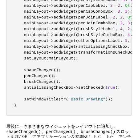
    mainLayout
-
>
addWidget
(
penCapLabel
,
3
,
2
,
Qt
::
A
    mainLayout
-
>
addWidget
(
penCapComboBox
,
3
,
3
);
    mainLayout
-
>
addWidget
(
penJoinLabel
,
2
,
2
,
Qt
::
    mainLayout
-
>
addWidget
(
penJoinComboBox
,
2
,
3
);
    mainLayout
-
>
addWidget
(
brushStyleLabel
,
4
,
2
,
Q
    mainLayout
-
>
addWidget
(
brushStyleComboBox
,
4
,
3
    mainLayout
-
>
addWidget
(
otherOptionsLabel
,
5
,
0
,
    mainLayout
-
>
addWidget
(
antialiasingCheckBox
,
5
,
    mainLayout
-
>
addWidget
(
transformationsCheckBox
,
    setLayout
(
mainLayout
);
    shapeChanged
();
    penChanged
();
    brushChanged
();
    antialiasingCheckBox
-
>
setChecked
(
true
);
    setWindowTitle
(
tr
(
"Basic Drawing"
));
}
最後に、さまざまなウィジェットをレイアウトに追加し、
、
、
スロッ
shapeChanged()
penChanged()
brushChanged()
トを呼び出してアプリケーションを初期化します。また、アンチ