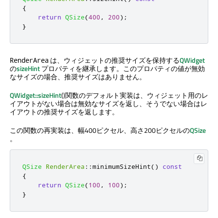
{
return
QSize
(
400
,
200
);
}
は、ウィジェットの推奨サイズを保持する
QWidget
RenderArea
の
sizeHint
プロパティを継承します。このプロパティの値が無効
なサイズの場合、推奨サイズはありません。
QWidget::sizeHint
()関数のデフォルト実装は、ウィジェット用のレ
イアウトがない場合は無効なサイズを返し、そうでない場合はレ
イアウトの推奨サイズを返します。
この関数の再実装は、幅400ピクセル、高さ200ピクセルの
QSize
。
QSize
RenderArea
::
minimumSizeHint
()
const
{
return
QSize
(
100
,
100
);
}