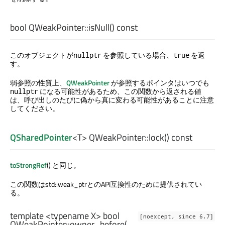
bool
QWeakPointer::
isNull
() const
このオブジェクトが
を参照している場合、
を返
nullptr
true
す。
弱参照の性質上、
QWeakPointer
が参照するポインタはいつでも
になる可能性があるため、この関数から返される値
nullptr
は、呼び出しのたびに偽から真に変わる可能性があることに注意
してください。
QSharedPointer
<
T
> QWeakPointer::
lock
() const
toStrongRef
() と同じ。
この関数はstd::weak_ptrとのAPI互換性のために提供されてい
る。
template <typename X>
bool
[noexcept, since 6.7]
QWeakPointer::
owner_before
(