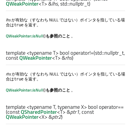
QWeakPointer
<
T
> &
lhs
,
std::nullptr_t
)
lhs
が有効な（すなわち NULL ではない）ポインタを指している場
合は
を返す。
true
QWeakPointer::isNull
()
も参照のこと
。
template <typename T>
bool
operator!=
(
std::nullptr_t
,
const
QWeakPointer
<
T
> &
rhs
)
rhs
が有効な（すなわち NULL ではない）ポインタを指している場
合は
を返す。
true
QWeakPointer::isNull
()
も参照のこと
。
template <typename T, typename X>
bool
operator==
(const
QSharedPointer
<
T
> &
ptr1
, const
QWeakPointer
<
X
> &
ptr2
)