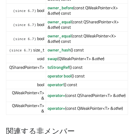
owner_before
(const QWeakPointer<X>
bool
(since 6.7)
&
other
) const
owner_equal
(const QSharedPointer<X>
bool
(since 6.7)
&
other
) const
owner_equal
(const QWeakPointer<X>
bool
(since 6.7)
&
other
) const
size_t
owner_hash
() const
(since 6.7)
void
swap
(QWeakPointer<T> &
other
)
QSharedPointer<T>
toStrongRef
() const
operator bool
() const
bool
operator!
() const
QWeakPointer<T>
operator=
(const QSharedPointer<T> &
other
)
&
QWeakPointer<T>
operator=
(const QWeakPointer<T> &
other
)
&
関連する非メンバー