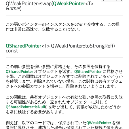
QWeakPointer::
swap
(
QWeakPointer
<
T
>
&
other
)
この弱いポインターのインスタンスを
other
と交換する。この操
作は非常に高速で、失敗することはない。
QSharedPointer
<
T
> QWeakPointer::
toStrongRef
()
const
この弱い参照を強い参照に昇格させ、その参照を保持する
QSharedPointer
オブジェクトを返す。
QSharedPointer
に昇格させ
る際、この関数はオブジェクトがすでに削除されているかどうか
を確認します。削除されていない場合、この関数は共有オブジェ
クトへの参照カウントを増やし、削除されないようにします。
この関数は、共有オブジェクトへの有効な強い参照の取得に失敗
する可能性があるため、返されたオブジェ クトに対して
QSharedPointer::isNull
() を呼び出して、変換が成功したかどうか
を常に検証する必要があります。
例えば、以下のコードでは、保持されていた
QWeakPointer
を強
参照に昇格させ、成功した場合は保持されていた整数の値を表示