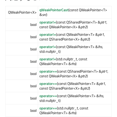
qWeakPointerCast
(const QWeakPointer<T>
QWeakPointer<X>
&
src
)
operator!=
(const QSharedPointer<T> &
ptr1
,
bool
const QWeakPointer<X> &
ptr2
)
operator!=
(const QWeakPointer<T> &
ptr1
,
bool
const QSharedPointer<X> &
ptr2
)
operator!=
(const QWeakPointer<T> &
lhs
,
bool
std::nullptr_t)
operator!=
(std::nullptr_t, const
bool
QWeakPointer<T> &
rhs
)
operator==
(const QSharedPointer<T> &
ptr1
,
bool
const QWeakPointer<X> &
ptr2
)
operator==
(const QWeakPointer<T> &
ptr1
,
bool
const QSharedPointer<X> &
ptr2
)
operator==
(const QWeakPointer<T> &
lhs
,
bool
std::nullptr_t)
operator==
(std::nullptr_t, const
bool
QWeakPointer<T> &
rhs
)