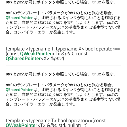
ptr1
と
ptr2
が同じポインタを参照している場合、
を返す。
true
ptr2
のテンプレート・パラメータが
ptr1
のものと異なる場合、
QSharedPointer
は、比較されるポインタが等しいことを確認する
ために、自動的に
を実行しようとします。
ptr2
'の
static_cast
テンプレート・パラメータが
ptr1
'の基底型または派生型でない場
合、コンパイラ・エラーが発生します。
template <typename T, typename X>
bool
operator==
(const
QWeakPointer
<
T
> &
ptr1
, const
QSharedPointer
<
X
> &
ptr2
)
ptr1
と
ptr2
が同じポインタを参照している場合、
を返す。
true
ptr2
のテンプレート・パラメータが
ptr1
のものと異なる場合、
QSharedPointer
は、比較されるポインタが等しいことを確認する
ために、自動的に
を実行しようとします。
ptr2
'の
static_cast
テンプレート・パラメータが
ptr1
'の基底型または派生型でない場
合、コンパイラ・エラーが発生します。
template <typename T>
bool
operator==
(const
QWeakPointer
<
T
> &
lhs
,
std::nullptr_t
)