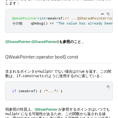
します：
QWeakPointer
<int>
weakref
;
// ...
QSharedPointer
<int>
その他
qDebug
()
<
<
"The value has already been d
QSharedPointer::QSharedPointer
()
も参照のこと
。
QWeakPointer::
operator bool
() const
含まれるポインタが
でない場合は
を返す。この関
nullptr
true
数は、
のように使用するのに適している：
if-constructs
if
(
weakref
)
{
/*...*/
}
弱参照の性質上、
QWeakPointer
が参照するポインタはいつでも
になる可能性があるため、この関数から返される値
nullptr