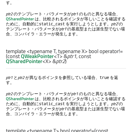
す。
ptr2
のテンプレート・パラメータが
ptr1
のものと異なる場合、
QSharedPointer
は、比較されるポインタが等しいことを確認する
ために、自動的に
を実行しようとします。
ptr2
'の
static_cast
テンプレート・パラメータが
ptr1
'の基底型または派生型でない場
合、コンパイラ・エラーが発生します。
template <typename T, typename X>
bool
operator!=
(const
QWeakPointer
<
T
> &
ptr1
, const
QSharedPointer
<
X
> &
ptr2
)
ptr1
と
ptr2
が異なるポインタを参照している場合、
を返
true
す。
ptr2
のテンプレート・パラメータが
ptr1
のものと異なる場合、
QSharedPointer
は、比較されるポインタが等しいことを確認する
ために、自動的に
を実行しようとします。
ptr2
'の
static_cast
テンプレート・パラメータが
ptr1
'の基底型または派生型でない場
合、コンパイラ・エラーが発生します。
template <typename T>
bool
operator!=
(const