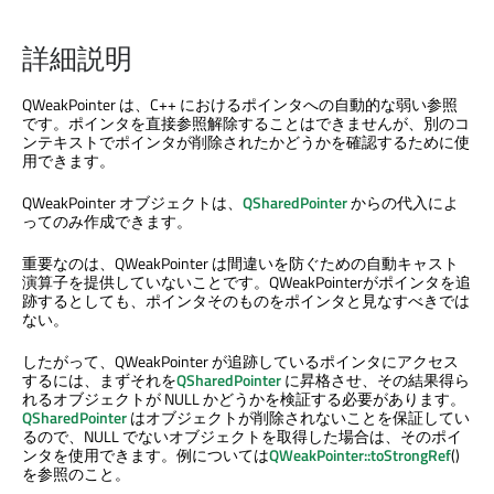
詳細説明
QWeakPointer は、C++ におけるポインタへの自動的な弱い参照
です。ポインタを直接参照解除することはできませんが、別のコ
ンテキストでポインタが削除されたかどうかを確認するために使
用できます。
QWeakPointer オブジェクトは、
QSharedPointer
からの代入によ
ってのみ作成できます。
重要なのは、QWeakPointer は間違いを防ぐための自動キャスト
演算子を提供していないことです。QWeakPointerがポインタを追
跡するとしても、ポインタそのものをポインタと見なすべきでは
ない。
したがって、QWeakPointer が追跡しているポインタにアクセス
するには、まずそれを
QSharedPointer
に昇格させ、その結果得ら
れるオブジェクトが NULL かどうかを検証する必要があります。
QSharedPointer
はオブジェクトが削除されないことを保証してい
るので、NULL でないオブジェクトを取得した場合は、そのポイ
ンタを使用できます。例については
QWeakPointer::toStrongRef
()
を参照のこと。