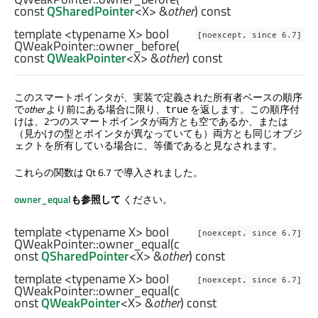
const
QSharedPointer
<
X
> &
other
) const
template <typename X>
bool
[noexcept, since 6.7]
QWeakPointer::
owner_before
(
const
QWeakPointer
<
X
> &
other
) const
このスマートポインタが、実装で定義された所有者ベースの順序
で
other
より前にある場合に限り、
を返します。この順序付
true
けは、2つのスマートポインタが両方とも空であるか、または
（見かけの型とポインタが異なっていても）両方とも同じオブジ
ェクトを所有している場合に、等価であると見なされます。
これらの関数は Qt 6.7 で導入されました。
owner_equal
も参照して
ください。
template <typename X>
bool
[noexcept, since 6.7]
QWeakPointer::
owner_equal
(c
onst
QSharedPointer
<
X
> &
other
) const
template <typename X>
bool
[noexcept, since 6.7]
QWeakPointer::
owner_equal
(c
onst
QWeakPointer
<
X
> &
other
) const