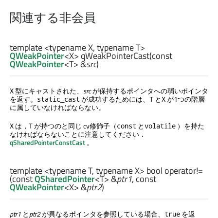
関連する非会員
template <typename X, typename T>
QWeakPointer
<
X
>
qWeakPointerCast
(const
QWeakPointer
<
T
> &
src
)
型にキャストされた、
src
が保持するポインタへの弱いポインタ
X
を返す。
が成功するためには、
と
が1つの階層
static_cast
T
X
に属していなければならない。
は，
が持つのと同じ cv修飾子（
と
）を持た
X
T
const
volatile
なければならないことに注意してください．
qSharedPointerConstCast
。
template <typename T, typename X>
bool
operator!=
(const
QSharedPointer
<
T
> &
ptr1
, const
QWeakPointer
<
X
> &
ptr2
)
ptr1
と
ptr2
が異なるポインタを参照している場合、
を返
true