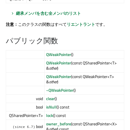
継承メンバを含む全メンバのリスト
注意：
このクラスの関数はすべて
リエントラント
です。
パブリック関数
QWeakPointer
()
QWeakPointer
(const QSharedPointer<T>
&
other
)
QWeakPointer
(const QWeakPointer<T>
&
other
)
~QWeakPointer
()
void
clear
()
bool
isNull
() const
QSharedPointer<T>
lock
() const
owner_before
(const QSharedPointer<X>
bool
(since 6.7)
&
other
) const