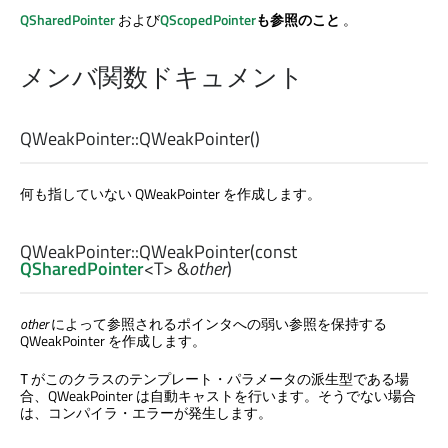
QSharedPointer
および
QScopedPointer
も参照のこと
。
メンバ関数ドキュメント
QWeakPointer::
QWeakPointer
()
何も指していない QWeakPointer を作成します。
QWeakPointer::
QWeakPointer
(const
QSharedPointer
<
T
> &
other
)
other
によって参照されるポインタへの弱い参照を保持する
QWeakPointer を作成します。
がこのクラスのテンプレート・パラメータの派生型である場
T
合、QWeakPointer は自動キャストを行います。そうでない場合
は、コンパイラ・エラーが発生します。