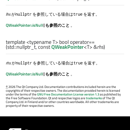
lhs
が
を参照している場合は
を返す。
nullptr
true
QWeakPointer::isNull
()
も参照のこと
。
template <typename T>
bool
operator==
(
std::nullptr_t
, const
QWeakPointer
<
T
> &
rhs
)
rhs
が
を参照している場合は
を返す。
nullptr
true
QWeakPointer::isNull
()
も参照のこと
。
©
2026 The Qt Company Ltd. Documentation contributions included herein are the
copyrights of their respective owners. The documentation provided herein is licensed
under the terms of the
GNU Free Documentation License version 1.3
as published by
the Free Software Foundation. Qt and respective logos are
trademarks
of The Qt
Company Ltd. in Finland and/or other countries worldwide. All other trademarks are
property of their respective owners.