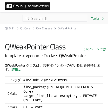
Qt 6.11
Qt Core
C++ Classes
QWeakPointer
QWeakPointer Class
このページでは
template <typename T> class QWeakPointer
QWeakPointer クラスは、共有ポインタへの弱い参照を保持しま
す。
詳細...
ヘッダ
#include <QWeakPointer>
find_package(Qt6 REQUIRED COMPONENTS
Core)
CMake：
target_link_libraries(mytarget PRIVATE
Qt6::Core)
qmake：
QT += core