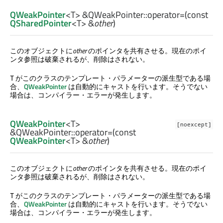
QWeakPointer
<
T
> &QWeakPointer::
operator=
(const
QSharedPointer
<
T
> &
other
)
このオブジェクトに
other
のポインタを共有させる。現在のポイ
ンタ参照は破棄されるが、削除はされない。
がこのクラスのテンプレート・パラメーターの派生型である場
T
合、
QWeakPointer
は自動的にキャストを行います。そうでない
場合は、コンパイラー・エラーが発生します。
QWeakPointer
<
T
>
[noexcept]
&QWeakPointer::
operator=
(const
QWeakPointer
<
T
> &
other
)
このオブジェクトに
other
のポインタを共有させる。現在のポイ
ンタ参照は破棄されるが、削除はされない。
がこのクラスのテンプレート・パラメーターの派生型である場
T
合、
QWeakPointer
は自動的にキャストを行います。そうでない
場合は、コンパイラー・エラーが発生します。