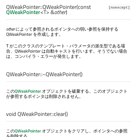
QWeakPointer::
QWeakPointer
(const
[noexcept]
QWeakPointer
<
T
> &
other
)
other
によって参照されるポインタへの弱い参照を保持する
QWeakPointer を作成します。
がこのクラスのテンプレート・パラメータの派生型である場
T
合、QWeakPointer は自動キャストを行います。そうでない場合
は、コンパイラ・エラーが発生します。
QWeakPointer::
~QWeakPointer
()
この
QWeakPointer
オブジェクトを破棄する。このオブジェクト
が参照するポインタは削除されません。
void
QWeakPointer::
clear
()
この
QWeakPointer
オブジェクトをクリアし、ポインタへの参照
を削除する。