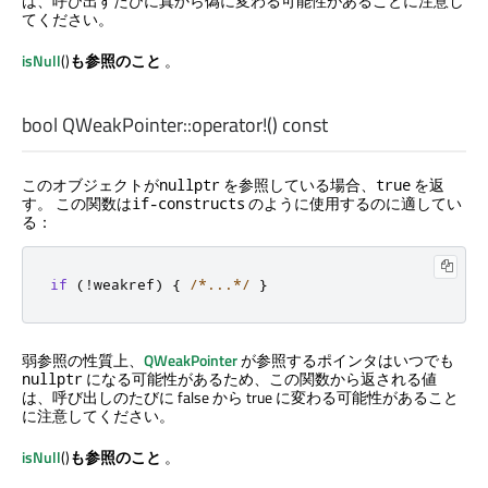
は、呼び出すたびに真から偽に変わる可能性があることに注意し
てください。
isNull
()
も参照のこと
。
bool
QWeakPointer::
operator!
() const
このオブジェクトが
を参照している場合、
を返
nullptr
true
す。 この関数は
のように使用するのに適してい
if-constructs
る：
if
(
!
weakref
)
{
/*...*/
}
弱参照の性質上、
QWeakPointer
が参照するポインタはいつでも
になる可能性があるため、この関数から返される値
nullptr
は、呼び出しのたびに false から true に変わる可能性があること
に注意してください。
isNull
()
も参照のこと
。