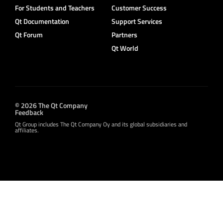
For Students and Teachers
Customer Success
Qt Documentation
Support Services
Qt Forum
Partners
Qt World
© 2026 The Qt Company
Feedback
Qt Group includes The Qt Company Oy and its global subsidiaries and
affiliates.