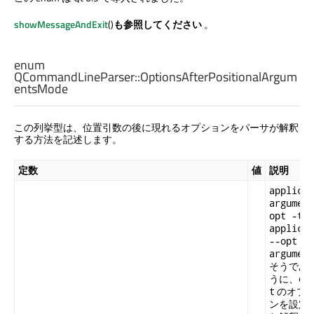
showMessageAndExit
()
も参照してください
。
enum
QCommandLineParser::
OptionsAfterPositionalArgum
entsMode
この列挙型は、位置引数の後に現れるオプションをパーサが解釈
する方法を記述します。
定数
値
説明
applicat
argument
は
opt -t
applicat
--opt -t
argument
そうであ
うに、
op
のオプ
t
ンを設定