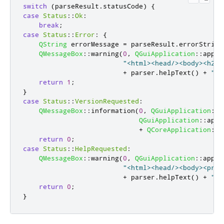
switch
(
parseResult
.
statusCode
)
{
case
Status
::
Ok
:
break
;
case
Status
::
Error
:
{
QString
 errorMessage 
=
 parseResult
.
errorString
QMessageBox
::
warning
(
0
,
QGuiApplication
::
appli
"<html><head/><body><h2>"
+
 parser
.
helpText
()
+
"</
return
1
;
}
case
Status
::
VersionRequested
:
QMessageBox
::
information
(
0
,
QGuiApplication
::
a
QGuiApplication
::
appl
+
QCoreApplication
::
a
return
0
;
case
Status
::
HelpRequested
:
QMessageBox
::
warning
(
0
,
QGuiApplication
::
appli
"<html><head/><body><pre>
+
 parser
.
helpText
()
+
"</
return
0
;
}