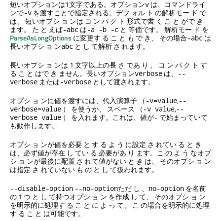
短いオプションは1文字である。オプション
は、コマンドライ
v
ンで
を渡すことで指定される。デフ ォル ト の解析モー ド で
-v
は、 短いオプシ ョ ンは コ ン パ ク ト 形式で書 く こ と がで き
ます。 た と えば
は
と 等価です。 解析モー ド を
-abc
-a -b -c
ParseAsLongOptions
に変更す る こ と も で き、 その場合
は
-abc
長いオプシ ョ ン
と し て解析 さ れます。
abc
長いオプシ ョ ンは 1 文字以上の長 さ であ り 、 コ ン パ ク ト す
る こ と はで き ません。長いオプション
は、
verbose
--
または
として渡されます。
verbose
-verbose
オプシ ョ ンに値を渡すには、代入演算子 （
,
-v=value
--
） を使うか、 スペース （
,
verbose=value
-v value
--
） を入れます。これは、値が
で始まっていて
verbose value
-
も動作します。
オプシ ョ ンが値を必要 と す る よ う に設定 さ れてい る と き
は、必ず値が存在 し てい る 必要があ り ます。こ の よ う なオプ
シ ョ ンが最後に配置 さ れて値がない と き は、 そのオプシ ョ ン
は指定 さ れていない も の と し て扱われます。
ただ し 、
を名前
--disable-option
--no-option
no-option
の 1 つ と し て持つオプシ ョ ン を作成 し て、 そのオプシ ョ ン
を明示的に処理す る こ と に よ っ て、 こ の場合を明示的に処理
す る こ と は可能です。