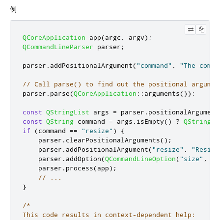
例
QCoreApplication
 app
(
argc
,
 argv
);
QCommandLineParser
 parser
;
parser
.
addPositionalArgument
(
"command"
,
"The comma
// Call parse() to find out the positional argumen
parser
.
parse
(
QCoreApplication
::
arguments
());
const
QStringList
 args 
=
 parser
.
positionalArgument
const
QString
 command 
=
 args
.
isEmpty
()
?
QString
()
if
(
command 
=
=
"resize"
)
{
    parser
.
clearPositionalArguments
();
    parser
.
addPositionalArgument
(
"resize"
,
"Resize
    parser
.
addOption
(
QCommandLineOption
(
"size"
,
"N
    parser
.
process
(
app
);
// ...
}
/*

This code results in context-dependent help:
