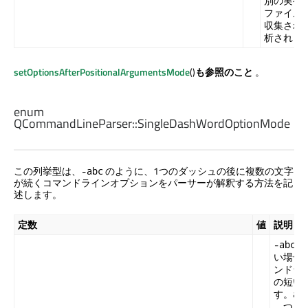
別の実行
ファイル
収集され
析されま
setOptionsAfterPositionalArgumentsMode
()
も参照のこと
。
enum
QCommandLineParser::
SingleDashWordOptionMode
この列挙型は、
のように、1つのダッシュの後に複数の文字
-abc
が続くコマンドラインオプションをパーサーが解釈する方法を記
述します。
定数
値
説明
は
-abc
い場合
ンドラ
の短い
す。
a
、つま