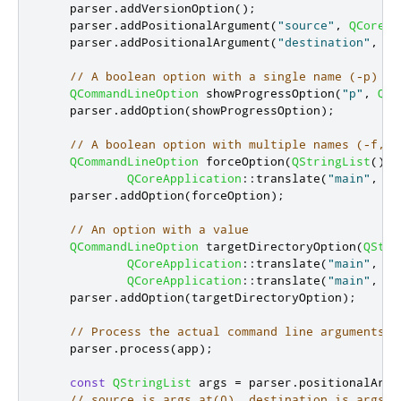
    parser
.
addVersionOption
();
    parser
.
addPositionalArgument
(
"source"
,
QCoreAp
    parser
.
addPositionalArgument
(
"destination"
,
QC
// A boolean option with a single name (-p)
QCommandLineOption
 showProgressOption
(
"p"
,
QCo
    parser
.
addOption
(
showProgressOption
);
// A boolean option with multiple names (-f, -
QCommandLineOption
 forceOption
(
QStringList
()
<
QCoreApplication
::
translate
(
"main"
,
"O
    parser
.
addOption
(
forceOption
);
// An option with a value
QCommandLineOption
 targetDirectoryOption
(
QStri
QCoreApplication
::
translate
(
"main"
,
"C
QCoreApplication
::
translate
(
"main"
,
"d
    parser
.
addOption
(
targetDirectoryOption
);
// Process the actual command line arguments g
    parser
.
process
(
app
);
const
QStringList
 args 
=
 parser
.
positionalArgu
// source is args.at(0), destination is args.a