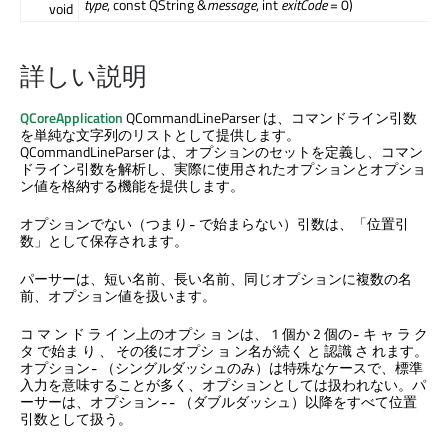
type
, const QString &
message
, int
exitCode
= 0)
void
詳しい説明
QCoreApplication
QCommandLineParser は、コマンドライン引数
を単純な文字列のリストとして提供します。
QCommandLineParser は、オプションのセットを定義し、コマン
ドライン引数を解析し、実際に使用されたオプションとオプショ
ン値を格納する機能を提供します。
オプションでない（つまり
で始まらない）引数は、「位置引
-
数」として保存されます。
パーサーは、短い名前、長い名前、同じオプションに複数の名
前、オプション値を扱います。
コ マ ン ド ラ イ ン上のオプシ ョ ンは、 1 個か 2 個の
キ ャ ラ ク
-
タ で始ま り 、 その後にオプシ ョ ン名が続く と 認識 さ れます。
オプション
（シングルダッシュのみ）は特殊なケースで、標準
-
入力を意味することが多く、オプションとしては扱われない。パ
ーサーは、オプション
（ダブルダッシュ）以降をすべて位置
--
引数として扱う。