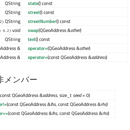
QString
state
() const
QString
street
() const
QString
streetNumber
() const
2)
void
swap
(QGeoAddress &
other
)
e 6.2)
QString
text
() const
Address &
operator=
(QGeoAddress &
other
)
Address &
operator=
(const QGeoAddress &
address
)
非メンバー
(const QGeoAddress &
address
, size_t
seed
= 0)
or!=
(const QGeoAddress &
lhs
, const QGeoAddress &
rhs
)
or==
(const QGeoAddress &
lhs
, const QGeoAddress &
rhs
)