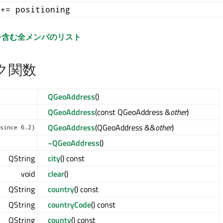
 += positioning
を含む全メンバのリスト
ク関数
QGeoAddress
()
QGeoAddress
(const QGeoAddress &
other
)
QGeoAddress
(QGeoAddress &&
other
)
since 6.2)
~QGeoAddress
()
QString
city
() const
void
clear
()
QString
country
() const
QString
countryCode
() const
QString
county
() const