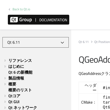
Back to Qt.io
Qt 6.11
Qt Position
QGeoAdd
リファレンス
はじめに
Qt 6 の新機能
QGeoAddress
製品情報
概要
ヘッダ
#i
概要のリスト
ー
Qtコア
fi
Qt GUI
CMake：
ta
Qt
Qt ネットワーク