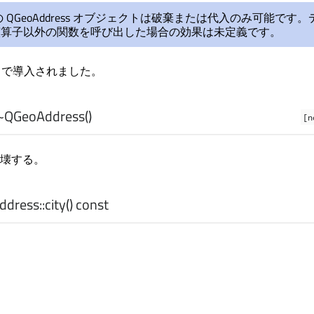
 QGeoAddress オブジェクトは破棄または代入のみ可能です。
演算子以外の関数を呼び出した場合の効果は未定義です。
.2 で導入されました。
~QGeoAddress
()
[n
壊する。
dress::
city
() const