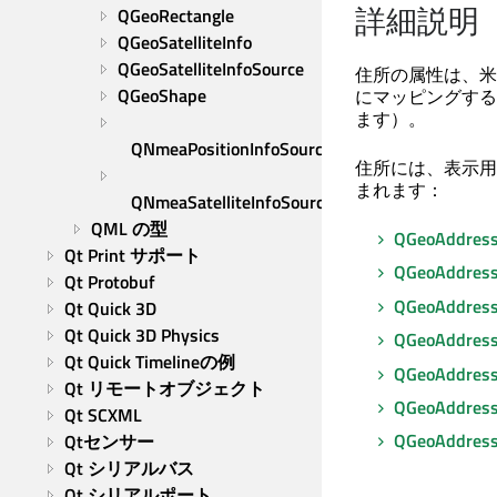
詳細説明
QGeoRectangle
QGeoSatelliteInfo
QGeoSatelliteInfoSource
住所の属性は、米
QGeoShape
にマッピングすること
ます）。
QNmeaPositionInfoSource
住所には、表示用
まれます：
QNmeaSatelliteInfoSource
QML の型
QGeoAddress
Qt Print サポート
QGeoAddress
Qt Protobuf
QGeoAddress:
Qt Quick 3D
Qt Quick 3D Physics
QGeoAddress:
Qt Quick Timelineの例
QGeoAddress:
Qt リモートオブジェクト
QGeoAddress:
Qt SCXML
QGeoAddress
Qtセンサー
Qt シリアルバス
Qt シリアルポート