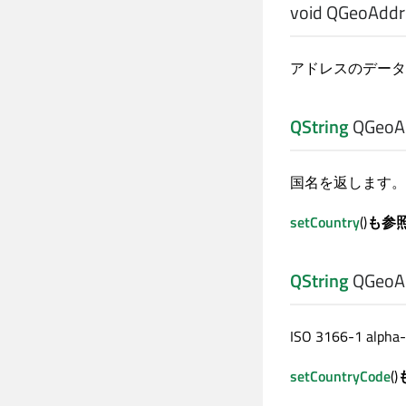
void
QGeoAddre
アドレスのデータ
QString
QGeoAd
国名を返します。
setCountry
()
も参
QString
QGeoAd
ISO 3166-1 
setCountryCode
()