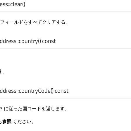
ss::
clear
()
フィールドをすべてクリアする。
dress::
country
() const
照
。
dress::
countryCode
() const
alpha-3 に従った国コードを返します。
も参照
ください。