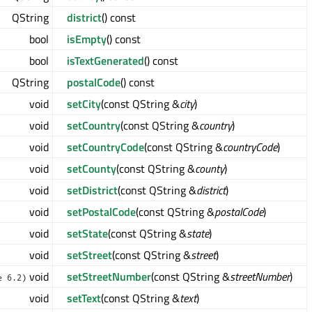
QString
district
() const
bool
isEmpty
() const
bool
isTextGenerated
() const
QString
postalCode
() const
void
setCity
(const QString &
city
)
void
setCountry
(const QString &
country
)
void
setCountryCode
(const QString &
countryCode
)
void
setCounty
(const QString &
county
)
void
setDistrict
(const QString &
district
)
void
setPostalCode
(const QString &
postalCode
)
void
setState
(const QString &
state
)
void
setStreet
(const QString &
street
)
void
setStreetNumber
(const QString &
streetNumber
)
e 6.2)
void
setText
(const QString &
text
)