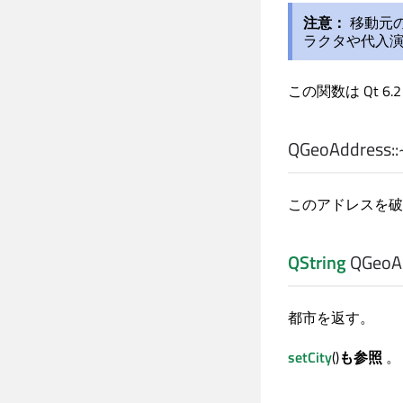
注意：
移動元の
ラクタや代入
この関数は Qt 6
QGeoAddress::
このアドレスを破
QString
QGeoAd
都市を返す。
setCity
()
も参照
。