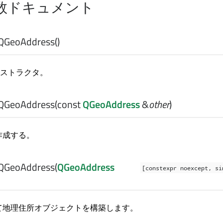
数ドキュメント
QGeoAddress
()
ストラクタ。
QGeoAddress
(const
QGeoAddress
&
other
)
作成する。
QGeoAddress
(
QGeoAddress
[constexpr noexcept, si
て地理住所オブジェクトを構築します。