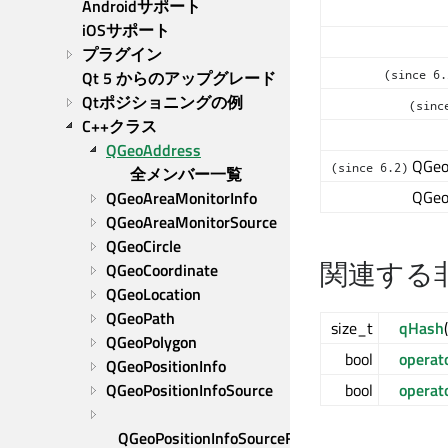
Androidサポート
iOSサポート
プラグイン
Qt 5 からのアップグレード
(since 6.
Qtポジショニングの例
(sinc
C++クラス
QGeoAddress
QGeo
(since 6.2)
全メンバー一覧
QGeo
QGeoAreaMonitorInfo
QGeoAreaMonitorSource
QGeoCircle
関連する
QGeoCoordinate
QGeoLocation
QGeoPath
size_t
qHash
QGeoPolygon
bool
operat
QGeoPositionInfo
QGeoPositionInfoSource
bool
operat
QGeoPositionInfoSourceFactory