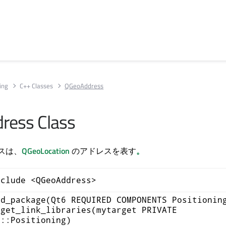
ing
C++ Classes
QGeoAddress
ress Class
クラスは、
QGeoLocation
のアドレスを表す
。
nclude <QGeoAddress>
nd_package(Qt6 REQUIRED COMPONENTS Positionin
rget_link_libraries(mytarget PRIVATE
6::Positioning)