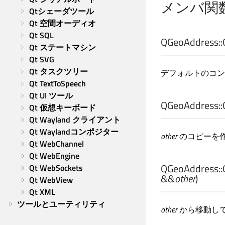
メンバ関
Qtシェーダツール
Qt 空間オーディオ
Qt SQL
QGeoAddress::
Qt ステートマシン
Qt SVG
Qt タスクツリー
デフォルトのコン
Qt TextToSpeech
Qt UI ツール
QGeoAddress::
Qt 仮想キーボード
Qt Wayland クライアント
Qt Waylandコンポジター
other
のコピーを
Qt WebChannel
Qt WebEngine
QGeoAddress::
Qt WebSockets
&&
other
)
Qt WebView
Qt XML
ツールとユーティリティ
other
から移動し