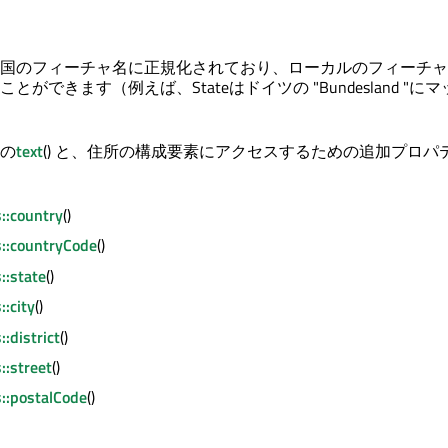
国のフィーチャ名に正規化されており、ローカルのフィーチャ
ができます（例えば、Stateはドイツの "Bundesland "に
の
text
() と、住所の構成要素にアクセスするための追加プロパ
::country
()
::countryCode
()
:state
()
:city
()
:district
()
:street
()
::postalCode
()