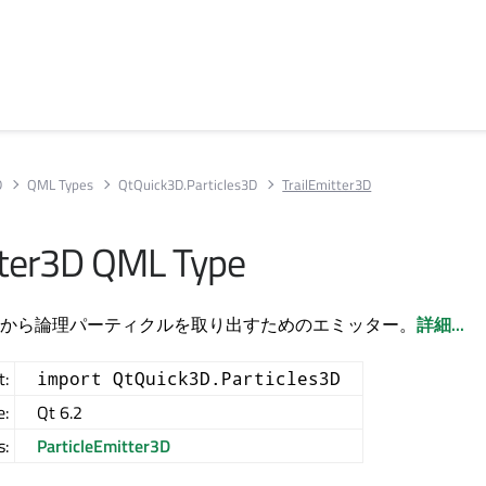
D
QML Types
QtQuick3D.Particles3D
TrailEmitter3D
tter3D QML Type
から論理パーティクルを取り出すためのエミッター。
詳細...
t:
import QtQuick3D.Particles3D
e:
Qt 6.2
s:
ParticleEmitter3D