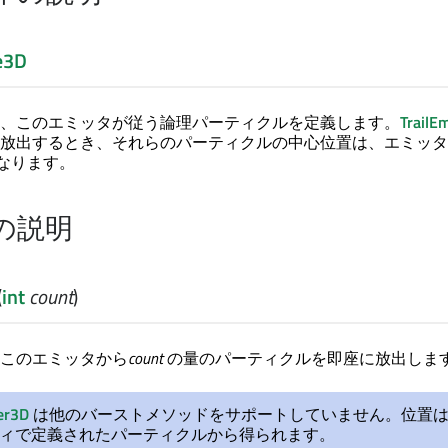
le3D
、このエミッタが従う論理パーティクルを定義します。
TrailE
放出するとき、それらのパーティクルの中心位置は、エミッタ
なります。
の説明
(
int
count
)
このエミッタから
count
の量のパーティクルを即座に放出しま
ter3D
は他のバーストメソッドをサポートしていません。位置
ィで定義されたパーティクルから得られます。