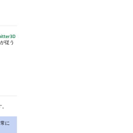
mitter3D
が従う
す。
は常に