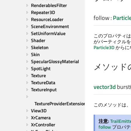
RenderablesFilter
Repeater3D
follow
:
Partic
ResourceLoader
SceneEnvironment
SetUniformValue
このプロパティは
Shader
がパーティクルを
Skeleton
Particle3D
からに
Skin
SpecularGlossyMaterial
メソッド
SpotLight
Texture
TextureData
vector3d
burst
TextureInput
TextureProviderExtension
このメソッドは、
View3D
XrCamera
注意:
TrailEmit
XrController
follow
プロパテ