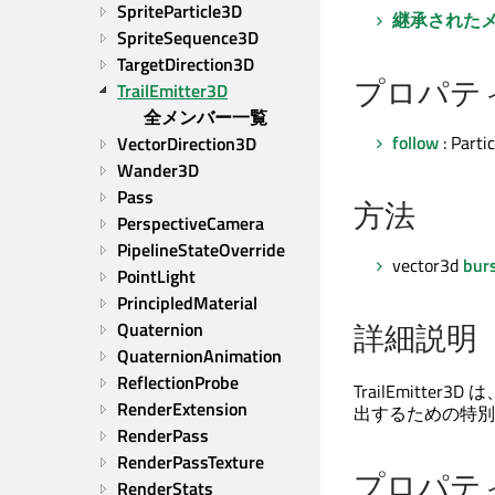
SpriteParticle3D
継承された
SpriteSequence3D
TargetDirection3D
プロパテ
TrailEmitter3D
全メンバー一覧
follow
: Parti
VectorDirection3D
Wander3D
Pass
方法
PerspectiveCamera
PipelineStateOverride
vector3d
bur
PointLight
PrincipledMaterial
詳細説明
Quaternion
QuaternionAnimation
ReflectionProbe
TrailEmit
RenderExtension
出するための特別
RenderPass
RenderPassTexture
プロパテ
RenderStats