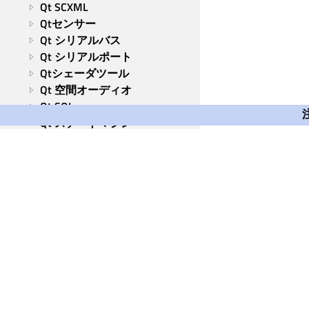
Qt SCXML
Qtセンサー
Qt シリアルバス
Qt シリアルポート
Qtシェーダツール
Qt 空間オーディオ
Qt SQL
Qt ステートマシン
Qt SVG
Qt タスクツリー
Qt TextToSpeech
Qt UI ツール
Qt 仮想キーボード
Qt Wayland クライアント
Qt Waylandコンポジター
Qt WebChannel
Qt Group
Qt WebEngine
Our Story
Qt WebSockets
Brand
Qt WebView