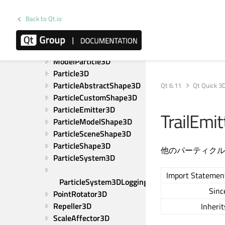
DynamicBurst3D
EmitBurst3D
Back to Qt.io
Gravity3D
LineParticle3D
ModelBlendParticle3D
ModelParticle3D
Particle3D
ParticleAbstractShape3D
Qt 6.11
Qt Quick 3
ParticleCustomShape3D
ParticleEmitter3D
TrailEmi
ParticleModelShape3D
ParticleSceneShape3D
ParticleShape3D
他のパーティクル
ParticleSystem3D
Import Statemen
ParticleSystem3DLogging
Sinc
PointRotator3D
Repeller3D
Inherit
ScaleAffector3D