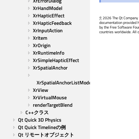
XrErrorDialog
XrHandModel
XrHapticEffect
©
2026 The Qt Company Ltd
XrHapticFeedback
documentation provided h
by the Free Software Fou
XrInputAction
countries worldwide. All 
XrItem
XrOrigin
XrRuntimeInfo
XrSimpleHapticEffect
XrSpatialAnchor
XrSpatialAnchorListModel
XrView
XrVirtualMouse
renderTargetBlend
C++クラス
Qt Quick 3D Physics
Qt Quick Timelineの例
Qt リモートオブジェクト