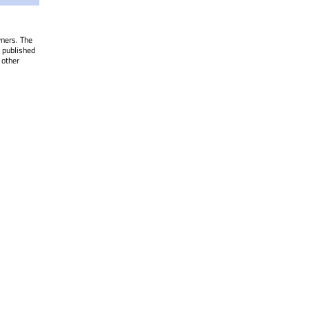
wners. The
 published
 other