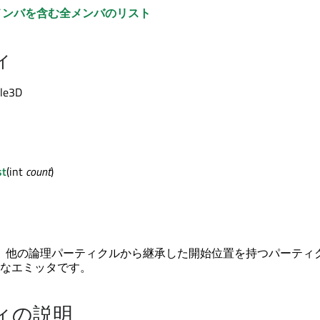
メンバを含む全メンバのリスト
ィ
cle3D
st
(int
count
)
ter3D は、他の論理パーティクルから継承した開始位置を持つパーテ
なエミッタです。
ィの説明