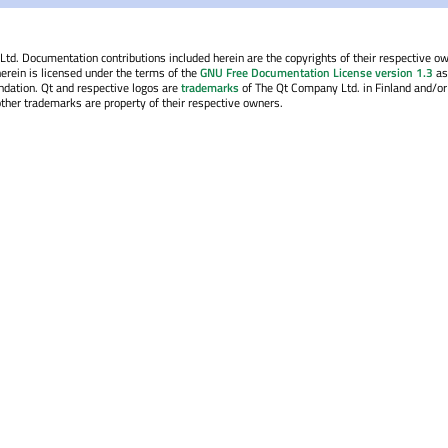
. Documentation contributions included herein are the copyrights of their respective o
erein is licensed under the terms of the
GNU Free Documentation License version 1.3
as
ndation. Qt and respective logos are
trademarks
of The Qt Company Ltd. in Finland and/or
other trademarks are property of their respective owners.