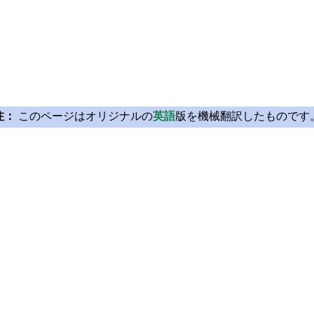
注：
このページはオリジナルの
英語
版を機械翻訳したものです
Licensing
Learn Qt
License Agreement
For Learners
Open Source
For Students and Tea