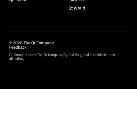
Qt World
© 2026 The Qt Company
Feedback
Qt Group includes The Qt Company Oy and its global subsidiaries and
affiliates.