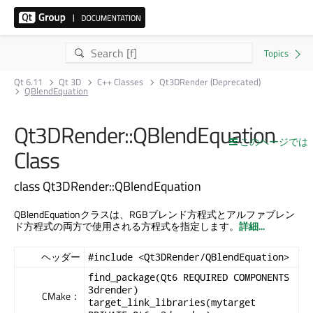
Qt 6.11
Qt 3D
C++ Classes
Qt3DRender (Deprecated)
QBlendEquation
Qt3DRender::QBlendEquation
このページでは
Class
class Qt3DRender::QBlendEquation
QBlendEquationクラスは、RGBブレンド方程式とアルファブレン
ド方程式の両方で使用される方程式を指定します。
詳細...
ヘッダー
#include <Qt3DRender/QBlendEquation>
find_package(Qt6 REQUIRED COMPONENTS
3drender)
CMake：
target_link_libraries(mytarget