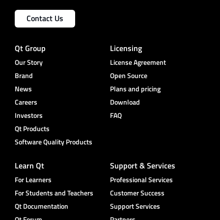
Contact Us
Qt Group
Licensing
Our Story
License Agreement
Brand
Open Source
News
Plans and pricing
Careers
Download
Investors
FAQ
Qt Products
Software Quality Products
Learn Qt
Support & Services
For Learners
Professional Services
For Students and Teachers
Customer Success
Qt Documentation
Support Services
Qt Forum
Partners