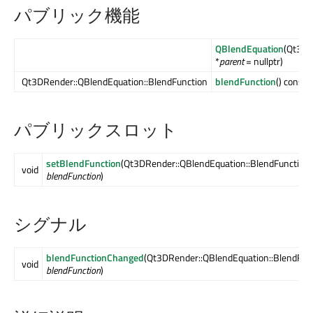
パブリック機能
QBlendEquation
(Qt3DC
*
parent
= nullptr)
Qt3DRender::QBlendEquation::BlendFunction
blendFunction
() const
パブリックスロット
setBlendFunction
(Qt3DRender::QBlendEquation::BlendFunction
void
blendFunction
)
シグナル
blendFunctionChanged
(Qt3DRender::QBlendEquation::BlendFun
void
blendFunction
)