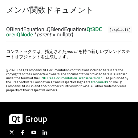
メンバ関数ドキュメント
QBlendEquation::
QBlendEquation
(
Qt3DC
[explicit]
ore::QNode
*
parent
= nullptr)
コンストラクタは、指定された
parent
を持つ新しいブレンドステ
ートオブジェクトを生成します。
©
2026 The Qt Company Ltd. Documentation contributions included herein are the
copyrights of their respective owners. The documentation provided herein is licensed
under the terms of the
GNU Free Documentation License version 1.3
as published by
the Free Software Foundation. Qt and respective logos are
trademarks
of The Qt
Company Ltd. in Finland and/or other countries worldwide. All other trademarks are
property of their respective owners.