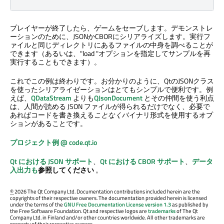
プレイヤーが終了したら、ゲームをセーブします。デモンストレ
ーションのために、JSONかCBORにシリアライズします。実行フ
ァイルと同じディレクトリにあるファイルの中身を調べることが
できます（あるいは、"load "オプションを指定してサンプルを再
実行することもできます）。
これでこの例は終わりです。お分かりのように、QtのJSONクラス
を使ったシリアライゼーションはとてもシンプルで便利です。例
えば、
QDataStream
よりも
QJsonDocument
とその仲間を使う利点
は、人間が読める JSON ファイルが得られるだけでなく、必要で
あればコードを書き換える
ことなく
バイナリ形式を使用するオプ
ションがあることです。
プロジェクト例 @ code.qt.io
Qt における JSON サポート
、
Qt における CBOR サポート
、
データ
入出力も
参照してください
。
©
2026 The Qt Company Ltd. Documentation contributions included herein are the
copyrights of their respective owners. The documentation provided herein is licensed
under the terms of the
GNU Free Documentation License version 1.3
as published by
the Free Software Foundation. Qt and respective logos are
trademarks
of The Qt
Company Ltd. in Finland and/or other countries worldwide. All other trademarks are