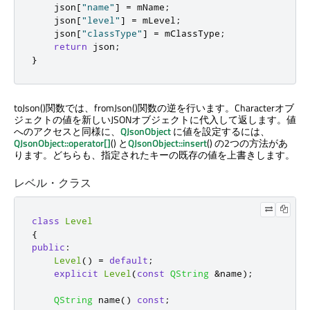
    json
[
"name"
]
=
 mName
;
    json
[
"level"
]
=
 mLevel
;
    json
[
"classType"
]
=
 mClassType
;
return
 json
;
}
toJson()関数では、fromJson()関数の逆を行います。Characterオブ
ジェクトの値を新しいJSONオブジェクトに代入して返します。値
へのアクセスと同様に、
QJsonObject
に値を設定するには、
QJsonObject::operator[]
() と
QJsonObject::insert
() の2つの方法があ
ります。どちらも、指定されたキーの既存の値を上書きします。
レベル・クラス
class
Level
{
public
:
Level
()
=
default
;
explicit
Level
(
const
QString
&
name
);
QString
 name
()
const
;