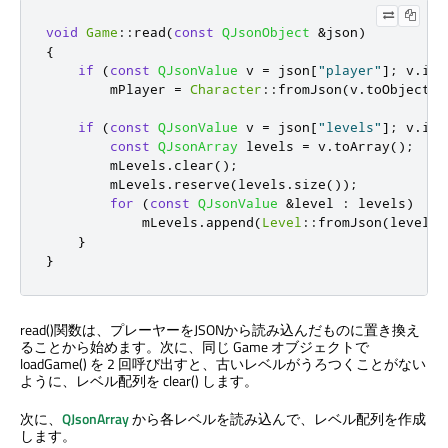
void
Game
::
read
(
const
QJsonObject
&
json
)
{
if
(
const
QJsonValue
 v 
=
 json
[
"player"
]
;
 v
.
isO
        mPlayer 
=
Character
::
fromJson
(
v
.
toObject
()
if
(
const
QJsonValue
 v 
=
 json
[
"levels"
]
;
 v
.
isA
const
QJsonArray
 levels 
=
 v
.
toArray
();
        mLevels
.
clear
();
        mLevels
.
reserve
(
levels
.
size
());
for
(
const
QJsonValue
&
level 
:
 levels
)
            mLevels
.
append
(
Level
::
fromJson
(
level
.
t
}
}
read()関数は、プレーヤーをJSONから読み込んだものに置き換え
ることから始めます。次に、同じ Game オブジェクトで
loadGame() を 2 回呼び出すと、古いレベルがうろつくことがない
ように、レベル配列を clear() します。
次に、
QJsonArray
から各レベルを読み込んで、レベル配列を作成
します。