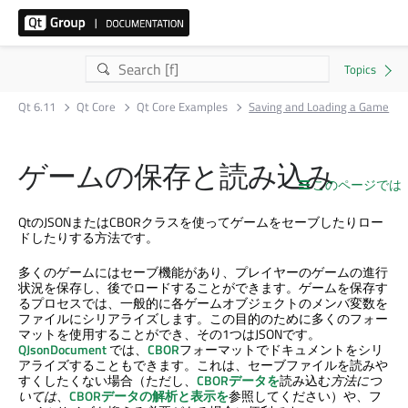
Qt 6.11
Qt Core
Qt Core Examples
Saving and Loading a Game
ゲームの保存と読み込み
このページでは
QtのJSONまたはCBORクラスを使ってゲームをセーブしたりロー
ドしたりする方法です。
多くのゲームにはセーブ機能があり、プレイヤーのゲームの進行
状況を保存し、後でロードすることができます。ゲームを保存す
るプロセスでは、一般的に各ゲームオブジェクトのメンバ変数を
ファイルにシリアライズします。この目的のために多くのフォー
マットを使用することができ、その1つはJSONです。
QJsonDocument
では、
CBOR
フォーマットでドキュメントをシリ
アライズすることもできます。これは、セーブファイルを読みや
すくしたくない場合（ただし、
CBORデータを
読み込む
方法につ
いては
、
CBORデータの解析と表示を
参照してください）や、フ