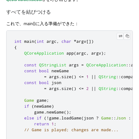
すべてを結びつける
これで、main()に入る準備ができた：
int
 main
(
int
 argc
,
char
*
argv
[
]
)
{
QCoreApplication
 app
(
argc
,
 argv
);
const
QStringList
 args 
=
QCoreApplication
::
arg
const
bool
 newGame

=
 args
.
size
()
<
=
1
|
|
QString
::
compare
const
bool
 json

=
 args
.
size
()
<
=
2
|
|
QString
::
compare
Game
 game
;
if
(
newGame
)
        game
.
newGame
();
else
if
(
!
game
.
loadGame
(
json 
?
Game
::
Json
:
Ga
return
1
;
// Game is played; changes are made...