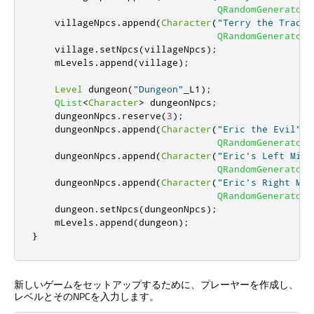
QRandomGenerator
:
    villageNpcs
.
append
(
Character
(
"Terry the Trader
QRandomGenerator
:
    village
.
setNpcs
(
villageNpcs
);
    mLevels
.
append
(
village
);
Level
 dungeon
(
"Dungeon"
_L1
);
QList
<
Character
>
 dungeonNpcs
;
    dungeonNpcs
.
reserve
(
3
);
    dungeonNpcs
.
append
(
Character
(
"Eric the Evil"
_L
QRandomGenerator
:
    dungeonNpcs
.
append
(
Character
(
"Eric's Left Mini
QRandomGenerator
:
    dungeonNpcs
.
append
(
Character
(
"Eric's Right Min
QRandomGenerator
:
    dungeon
.
setNpcs
(
dungeonNpcs
);
    mLevels
.
append
(
dungeon
);
}
新しいゲームをセットアップするために、プレーヤーを作成し、
レベルとそのNPCを入力します。