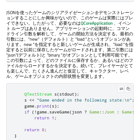
JSONを使ったゲームの
シリアライゼーションを
デモンストレーシ
ョンすることにしか興味がないので、このゲームは実際にはプレ
イできない。したがって、必要なのは
QCoreApplication
、イベン
ト ループはありません。アプリケーションの起動時に、コマン
ドライン引数を解析して、ゲームの開始方法を決定する。最初の
引数には、"new"（デフォルト）と "load "というオプションがあ
ります。new "を指定すると新しいゲームが生成され、"load "を指
定すると以前に保存したゲームがロードされます。第二引数には
"json"(デフォルト)と "binary "がオプションとして利用可能です。
この引数によって、どのファイルに保存するか、あるいはどのフ
ァイルからロードするかを決定する。続いて、プレイヤーがとて
も楽しんで、たくさん進んだと仮定して、キャラクター、レベ
ル、ゲームオブジェクトの内部状態を変更します。
QTextStream
 s
(
stdout
);
    s 
<
<
"Game ended in the following state:\n"
;
    game
.
print
(
s
);
if
(
!
game
.
saveGame
(
json 
?
Game
::
Json
:
Game
::
B
return
1
;
return
0
;
}