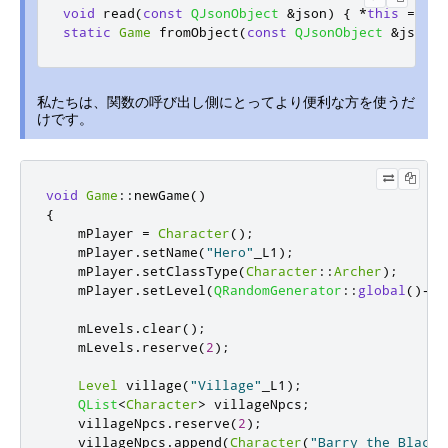
void
 read
(
const
QJsonObject
&
json
)
{
*
this
=
 fro
static
Game
 fromObject
(
const
QJsonObject
&
json
)
私たちは、関数の呼び出し側にとってより便利な方を使うだ
けです。
void
Game
::
newGame
()
{
    mPlayer 
=
Character
();
    mPlayer
.
setName
(
"Hero"
_L1
);
    mPlayer
.
setClassType
(
Character
::
Archer
);
    mPlayer
.
setLevel
(
QRandomGenerator
::
global
()
-
>
b
    mLevels
.
clear
();
    mLevels
.
reserve
(
2
);
Level
 village
(
"Village"
_L1
);
QList
<
Character
>
 villageNpcs
;
    villageNpcs
.
reserve
(
2
);
    villageNpcs
.
append
(
Character
(
"Barry the Blacks