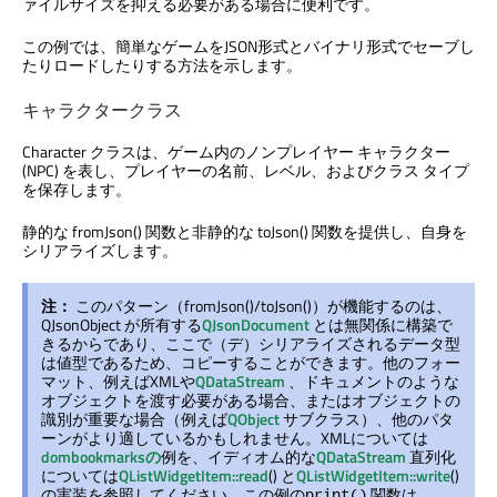
ァイルサイズを抑える必要がある場合に便利です。
この例では、簡単なゲームをJSON形式とバイナリ形式でセーブし
たりロードしたりする方法を示します。
キャラクタークラス
Character クラスは、ゲーム内のノンプレイヤー キャラクター
(NPC) を表し、プレイヤーの名前、レベル、およびクラス タイプ
を保存します。
静的な fromJson() 関数と非静的な toJson() 関数を提供し、自身を
シリアライズします。
注：
このパターン（fromJson()/toJson()）が機能するのは、
QJsonObject が所有する
QJsonDocument
とは無関係に構築で
きるからであり、ここで（デ）シリアライズされるデータ型
は値型であるため、コピーすることができます。他のフォー
マット、例えばXMLや
QDataStream
、ドキュメントのような
オブジェクトを渡す必要がある場合、またはオブジェクトの
識別が重要な場合（例えば
QObject
サブクラス）、他のパタ
ーンがより適しているかもしれません。XMLについては
dombookmarksの
例を、イディオム的な
QDataStream
直列化
については
QListWidgetItem::read
() と
QListWidgetItem::write
()
の実装を参照してください。この例の
関数は、
print()