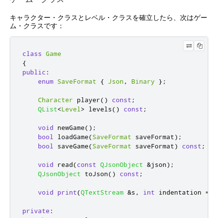
キャラクター・クラスとレベル・クラスを確立したら、次はゲー
ム・クラスです：
class
Game
{
public
:
enum
SaveFormat
{
Json
,
Binary
};
Character
 player
()
const
;
QList
<
Level
>
 levels
()
const
;
void
 newGame
();
bool
 loadGame
(
SaveFormat
 saveFormat
);
bool
 saveGame
(
SaveFormat
 saveFormat
)
const
;
void
 read
(
const
QJsonObject
&
json
);
QJsonObject
 toJson
()
const
;
void
print
(
QTextStream
&
s
,
int
 indentation 
=
0
private
: