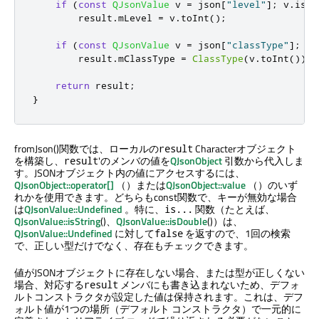
if
(
const
QJsonValue
 v 
=
 json
[
"level"
]
;
 v
.
isDo
        result
.
mLevel 
=
 v
.
toInt
();
if
(
const
QJsonValue
 v 
=
 json
[
"classType"
]
;
 v
.
        result
.
mClassType 
=
ClassType
(
v
.
toInt
());
return
 result
;
}
fromJson()関数では、ローカルの
Characterオブジェクト
result
を構築し、
'のメンバの値を
QJsonObject
引数から代入しま
result
す。JSONオブジェクト内の値にアクセスするには、
QJsonObject::operator[]
（）または
QJsonObject::value
（）のいず
れかを使用できます。どちらもconst関数で、キーが無効な場合
は
QJsonValue::Undefined
。特に、
関数（たとえば、
is...
QJsonValue::isString
()、
QJsonValue::isDouble
()）は、
QJsonValue::Undefined
に対して
を返すので、1回の検索
false
で、正しい型だけでなく、存在もチェックできます。
値がJSONオブジェクトに存在しない場合、または型が正しくない
場合、対応する
メンバにも書き込まれないため、デフォ
result
ルトコンストラクタが設定した値は保持されます。これは、デフ
ォルト値が1つの場所（デフォルト コンストラクタ）で一元的に