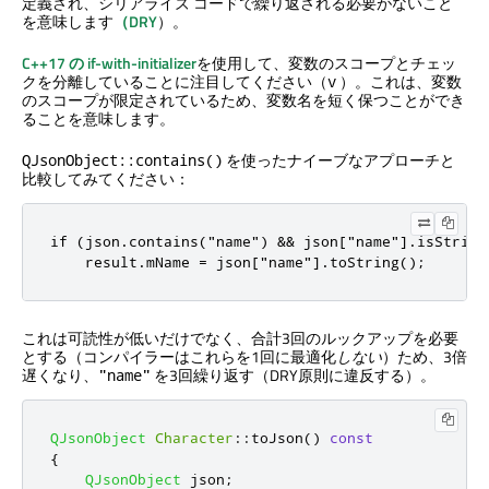
定義され、シリアライズ コードで繰り返される必要がないこと
を意味します
（DRY
）。
C++17 の if-with-initializer
を使用して、変数のスコープとチェッ
クを分離していることに注目してください（
）。これは、変数
v
のスコープが限定されているため、変数名を短く保つことができ
ることを意味します。
を使ったナイーブなアプローチと
QJsonObject::contains()
比較してみてください：
if (json.contains("name") && json["name"].isString(
    result.mName = json["name"].toString();
これは可読性が低いだけでなく、合計3回のルックアップを必要
とする（コンパイラーはこれらを1回に最適化
しない
）ため、3倍
遅くなり、
を3回繰り返す（DRY原則に違反する）。
"name"
QJsonObject
Character
::
toJson
()
const
{
QJsonObject
 json
;