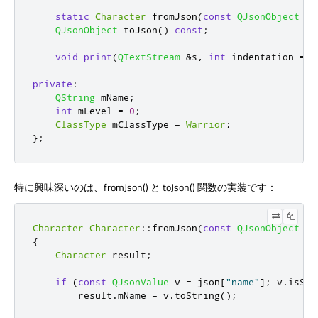
static
Character
 fromJson
(
const
QJsonObject
&
j
QJsonObject
 toJson
()
const
;
void
print
(
QTextStream
&
s
,
int
 indentation 
=
0
private
:
QString
 mName
;
int
 mLevel 
=
0
;
ClassType
 mClassType 
=
Warrior
;
};
特に興味深いのは、fromJson() と toJson() 関数の実装です：
Character
Character
::
fromJson
(
const
QJsonObject
&
j
{
Character
 result
;
if
(
const
QJsonValue
 v 
=
 json
[
"name"
]
;
 v
.
isStr
        result
.
mName 
=
 v
.
toString
();