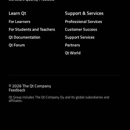
Learn Qt
Support & Services
For Learners
Professional Services
For Students and Teachers
Customer Success
Qt Documentation
Support Services
Qt Forum
Partners
Qt World
© 2026 The Qt Company
Feedback
Qt Group includes The Qt Company Oy and its global subsidiaries and
affiliates.