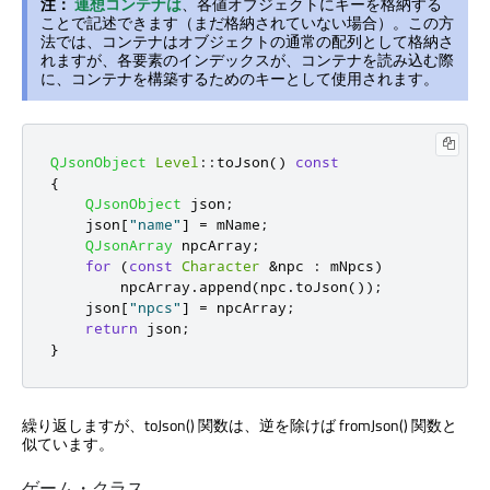
注：
連想コンテナは
、各値オブジェクトにキーを格納する
ことで記述できます（まだ格納されていない場合）。この方
法では、コンテナはオブジェクトの通常の配列として格納さ
れますが、各要素のインデックスが、コンテナを読み込む際
に、コンテナを構築するためのキーとして使用されます。
QJsonObject
Level
::
toJson
()
const
{
QJsonObject
 json
;
    json
[
"name"
]
=
 mName
;
QJsonArray
 npcArray
;
for
(
const
Character
&
npc 
:
 mNpcs
)
        npcArray
.
append
(
npc
.
toJson
());
    json
[
"npcs"
]
=
 npcArray
;
return
 json
;
}
繰り返しますが、toJson() 関数は、逆を除けば fromJson() 関数と
似ています。
ゲーム・クラス