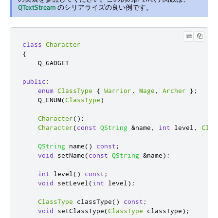
QTextStream
のシリアライズの良い例です。
class
Character
{
    Q_GADGET

public
:
enum
ClassType
{
Warrior
,
Mage
,
Archer
};
    Q_ENUM
(
ClassType
)
Character
();
Character
(
const
QString
&
name
,
int
 level
,
Clas
QString
 name
()
const
;
void
 setName
(
const
QString
&
name
);
int
 level
()
const
;
void
 setLevel
(
int
 level
);
ClassType
 classType
()
const
;
void
 setClassType
(
ClassType
 classType
);