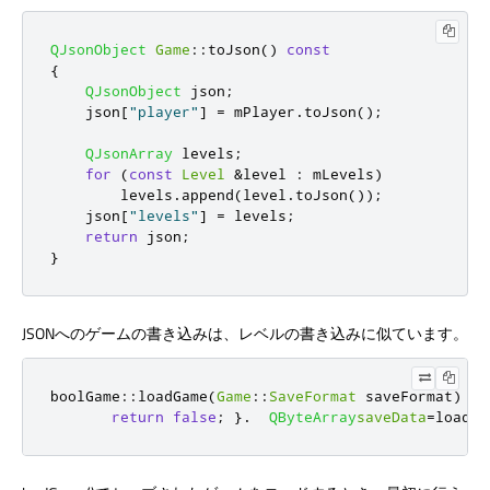
QJsonObject
Game
::
toJson
()
const
{
QJsonObject
 json
;
    json
[
"player"
]
=
 mPlayer
.
toJson
();
QJsonArray
 levels
;
for
(
const
Level
&
level 
:
 mLevels
)
        levels
.
append
(
level
.
toJson
());
    json
[
"levels"
]
=
 levels
;
return
 json
;
}
JSONへのゲームの書き込みは、レベルの書き込みに似ています。
bool
Game
::
loadGame
(
Game
::
SaveFormat
 saveFormat
)
{
return
false
;
}.
QByteArray
saveData
=
loadFi