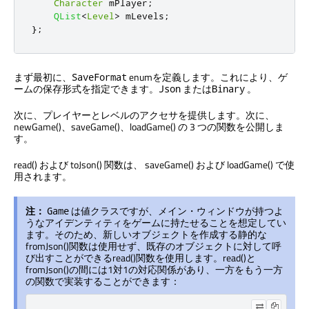
Character
 mPlayer
;
QList
<
Level
>
 mLevels
;
};
まず最初に、
enumを定義します。これにより、ゲ
SaveFormat
ームの保存形式を指定できます。
または
。
Json
Binary
次に、プレイヤーとレベルのアクセサを提供します。次に、
newGame()、saveGame()、loadGame() の 3 つの関数を公開しま
す。
read() および toJson() 関数は、 saveGame() および loadGame() で使
用されます。
注：
は値クラスですが、メイン・ウィンドウが持つよ
Game
うなアイデンティティをゲームに持たせることを想定してい
ます。そのため、新しいオブジェクトを作成する静的な
fromJson()関数は使用せず、既存のオブジェクトに対して呼
び出すことができるread()関数を使用します。read()と
fromJson()の間には1対1の対応関係があり、一方をもう一方
の関数で実装することができます：