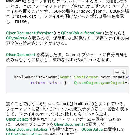
loadGame()でセーブされたゲームをロードするとき、最初に行う
ことは、どのフォーマットでセーブされたかに基づいてセーブフ
ァイルを開くことです。JSONの場合は
、CBORの場
"save.json"
合は
。ファイルを開けなかった場合は警告を表示
"save.dat"
し、
。
false
QJsonDocument::fromJson
() と
QCborValue::fromCbor
() はどちらも
QByteArray
を取るので、保存形式に関係なく、保存ファイルの内
容全体を読み込むことができる。
QJsonDocument
を構築した後、Game オブジェクトに自分自身を
読み込むように指示し、成功を示すために
を返す。
true
bool
Game
::
saveGame
(
Game
::
SaveFormat
 saveFormat
)
con
return
false
;
}.
QJsonObject
gameObject
=
toJ
驚くことではないが、saveGame()はloadGame()とよく似ている。
フォーマットに基づいてファイルの拡張子を判断し、警告を表示
して、ファイルのオープンに失敗したら
を返す。
false
QJsonObject
指定されたフォーマットでゲームを保存するため
に、JSON オブジェクトを
QJsonDocument
に変換して
QJsonDocument::toJson
() を呼び出すか、
QCborValue
に変換して
QCborValue::toCbor
() を呼び出します。