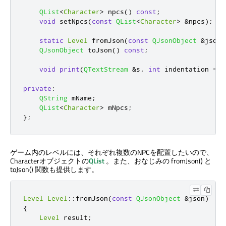
QList
<
Character
>
 npcs
()
const
;
void
 setNpcs
(
const
QList
<
Character
>
&
npcs
);
static
Level
 fromJson
(
const
QJsonObject
&
json
)
QJsonObject
 toJson
()
const
;
void
print
(
QTextStream
&
s
,
int
 indentation 
=
0
private
:
QString
 mName
;
QList
<
Character
>
 mNpcs
;
};
ゲーム内のレベルには、それぞれ複数のNPCを配置したいので、
Characterオブジェクトの
QList
。また、おなじみの fromJson() と
toJson() 関数も提供します。
Level
Level
::
fromJson
(
const
QJsonObject
&
json
)
{
Level
 result
;