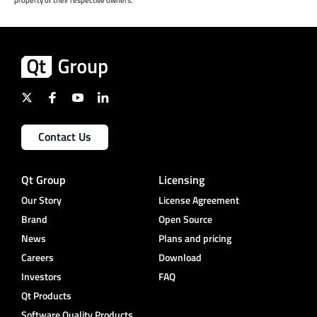
property of their respective owners.
Contact Us
Qt Group
Licensing
Our Story
License Agreement
Brand
Open Source
News
Plans and pricing
Careers
Download
Investors
FAQ
Qt Products
Software Quality Products