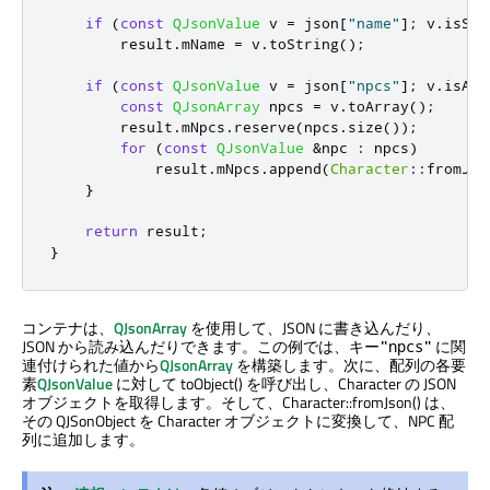
if
(
const
QJsonValue
 v 
=
 json
[
"name"
]
;
 v
.
isStr
        result
.
mName 
=
 v
.
toString
();
if
(
const
QJsonValue
 v 
=
 json
[
"npcs"
]
;
 v
.
isArr
const
QJsonArray
 npcs 
=
 v
.
toArray
();
        result
.
mNpcs
.
reserve
(
npcs
.
size
());
for
(
const
QJsonValue
&
npc 
:
 npcs
)
            result
.
mNpcs
.
append
(
Character
::
fromJso
}
return
 result
;
}
コンテナは、
QJsonArray
を使用して、JSON に書き込んだり、
JSON から読み込んだりできます。この例では、キー
に関
"npcs"
連付けられた値から
QJsonArray
を構築します。次に、配列の各要
素
QJsonValue
に対して toObject() を呼び出し、Character の JSON
オブジェクトを取得します。そして、Character::fromJson() は、
その QJSonObject を Character オブジェクトに変換して、NPC 配
列に追加します。