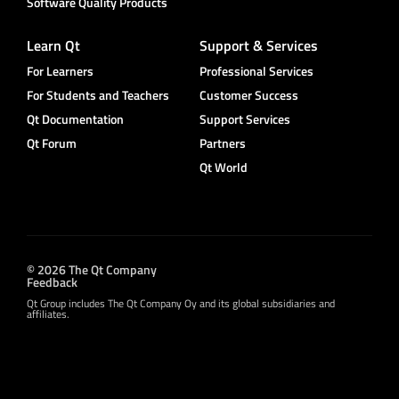
Software Quality Products
Learn Qt
Support & Services
For Learners
Professional Services
For Students and Teachers
Customer Success
Qt Documentation
Support Services
Qt Forum
Partners
Qt World
© 2026 The Qt Company
Feedback
Qt Group includes The Qt Company Oy and its global subsidiaries and
affiliates.