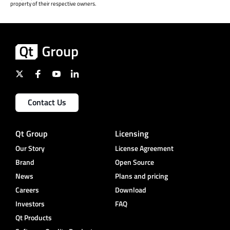
property of their respective owners.
Contact Us
Qt Group
Licensing
Our Story
License Agreement
Brand
Open Source
News
Plans and pricing
Careers
Download
Investors
FAQ
Qt Products