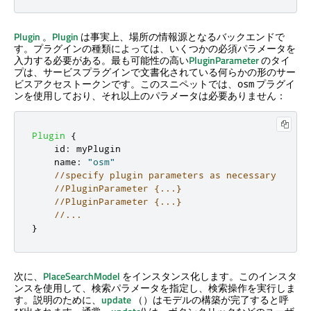
Plugin
。
Plugin
は事実上、場所の情報源となるバックエンドで
す。プラグインの種類によっては、いくつかの必須パラメータを
入力する必要がある。最も可能性の高い
PluginParameter
のタイ
プは、サービスプラグインで文書化されている何らかの形のサー
ビスアクセストークンです。このスニペットでは、
プラグイ
osm
ンを使用しており、それ以上のパラメータは必要ありません：
Plugin
{
id
:
myPlugin
name
:
"osm"
//specify plugin parameters as necessary
//PluginParameter {...}
//PluginParameter {...}
//...
}
次に、
PlaceSearchModel
をインスタンス化します。このインスタ
ンスを使用して、検索パラメータを指定し、検索操作を実行しま
す。説明のために、
update
（）はモデルの構築が完了すると呼