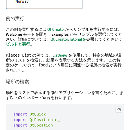
例の実行
この例を実行するには
Qt Creator
からサンプルを実行するには、
Welcome
モードを開き、
Examples
からサンプルを選択してくだ
さい。詳細については、
Qt Creator
:
Tutorialを
参照してください：
ビルドと実行
。
の例では、
ListView
を使用して、特定の地域の場
Places List
所のリストを検索し、結果を表示する方法を示します。 この特
定のケースでは、
という用語に関連する場所の検索が実行
food
されます。
場所の検索
場所をリストで表示するQMLアプリケーションを書くために、ま
ず以下のインポート宣言を行います。
import
QtQuick
import
QtPositioning
import
QtLocation