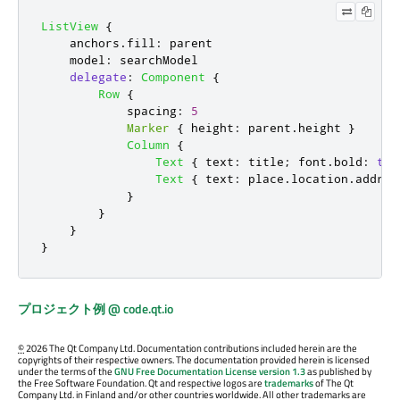
ListView
{
anchors
.
fill
:
parent
model
:
searchModel
delegate
:
Component
{
Row
{
spacing
:
5
Marker
{
height
:
parent
.
height
}
Column
{
Text
{
text
:
title
;
font
.
bold
:
tru
Text
{
text
:
place
.
location
.
addres
}
}
}
}
プロジェクト例 @ code.qt.io
©
2026 The Qt Company Ltd. Documentation contributions included herein are the
copyrights of their respective owners. The documentation provided herein is licensed
under the terms of the
GNU Free Documentation License version 1.3
as published by
the Free Software Foundation. Qt and respective logos are
trademarks
of The Qt
Company Ltd. in Finland and/or other countries worldwide. All other trademarks are