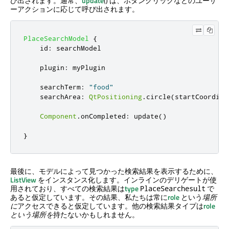
び出されます。通常、
update
() は、ボタンクリックなどのユーザ
ーアクションに応じて呼び出されます。
PlaceSearchModel
{
id
:
searchModel
plugin
:
myPlugin
searchTerm
:
"food"
searchArea
:
QtPositioning
.
circle
(
startCoordina
Component
.
onCompleted
:
update
()
}
最後に、モデルによって見つかった検索結果を表示するために、
ListView
をインスタンス化します。インラインのデリゲートが使
用されており、すべての検索結果は
type
で
PlaceSearchesult
あると仮定しています。その結果、私たちは常に
role
という
場所
に
アクセスできると仮定しています。他の検索結果タイプは
role
という場所を
持たないかもしれません。