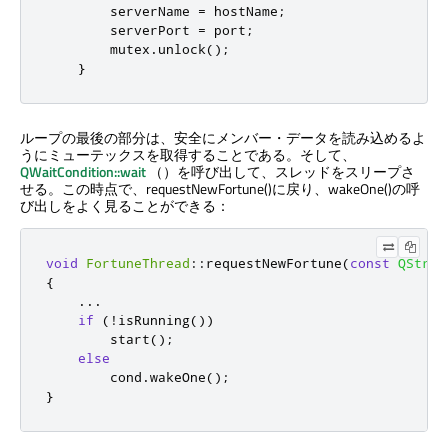
        serverName 
=
 hostName
;
        serverPort 
=
 port
;
        mutex
.
unlock
();
}
ループの最後の部分は、安全にメンバー・データを読み込めるよ
うにミューテックスを取得することである。そして、
QWaitCondition::wait
（）を呼び出して、スレッドをスリープさ
せる。この時点で、requestNewFortune()に戻り、wakeOne()の呼
び出しをよく見ることができる：
void
FortuneThread
::
requestNewFortune
(
const
QStrin
{
...
if
(
!
isRunning
())
        start
();
else
cond
.
wakeOne
();
}