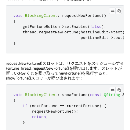
void
BlockingClient
::
requestNewFortune
()
{
    getFortuneButton
-
>
setEnabled
(
false
);
    thread
.
requestNewFortune
(
hostLineEdit
-
>
text
()
,
                             portLineEdit
-
>
text
()
.
}
requestNewFortune()スロットは、リクエストを
スケジュールする
FortuneThread::requestNewFortune()を呼び出します。スレッドが
新しいおみくじを受け取ってnewFortune()を発行すると、
showFortune()スロットが呼び出されます：
void
BlockingClient
::
showFortune
(
const
QString
&
ne
{
if
(
nextFortune 
=
=
 currentFortune
)
{
        requestNewFortune
();
return
;
}