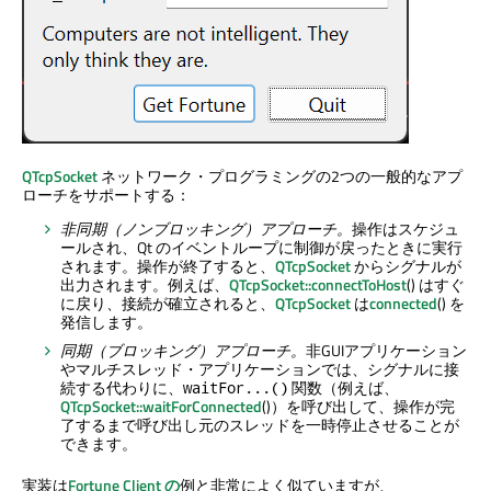
QTcpSocket
ネットワーク・プログラミングの2つの一般的なアプ
ローチをサポートする：
非同期（ノンブロッキング）アプローチ。
操作はスケジュ
ールされ、Qt のイベントループに制御が戻ったときに実行
されます。操作が終了すると、
QTcpSocket
からシグナルが
出力されます。例えば、
QTcpSocket::connectToHost
() はすぐ
に戻り、接続が確立されると、
QTcpSocket
は
connected
() を
発信します。
同期（ブロッキング）アプローチ。
非GUIアプリケーション
やマルチスレッド・アプリケーションでは、シグナルに接
続する代わりに、
関数（例えば、
waitFor...()
QTcpSocket::waitForConnected
()）を呼び出して、操作が完
了するまで呼び出し元のスレッドを一時停止させることが
できます。
実装は
Fortune Client の
例と非常によく似ていますが、