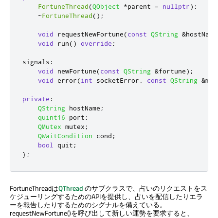
FortuneThread
(
QObject
*
parent 
=
nullptr
);
~
FortuneThread
();
void
 requestNewFortune
(
const
QString
&
hostName
void
 run
()
override
;
signals
:
void
 newFortune
(
const
QString
&
fortune
);
void
 error
(
int
 socketError
,
const
QString
&
mes
private
:
QString
 hostName
;
quint16
 port
;
QMutex
 mutex
;
QWaitCondition
cond
;
bool
 quit
;
};
FortuneThreadは
QThread
のサブクラスで、占いのリクエストをス
ケジューリングするためのAPIを提供し、占いを配信したりエラ
ーを報告したりするためのシグナルを備えている。
requestNewFortune()を呼び出して新しい運勢を要求すると、