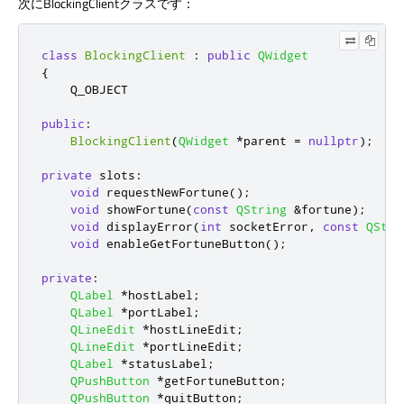
次にBlockingClientクラスです：
class
BlockingClient
:
public
QWidget
{
    Q_OBJECT

public
:
BlockingClient
(
QWidget
*
parent 
=
nullptr
);
private
slots
:
void
 requestNewFortune
();
void
 showFortune
(
const
QString
&
fortune
);
void
 displayError
(
int
 socketError
,
const
QStri
void
 enableGetFortuneButton
();
private
:
QLabel
*
hostLabel
;
QLabel
*
portLabel
;
QLineEdit
*
hostLineEdit
;
QLineEdit
*
portLineEdit
;
QLabel
*
statusLabel
;
QPushButton
*
getFortuneButton
;
QPushButton
*
quitButton
;