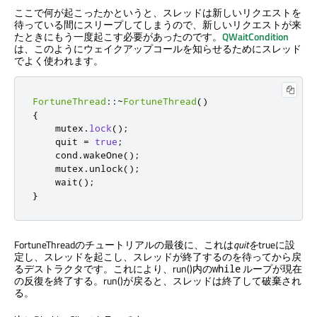
ここで何が起こったかというと、スレッドは新しいリクエストを
待っている間にスリープしてしまうので、新しいリクエストが来
たときにもう一度起こす必要があったのです。
QWaitCondition
は、このようにウェイクアップコールを知らせるためにスレッド
でよく使われます。
FortuneThread
::
~
FortuneThread
()
{
    mutex
.
lock
();
    quit 
=
true
;
cond
.
wakeOne
();
    mutex
.
unlock
();
    wait
();
}
FortuneThreadのチュートリアルの最後に、これは
quitを
trueに設
定し、スレッドを起こし、スレッドが終了するのを待ってから戻
るデストラクタです。これにより、run()内の
ループが現在
while
の反復を終了する。run()が戻ると、スレッドは終了して破棄され
る。