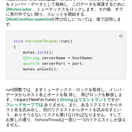
をメンバー・データとして格納し、このデータを保護するために
QMutexLocker
、ミューテックスをロックします。その後、すで
に実行中でない限り、スレッドを開始する。
QWaitCondition::wakeOne
() 呼び出しについては、後で説明しま
す。
void
FortuneThread
::
run
()
{
    mutex
.
lock
();
QString
 serverName 
=
 hostName
;
quint16
 serverPort 
=
 port
;
    mutex
.
unlock
();
run()関数では、まずミューテックス・ロックを取得し、メンバ・
データからホスト名とポートを取 得し、再びロックを解放しま
す。
QString
は
リエントラント
ですが、
requestNewFortune()
スレッドセーフでは
ありません
。また、あるリクエストからホ
スト名を読み出し、別のリクエストからポートを読み出すとい
う、ありそうもないリスクも避けなければなりません。そして、
お察しの通り、FortuneThreadは一度に一つのリクエストしか扱え
ません。