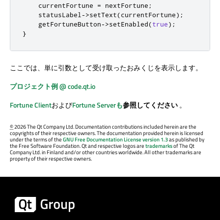
    currentFortune 
=
 nextFortune
;
    statusLabel
-
>
setText
(
currentFortune
);
    getFortuneButton
-
>
setEnabled
(
true
);
}
ここでは、単に引数として受け取ったおみくじを表示します。
プロジェクト例 @ code.qt.io
Fortune Client
および
Fortune Serverも
参照してください
。
©
2026 The Qt Company Ltd. Documentation contributions included herein are the
copyrights of their respective owners. The documentation provided herein is licensed
under the terms of the
GNU Free Documentation License version 1.3
as published by
the Free Software Foundation. Qt and respective logos are
trademarks
of The Qt
Company Ltd. in Finland and/or other countries worldwide. All other trademarks are
property of their respective owners.