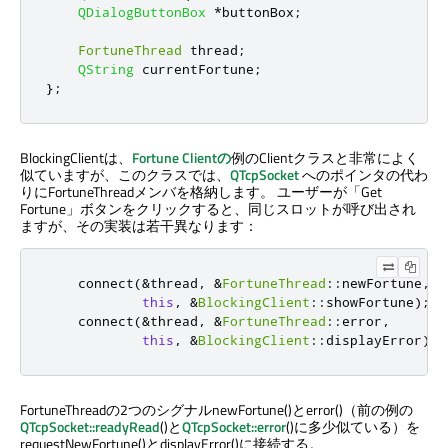
QDialogButtonBox
*
buttonBox
;
FortuneThread
 thread
;
QString
 currentFortune
;
};
BlockingClientは、
Fortune Clientの
例のClientクラスと非常によく
似ていますが、このクラスでは、
QTcpSocket
へのポインタの代わ
りにFortuneThreadメンバを格納します。 ユーザーが「Get
Fortune」ボタンをクリックすると、同じスロットが呼び出され
ますが、その実装は若干異なります：
    connect
(
&
thread
,
&
FortuneThread
::
newFortune
,
this
,
&
BlockingClient
::
showFortune
);
    connect
(
&
thread
,
&
FortuneThread
::
error
,
this
,
&
BlockingClient
::
displayError
);
FortuneThreadの2つのシグナルnewFortune()とerror()（前の例の
QTcpSocket::readyRead
()と
QTcpSocket::error
()に多少似ている）を
requestNewFortune()とdisplayError()に接続する。