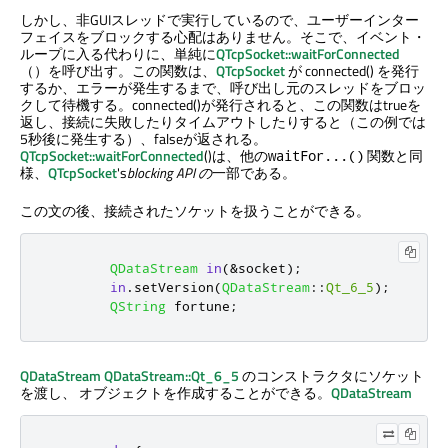
しかし、非GUIスレッドで実行しているので、ユーザーインター
フェイスをブロックする心配はありません。そこで、イベント・
ループに入る代わりに、単純に
QTcpSocket::waitForConnected
（）を呼び出す。この関数は、
QTcpSocket
が connected() を発行
するか、エラーが発生するまで、呼び出し元のスレッドをブロッ
クして待機する。connected()が発行されると、この関数はtrueを
返し、接続に失敗したりタイムアウトしたりすると（この例では
5秒後に発生する）、falseが返される。
QTcpSocket::waitForConnected
()は、他の
関数と同
waitFor...()
様、
QTcpSocket
's
blocking API の
一部である。
この文の後、接続されたソケットを扱うことができる。
QDataStream
in
(
&
socket
);
in
.
setVersion
(
QDataStream
::
Qt_6_5
);
QString
 fortune
;
QDataStream
QDataStream::Qt_6_5
のコンストラクタにソケット
を渡し、 オブジェクトを作成することができる。
QDataStream