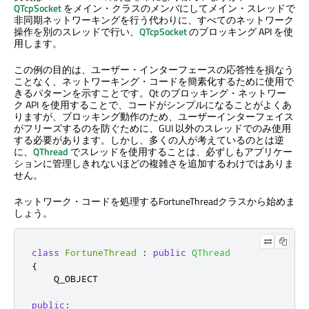
QTcpSocket
をメイン・クラスのメンバにしてメイン・スレッドで
非同期ネットワーキングを行う代わりに、すべてのネットワーク
操作を別のスレッドで行い、
QTcpSocket
のブロッキング API を使
用します。
この例の目的は、ユーザー・インターフェースの応答性を損なう
ことなく、ネットワーキング・コードを簡素化するために使用で
きるパターンを示すことです。Qt のブロッキング・ネットワー
ク API を使用することで、コードがシンプルになることがよくあ
りますが、ブロッキング動作のため、ユーザーインターフェイス
がフリーズするのを防ぐために、GUI 以外のスレッドでのみ使用
する必要があります。しかし、多くの人が考えているのとは逆
に、
QThread
でスレッドを使用することは、必ずしもアプリケー
ションに管理しきれないほどの複雑さを追加するわけではありま
せん。
ネットワーク・コードを処理するFortuneThreadクラスから始めま
しょう。
class
FortuneThread
:
public
QThread
{
    Q_OBJECT

public
: