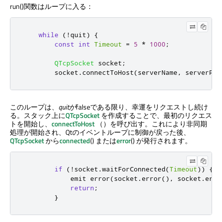
run()関数はループに入る：
while
(
!
quit
)
{
const
int
Timeout
=
5
*
1000
;
QTcpSocket
 socket
;
        socket
.
connectToHost
(
serverName
,
 serverPor
このループは、
quitが
falseである限り、幸運をリクエストし続け
る。スタック上に
QTcpSocket
を作成することで、最初のリクエス
トを開始し、
connectToHost
（）を呼び出す。これにより非同期
処理が開始され、Qtのイベントループに制御が戻った後、
QTcpSocket
から
connected
() または
error
() が発行されます。
if
(
!
socket
.
waitForConnected
(
Timeout
))
{
emit
 error
(
socket
.
error
()
,
 socket
.
erro
return
;
}