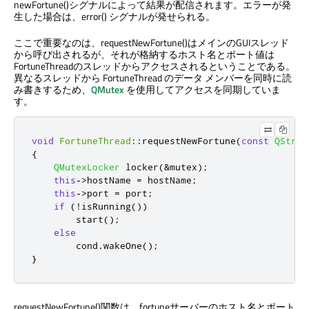
newFortune()シグナルによって結果が配信されます。エラーが発
生した場合は、error() シグナルが発せられる。
ここで重要なのは、requestNewFortune()はメインのGUIスレッド
から呼び出されるが、それが格納するホスト名とポート値は
FortuneThreadのスレッドからアクセスされるということである。
異なるスレッドから FortuneThread のデータ メンバーを同時に読
み書きするため、
QMutex
を使用してアクセスを同期していま
す。
void
FortuneThread
::
requestNewFortune
(
const
QStrin
{
QMutexLocker
 locker
(
&
mutex
);
this
-
>
hostName 
=
 hostName
;
this
-
>
port 
=
 port
;
if
(
!
isRunning
())
        start
();
else
cond
.
wakeOne
();
}
requestNewFortune()関数は、fortuneサーバーのホスト名とポート