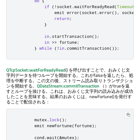
do
{
if
(
!
socket
.
waitForReadyRead
(
Timeout
))
emit
 error
(
socket
.
error
()
,
 socket
.
return
;
}
in
.
startTransaction
();
in
>
>
 fortune
;
}
while
(
!
in
.
commitTransaction
());
QTcpSocket::waitForReadyRead
() を呼び出すことで、おみくじ文
字列データを待つループを開始する。これがfalseを返したら、処
理を中断する。この文の後、ストリーム読み取りトランザクショ
ンを開始する。
QDataStream::commitTransaction
（）がtrueを返
すとループを抜ける。これは、おみくじ文字列の読み込みが成功
したことを意味する。結果のおみくじは、newFortune()を発行す
ることで配信される：
        mutex
.
lock
();
emit
 newFortune
(
fortune
);
cond
.
wait
(
&
mutex
);