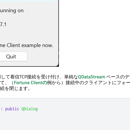
して着信TCP接続を受け付け、単純な
QDataStream
ベースのデ
て、（
Fortune Clientの
例から）接続中のクライアントにフォ
続を閉じます。
:
public
QDialog