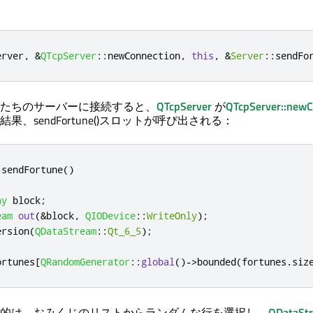
erver
,
&
QTcpServer
::
newConnection
,
this
,
&
Server
::
sendFo
たちのサーバーに接続すると、
QTcpServer
が
QTcpServer::newC
果、sendFortune()スロットが呼び出される：
:
sendFortune
()
ay
 block
;
eam
out
(
&
block
,
QIODevice
::
WriteOnly
);
ersion
(
QDataStream
::
Qt_6_5
);
ortunes
[
QRandomGenerator
::
global
()
-
>
bounded
(
fortunes
.
siz
的は、おみくじのリストからランダムな行を選択し、
QDataSt