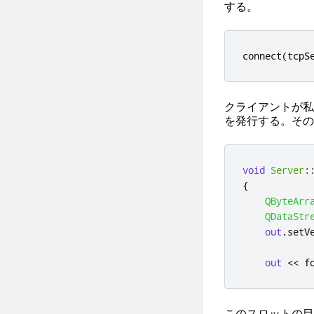
する。
connect
(
tcpS
クライアントが私
を発行する。その結
void
Server
:
{
QByteArr
QDataStr
out
.
setV
out
<
<
 f
このスロットの目