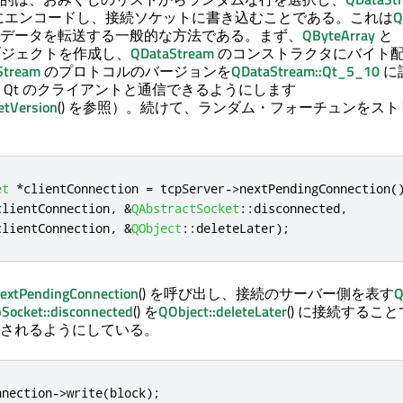
にエンコードし、接続ソケットに書き込むことである。これは
Q
データを転送する一般的な方法である。まず、
QByteArray
と
ジェクトを作成し、
QDataStream
のコンストラクタにバイト
Stream
のプロトコルのバージョンを
QDataStream::Qt_5_10
に
 Qt のクライアントと通信できるようにします
etVersion
() を参照）。続けて、ランダム・フォーチュンをス
et
*
clientConnection 
=
 tcpServer
-
>
nextPendingConnection
(
clientConnection
,
&
QAbstractSocket
::
disconnected
,
clientConnection
,
&
QObject
::
deleteLater
);
nextPendingConnection
() を呼び出し、接続のサーバー側を表す
Q
Socket::disconnected
() を
QObject::deleteLater
() に接続するこ
されるようにしている。
nnection
-
>
write
(
block
);