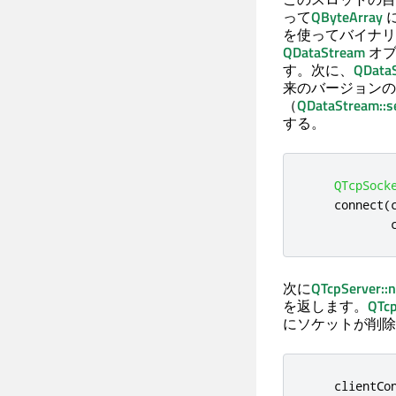
って
QByteArray
を使ってバイナリ
QDataStream
オブ
す。次に、
QData
来のバージョンの
（
QDataStream::s
する。
QTcpSock
    connect
(
            
次に
QTcpServer::
を返します。
QTcp
にソケットが削除
    clientCo