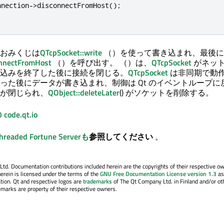
nnection
-
>
disconnectFromHost
();
おみくじは
QTcpSocket::write
（）を使って書き込まれ、最後に
onnectFromHost
（）を呼び出す。 （）は、
QTcpSocket
がネッ
込みを終了した後に接続を閉じる。
QTcpSocket
は非同期で動
った後にデータが書き込まれ、制御は Qt のイベントループに
が閉じられ、
QObject::deleteLater
() がソケットを削除する。
de.qt.io
hreaded Fortune Serverも
参照してください
。
. Documentation contributions included herein are the copyrights of their respective o
erein is licensed under the terms of the
GNU Free Documentation License version 1.3
as
tion. Qt and respective logos are
trademarks
of The Qt Company Ltd. in Finland and/or ot
emarks are property of their respective owners.