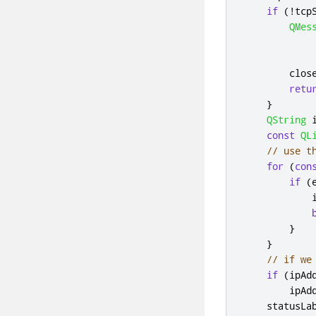
if
(
!
tcp
QMes
            
        clos
retu
}
QString
 
const
QL
// use t
for
(
con
if
(
            
}
}
// if we
if
(
ipAd
        ipAd
    statusLa