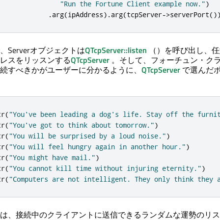
"Run the Fortune Client example now."
)
.
arg
(
ipAddress
)
.
arg
(
tcpServer
-
>
serverPort
()
Serverオブジェクトは
QTcpServer::listen
（）を呼び出し、任
レスをリッスンする
QTcpServer
。そして、フォーチュン・ク
続すべきかがユーザーに分かるように、
QTcpServer
で選んだ
tr
(
"You've been leading a dog's life. Stay off the furni
tr
(
"You've got to think about tomorrow."
)
tr
(
"You will be surprised by a loud noise."
)
tr
(
"You will feel hungry again in another hour."
)
tr
(
"You might have mail."
)
tr
(
"You cannot kill time without injuring eternity."
)
tr
(
"Computers are not intelligent. They only think they 
は、接続中のクライアントに送信できるランダムな運勢のリス