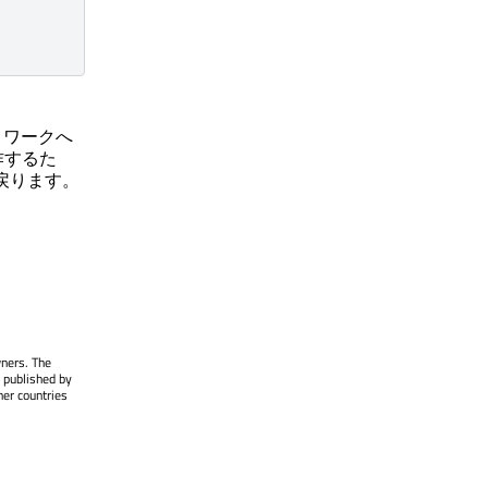
トワークへ
作するた
戻ります。
wners. The
 published by
her countries