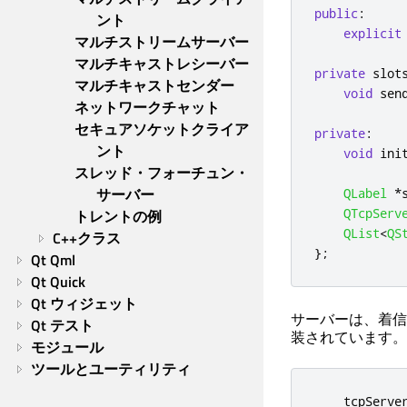
public
:
ント
explicit
マルチストリームサーバー
マルチキャストレシーバー
private
slot
マルチキャストセンダー
void
 sen
ネットワークチャット
セキュアソケットクライア
private
:
ント
void
 ini
スレッド・フォーチュン・
サーバー
QLabel
*
QTcpServ
トレントの例
QList
<
QS
C++クラス
};
Qt Qml
Qt Quick
Qt ウィジェット
サーバーは、着信
Qt テスト
装されています。
モジュール
ツールとユーティリティ
    tcpServe