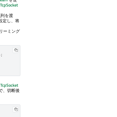
TcpSocket
配列を渡
設定し、将
トリーミング
);
TcpSocket
とで、切断後