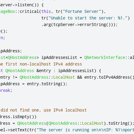
Server
-
>
listen
())
{
sageBox
::
critical
(
this
,
 tr
(
"Fortune Server"
)
,
                  tr
(
"Unable to start the server: %1."
)
.
arg
(
tcpServer
-
>
errorString
()));
e
();
rn
;
ipAddress
;
ist
<
QHostAddress
>
 ipAddressesList 
=
QNetworkInterface
::
a
he first non-localhost IPv4 address
st
QHostAddress
&
entry 
:
 ipAddressesList
)
{
entry 
!
=
QHostAddress
::
LocalHost
&
&
 entry
.
toIPv4Address
(
ipAddress 
=
 entry
.
toString
();
break
;
 did not find one, use IPv4 localhost
dress
.
isEmpty
())
dress 
=
QHostAddress
(
QHostAddress
::
LocalHost
)
.
toString
()
bel
-
>
setText
(
tr
(
"The server is running on\n\nIP: %1\npor