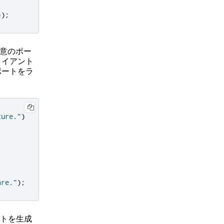
));
意のポー
ライアント
ポートをラ
ture."
)
are."
);
トを生成