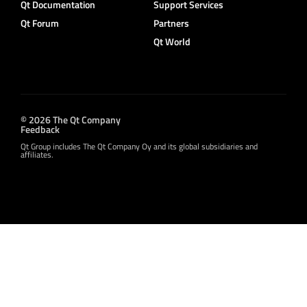
Qt Documentation
Support Services
Qt Forum
Partners
Qt World
© 2026 The Qt Company
Feedback
Qt Group includes The Qt Company Oy and its global subsidiaries and
affiliates.