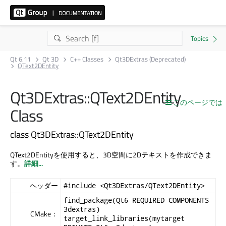
Qt 6.11
Qt 3D
C++ Classes
Qt3DExtras (Deprecated)
QText2DEntity
Qt3DExtras::QText2DEntity
このページでは
Class
class Qt3DExtras::QText2DEntity
QText2DEntityを使用すると、3D空間に2Dテキストを作成できま
す。
詳細...
ヘッダー
#include <Qt3DExtras/QText2DEntity>
find_package(Qt6 REQUIRED COMPONENTS
3dextras)
CMake：
target_link_libraries(mytarget