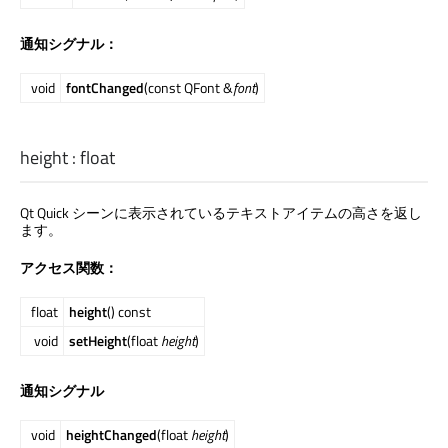
通知シグナル：
void
fontChanged
(const QFont &
font
)
height
:
float
Qt Quick
シーンに表示されているテキストアイテムの高さを返し
ます。
アクセス関数：
float
height
() const
void
setHeight
(float
height
)
通知シグナル
void
heightChanged
(float
height
)