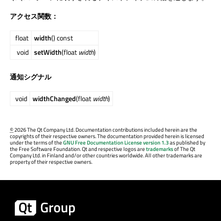
アクセス関数：
float
width
() const
void
setWidth
(float
width
)
通知シグナル
void
widthChanged
(float
width
)
©
2026 The Qt Company Ltd. Documentation contributions included herein are the
copyrights of their respective owners. The documentation provided herein is licensed
under the terms of the
GNU Free Documentation License version 1.3
as published by
the Free Software Foundation. Qt and respective logos are
trademarks
of The Qt
Company Ltd. in Finland and/or other countries worldwide. All other trademarks are
property of their respective owners.