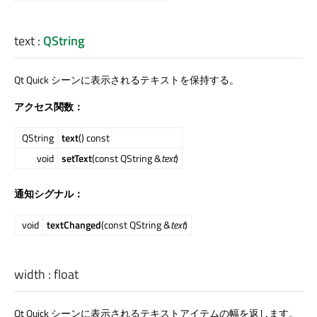
text
:
QString
Qt Quick
シーンに表示されるテキストを保持する。
アクセス関数：
QString
text
() const
void
setText
(const QString &
text
)
通知シグナル：
void
textChanged
(const QString &
text
)
width
:
float
Qt Quick
シーンに表示されるテキストアイテムの幅を返します。