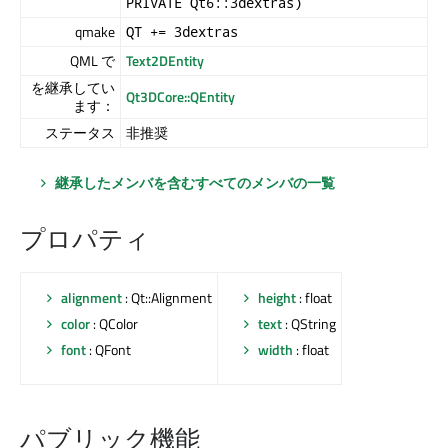
PRIVATE Qt6::3dextras)
qmake
QT += 3dextras
QML で
Text2DEntity
を継承してい
Qt3DCore::QEntity
ます：
ステータス
非推奨
継承したメンバを含むすべてのメンバの一覧
プロパティ
alignment
: Qt::Alignment
height
: float
color
: QColor
text
: QString
font
: QFont
width
: float
パブリック機能