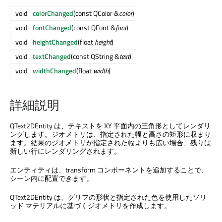
void
colorChanged
(const QColor &
color
)
void
fontChanged
(const QFont &
font
)
void
heightChanged
(float
height
)
void
textChanged
(const QString &
text
)
void
widthChanged
(float
width
)
詳細説明
QText2DEntity は、テキストを XY 平面内の三角形としてレンダリ
ングします。ジオメトリは、指定された幅と高さの矩形に収まり
ます。結果のジオメトリが指定された幅よりも広い場合、残りは
新しい行にレンダリングされます。
エンティティは、transform コンポーネントを追加することで、
シーン内に配置できます。
QText2DEntity は、グリフの形状と指定された色を使用したソリ
ッド マテリアルに基づくジオメトリを作成します。