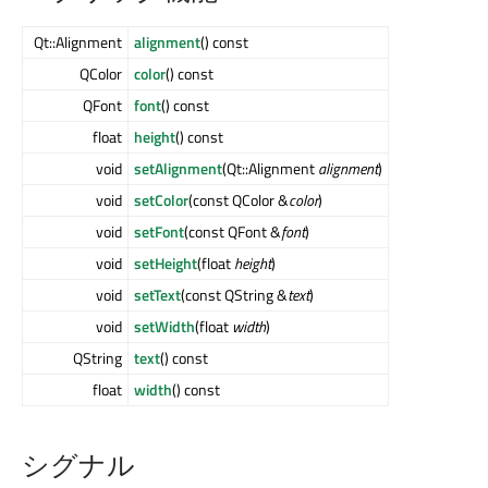
Qt::Alignment
alignment
() const
QColor
color
() const
QFont
font
() const
float
height
() const
void
setAlignment
(Qt::Alignment
alignment
)
void
setColor
(const QColor &
color
)
void
setFont
(const QFont &
font
)
void
setHeight
(float
height
)
void
setText
(const QString &
text
)
void
setWidth
(float
width
)
QString
text
() const
float
width
() const
シグナル