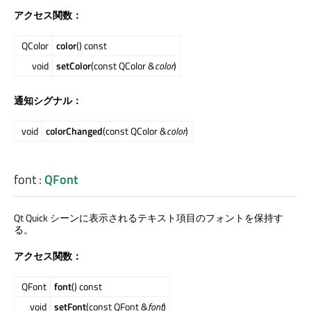
アクセス関数：
QColor
color
() const
void
setColor
(const QColor &
color
)
通知シグナル：
void
colorChanged
(const QColor &
color
)
font
:
QFont
Qt Quick
シーンに表示されるテキスト項目のフォントを保持す
る。
アクセス関数：
QFont
font
() const
void
setFont
(const QFont &
font
)