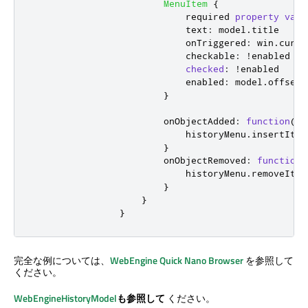
MenuItem
{
                            required 
property
var
text
:
model
.
title
onTriggered
:
win
.
curre
checkable
:
!
enabled
checked
:
!
enabled
enabled
:
model
.
offset
}
onObjectAdded
:
function
(
in
historyMenu
.
insertItem
}
onObjectRemoved
:
function
(
historyMenu
.
removeItem
}
}
}
完全な例については、
WebEngine Quick Nano Browser
を参照して
ください。
WebEngineHistoryModel
も参照して
ください。