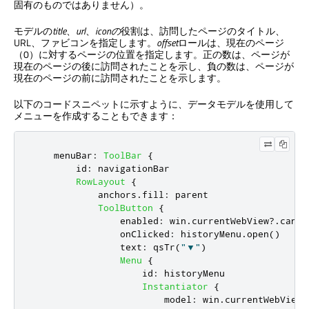
固有のものではありません）。
モデルの
title
、
url
、
iconの
役割は、訪問したページのタイトル、
URL、ファビコンを指定します。
offset
ロールは、現在のページ
（0）に対するページの位置を指定します。正の数は、ページが
現在のページの後に訪問されたことを示し、負の数は、ページが
現在のページの前に訪問されたことを示します。
以下のコードスニペットに示すように、データモデルを使用して
メニューを作成することもできます：
menuBar
:
ToolBar
{
id
:
navigationBar
RowLayout
{
anchors
.
fill
:
parent
ToolButton
{
enabled
:
win
.
currentWebView
?.
canGo
onClicked
:
historyMenu
.
open
()
text
:
qsTr
(
"▼"
)
Menu
{
id
:
historyMenu
Instantiator
{
model
:
win
.
currentWebView
?