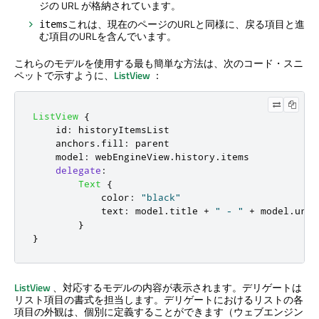
ジの URL が格納されています。
これは、現在のページのURLと同様に、戻る項目と進
items
む項目のURLを含んでいます。
これらのモデルを使用する最も簡単な方法は、次のコード・スニ
ペットで示すように、
ListView
：
ListView
{
id
:
historyItemsList
anchors
.
fill
:
parent
model
:
webEngineView
.
history
.
items
delegate
:
Text
{
color
:
"black"
text
:
model
.
title
+
" - "
+
model
.
url
}
}
ListView
、対応するモデルの内容が表示されます。デリゲートは
リスト項目の書式を担当します。デリゲートにおけるリストの各
項目の外観は、個別に定義することができます（ウェブエンジン