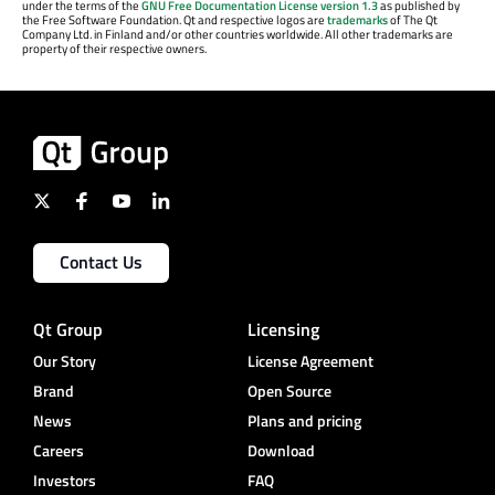
under the terms of the
GNU Free Documentation License version 1.3
as published by
the Free Software Foundation. Qt and respective logos are
trademarks
of The Qt
Company Ltd. in Finland and/or other countries worldwide. All other trademarks are
property of their respective owners.
Contact Us
Qt Group
Licensing
Our Story
License Agreement
Brand
Open Source
News
Plans and pricing
Careers
Download
Investors
FAQ