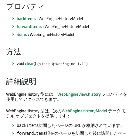
プロパティ
backItems
: WebEngineHistoryModel
forwardItems
: WebEngineHistoryModel
items
: WebEngineHistoryModel
方法
void
clear
()
(since QtWebEngine 1.11)
詳細説明
WebEngineHistory 型には、
WebEngineView.history
プロパティを
使用してアクセスできます。
WebEngineHistory 型は、次の
WebEngineHistoryModel
データ モ
デル オブジェクトを提供します：
訪問したページの URL が格納されています。
backItems
現在のページを訪問した後に訪問したペー
forwardItems