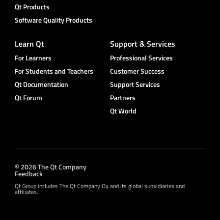
Qt Products
Software Quality Products
Learn Qt
Support & Services
For Learners
Professional Services
For Students and Teachers
Customer Success
Qt Documentation
Support Services
Qt Forum
Partners
Qt World
© 2026 The Qt Company
Feedback
Qt Group includes The Qt Company Oy and its global subsidiaries and
affiliates.