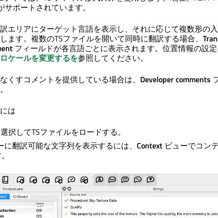
2 のみがサポートされています。
訳エリアにターゲット言語を表示し、それに応じて複数形の入
します。複数のTSファイルを開いて同時に翻訳する場合、
Tran
ment
フィールドが各言語ごとに表示されます。位置情報の設定
ロケールを変更するを
参照してください。
なくすコメントを提供している場合は、
Developer comments
。
には
選択してTSファイルをロードする。
ーに翻訳可能な文字列を表示するには、
Context
ビューでコン
す。