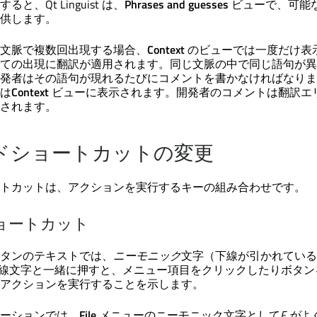
すると、
Qt Linguist
は、
Phrases and guesses
ビューで、可能
供します。
文脈で複数回出現する場合、
Context
のビューでは一度だけ表
ての出現に翻訳が適用されます。同じ文脈の中で同じ語句が異
発者はその語句が現れるたびにコメントを書かなければなりま
は
Context
ビューに表示されます。開発者のコメントは翻訳エ
されます。
ドショートカットの変更
トカットは、アクションを実行するキーの組み合わせです。
ショートカット
タンのテキストでは、
ニーモニック
文字（下線が引かれている
線文字と一緒に押すと、メニュー項目をクリックしたりボタン
アクションを実行することを示します。
ーションでは、
File
メニューのニーモニック文字として
F が
よ