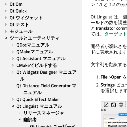
Qt Qml
ン 1.1 と 1.
Qt Quick
Qt Linguist
は、翻
Qt ウィジェット
ールドの数を調整
Qt テスト
と
Translator com
モジュール
ては、
ターゲット
ツールとユーティリティ
QDocマニュアル
開発者が曖昧さを
QMakeマニュアル
ドに表示されます
Qt Assistant マニュアル
文字列を翻訳する
CMakeでビルドする
Qt Widgets Designer マニュア
File
>
Open
を
ル
Strings
ビュ
Qt Distance Field Generator マ
を選択しま
ニュアル
Qt Quick Effect Maker
Qt Linguist マニュアル
リリースマネージャ
翻訳者
Qt Linguist ユーザーイ