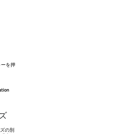
ーを押
ation
ズ
ズの別