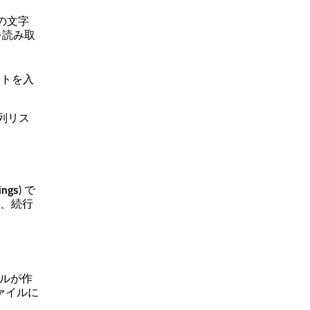
の文字
を読み取
。
ントを入
列リス
ings
) で
、続行
イルが作
ァイルに