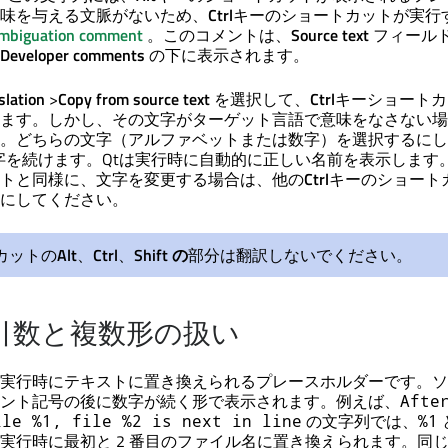
味を与える文脈がないため、
Ctrl
キーのショートカットが実行
mbiguation comment
。このコメントは、
Source text
フィール
Developer comments
の下に表示されます。
slation
>
Copy from source text
を選択して、
Ctrl
キーショートカ
ます。しかし、その文字がターゲット言語で意味をなさない場
。どちらの文字（アルファベットまたは数字）を選択するにし
字を続けます。Qtは実行時に自動的に正しい名前を表示します
トと同様に、文字を変更する場合は、他の
Ctrl
キーのショート
にしてください。
カットの
Alt
、
Ctrl
、
Shift の
部分は翻訳しないでください。
引数と複数形の扱い
実行時にテキストに置き換えられるプレースホルダーです。ソ
ント記号の後に数字が続く形で表示されます。例えば、
Afte
の文字列では、
ile %1, file %2 is next in line
%1
実行時に最初と 2 番目のファイル名に置き換えられます。同