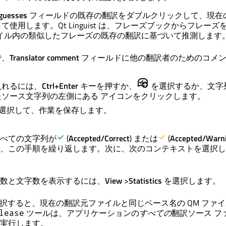
guesses
フィールドの既存の翻訳をダブルクリックして、現在
して使用します。
Qt Linguist
は、フレーズブックからフレーズ
ァイル内の類似したフレーズの既存の翻訳に基づいて推測します
で、
Translator comment
フィールドに他の翻訳者のためのコメ
入れるには、
Ctrl+Enter
キーを押すか、
を選択するか、文字
たソース文字列の左側にある アイコンをクリックします。
選択して、作業を保存します。
べての文字列が
(
Accepted/Correct
) または
(
Accepted/Warn
、この手順を繰り返します。次に、次のコンテキストを選択し
数と文字数を表示するには、
View
>
Statistics
を選択します。
択すると、現在の翻訳元ファイルと同じベース名の QM ファ
ツールは、アプリケーションの
すべての
翻訳ソース フ
lease
実行します。