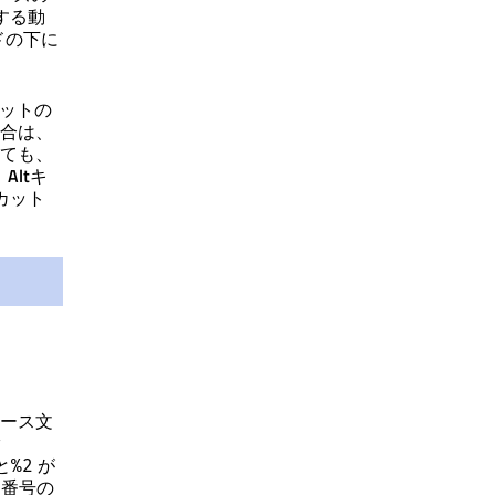
する動
ドの下に
ットの
合は、
ても、
。
Alt
キ
カット
ース文
r
と
が
%2
じ番号の