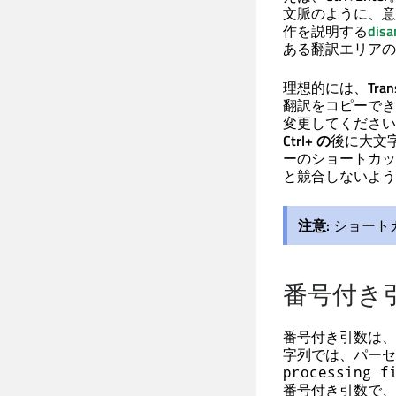
文脈のように、意
作を説明する
disa
ある翻訳エリアの
理想的には、
Tran
翻訳をコピーでき
変更してください
Ctrl+ の
後に大文
ーのショートカッ
と競合しないよう
注意:
ショート
番号付き
番号付き引数は、
字列では、パーセ
processing f
番号付き引数で、