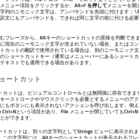
メニュー項目をクリックするか、
Alt+F を押して
メニューを開
字列のニモニック文字は、アンパサンドを先頭に付けます：
\
訳文にもアンパサンドを、できれば同じ文字の前に付ける必要
むフレーズから、
Alt
キーのショートカットの意味を判断でき
に現在のニーモニック文字が含まれていない場合、またはコン
トカットの翻訳で使用されている場合は、別のニーモニック文
のショートカットキー（通常はメニューバーにあるショートカ
テキストでも適用できる場合があります。
のショートカット
トカットは、ビジュアルコントロールとは無関係に存在できま
キーストロークやマウスクリックを必要とするメニューのアク
にもボタンにも表示されないアクションを呼び出します。例え
 Ctrl+N
という項目があり、
File
メニューが閉じていても
Ctrl+N
とができます。
ートカットは、別々の文字列として
Strings
ビューに表示されま
。この文字列には、
Alt
キーのショートカットが表示されるフレ