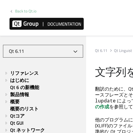
Back to Qt.io
Qt 6.11
Qt Linguis
文字列
リファレンス
はじめに
Qt 6 の新機能
翻訳のために、
Qt
製品情報
ースフレーズとそ
によっ
lupdate
概要
の作成
を参照して
概要のリスト
Qtコア
他のプログラムによって生
Qt GUI
(XLIFF)のファ
Qt ネットワーク
準的な Qt プロ