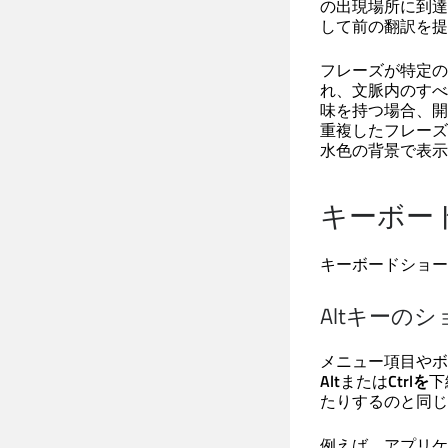
の出現場所に到達
して前の翻訳を提
フレーズが特定の
れ、文脈内のすべ
味を持つ場合、開
重複したフレーズ
水色の背景で表示
キーボー
キーボードショー
Altキーの
メニュー項目やボ
Alt
または
Ctrlを
下
たりするのと同じ
例えば、アプリケ