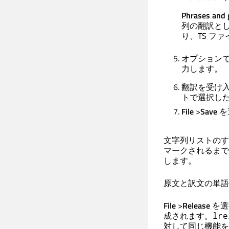
Phrases and 
列の翻訳と
り、TS フ
オプション
力します。
翻訳を受け
トで選択し
File
>
Save
を
文字列リストのす
マークされるまで
します。
原文と訳文の単語
File
>
Release
を選
成されます。
lre
対して同じ機能を