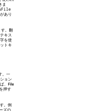
きま
&File
があり
ます。翻
テキス
字を使
ットキ
す。一
ション
ば、
File
を押す
す。例
ーズの